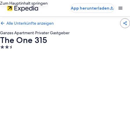
Zum Hauptinhalt springen
App herunterladen
Alle Unterkünfte anzeigen
Ganzes Apartment
·
Privater Gastgeber
The One 315
2.5-
Sterne-
Unterkunft
Fotogalerie
von