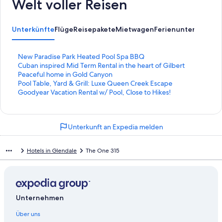
Welt voller Reisen
Unterkünfte
Flüge
Reisepakete
Mietwagen
Ferienunterkünfte
A
L
New Paradise Park Heated Pool Spa BBQ
i
L
Cuban inspired Mid Term Rental in the heart of Gilbert
n
i
L
Peaceful home in Gold Canyon
k
n
i
L
Pool Table, Yard & Grill: Luxe Queen Creek Escape
,
k
n
i
L
Goodyear Vacation Rental w/ Pool, Close to Hikes!
d
,
k
n
i
e
d
,
k
n
r
e
d
,
k
Unterkunft an Expedia melden
d
r
e
d
,
i
d
r
e
d
e
i
d
r
e
Hotels in Glendale
The One 315
f
e
i
d
r
o
f
e
i
d
l
o
f
e
i
g
l
o
f
e
e
g
l
o
f
Unternehmen
n
e
g
l
o
d
n
e
g
l
Über uns
e
d
n
e
g