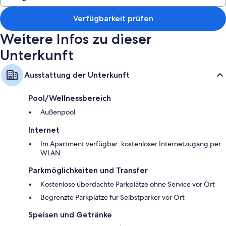
Weitere Ausstattungsmerkmale und Services sind zum Beispiel:
Waschmaschinen/Trockner, Bügeleisen/Bügelbretter und
Verfügbarkeit prüfen
Waschmittel
Weitere Infos zu dieser
65-Zoll-Smart-TVs mit Kabelempfang
Unterkunft
Ausstattung der Unterkunft
Pool/Wellnessbereich
Außenpool
Internet
Im Apartment verfügbar: kostenloser Internetzugang per
WLAN
Parkmöglichkeiten und Transfer
Kostenlose überdachte Parkplätze ohne Service vor Ort
Begrenzte Parkplätze für Selbstparker vor Ort
Speisen und Getränke