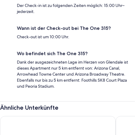
Der Check-in ist zu folgenden Zeiten möglich: 15:00 Uhr–
jederzeit.
Wann ist der Check-out bei The One 315?
Check-out ist um 10:00 Uhr.
Wo befindet sich The One 315?
Dank der ausgezeichneten Lage im Herzen von Glendale ist
dieses Apartment nur 5 km entfernt von: Arizona Canal,
Arrowhead Towne Center und Arizona Broadway Theatre.
Ebenfalls nur bis zu 5 km entfernt: Foothills SK8 Court Plaza
und Peoria Stadium.
Ähnliche Unterkünfte
Motel 6 Phoenix, AZ – Sky Harbor
Papago S