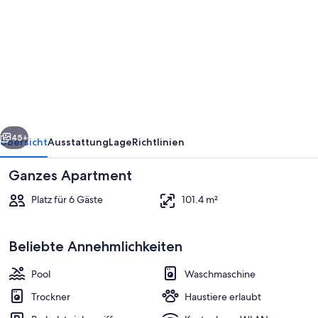
The
One
315
rück
Weiter
45+
Übersicht
Ausstattung
Lage
Richtlinien
Ganzes Apartment
Platz für 6 Gäste
101.4 m²
Beliebte Annehmlichkeiten
Pool
Waschmaschine
Innenbereich
Trockner
Haustiere erlaubt