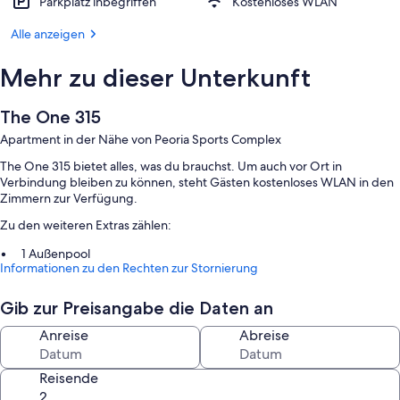
Parkplatz inbegriffen
Kostenloses WLAN
Alle anzeigen
Mehr zu dieser Unterkunft
The One 315
Apartment in der Nähe von Peoria Sports Complex
The One 315 bietet alles, was du brauchst. Um auch vor Ort in
Verbindung bleiben zu können, steht Gästen kostenloses WLAN in den
Zimmern zur Verfügung.
Zu den weiteren Extras zählen:
1 Außenpool
Informationen zu den Rechten zur Stornierung
Parken ohne Service (kostenlos)
Rauchverbot in der Unterkunft
Gib zur Preisangabe die Daten an
Zimmerausstattung
Anreise
Abreise
Alle Gästezimmer im The One 315 überzeugen durch Annehmlichkeiten
wie kostenloses WLAN.
Reisende