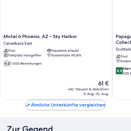
Motel
Papago
Motel 6 Phoenix, AZ – Sky Harbor
Papago
6
Scottsda
Collec
Camelback East
Phoenix,
by
Scottsd
Pool
Haustiere erlaubt
AZ
Reside,
Parkplatz inbegriffen
Kostenloses WLAN
–
Tradema
Pool
Koste
Sky
Collecti
6.2
6,2
1.006 Bewertungen
Harbor
by
von
8.8
Her
8,8
Camelback
Wyndh
10,
von
635 
East
Scottsda
1.006
10,
Der
61 €
Bewertungen
Hervorr
Preis
635
inkl. Steuern & Gebühren
beträgt
9. Aug.–10. Aug.
Bewert
61 €
Ähnliche Unterkünfte vergleichen
Zur Gegend