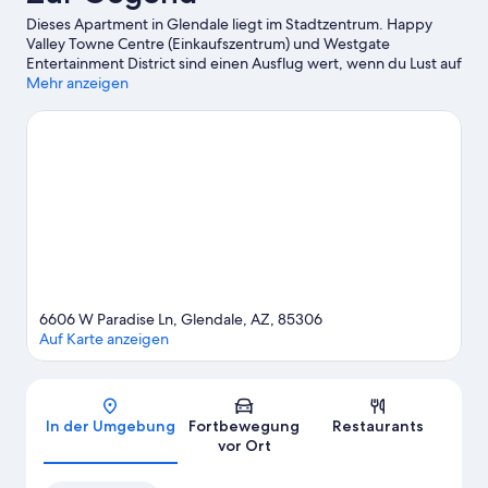
Dieses Apartment in Glendale liegt im Stadtzentrum. Happy
Valley Towne Centre (Einkaufszentrum) und Westgate
Entertainment District sind einen Ausflug wert, wenn du Lust auf
Shoppen hast. Wer eher die Sehenswürdigkeiten der Region
Mehr anzeigen
bewundern möchte, sollte Folgendes besuchen: Six Flags
Hurricane Harbor Phoenix. Lust auf ein spannendes Event? Dann
schau doch mal in den Veranstaltungskalender dieser beiden
Locations: Peoria Sports Complex und State Farm Stadium.
Zum
Reiseführer für Glendale
Weitere Apartments in Phoenix anzeigen
6606 W Paradise Ln, Glendale, AZ, 85306
Auf Karte anzeigen
Karte
In der Umgebung
Fortbewegung
Restaurants
vor Ort