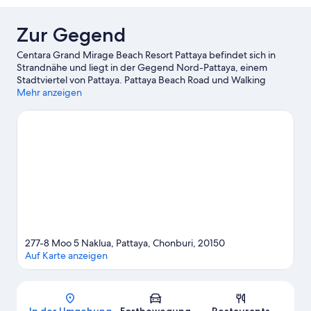
Zur Gegend
Centara Grand Mirage Beach Resort Pattaya befindet sich in
Strandnähe und liegt in der Gegend Nord-Pattaya, einem
Stadtviertel von Pattaya. Pattaya Beach Road und Walking
Street sind einen Ausflug wert, wenn du Lust auf Shoppen hast.
Mehr anzeigen
Wer lieber die Natur der Region bewundern möchte, sollte
Folgendes besuchen: Pattaya Beach und Jomtien Beach. Du
bist mit Kindern unterwegs? Mit diesen Attraktionen kannst du
den Kleinen bestimmt eine Freude machen: Mini Siam und
Pattaya Wasserpark.
Zum Reiseführer für Pattaya
Weitere Resorts in Pattaya anzeigen
277-8 Moo 5 Naklua, Pattaya, Chonburi, 20150
Auf Karte anzeigen
Karte