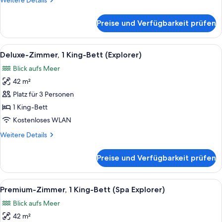
Weitere Details
Details
für
Preise und Verfügbarkeit prüfen
Deluxe-
Zweibettzimmer
(Explorer)
Alle
Ein modernes Hotelzimmer mit einem gr
5
Deluxe-Zimmer, 1 King-Bett (Explorer)
Fotos
Blick aufs Meer
für
42 m²
Deluxe-
Zimmer,
Platz für 3 Personen
1 King-
1 King-Bett
Bett
Kostenloses WLAN
(Explorer)
Weitere
Weitere Details
anzeigen
Details
für
Preise und Verfügbarkeit prüfen
Deluxe-
Zimmer,
1 King-
Alle
Ein Hotelzimmer mit einem großen Bet
5
Bett
Premium-Zimmer, 1 King-Bett (Spa Explorer)
Fotos
(Explorer)
Blick aufs Meer
für
42 m²
Premium-