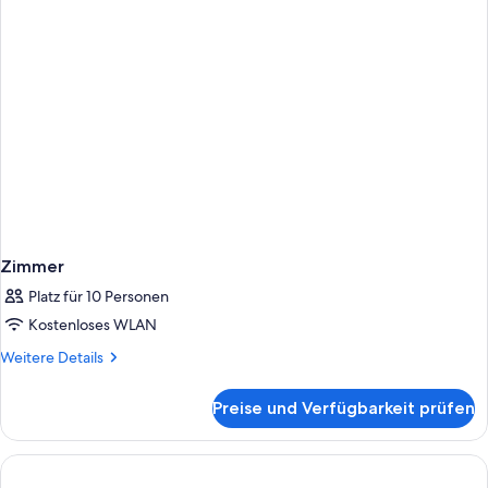
Zimmer
Platz für 10 Personen
Kostenloses WLAN
Weitere
Weitere Details
Details
für
Preise und Verfügbarkeit prüfen
Zimmer