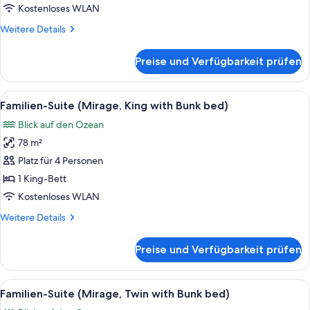
anzeigen
Kostenloses WLAN
Weitere
Weitere Details
Details
für
Preise und Verfügbarkeit prüfen
Suite
(Mirage
Duplex
Alle
Ein modernes Wohnzimmer mit einer Co
7
Expedition)
Familien-Suite (Mirage, King with Bunk bed)
Fotos
Blick auf den Ozean
für
78 m²
Familien-
Suite
Platz für 4 Personen
(Mirage,
1 King-Bett
King
Kostenloses WLAN
with
Weitere
Weitere Details
Bunk
Details
bed)
für
Preise und Verfügbarkeit prüfen
Familien-
anzeigen
Suite
(Mirage,
Alle
Ein modernes Hotelzimmer mit Balkon,
7
King
Familien-Suite (Mirage, Twin with Bunk bed)
Fotos
with