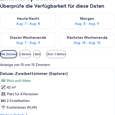
Überprüfe die Verfügbarkeit für diese Daten
Überprüfe die Verfügbarkeit für heute Nacht, Aug. 7 - Aug. 8.
Überprüfe die Verfügbarkeit f
Heute Nacht
Morgen
Aug. 7 - Aug. 8
Aug. 8 - Aug. 9
Überprüfe die Verfügbarkeit für dieses Wochenende, Aug. 7 - 
Überprüfe die Verfügbarkeit f
Dieses Wochenende
Nächstes Wochenende
Aug. 7 - Aug. 9
Aug. 14 - Aug. 16
Verfügbare
Alle Zimmer
2 Betten
1 Bett
Über 3 Betten
Filter
für
Anzeige von 15 von 15 Zimmern
Zimmer
Alle
Ein Hotelzimmer mit einem großen Bett
5
Deluxe-Zweibettzimmer (Explorer)
Fotos
Blick aufs Meer
für
42 m²
Deluxe-
Zweibettzimmer
Platz für 4 Personen
(Explorer)
2 Einzelbetten
anzeigen
Kostenloses WLAN
Weitere