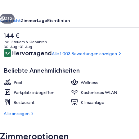
Resort
Pattaya
rück
Weiter
232+
Übersicht
Zimmer
Lage
Richtlinien
Der
144 €
aktuelle
inkl. Steuern & Gebühren
Preis
30. Aug.–31. Aug.
beträgt
Bewertungen
Hervorragend
8,6
Alle 1.003 Bewertungen anzeigen
8,6 von 10.
144 €.
Beliebte Annehmlichkeiten
Pool
Wellness
In Strandnähe, weißer Sandstrand, S
Parkplatz inbegriffen
Kostenloses WLAN
Restaurant
Klimaanlage
Alle anzeigen
Zimmeroptionen