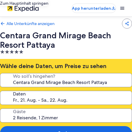
Zum Hauptinhalt springen
App herunterladen
Alle Unterkünfte anzeigen
Centara Grand Mirage Beach
Resort Pattaya
5.0-
Sterne-
Unterkunft
Wähle deine Daten, um Preise zu sehen
Wo soll’s hingehen?
Daten
Gäste