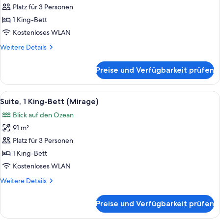
Zimmer,
Platz für 3 Personen
1 King-
1 King-Bett
Bett
Kostenloses WLAN
(Spa
Weitere
Weitere Details
Explorer)
Details
anzeigen
für
Preise und Verfügbarkeit prüfen
Premium-
Zimmer,
1 King-
Alle
Ein modernes Hotelzimmer mit einem gr
7
Bett
Suite, 1 King-Bett (Mirage)
Fotos
(Spa
Blick auf den Ozean
Explorer)
für
91 m²
Suite,
1 King-
Platz für 3 Personen
Bett
1 King-Bett
(Mirage)
Kostenloses WLAN
anzeigen
Weitere
Weitere Details
Details
für
Preise und Verfügbarkeit prüfen
Suite,
1 King-