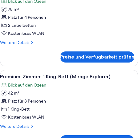
Blick auf den Ozean
Bunk
für
bed)
78 m²
Familien-
Suite
Platz für 4 Personen
(Mirage,
2 Einzelbetten
Twin
Kostenloses WLAN
with
Weitere
Weitere Details
Bunk
Details
bed)
für
Preise und Verfügbarkeit prüfen
Familien-
anzeigen
Suite
(Mirage,
Alle
Ein Hotelzimmer mit einem großen Bet
6
Twin
Premium-Zimmer, 1 King-Bett (Mirage Explorer)
Fotos
with
Blick auf den Ozean
Bunk
für
bed)
42 m²
Premium-
Zimmer,
Platz für 3 Personen
1 King-
1 King-Bett
Bett
Kostenloses WLAN
(Mirage
Weitere
Weitere Details
Explorer)
Details
anzeigen
für