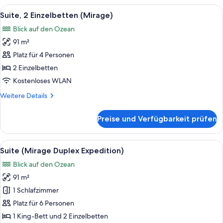
Bett
Alle
Ein Hotelzimmer mit zwei Betten, eine
5
(Mirage)
Suite, 2 Einzelbetten (Mirage)
Fotos
Blick auf den Ozean
für
91 m²
Suite,
2 Einzelbetten
Platz für 4 Personen
(Mirage)
2 Einzelbetten
anzeigen
Kostenloses WLAN
Weitere
Weitere Details
Details
für
Preise und Verfügbarkeit prüfen
Suite,
2 Einzelbetten
(Mirage)
Alle
Ein geräumiges Wohnzimmer mit Treppe
7
Suite (Mirage Duplex Expedition)
Fotos
Blick auf den Ozean
für
91 m²
Suite
(Mirage
1 Schlafzimmer
Duplex
Platz für 6 Personen
Expedition)
1 King-Bett und 2 Einzelbetten