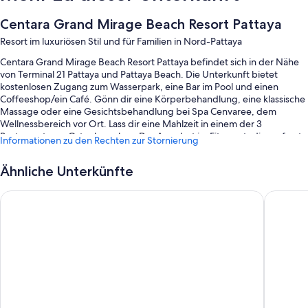
Centara Grand Mirage Beach Resort Pattaya
Resort im luxuriösen Stil und für Familien in Nord-Pattaya
Centara Grand Mirage Beach Resort Pattaya befindet sich in der Nähe
von Terminal 21 Pattaya und Pattaya Beach. Die Unterkunft bietet
kostenlosen Zugang zum Wasserpark, eine Bar im Pool und einen
Coffeeshop/ein Café. Gönn dir eine Körperbehandlung, eine klassische
Massage oder eine Gesichtsbehandlung bei Spa Cenvaree, dem
Wellnessbereich vor Ort. Lass dir eine Mahlzeit in einem der 3
Restaurants vor Ort schmecken. Das Angebot im Fitnessstudio umfasst
Informationen zu den Rechten zur Stornierung
Yoga-Kurse. Zu den weiteren Aktivitäten gehören Volleyball,
Felsklettern und Seilrutschen. Ein Garten, ein Kinderspielplatz und
Ähnliche Unterkünfte
kostenloses WLAN in den Zimmern – hier findest du so gut wie alles,
was du für einen angenehmen Aufenthalt brauchst.
Grande Centre Point Space Pattaya
Grande C
Außerdem erwarten dich Extras wie:
4 Außenpools und ein Kinderbecken, mit Strömungskanal,
Wasserrutsche und Sonnenliegen
Parken ohne Service (kostenlos)
Ein Frühstücksbuffet (gegen Aufpreis), 2 Tennisplätze im Freien und
ein Shuttle zum Einkaufszentrum
Eine Ladestation für Elektroautos, Kinderbetreuung (gegen