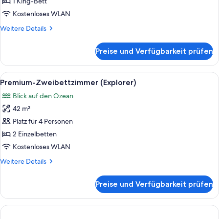
1 King-
1 King-Bett
Bett
Kostenloses WLAN
(Explorer)
Weitere
Weitere Details
anzeigen
Details
für
Preise und Verfügbarkeit prüfen
Premium-
Zimmer,
1 King-
Alle
Ein modernes Hotelzimmer mit zwei Bett
5
Bett
Premium-Zweibettzimmer (Explorer)
Fotos
(Explorer)
Blick auf den Ozean
für
42 m²
Premium-
Zweibettzimmer
Platz für 4 Personen
(Explorer)
2 Einzelbetten
anzeigen
Kostenloses WLAN
Weitere
Weitere Details
Details
für
Preise und Verfügbarkeit prüfen
Premium-
Zweibettzimmer
(Explorer)