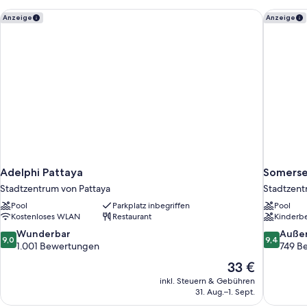
Adelphi Pattaya
Somerset
Anzeige
Anzeige
Adelphi Pattaya
Somerse
Stadtzentrum von Pattaya
Stadtzent
Pool
Parkplatz inbegriffen
Pool
Kostenloses WLAN
Restaurant
Kinderb
9.0
9.4
Wunderbar
Auße
9,0
9,4
von
von
1.001 Bewertungen
749 B
10,
10,
Der
33 €
Wunderbar,
Außergewö
Preis
inkl. Steuern & Gebühren
1.001
749
beträgt
31. Aug.–1. Sept.
Bewertungen
Bewertun
33 €