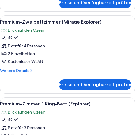
Preise und Verfügbarkeit prüfen
Premium-
Zimmer,
1 King-
Alle
Ein Hotelzimmer mit zwei Betten, ein
5
Bett
Premium-Zweibettzimmer (Mirage Explorer)
Fotos
(Mirage
Blick auf den Ozean
Explorer)
für
42 m²
Premium-
Zweibettzimmer
Platz für 4 Personen
(Mirage
2 Einzelbetten
Explorer)
Kostenloses WLAN
anzeigen
Weitere
Weitere Details
Details
für
Preise und Verfügbarkeit prüfen
Premium-
Zweibettzimmer
(Mirage
Alle
Ein Hotelzimmer mit Bett, Schreibtis
5
Explorer)
Premium-Zimmer, 1 King-Bett (Explorer)
Fotos
Blick auf den Ozean
für
42 m²
Premium-
Zimmer,
Platz für 3 Personen