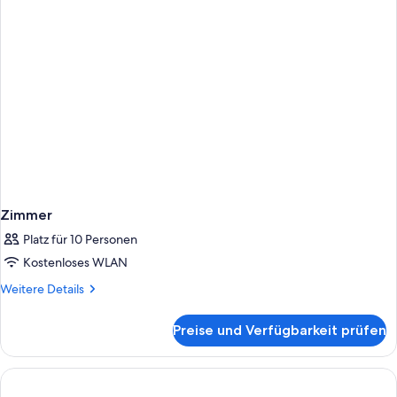
Zimmer
Platz für 10 Personen
Kostenloses WLAN
Weitere
Weitere Details
Details
für
Preise und Verfügbarkeit prüfen
Zimmer