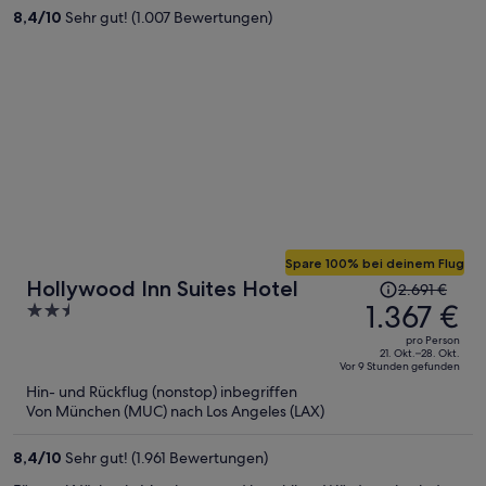
pro
8,4
/
10
Sehr gut! (1.007 Bewertungen)
Person
Spare 100% bei deinem Flug
Der
Hollywood Inn Suites Hotel
2.691 €
Preis
1.367 €
2.5
betrug
out
pro Person
2.691 €,
of
21. Okt.–28. Okt.
Vor 9 Stunden gefunden
jetzt
5
Hin- und Rückflug (nonstop) inbegriffen
beträgt
Von München (MUC) nach Los Angeles (LAX)
er
1.367 €
8,4
/
10
Sehr gut! (1.961 Bewertungen)
pro