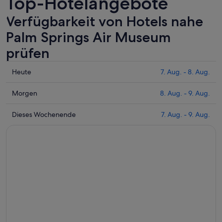
Top-Hotelangebote
Verfügbarkeit von Hotels nahe
Palm Springs Air Museum
prüfen
Prüfe
Heute
7. Aug. - 8. Aug.
die
Preise
Prüfe
Morgen
8. Aug. - 9. Aug.
nahe
die
Palm
Preise
Prüfe
Dieses Wochenende
7. Aug. - 9. Aug.
Springs
nahe
die
Air
Palm
Preise
Museum
Springs
nahe
für
Air
Palm
heute
Museum
Springs
Nacht,
für
Air
7.
morgen
Museum
Aug.
Nacht,
für
-
8.
dieses
8.
Aug.
Wochenende,