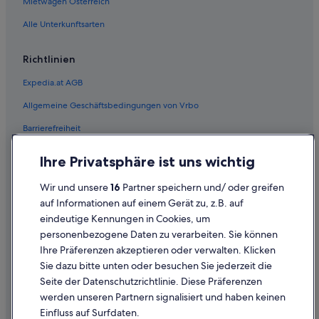
Mietwagen Österreich
Hotels nahe Palm Springs Municipal Golf Course
Alle Unterkunftsarten
Villen in Palm Springs
Rancho Mirage Hotels
Richtlinien
Hotels nahe Sea Mountain Resort Nude Spa
Expedia.at AGB
Serenity Cove: Hotels
Allgemeine Geschäftsbedingungen von Vrbo
Hotels nahe Tahquitz Canyon
Barrierefreiheit
Einreisebestimmungen
Ihre Privatsphäre ist uns wichtig
Datenschutzerklärung
Wir und unsere
16
Partner speichern und/ oder greifen
Cookie-Erklärung
auf Informationen auf einem Gerät zu, z.B. auf
eindeutige Kennungen in Cookies, um
Rechtliche Hinweise/Kontakt
personenbezogene Daten zu verarbeiten. Sie können
Inhaltsrichtlinien und Melden von Inhalten
Ihre Präferenzen akzeptieren oder verwalten. Klicken
Sie dazu bitte unten oder besuchen Sie jederzeit die
Hilfe
Seite der Datenschutzrichtlinie. Diese Präferenzen
werden unseren Partnern signalisiert und haben keinen
Hilfe
Einfluss auf Surfdaten.