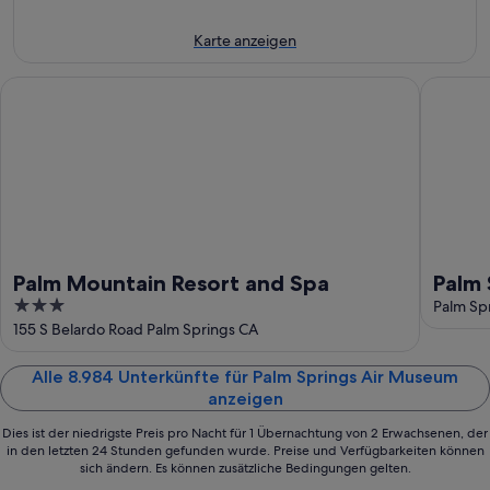
Aug.
-
7.
9.
Aug.
Karte anzeigen
Aug.
-
9.
Palm Mountain Resort and Spa
Palm Spr
Aug.
Palm Mountain Resort and Spa
Palm
3
Salz
Palm Sp
out
155 S Belardo Road Palm Springs CA
of
5
Alle 8.984 Unterkünfte für Palm Springs Air Museum
anzeigen
Dies ist der niedrigste Preis pro Nacht für 1 Übernachtung von 2 Erwachsenen, der
in den letzten 24 Stunden gefunden wurde. Preise und Verfügbarkeiten können
sich ändern. Es können zusätzliche Bedingungen gelten.