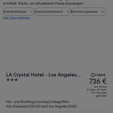
ermittelt. Klicke, um aktualisierte Preise anzuzeigen.
Aufenthaltsdauer
Unterkunftsstandard
Beförderungsklasse
Alle Filter entfernen
Der
LA Crystal Hotel - Los Angeles
1.144 €
Preis
736 €
3
Area
betrug
out
pro Person
1.144 €,
of
21. Sept.–27. Sept.
Vor 7 Stunden
jetzt
5
gefunden
beträgt
Hin- und Rückflug (nonstop) inbegriffen
er
Von Düsseldorf (DUS) nach Los Angeles (LAX)
736 €