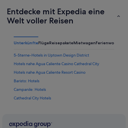
Entdecke mit Expedia eine
Welt voller Reisen
Unterkünfte
Flüge
Reisepakete
Mietwagen
Ferienwohnung
5-Sterne-Hotels in Uptown Design District
Hotels nahe Agua Caliente Casino Cathedral City
Hotels nahe Agua Caliente Resort Casino
Baristo: Hotels
Campanile: Hotels
Cathedral City Hotels
Desert Hot Springs Hotels
Hotels nahe Desert Willow Golf Resort
Downtown Palm Springs: Hotels