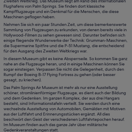
Zweiten Weltkrieg. Das Museum liegt am Rand des internationalen
Flughafens von Palm Springs. Sie finden dort klassische
Kampfflugzeuge und ein Denkmal für die Menschen, die diese
Maschinen geflogen haben.
Nehmen Sie sich ein paar Stunden Zeit, um diese bemerkenswerte
Sammlung von Flugzeugen zu erkunden, von denen bereits viele in
Hollywood-Filmen zu sehen gewesen sind. Darunter befinden sich
einige fliegende Wunderwerke der Technik: Grumman-Maschinen,
die Supermarine Spitfire und die P-51 Mustang, die entscheidend
für den Ausgang des Zweiten Weltkriegs war.
In diesem Museum gibt es keine Absperrseile. So kommen Sie ganz
nahe an die Flugzeuge heran, und in einige Maschinen können Sie
sogar einsteigen. Verpassen Sie nicht die Gelegenheit, durch den
Rumpf der Boeing B-17 Flying Fortress zu gehen (oder besser
gesagt, zu kriechen).
Das Palm Springs Air Museum ist mehr als nur eine Ausstellung
schöner, stromlinienförmiger Flugzeuge, es dient auch der Bildung
und dem Gedenken. Im ganzen Komplex, der aus drei Hangars
besteht, sind Informationstafeln verteilt. Sie werden durch eine
wechselnde Ausstellung von Automobilen, Gemälden mit Motiven
aus der Luftfahrt und Erinnerungsstücken ergänzt. All dies
beschwört den Geist der verschiedenen Luftfahrtepochen herauf.
Im Museum finden auch das ganze Jahr über militärische
Gedenkveranstaltungen statt.