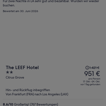
Person
Für zwei Nächte in LA sehr gut und bezahlbar. Würden wir wieder
buchen.
Bewertet am 30. Juni 2026
Der
The LEEF Hotel
1.421 €
Preis
951 €
2
betrug
out
Citrus Grove
pro Person
1.421 €,
of
17. Okt.–24. Okt.
vor 1 Tag gefunden
jetzt
5
Hin- und Rückflug inbegriffen
beträgt
Von Frankfurt (FRA) nach Los Angeles (LAX)
er
951 €
8,6
/
10
Großartig! (767 Bewertungen)