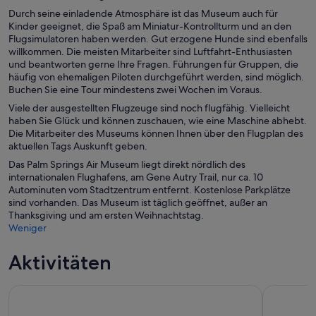
Durch seine einladende Atmosphäre ist das Museum auch für
Kinder geeignet, die Spaß am Miniatur-Kontrollturm und an den
Flugsimulatoren haben werden. Gut erzogene Hunde sind ebenfalls
willkommen. Die meisten Mitarbeiter sind Luftfahrt-Enthusiasten
und beantworten gerne Ihre Fragen. Führungen für Gruppen, die
häufig von ehemaligen Piloten durchgeführt werden, sind möglich.
Buchen Sie eine Tour mindestens zwei Wochen im Voraus.
Viele der ausgestellten Flugzeuge sind noch flugfähig. Vielleicht
haben Sie Glück und können zuschauen, wie eine Maschine abhebt.
Die Mitarbeiter des Museums können Ihnen über den Flugplan des
aktuellen Tags Auskunft geben.
Das Palm Springs Air Museum liegt direkt nördlich des
internationalen Flughafens, am Gene Autry Trail, nur ca. 10
Autominuten vom Stadtzentrum entfernt. Kostenlose Parkplätze
sind vorhanden. Das Museum ist täglich geöffnet, außer an
Thanksgiving und am ersten Weihnachtstag.
Weniger
Aktivitäten
Seilbahn Palm Springs Aerial Tramway
Highlights