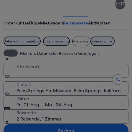
17
Springs
Air
Museum
Unterkünfte
Flüge
Mietwagen
Reisepakete
Aktivitäten
Unterkunft hinzugefügt
Flug hinzugefügt
Mietwagen
Economy
Ein altes Militärflugzeug mit einem St
Mehrere Daten oder Reiseziele hinzufügen
Abreiseort
Zielort
Palm Springs Air Museum, Palm Springs, Kalifornien, 
Daten
Fr., 21. Aug. - Mo., 24. Aug.
Reisende
2 Reisende, 1 Zimmer
Suchen