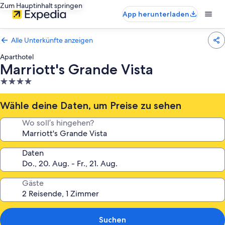
Zum Hauptinhalt springen
App herunterladen
Alle Unterkünfte anzeigen
Aparthotel
Marriott's Grande Vista
4.0-
Sterne-
Unterkunft
Wähle deine Daten, um Preise zu sehen
Wo soll’s hingehen?
Daten
Gäste
Suchen