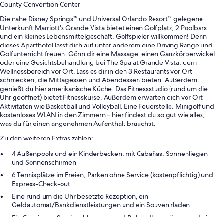
County Convention Center
Die nahe Disney Springs™ und Universal Orlando Resort™ gelegene
Unterkunft Marriott's Grande Vista bietet einen Golfplatz, 2 Poolbars
und ein kleines Lebensmittelgeschäft. Golfspieler willkommen! Denn
dieses Aparthotel lässt dich auf unter anderem eine Driving Range und
Golfunterricht freuen. Gönn dir eine Massage, einen Ganzkörperwickel
oder eine Gesichtsbehandlung bei The Spa at Grande Vista, dem
Wellnessbereich vor Ort. Lass es dir in den 3 Restaurants vor Ort
schmecken, die Mittagessen und Abendessen bieten. Außerdem
genießt du hier amerikanische Küche. Das Fitnessstudio (rund um die
Uhr geöffnet) bietet Fitnesskurse. Außerdem erwarten dich vor Ort
Aktivitäten wie Basketball und Volleyball. Eine Feuerstelle, Minigolf und
kostenloses WLAN in den Zimmern – hier findest du so gut wie alles,
was du für einen angenehmen Aufenthalt brauchst.
Zu den weiteren Extras zählen:
4 Außenpools und ein Kinderbecken, mit Cabañas, Sonnenliegen
und Sonnenschirmen
6 Tennisplätze im Freien, Parken ohne Service (kostenpflichtig) und
Express-Check-out
Eine rund um die Uhr besetzte Rezeption, ein
Geldautomat/Bankdienstleistungen und ein Souvenirladen