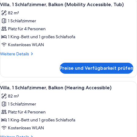
Alle
Eine moderne Küche mit einem Glastisc
5
In
und
Villa, 1 Schlafzimmer, Balkon (Mobility Accessible, Tub)
Fotos
Schlafsofa,
Shower)
82 m²
Balkon
für
anzeigen
(Mobility
1 Schlafzimmer
Villa,
Accessible,
1
Platz für 4 Personen
Roll-
Schlafzimmer,
In
1 King-Bett und 1 großes Schlafsofa
Shower)
Balkon
Kostenloses WLAN
(Mobility
Weitere
Weitere Details
Accessible,
Details
Tub)
für
Preise und Verfügbarkeit prüfen
Villa,
anzeigen
1
Schlafzimmer,
Alle
Eine moderne Küche mit einem Glastisc
6
Balkon
Villa, 1 Schlafzimmer, Balkon (Hearing Accessible)
Fotos
(Mobility
82 m²
Accessible,
für
Tub)
1 Schlafzimmer
Villa,
1
Platz für 4 Personen
Schlafzimmer,
1 King-Bett und 1 großes Schlafsofa
Balkon
Kostenloses WLAN
(Hearing
Weitere