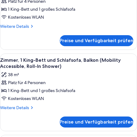
Platz für 4 Personen
1 King-
Tub)
1 King-Bett und 1 großes Schlafsofa
Bett
und
Kostenloses WLAN
Schlafsofa,
Weitere
Weitere Details
Balkon
Details
für
(Hearing
Preise und Verfügbarkeit prüfen
Zimmer,
Accessible)
1 King-
anzeigen
Bett
Alle
Ein Hotelzimmer mit einem großen Bett
5
und
Zimmer, 1 King-Bett und Schlafsofa, Balkon (Mobility
Fotos
Schlafsofa,
Accessible, Roll-In Shower)
Balkon
für
38 m²
(Hearing
Zimmer,
Accessible)
Platz für 4 Personen
1 King-
1 King-Bett und 1 großes Schlafsofa
Bett
und
Kostenloses WLAN
Schlafsofa,
Weitere
Weitere Details
Balkon
Details
für
(Mobility
Preise und Verfügbarkeit prüfen
Zimmer,
Accessible,
1 King-
Roll-
Bett