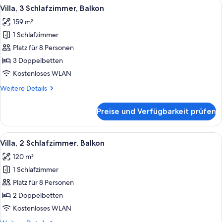
Alle
Ein Hotelzimmer mit Essbereich, eine
10
Balkon
Villa, 3 Schlafzimmer, Balkon
Fotos
159 m²
für
1 Schlafzimmer
Villa,
3 Schlafzimmer,
Platz für 8 Personen
Balkon
3 Doppelbetten
anzeigen
Kostenloses WLAN
Weitere
Weitere Details
Details
für
Preise und Verfügbarkeit prüfen
Villa,
3 Schlafzimmer,
Balkon
Alle
Ein Hotelzimmer mit einer Couch, zwe
12
Villa, 2 Schlafzimmer, Balkon
Fotos
120 m²
für
1 Schlafzimmer
Villa,
2 Schlafzimmer,
Platz für 8 Personen
Balkon
2 Doppelbetten
anzeigen
Kostenloses WLAN