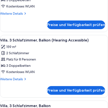
3 Doppelbetten
(Mobility
Kostenloses WLAN
Accessible,
Weitere
Weitere Details
Tub)
Details
anzeigen
für
Preise und Verfügbarkeit prüfen
Villa,
3 Schlafzimmer,
Balkon
Alle
Ein Hotelzimmer mit Essbereich, eine
9
(Mobility
Villa, 3 Schlafzimmer, Balkon (Hearing Accessible)
Fotos
Accessible,
159 m²
Tub)
für
2 Schlafzimmer
Villa,
3 Schlafzimmer,
Platz für 8 Personen
Balkon
3 Doppelbetten
(Hearing
Kostenloses WLAN
Accessible)
Weitere
Weitere Details
anzeigen
Details
für
Preise und Verfügbarkeit prüfen
Villa,
3 Schlafzimmer,
Balkon
Alle
Ein Hotelzimmer mit Essbereich, eine
10
(Hearing
Villa, 3 Schlafzimmer, Balkon