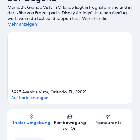
Marriott's Grande Vista in Orlando liegt in Flughafennähe und in
der Nähe von Freizeitparks. Disney Springs™ ist einen Ausflug
wert, wenn du Lust auf Shoppen hast. Wer eher die
Sehenswürdigkeiten der Region bewundern möchte, sollte
Mehr anzeigen
Folgendes besuchen: Orange County Convention Center und
Universal Orlando Resort™. Du reist zusammen mit Kindern?
Dann solltest du diese Attraktionen nicht verpassen: Walt Disney
World® Resort und Universal Studios Florida™.
Zum Reiseführer
für Orlando
Weitere Aparthotels in Orlando anzeigen
5925 Avenida Vista, Orlando, FL, 32821
Auf Karte anzeigen
Karte
In der Umgebung
Fortbewegung
Restaurants
vor Ort