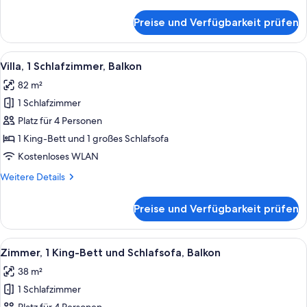
Details
anzeigen
für
Preise und Verfügbarkeit prüfen
Zimmer,
1 King-
Bett
Alle
Ein Hotelzimmer mit einer Couch, zwe
6
und
Villa, 1 Schlafzimmer, Balkon
Fotos
Schlafsofa,
82 m²
Balkon
für
1 Schlafzimmer
Villa,
1
Platz für 4 Personen
Schlafzimmer,
1 King-Bett und 1 großes Schlafsofa
Balkon
Kostenloses WLAN
anzeigen
Weitere
Weitere Details
Details
für
Preise und Verfügbarkeit prüfen
Villa,
1
Schlafzimmer,
Alle
Ein Hotelzimmer mit einem großen Bett
4
Balkon
Zimmer, 1 King-Bett und Schlafsofa, Balkon
Fotos
38 m²
für
1 Schlafzimmer
Zimmer,