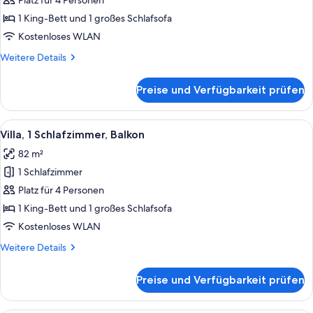
1 King-
Platz für 4 Personen
Bett
1 King-Bett und 1 großes Schlafsofa
und
Kostenloses WLAN
Schlafsofa,
Weitere
Weitere Details
Balkon
Details
anzeigen
für
Preise und Verfügbarkeit prüfen
Zimmer,
1 King-
Bett
Alle
Ein Hotelzimmer mit einer Couch, zwe
6
und
Villa, 1 Schlafzimmer, Balkon
Fotos
Schlafsofa,
82 m²
Balkon
für
1 Schlafzimmer
Villa,
1
Platz für 4 Personen
Schlafzimmer,
1 King-Bett und 1 großes Schlafsofa
Balkon
Kostenloses WLAN
anzeigen
Weitere
Weitere Details
Details
für
Preise und Verfügbarkeit prüfen
Villa,
1
Schlafzimmer,