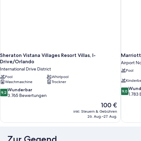
Sheraton Vistana Villages Resort Villas, I-
Marriott
Drive/Orlando
Airport N
International Drive District
Pool
Pool
Whirlpool
Kinderb
Waschmaschine
Trockner
9.0
Wund
9.2
Wunderbar
9,0
9,2
von
1.783
von
3.765 Bewertungen
10,
10,
Der
100 €
Wunderba
Wunderbar,
Preis
1.783
inkl. Steuern & Gebühren
3.765
beträgt
Bewertun
26. Aug.–27. Aug.
Bewertungen
100 €
Zur Gegend