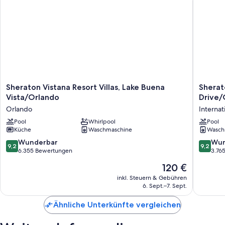
Sheraton
Sherato
Sheraton Vistana Resort Villas, Lake Buena
Sherato
Vistana
Vistana
Vista/Orlando
Drive/
Resort
Villages
Orlando
Internat
Villas,
Resort
Lake
Pool
Whirlpool
Villas,
Pool
Küche
Waschmaschine
Wasch
Buena
I-
Vista/Orlando
Drive/O
9.2
9.2
Wunderbar
Wun
9,2
9,2
Orlando
Internat
von
von
6.355 Bewertungen
3.76
Drive
10,
10,
Der
120 €
District
Wunderbar,
Wunder
Preis
6.355
3.765
inkl. Steuern & Gebühren
beträgt
6. Sept.–7. Sept.
Bewertungen
Bewert
120 €
Ähnliche Unterkünfte vergleichen