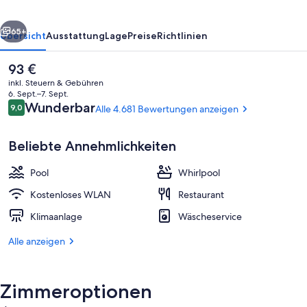
rück
Weiter
65+
Übersicht
Ausstattung
Lage
Preise
Richtlinien
Der
93 €
aktuelle
inkl. Steuern & Gebühren
Preis
6. Sept.–7. Sept.
beträgt
Bewertungen
Wunderbar
9,0
Alle 4.681 Bewertungen anzeigen
9,0 von 10.
93 €.
Beliebte Annehmlichkeiten
Pool
Whirlpool
4 Außenpools, Cabañas (gegen Gebüh
Kostenloses WLAN
Restaurant
Klimaanlage
Wäscheservice
Alle anzeigen
Zimmeroptionen