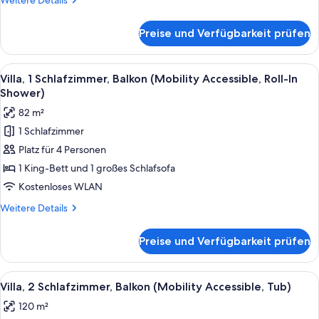
Weitere Details
Accessible)
Details
anzeigen
für
Preise und Verfügbarkeit prüfen
Villa,
1
Schlafzimmer,
Alle
Eine moderne Küche mit einem Glastisc
6
Balkon
Villa, 1 Schlafzimmer, Balkon (Mobility Accessible, Roll-In
Fotos
(Hearing
Shower)
Accessible)
für
82 m²
Villa,
1 Schlafzimmer
1
Platz für 4 Personen
Schlafzimmer,
Balkon
1 King-Bett und 1 großes Schlafsofa
(Mobility
Kostenloses WLAN
Accessible,
Weitere
Weitere Details
Roll-
Details
In
für
Preise und Verfügbarkeit prüfen
Villa,
Shower)
1
anzeigen
Schlafzimmer,
Alle
Ein Hotelzimmer mit einem großen Bett
9
Balkon
Villa, 2 Schlafzimmer, Balkon (Mobility Accessible, Tub)
Fotos
(Mobility
120 m²
Accessible,
für