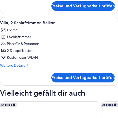
für
Preise und Verfügbarkeit prüfen
Villa,
2 Schlafzimmer,
Balkon
Alle
Eine moderne Küche mit einem Glastisc
8
Villa, 2 Schlafzimmer, Balkon
Fotos
119 m²
für
1 Schlafzimmer
Villa,
2 Schlafzimmer,
Platz für 8 Personen
Balkon
2 Doppelbetten
anzeigen
Kostenloses WLAN
Weitere
Weitere Details
Details
für
Preise und Verfügbarkeit prüfen
Villa,
2 Schlafzimmer,
Balkon
Vielleicht gefällt dir auch
Sheraton Vistana Villages Resort Villas, I-Drive/Orlando
Marriott
Anzeige
Anzeige