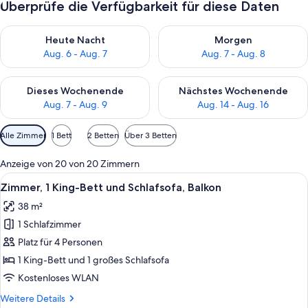
Überprüfe die Verfügbarkeit für diese Daten
Überprüfe die Verfügbarkeit für heute Nacht, Aug. 6 - Aug. 7.
Überprüfe die Verfügbarkeit f
Heute Nacht
Morgen
Aug. 6 - Aug. 7
Aug. 7 - Aug. 8
Überprüfe die Verfügbarkeit für dieses Wochenende, Aug. 7 - 
Überprüfe die Verfügbarkeit f
Dieses Wochenende
Nächstes Wochenende
Aug. 7 - Aug. 9
Aug. 14 - Aug. 16
Verfügbare
Alle Zimmer
1 Bett
2 Betten
Über 3 Betten
Filter
für
Anzeige von 20 von 20 Zimmern
Zimmer
Alle
Ein Hotelzimmer mit einem großen Bett
6
Zimmer, 1 King-Bett und Schlafsofa, Balkon
Fotos
38 m²
für
1 Schlafzimmer
Zimmer,
1 King-
Platz für 4 Personen
Bett
1 King-Bett und 1 großes Schlafsofa
und
Kostenloses WLAN
Schlafsofa,
Weitere
Weitere Details
Balkon