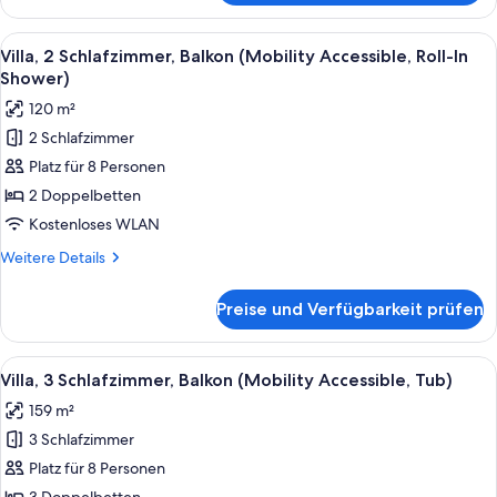
2 Schlafzimmer,
Balkon
Alle
Ein Hotelzimmer mit einem großen Bett
11
(Hearing
Villa, 2 Schlafzimmer, Balkon (Mobility Accessible, Roll-In
Fotos
Accessible)
Shower)
für
120 m²
Villa,
2 Schlafzimmer
2 Schlafzimmer,
Platz für 8 Personen
Balkon
(Mobility
2 Doppelbetten
Accessible,
Kostenloses WLAN
Roll-
Weitere
Weitere Details
In
Details
Shower)
für
Preise und Verfügbarkeit prüfen
Villa,
anzeigen
2 Schlafzimmer,
Balkon
Alle
Ein Hotelzimmer mit Essbereich, eine
10
(Mobility
Villa, 3 Schlafzimmer, Balkon (Mobility Accessible, Tub)
Fotos
Accessible,
159 m²
Roll-
für
In
3 Schlafzimmer
Villa,
Shower)
3 Schlafzimmer,
Platz für 8 Personen
Balkon