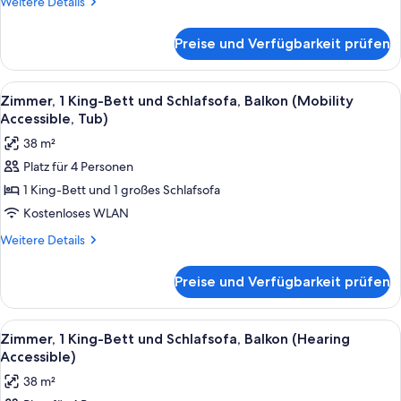
Weitere
Weitere Details
Details
für
Preise und Verfügbarkeit prüfen
Villa,
2 Schlafzimmer,
Balkon
Alle
Ein Hotelzimmer mit einem großen Bett
5
Zimmer, 1 King-Bett und Schlafsofa, Balkon (Mobility
Fotos
Accessible, Tub)
für
38 m²
Zimmer,
Platz für 4 Personen
1 King-
1 King-Bett und 1 großes Schlafsofa
Bett
und
Kostenloses WLAN
Schlafsofa,
Weitere
Weitere Details
Balkon
Details
für
(Mobility
Preise und Verfügbarkeit prüfen
Zimmer,
Accessible,
1 King-
Tub)
Bett
Alle
Ein Hotelzimmer mit einem großen Bett
6
anzeigen
und
Zimmer, 1 King-Bett und Schlafsofa, Balkon (Hearing
Fotos
Schlafsofa,
Accessible)
Balkon
für
38 m²
(Mobility
Zimmer,
Accessible,