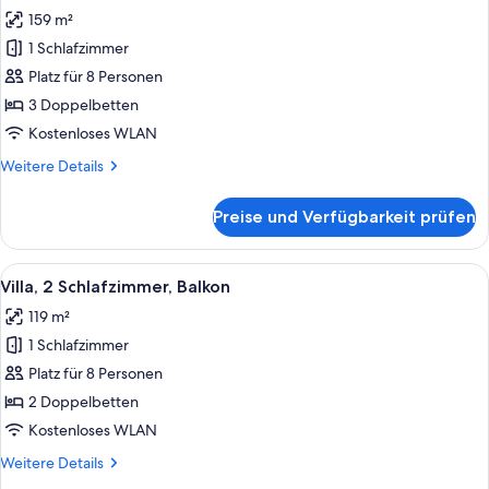
Fotos
Accessible)
159 m²
für
1 Schlafzimmer
Villa,
3 Schlafzimmer,
Platz für 8 Personen
Balkon
3 Doppelbetten
anzeigen
Kostenloses WLAN
Weitere
Weitere Details
Details
für
Preise und Verfügbarkeit prüfen
Villa,
3 Schlafzimmer,
Balkon
Alle
Ein Hotelzimmer mit einer Couch, zwe
8
Villa, 2 Schlafzimmer, Balkon
Fotos
119 m²
für
1 Schlafzimmer
Villa,
2 Schlafzimmer,
Platz für 8 Personen
Balkon
2 Doppelbetten
anzeigen
Kostenloses WLAN
Weitere
Weitere Details
Details