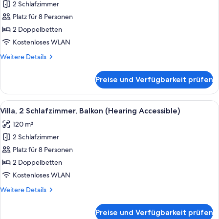
Roll-
2 Schlafzimmer
Villa,
In
2 Schlafzimmer,
Platz für 8 Personen
Shower)
Balkon
2 Doppelbetten
(Mobility
Kostenloses WLAN
Accessible,
Weitere
Weitere Details
Tub)
Details
anzeigen
für
Preise und Verfügbarkeit prüfen
Villa,
2 Schlafzimmer,
Balkon
Alle
Ein Hotelzimmer mit einem großen Bett
11
(Mobility
Villa, 2 Schlafzimmer, Balkon (Hearing Accessible)
Fotos
Accessible,
120 m²
Tub)
für
2 Schlafzimmer
Villa,
2 Schlafzimmer,
Platz für 8 Personen
Balkon
2 Doppelbetten
(Hearing
Kostenloses WLAN
Accessible)
Weitere
Weitere Details
anzeigen
Details
für
Preise und Verfügbarkeit prüfen
Villa,