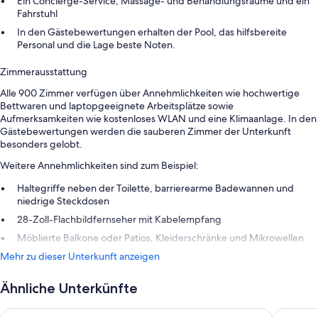
Ein Concierge-Service, Massage- und Behandlungsräume und ein
Fahrstuhl
In den Gästebewertungen erhalten der Pool, das hilfsbereite
Personal und die Lage beste Noten.
Zimmerausstattung
Alle 900 Zimmer verfügen über Annehmlichkeiten wie hochwertige
Bettwaren und laptopgeeignete Arbeitsplätze sowie
Aufmerksamkeiten wie kostenloses WLAN und eine Klimaanlage. In den
Gästebewertungen werden die sauberen Zimmer der Unterkunft
besonders gelobt.
Weitere Annehmlichkeiten sind zum Beispiel:
Haltegriffe neben der Toilette, barrierearme Badewannen und
niedrige Steckdosen
28-Zoll-Flachbildfernseher mit Kabelempfang
Möblierte Balkone oder Patios, Kleiderschränke und Mikrowellen
Mehr zu dieser Unterkunft anzeigen
Ähnliche Unterkünfte
Sheraton Vistana Resort Villas, Lake Buena Vista/Orlando
Sheraton 