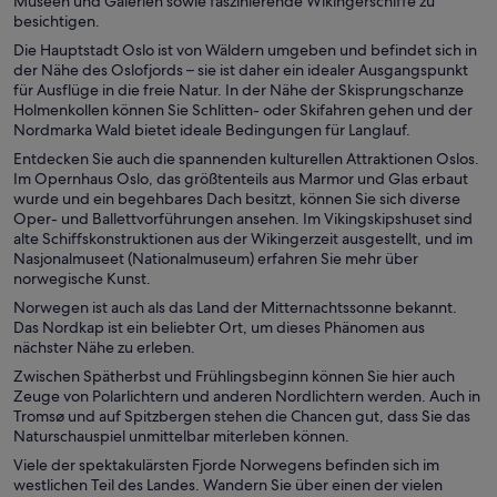
Museen und Galerien sowie faszinierende Wikingerschiffe zu
besichtigen.
Die Hauptstadt Oslo ist von Wäldern umgeben und befindet sich in
der Nähe des Oslofjords – sie ist daher ein idealer Ausgangspunkt
für Ausflüge in die freie Natur. In der Nähe der Skisprungschanze
Holmenkollen können Sie Schlitten- oder Skifahren gehen und der
Nordmarka Wald bietet ideale Bedingungen für Langlauf.
Entdecken Sie auch die spannenden kulturellen Attraktionen Oslos.
Im Opernhaus Oslo, das größtenteils aus Marmor und Glas erbaut
wurde und ein begehbares Dach besitzt, können Sie sich diverse
Oper- und Ballettvorführungen ansehen. Im Vikingskipshuset sind
alte Schiffskonstruktionen aus der Wikingerzeit ausgestellt, und im
Nasjonalmuseet (Nationalmuseum) erfahren Sie mehr über
norwegische Kunst.
Norwegen ist auch als das Land der Mitternachtssonne bekannt.
Das Nordkap ist ein beliebter Ort, um dieses Phänomen aus
nächster Nähe zu erleben.
Zwischen Spätherbst und Frühlingsbeginn können Sie hier auch
Zeuge von Polarlichtern und anderen Nordlichtern werden. Auch in
Tromsø und auf Spitzbergen stehen die Chancen gut, dass Sie das
Naturschauspiel unmittelbar miterleben können.
Viele der spektakulärsten Fjorde Norwegens befinden sich im
westlichen Teil des Landes. Wandern Sie über einen der vielen