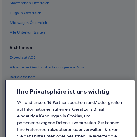
Städtereisen Österreich
Flüge in Österreich
Mietwagen Österreich
Alle Unterkunftsarten
Richtlinien
Expedia.at AGB
Allgemeine Geschäftsbedingungen von Vrbo
Barrierefreiheit
Einreisebestimmungen
Ihre Privatsphäre ist uns wichtig
Datenschutzerklärung
Wir und unsere
16
Partner speichern und/ oder greifen
Cookie-Erklärung
auf Informationen auf einem Gerät zu, z.B. auf
eindeutige Kennungen in Cookies, um
Rechtliche Hinweise/Kontakt
personenbezogene Daten zu verarbeiten. Sie können
Inhaltsrichtlinien und Melden von Inhalten
Ihre Präferenzen akzeptieren oder verwalten. Klicken
Sie dazu bitte unten oder besuchen Sie jederzeit die