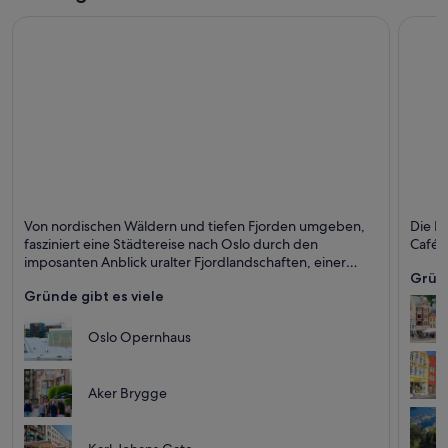
Oslo
Berge
Von nordischen Wäldern und tiefen Fjorden umgeben,
Die D
Shopping, Für Geschäftsreisende und Museen
Shoppi
fasziniert eine Städtereise nach Oslo durch den
Cafés
imposanten Anblick uralter Fjordlandschaften, einer
Gründ
abenteuerlichen Stadtgeschichte, buntgemischten
Gründe gibt es viele
Kulturvielfalt und dem Puls der Zeit in einer
hochmodernen, lebendigen Metropole des Nordens.
Oslo Opernhaus
Aker Brygge