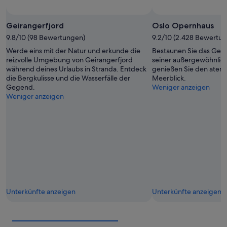
Geirangerfjord
Oslo Opernhaus
9.8/10 (98 Bewertungen)
9.2/10 (2.428 Bewertu
Werde eins mit der Natur und erkunde die
Bestaunen Sie das Geb
reizvolle Umgebung von Geirangerfjord
seiner außergewöhnlich
während deines Urlaubs in Stranda. Entdeck
genießen Sie den ate
die Bergkulisse und die Wasserfälle der
Meerblick.
Gegend.
Weniger anzeigen
Weniger anzeigen
Unterkünfte anzeigen
Unterkünfte anzeigen