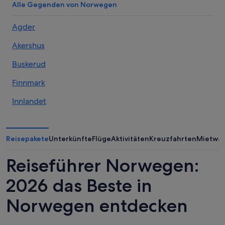
Alle Gegenden von Norwegen
Agder
Akershus
Buskerud
Finnmark
Innlandet
Møre og Romsdal
Nordland (Provinz)
Reisepakete
Unterkünfte
Flüge
Aktivitäten
Kreuzfahrten
Mietwa
Rogaland (Provinz)
Reiseführer Norwegen:
Telemark
2026 das Beste in
Troms
Norwegen entdecken
Trøndelag