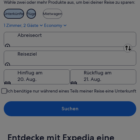
Wähle zwei oder mehr Produkte aus, um bei deiner Reise zu sparen:
Vestfold
Unterkünfte
Flüge
Mietwagen
Vestland
1 Zimmer, 2 Gäste
Economy
Østfold
Abreiseort
Abreiseort
Reiseziel
Reiseziel
Hinflug am
Rückflug am
20. Aug.
21. Aug.
Ich benötige nur während eines Teils meiner Reise eine Unterkunft
Suchen
Entdecke mit Expedia eine