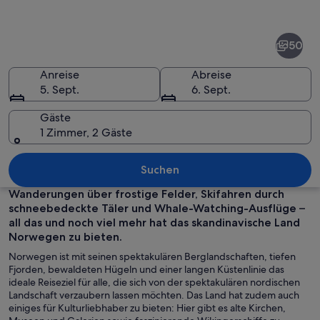
von
Norwegen
50
Anreise
Abreise
5. Sept.
6. Sept.
Gäste
1 Zimmer, 2 Gäste
Ein rotes Holzhaus an einem ruhigen F
Suchen
Wanderungen über frostige Felder, Skifahren durch
schneebedeckte Täler und Whale-Watching-Ausflüge –
all das und noch viel mehr hat das skandinavische Land
Norwegen zu bieten.
Norwegen ist mit seinen spektakulären Berglandschaften, tiefen
Fjorden, bewaldeten Hügeln und einer langen Küstenlinie das
ideale Reiseziel für alle, die sich von der spektakulären nordischen
Landschaft verzaubern lassen möchten. Das Land hat zudem auch
einiges für Kulturliebhaber zu bieten: Hier gibt es alte Kirchen,