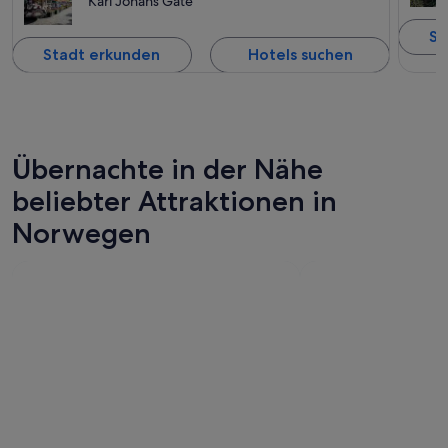
Karl Johans Gate
St
Stadt erkunden
Hotels suchen
Übernachte in der Nähe
beliebter Attraktionen in
Norwegen