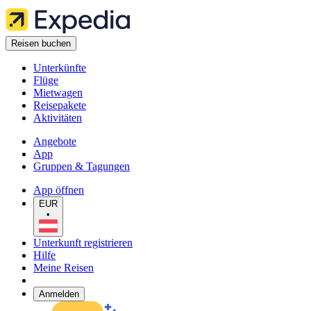
Reisen buchen
Unterkünfte
Flüge
Mietwagen
Reisepakete
Aktivitäten
Angebote
App
Gruppen & Tagungen
App öffnen
EUR
•
Unterkunft registrieren
Hilfe
Meine Reisen
Anmelden