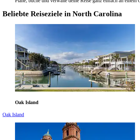
Plane, buche und verwalte deine Reise ganz einfach an einem O
Beliebte Reiseziele in North Carolina
Oak Island
Oak Island