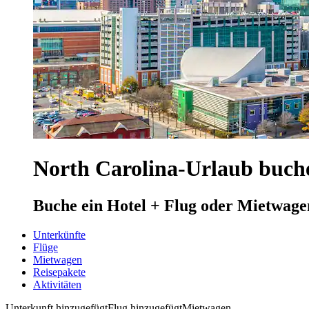
North Carolina-Urlaub buch
Buche ein Hotel + Flug oder Mietwage
Unterkünfte
Flüge
Mietwagen
Reisepakete
Aktivitäten
Unterkunft hinzugefügt
Flug hinzugefügt
Mietwagen