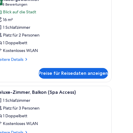
ür
6
9,6 von 10
(8
8 Bewertungen
conomy-
Bewertungen)
Blick auf die Stadt
oppelzimmer
16 m²
nzeigen
1 Schlafzimmer
Platz für 2 Personen
1 Doppelbett
Kostenloses WLAN
itere
itere Details
tails
r
Preise für Reisedaten anzeigen
onomy-
ppelzimmer
großen Bett, einem integrierten Kleiderschrank, einem Nachttisch mit Lam
le
Ein modernes Hotelzimmer mit einem großen B
15
luxe-Zimmer, Balkon (Spa Access)
otos
1 Schlafzimmer
ür
Platz für 3 Personen
eluxe-
immer,
1 Doppelbett
alkon
Kostenloses WLAN
Spa
itere
itere Details