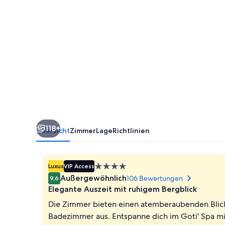
118+
Übersicht
Zimmer
Lage
Richtlinien
4.0-
Luxus
VIP Access
Sterne-
Außergewöhnlich
106 Bewertungen
9,6
Unterkunft
Elegante Auszeit mit ruhigem Bergblick
Die Zimmer bieten einen atemberaubenden Blick
Badezimmer aus. Entspanne dich im Goti' Spa m