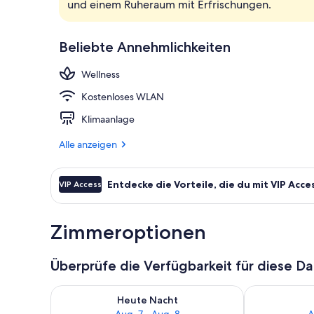
und einem Ruheraum mit Erfrischungen.
Surfen/Boog
Beliebte Annehmlichkeiten
Wellness
Kostenloses WLAN
Klimaanlage
Alle anzeigen
Entdecke die Vorteile, die du mit VIP Acce
VIP Access
Zimmeroptionen
Überprüfe die Verfügbarkeit für diese D
Überprüfe die Verfügbarkeit für heute Nacht, Aug. 7
Überprüfe die
Heute Nacht
Aug. 7 - Aug. 8
A