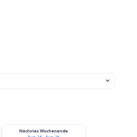
es Wochenende, Aug. 7 - Aug. 9.
Überprüfe die Verfügbarkeit für nächstes Wochenende, Aug. 1
Nächstes Wochenende
Aug. 14 - Aug. 16