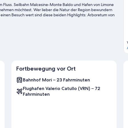
 am Fluss. Seilbahn Malcesine-Monte Baldo und Hafen von Limone
ernehmen möchtest. Wer lieber die Natur der Region bewundern
 einen Besuch wert sind diese beiden Highlights: Arboretum von
ne. Erlebe Wasserspaß pur beim Kajakfahren und beim Tauchen
allschirmspringen oder beim Klettern.
Zum Reiseführer für Nago-
Fortbewegung vor Ort
Bahnhof Mori – 23 Fahrminuten
Flughafen Valerio Catullo (VRN) – 72
Fahrminuten