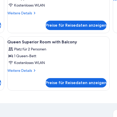
A
De
Kostenloses WLAN
a
fü
Weitere
Weitere Details
De
Details
Zi
für
Ba
n
Preise für Reisedaten anzeigen
Superior-
(S
Doppelzimmer
Ac
httisch, Lampe und einem Tisch mit einem Helm.
Alle
Ein Hotelzimmer mit einem großen Bet
17
Queen Superior Room with Balcony
Fotos
Platz für 2 Personen
für
1 Queen-Bett
Queen
Superior
Kostenloses WLAN
Room
Weitere
Weitere Details
with
Details
für
Balcony
n
Preise für Reisedaten anzeigen
Queen
anzeigen
Superior
Room
with
Balcony