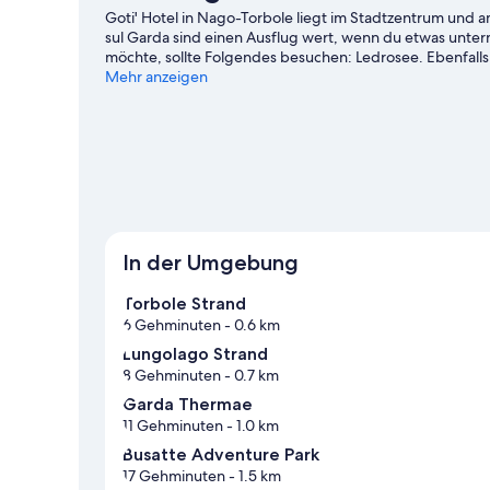
Goti' Hotel in Nago-Torbole liegt im Stadtzentrum und
sul Garda sind einen Ausflug wert, wenn du etwas unt
möchte, sollte Folgendes besuchen: Ledrosee. Ebenfalls
Arco und Genossenschaft der Olivenbauern von Malcesi
Mehr anzeigen
ganz in der Nähe oder genieße einfach die Natur beim F
Torbole
In der Umgebung
Torbole Strand
6 Gehminuten
- 0.6 km
Lungolago Strand
8 Gehminuten
- 0.7 km
Garda Thermae
11 Gehminuten
- 1.0 km
Busatte Adventure Park
17 Gehminuten
- 1.5 km