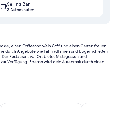
Sailing Bar
3 Autominuten
rrasse, einen Coffeeshop/ein Café und einen Garten freuen.
eise durch Angebote wie Fahrradfahren und Bogenschießen.
 Das Restaurant vor Ort bietet Mittagessen und
zur Verfügung. Ebenso wird dein Aufenthalt durch einen
n kostenpflichtiger Flughafentransfer (Hin- und Rückfahrt)
y und mehrsprachiges Personal
in Fernseher in der Lobby
BIKE HOTEL CARAVEL
Hotel Benaco
ereite Personal der Unterkunft zu schätzen.
 an Kopfkissen und eine Klimaanlage sowie