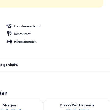
ieboarden
Haustiere erlaubt
Restaurant
Fitnessbereich
ss genießt.
aten
 - Aug. 8.
 Verfügbarkeit für morgen, Aug. 8 - Aug. 9.
Überprüfe die Verfügbarkeit für dies
Morgen
Dieses Wochenende
ug. 8 - Aug. 9
Aug. 7 - Aug. 9