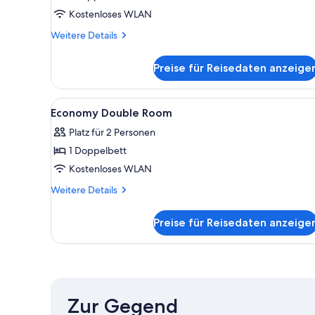
Kostenloses WLAN
Weitere
Weitere Details
Details
für
Preise für Reisedaten anzeige
Doppelzimmer,
Terrasse
Alle
Ein Hotelzimmer mit Bett, Nac
30
Economy Double Room
Fotos
Platz für 2 Personen
für
1 Doppelbett
Economy
Double
Kostenloses WLAN
Room
Weitere
Weitere Details
anzeigen
Details
für
Preise für Reisedaten anzeige
Economy
Double
Room
Zur Gegend