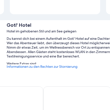
Goti' Hotel
Hotel im gehobenen Stil und am See gelegen
Du kannst dich bei einem Aufenthalt im Goti' Hotel auf eine Dachte
Wer das Abenteuer liebt, den überzeugt dieses Hotel möglicherw
Nimm dir etwas Zeit, um im Wellnessbereich vor Ort zu entspannen.
Abendessen. Allen Gästen steht kostenloses WLAN in den Zimmern 
Textilreinigungsservice und eine Bar bereichert.
Weitere Extras sind:
Informationen zu den Rechten zur Stornierung
Ein Fahrradverleih, Parken ohne Service (kostenpflichtig) und ei
Zugang zum Fitnesscenter in der Nähe, Kaffee/Tee in der Lobb
Rauchverbot in der Unterkunft, ein Safe an der Rezeption und e
 Garda
Isola Verde
Gästebewertungen zufolge wissen Reisende vor allem das hilfsb
Zimmerausstattung
Alle Zimmer bei Goti' Hotel verfügen über Extras wie eine Auswahl