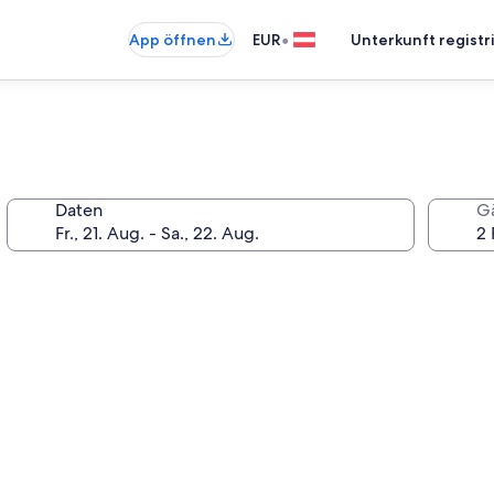
•
App öffnen
EUR
Unterkunft registr
Daten
G