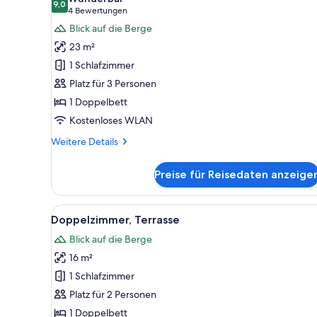
für
9,0
9,0 von 10
(4
4 Bewertungen
Deluxe-
Bewertungen)
Blick auf die Berge
Zimmer,
23 m²
Balkon
1 Schlafzimmer
anzeigen
Platz für 3 Personen
1 Doppelbett
Kostenloses WLAN
Weitere
Weitere Details
Details
für
Preise für Reisedaten anzeige
Deluxe-
Zimmer,
Balkon
Alle
Ein Hotelzimmer mit Bett, Schrei
16
Doppelzimmer, Terrasse
Fotos
Blick auf die Berge
für
16 m²
Doppelzimmer,
Terrasse
1 Schlafzimmer
anzeigen
Platz für 2 Personen
1 Doppelbett