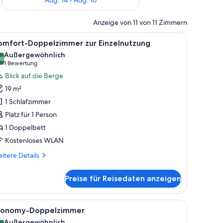
Anzeige von 11 von 11 Zimmern
enster mit Vorhängen.
h und Kleiderschrank.
le
Ein modernes Hotelzimmer mit Bett, Schreibtis
10
omfort-Doppelzimmer zur Einzelnutzung
otos
Außergewöhnlich
ür
,0
10,0 von 10
(1
1 Bewertung
omfort-
Bewertung)
Blick auf die Berge
oppelzimmer
19 m²
ur
1 Schlafzimmer
inzelnutzung
Platz für 1 Person
nzeigen
1 Doppelbett
Kostenloses WLAN
itere
itere Details
tails
r
Preise für Reisedaten anzeigen
mfort-
ppelzimmer
r
achttisch, Lampe und einem Helm auf einem Tisch.
le
Ein modernes Hotelzimmer mit Bett, Nachttis
11
nzelnutzung
conomy-Doppelzimmer
otos
Außergewöhnlich