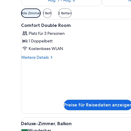
Verfügbare
Alle Zimmer
1 Bett
2 Betten
Filter
Alle
Ein modernes Hotelzimmer mit 
für
10
Comfort Double Room
Fotos
Zimmer
Platz für 3 Personen
für
1 Doppelbett
Comfort
Double
Kostenloses WLAN
Room
Weitere
Weitere Details
anzeigen
Details
für
Comfort
Double
Room
Preise für Reisedaten anzeige
Alle
Ein modernes Hotelzimmer mit 
13
Deluxe-Zimmer, Balkon
Fotos
Wunderbar