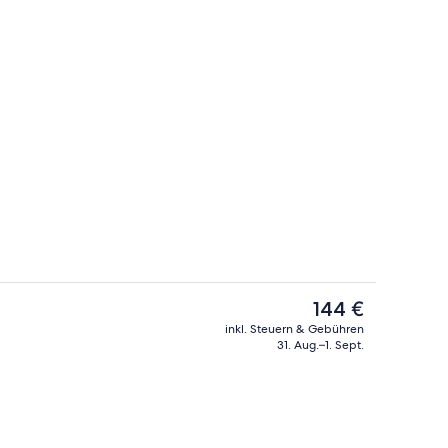
Doppelzimmer, Terrasse | Terrasse/Pat
Der
144 €
aktuelle
inkl. Steuern & Gebühren
Preis
31. Aug.–1. Sept.
Außendetails
beträgt
144 €.