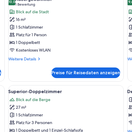
für
10,0
f
9,
10,0 von 10
(1
1 Bewertung
Economy-
E
Bewertung)
Blick auf die Stadt
Doppelzimmer
D
16 m²
zur
a
1 Schlafzimmer
Einzelnutzung
Platz für 1 Person
anzeigen
1 Doppelbett
Kostenloses WLAN
Weitere
We
Weitere Details
We
Details
De
für
fü
n
Preise für Reisedaten anzeigen
Economy-
Ec
Doppelzimmer
Do
zur
btisch, Sessel, kleinem Tisch, Topfpflanze und Blick ins Freie.
Alle
Ein modernes Hotelzimmer mit einem 
Al
15
Einzelnutzung
Superior-Doppelzimmer
De
Fotos
F
Blick auf die Berge
für
f
27 m²
Superior-
D
Doppelzimmer
Z
1 Schlafzimmer
anzeigen
B
Platz für 3 Personen
(
1 Doppelbett und 1 Einzel-Schlafsofa
We
We