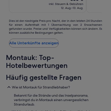
(170)
Preis
(1003)
n
inkl. Steuern & Gebühren
beträgt
l
12. Aug.–13. Aug.
556 €
a
g
e
Dies
Dies ist der niedrigste Preis pro Nacht, der in den letzten 24 Stunden
für einen Aufenthalt mit 1 Übernachtung von 2 Erwachsenen
i
ist
gefunden wurde. Preise und Verfügbarkeiten können sich ändern. Es
s
der
können zusätzliche Bedingungen gelten.
t
niedrigste
k
Preis
Alle Unterkünfte anzeigen
l
pro
e
Nacht,
i
der
Montauk: Top-
n
in
u
den
Hotelbewertungen
n
letzten
d
24 Stunden
g
für
Häufig gestellte Fragen
e
einen
m
Aufenthalt
Wie ist Montauk für Strandliebhaber?
ü
mit
t
1 Übernachtung
Bekannt für die Strände und das Inselpanorama,
l
von
verbringst du in Montauk einen unvergesslichen
i
2 Erwachsenen
Strandurlaub.
c
gefunden
h
wurde.