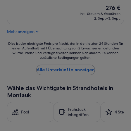
e
von
Der
r
276 €
10,
Preis
d
Wunderbar,
inkl. Steuern & Gebühren
beträgt
e
(253
2. Sept.–3. Sept.
276 €
m
Bewertungen)
S
Mehr anzeigen
t
r
Dies
a
Dies ist der niedrigste Preis pro Nacht, der in den letzten 24 Stunden für
einen Aufenthalt mit 1 Übernachtung von 2 Erwachsenen gefunden
ist
n
wurde. Preise und Verfügbarkeiten können sich ändern. Es können
der
d
zusätzliche Bedingungen gelten.
niedrigste
.
Preis
I
Alle Unterkünfte anzeigen
pro
n
Nacht,
F
der
u
in
ß
Wähle das Wichtigste in Strandhotels in
den
w
Montauk
letzten
e
24 Stunden
i
für
t
Frühstück
einen
Pool
4 Sterne
e
inbegriffen
Aufenthalt
s
mit
i
1 Übernachtung
n