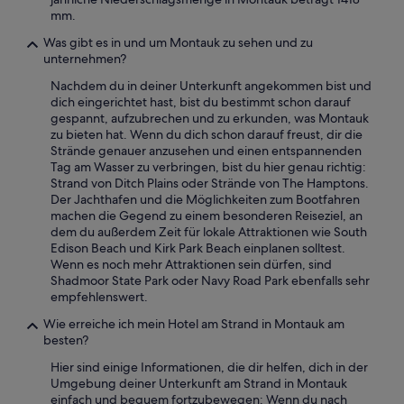
h
mm.
r
Was gibt es in und um Montauk zu sehen und zu
h
unternehmen?
e
l
Nachdem du in deiner Unterkunft angekommen bist und
l
dich eingerichtet hast, bist du bestimmt schon darauf
h
gespannt, aufzubrechen und zu erkunden, was Montauk
ö
zu bieten hat. Wenn du dich schon darauf freust, dir die
r
Strände genauer anzusehen und einen entspannenden
i
Tag am Wasser zu verbringen, bist du hier genau richtig:
g
Strand von Ditch Plains oder Strände von The Hamptons.
.
Der Jachthafen und die Möglichkeiten zum Bootfahren
S
machen die Gegend zu einem besonderen Reiseziel, an
c
dem du außerdem Zeit für lokale Attraktionen wie South
h
Edison Beach und Kirk Park Beach einplanen solltest.
ö
Wenn es noch mehr Attraktionen sein dürfen, sind
n
Shadmoor State Park oder Navy Road Park ebenfalls sehr
e
empfehlenswert.
r
P
Wie erreiche ich mein Hotel am Strand in Montauk am
o
besten?
o
Hier sind einige Informationen, die dir helfen, dich in der
l
Umgebung deiner Unterkunft am Strand in Montauk
i
einfach und bequem fortzubewegen: Wenn du nach