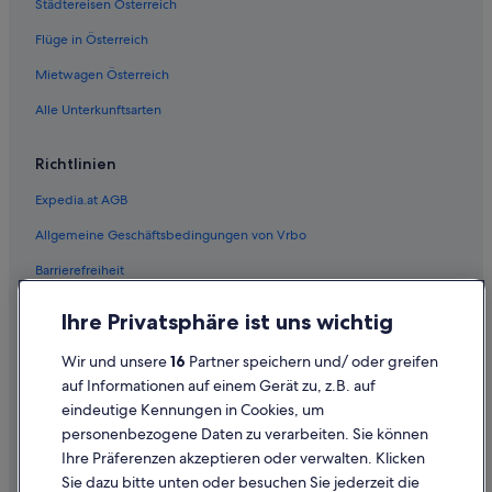
Städtereisen Österreich
Shelter Island Hotels
Flüge in Österreich
Strand in Southampton
Private Ferienhäuser in Water Mill
Mietwagen Österreich
Alle Unterkunftsarten
Richtlinien
Expedia.at AGB
Allgemeine Geschäftsbedingungen von Vrbo
Barrierefreiheit
Einreisebestimmungen
Ihre Privatsphäre ist uns wichtig
Datenschutzerklärung
Wir und unsere
16
Partner speichern und/ oder greifen
Cookie-Erklärung
auf Informationen auf einem Gerät zu, z.B. auf
eindeutige Kennungen in Cookies, um
Rechtliche Hinweise/Kontakt
personenbezogene Daten zu verarbeiten. Sie können
Inhaltsrichtlinien und Melden von Inhalten
Ihre Präferenzen akzeptieren oder verwalten. Klicken
Sie dazu bitte unten oder besuchen Sie jederzeit die