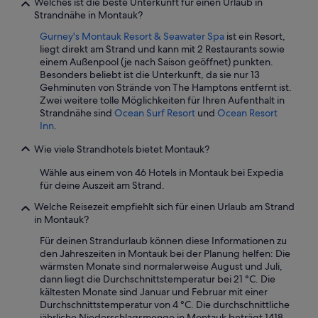
Welches ist die beste Unterkunft für einen Urlaub in
w
Preise
Strandnähe in Montauk?
i
und
e
Verfügbarkeiten
Gurney's Montauk Resort & Seawater Spa
ist ein Resort,
a
können
liegt direkt am Strand und kann mit 2 Restaurants sowie
u
sich
einem Außenpool (je nach Saison geöffnet) punkten.
c
ändern.
Besonders beliebt ist die Unterkunft, da sie nur 13
h
Es
Gehminuten von Strände von The Hamptons entfernt ist.
d
können
Zwei weitere tolle Möglichkeiten für Ihren Aufenthalt in
i
zusätzliche
Strandnähe sind
Ocean Surf Resort
und
Ocean Resort
e
Bedingungen
Inn
.
Z
gelten.
Wie viele Strandhotels bietet Montauk?
i
m
Wähle aus einem von 46 Hotels in Montauk bei Expedia
m
für deine Auszeit am Strand.
e
r
Welche Reisezeit empfiehlt sich für einen Urlaub am Strand
.
in Montauk?
L
e
Für deinen Strandurlaub können diese Informationen zu
i
den Jahreszeiten in Montauk bei der Planung helfen: Die
d
wärmsten Monate sind normalerweise August und Juli,
e
dann liegt die Durchschnittstemperatur bei 21 °C. Die
r
kältesten Monate sind Januar und Februar mit einer
s
Durchschnittstemperatur von 4 °C. Die durchschnittliche
e
jährliche Niederschlagsmenge in Montauk beträgt 1418