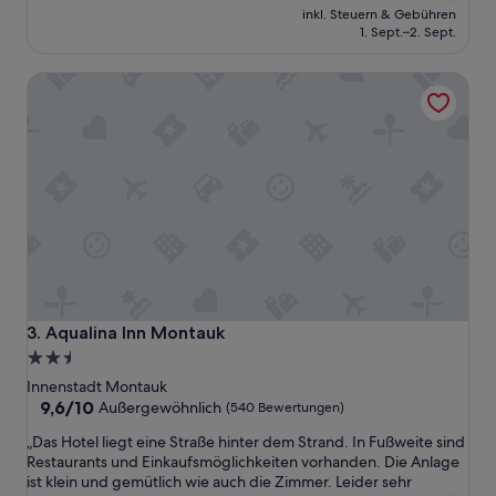
Preis
e
Hervorragend,
inkl. Steuern & Gebühren
beträgt
a
(216
1. Sept.–2. Sept.
220 €
c
Bewertungen)
h
Aqualina Inn Montauk
&
t
o
w
n
!
“
Aqualina Inn Montauk
3. Aqualina Inn Montauk
2.5-
Sterne-
Innenstadt Montauk
Unterkunft
9.6
9,6/10
Außergewöhnlich
(540 Bewertungen)
von
„
„Das Hotel liegt eine Straße hinter dem Strand. In Fußweite sind
10,
D
Restaurants und Einkaufsmöglichkeiten vorhanden. Die Anlage
Außergewöhnlich,
a
ist klein und gemütlich wie auch die Zimmer. Leider sehr
(540