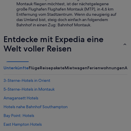
m
Montauk fliegen möchtest, ist der nächstgelegene
I
große Flughafen Flughafen Montauk (MTP), in 4,6 km
n
Entfernung vom Stadtzentrum. Wenn du neugierig auf
n
das Umland bist, steig doch einfach an folgendem
e
Bahnhof in einen Zug: Bahnhof Montauk.
n
h
Entdecke mit Expedia eine
o
f
Welt voller Reisen
.
F
r
e
Unterkünfte
Flüge
Reisepakete
Mietwagen
Ferienwohnungen
An
u
n
d
3-Sterne-Hotels in Orient
l
5-Sterne-Hotels in Montauk
i
c
Amagansett Hotels
h
e
Hotels nahe Bahnhof Southampton
r
Bay Point: Hotels
C
h
East Hampton Hotels
e