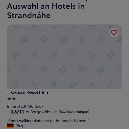
Auswahl an Hotels in
Strandnähe
Ocean Resort Inn
Ocean Resort Inn
1. Ocean Resort Inn
2.0-
Sterne-
Innenstadt Montauk
Unterkunft
9.6
9,6/10
Außergewöhnlich
(533 Bewertungen)
von
„
„Short walking distance to the beach & town!“
10,
S
Jörg
Außergewöhnlich,