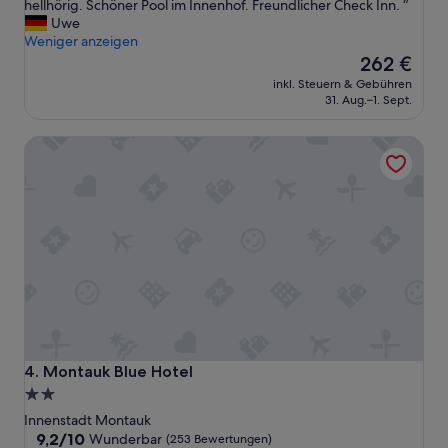
s
hellhörig. Schöner Pool im Innenhof. Freundlicher Check Inn. “
Bewertungen)
H
Uwe
o
Weniger anzeigen
t
Der
262 €
e
Preis
inkl. Steuern & Gebühren
l
beträgt
31. Aug.–1. Sept.
l
262 €
i
Montauk Blue Hotel
e
g
t
e
i
n
e
S
t
r
a
ß
e
Montauk Blue Hotel
4. Montauk Blue Hotel
h
2.0-
i
Sterne-
n
Innenstadt Montauk
t
Unterkunft
9.2
9,2/10
Wunderbar
(253 Bewertungen)