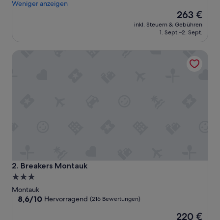
h
Weniger anzeigen
(533
o
Der
263 €
Bewertungen)
r
Preis
inkl. Steuern & Gebühren
t
beträgt
1. Sept.–2. Sept.
w
263 €
a
Breakers Montauk
l
k
i
n
g
d
i
s
t
a
n
c
e
Breakers Montauk
2. Breakers Montauk
t
3.0-
o
Sterne-
t
Montauk
h
Unterkunft
8.6
8,6/10
Hervorragend
(216 Bewertungen)
e
von
Der
b
220 €
10,