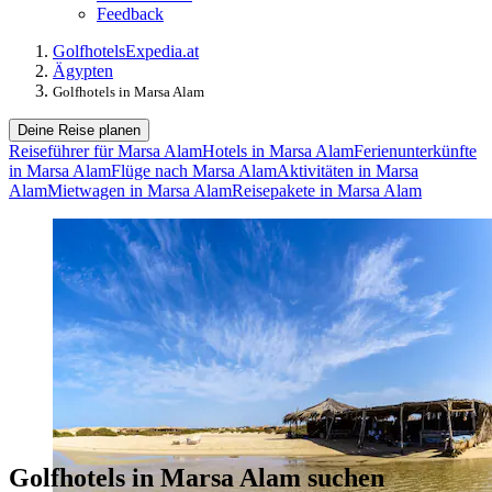
Feedback
Golfhotels
Expedia.at
Ägypten
Golfhotels in Marsa Alam
Deine Reise planen
Reiseführer für Marsa Alam
Hotels in Marsa Alam
Ferienunterkünfte
in Marsa Alam
Flüge nach Marsa Alam
Aktivitäten in Marsa
Alam
Mietwagen in Marsa Alam
Reisepakete in Marsa Alam
Golfhotels in Marsa Alam suchen