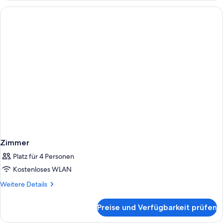
Bett,
barrierefrei,
Badewanne
Zimmer
Platz für 4 Personen
Kostenloses WLAN
Weitere
Weitere Details
Details
für
Preise und Verfügbarkeit prüfen
Zimmer