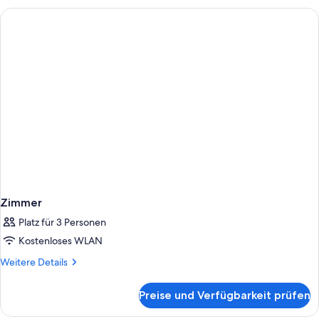
Zimmer
Platz für 3 Personen
Kostenloses WLAN
Weitere
Weitere Details
Details
für
Preise und Verfügbarkeit prüfen
Zimmer