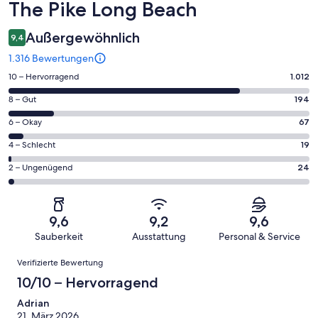
The Pike Long Beach
Außergewöhnlich
9,4
1.316 Bewertungen
1012
10 – Hervorragend
1.012
von
194
8 – Gut
194
insgesamt
von
1316
67
6 – Okay
67
insgesamt
Gästebewertungen
von
1316
19
4 – Schlecht
19
haben
insgesamt
Gästebewertungen
von
eine
1316
24
2 – Ungenügend
24
haben
insgesamt
Bewertung
Gästebewertungen
von
eine
1316
von
haben
insgesamt
Bewertung
Gästebewertungen
10
eine
1316
von
haben
9,6
9,2
9,6
-
Bewertung
Gästebewertungen
8
eine
Sauberkeit
Ausstattung
Personal & Service
Hervorragend
von
haben
-
Bewertung
Bewertungen
6
eine
Gut
Verifizierte Bewertung
von
-
Bewertung
4
10/10 – Hervorragend
Okay
von
-
2
Adrian
Schlecht
21. März 2026
-