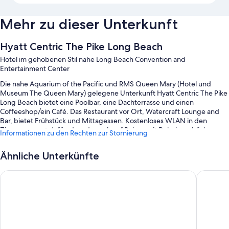
Mehr zu dieser Unterkunft
Hyatt Centric The Pike Long Beach
Hotel im gehobenen Stil nahe Long Beach Convention and
Entertainment Center
Die nahe Aquarium of the Pacific und RMS Queen Mary (Hotel und
Museum The Queen Mary) gelegene Unterkunft Hyatt Centric The Pike
Long Beach bietet eine Poolbar, eine Dachterrasse und einen
Coffeeshop/ein Café. Das Restaurant vor Ort, Watercraft Lounge and
Bar, bietet Frühstück und Mittagessen. Kostenloses WLAN in den
Zimmern sorgt dafür, dass du auch auf Reisen mit Daheimgebliebenen
Informationen zu den Rechten zur Stornierung
in Kontakt bleiben kannst. Außerdem können sich Gäste auf einen
Textilreinigungsservice und eine Bar freuen.
Ähnliche Unterkünfte
Weitere Extras in diesem Hotel sind:
Hyatt Regency Long Beach
Hilton L
1 Außenpool mit Cabañas und Sonnenliegen
Ein großes Frühstück (gegen Aufpreis), Parken ohne Service
(kostenpflichtig) und eine Ladestation für Elektroautos
Express-Check-out, Tagungsräume und ein Bankettsaal
Gepäckaufbewahrung, ein Hochzeitsservice und Rauchverbot in