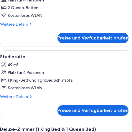
Platz für 4 Personen
Zimmer,
2 Queen-
2 Queen-Betten
Betten
Kostenloses WLAN
anzeigen
Weitere
Weitere Details
Details
für
Preise und Verfügbarkeit prüfen
Zimmer,
2 Queen-
Betten
Alle
Ein Hotelzimmer mit einem Bett, ein
3
Studiosuite
Fotos
49 m²
für
Platz für 4 Personen
Studiosuite
anzeigen
1 King-Bett und 1 großes Schlafsofa
Kostenloses WLAN
Weitere
Weitere Details
Details
für
Preise und Verfügbarkeit prüfen
Studiosuite
Alle
Eine Hand hält einen gelben Föhn vor
3
Deluxe-Zimmer (1 King Bed & 1 Queen Bed)