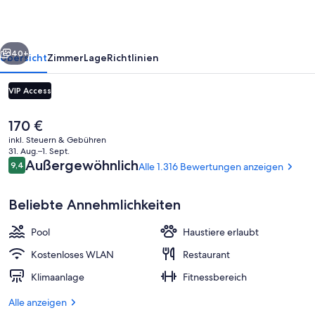
Long
Beach
rück
Weiter
40+
Übersicht
Zimmer
Lage
Richtlinien
VIP Access
Der
170 €
aktuelle
inkl. Steuern & Gebühren
Preis
31. Aug.–1. Sept.
beträgt
Bewertungen
Außergewöhnlich
9,4
Alle 1.316 Bewertungen anzeigen
9,4 von 10.
170 €.
Beliebte Annehmlichkeiten
Verschiedenes
Pool
Haustiere erlaubt
Kostenloses WLAN
Restaurant
Klimaanlage
Fitnessbereich
Alle anzeigen