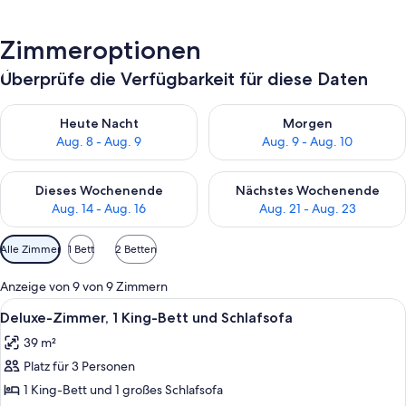
Zimmeroptionen
Überprüfe die Verfügbarkeit für diese Daten
Überprüfe die Verfügbarkeit für heute Nacht, Aug. 8 - Aug. 9.
Überprüfe die Verfügbarkeit f
Heute Nacht
Morgen
Aug. 8 - Aug. 9
Aug. 9 - Aug. 10
Überprüfe die Verfügbarkeit für dieses Wochenende, Aug. 14 -
Überprüfe die Verfügbarkeit f
Dieses Wochenende
Nächstes Wochenende
Aug. 14 - Aug. 16
Aug. 21 - Aug. 23
Verfügbare
Alle Zimmer
1 Bett
2 Betten
Filter
für
Anzeige von 9 von 9 Zimmern
Zimmer
Alle
Ein Hotelzimmer mit Bett, Schreibtisch
4
Deluxe-Zimmer, 1 King-Bett und Schlafsofa
Fotos
39 m²
für
Platz für 3 Personen
Deluxe-
Zimmer,
1 King-Bett und 1 großes Schlafsofa