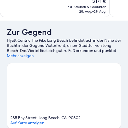
Der
214 €
350
1.017
Preis
Bewertungen
Bewertun
inkl. Steuern & Gebühren
beträgt
28. Aug.–29. Aug.
214 €
Zur Gegend
Hyatt Centric The Pike Long Beach befindet sich in der Nähe der
Bucht in der Gegend Waterfront, einem Stadtteil von Long
Beach. Das Viertel lässt sich gut zu Fuß erkunden und punktet
außerdem mit tollen Einkaufsmöglichkeiten. Kreuzfahrtterminal
Mehr anzeigen
Long Beach und Long Beach Waterfront sind einen Ausflug
wert, wenn du etwas Aufregendes erleben möchtest. Wenn
aber eher beliebte Attraktionen auf deiner Wunschliste stehen,
kommst du hier auf deine Kosten: Aquarium of the Pacific und
Disneyland® Resort. Du möchtest deinen Aufenthalt in der
Stadt mit dem Besuch eines spannenden Events oder einer
Sportveranstaltung aufpeppen? Dann schau doch einmal hier
vorbei: Long Beach Convention and Entertainment Center. Die
Region bietet viele Aktivitäten, zum Beispiel Walbeobachtung.
Zum Reiseführer für Long Beach
285 Bay Street, Long Beach, CA, 90802
Auf Karte anzeigen