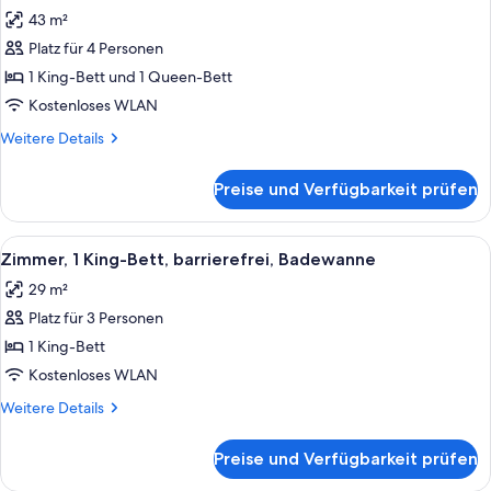
Fotos
43 m²
für
Platz für 4 Personen
Deluxe-
Zimmer
1 King-Bett und 1 Queen-Bett
(1
Kostenloses WLAN
King
Weitere
Weitere Details
Bed
Details
&
für
Preise und Verfügbarkeit prüfen
Deluxe-
1
Zimmer
Queen
(1
Alle
Eine Hand hält einen gelben Föhn vor
Bed)
2
King
Zimmer, 1 King-Bett, barrierefrei, Badewanne
Fotos
Bed
anzeigen
29 m²
&
für
1
Platz für 3 Personen
Zimmer,
Queen
1 King-
1 King-Bett
Bed)
Bett,
Kostenloses WLAN
barrierefrei,
Weitere
Weitere Details
Badewanne
Details
anzeigen
für
Preise und Verfügbarkeit prüfen
Zimmer,
1 King-