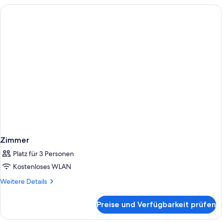
Zimmer
Platz für 3 Personen
Kostenloses WLAN
Weitere
Weitere Details
Details
für
Preise und Verfügbarkeit prüfen
Zimmer