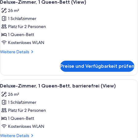
6
Betten,
Deluxe-Zimmer, 1 Queen-Bett (View)
Fotos
barrierefrei
26 m²
für
1 Schlafzimmer
Deluxe-
Zimmer,
Platz für 2 Personen
1
1 Queen-Bett
Queen-
Kostenloses WLAN
Bett
Weitere
Weitere Details
(View)
Details
anzeigen
für
Preise und Verfügbarkeit prüfen
Deluxe-
Zimmer,
1
Alle
Ein Hotelzimmer mit Bett, einem Fenst
6
Queen-
Deluxe-Zimmer, 1 Queen-Bett, barrierefrei (View)
Fotos
Bett
26 m²
(View)
für
1 Schlafzimmer
Deluxe-
Zimmer,
Platz für 2 Personen
1
1 Queen-Bett
Queen-
Kostenloses WLAN
Bett,
Weitere
Weitere Details