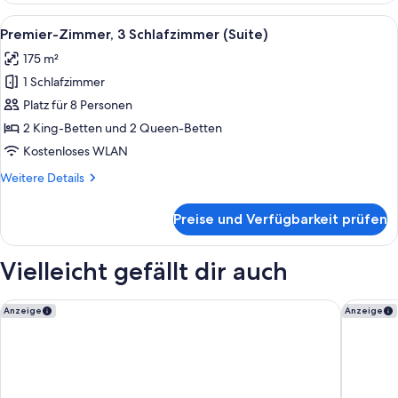
4 Schlafzimmer,
Alle
Ein Schlafzimmer mit einem großen Bett
7
Eckzimmer
Premier-Zimmer, 3 Schlafzimmer (Suite)
Fotos
(Suite)
175 m²
für
1 Schlafzimmer
Premier-
Zimmer,
Platz für 8 Personen
3 Schlafzimmer
2 King-Betten und 2 Queen-Betten
(Suite)
Kostenloses WLAN
anzeigen
Weitere
Weitere Details
Details
für
Preise und Verfügbarkeit prüfen
Premier-
Zimmer,
3 Schlafzimmer
Vielleicht gefällt dir auch
(Suite)
The Hollywood Grande, Autograph Collection
W Holly
Anzeige
Anzeige