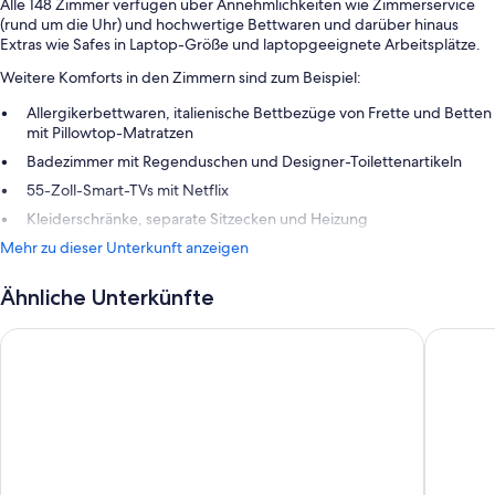
Alle 148 Zimmer verfügen über Annehmlichkeiten wie Zimmerservice
(rund um die Uhr) und hochwertige Bettwaren und darüber hinaus
Extras wie Safes in Laptop-Größe und laptopgeeignete Arbeitsplätze.
Weitere Komforts in den Zimmern sind zum Beispiel:
Allergikerbettwaren, italienische Bettbezüge von Frette und Betten
mit Pillowtop-Matratzen
Badezimmer mit Regenduschen und Designer-Toilettenartikeln
55-Zoll-Smart-TVs mit Netflix
Kleiderschränke, separate Sitzecken und Heizung
Mehr zu dieser Unterkunft anzeigen
Ähnliche Unterkünfte
The Hoxton, Downtown LA
Hotel Pe