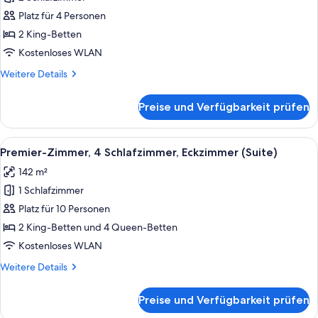
Suite,
2 Schlafzimmer,
Platz für 4 Personen
Eckzimmer
2 King-Betten
anzeigen
Kostenloses WLAN
Weitere
Weitere Details
Details
für
Preise und Verfügbarkeit prüfen
Suite,
2 Schlafzimmer,
Eckzimmer
Alle
Ein modernes Wohnzimmer mit einer Co
7
Premier-Zimmer, 4 Schlafzimmer, Eckzimmer (Suite)
Fotos
142 m²
für
1 Schlafzimmer
Premier-
Zimmer,
Platz für 10 Personen
4 Schlafzimmer,
2 King-Betten und 4 Queen-Betten
Eckzimmer
Kostenloses WLAN
(Suite)
Weitere
Weitere Details
anzeigen
Details
für
Preise und Verfügbarkeit prüfen
Premier-
Zimmer,