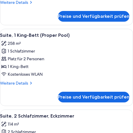
Weitere
Weitere Details
anzeigen
Details
für
Preise und Verfügbarkeit prüfen
Premier-
Zimmer,
1 King-
Alle
Eine Lobby mit Schachbrettmuster-Bo
9
Bett
Suite, 1 King-Bett (Proper Pool)
Fotos
(View)
258 m²
für
1 Schlafzimmer
Suite,
1 King-
Platz für 2 Personen
Bett
1 King-Bett
(Proper
Kostenloses WLAN
Pool)
Weitere
Weitere Details
anzeigen
Details
für
Preise und Verfügbarkeit prüfen
Suite,
1 King-
Bett
Alle
Ein gemütliches Zimmer mit Holzboden
8
(Proper
Suite, 2 Schlafzimmer, Eckzimmer
Fotos
Pool)
114 m²
für
2 Schlafzimmer