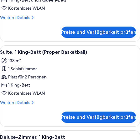
1 King-Bett und 1 Queen-Bett
anzeigen
Kostenloses WLAN
Weitere
Weitere Details
Details
für
Preise und Verfügbarkeit prüfen
Suite,
2 Schlafzimmer
(Pool)
Alle
Ein Zimmer mit einem gemusterten Ses
9
Suite, 1 King-Bett (Proper Basketball)
Fotos
133 m²
für
1 Schlafzimmer
Suite,
1 King-
Platz für 2 Personen
Bett
1 King-Bett
(Proper
Kostenloses WLAN
Basketball)
Weitere
Weitere Details
anzeigen
Details
für
Preise und Verfügbarkeit prüfen
Suite,
1 King-
Bett
Alle
Ein ordentlich bezogenes Bett mit ei
4
(Proper
Deluxe-Zimmer, 1 King-Bett