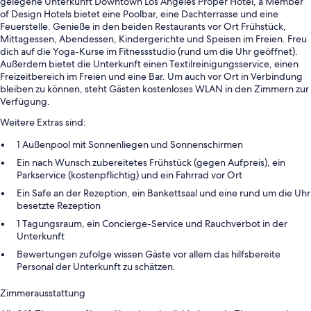
gelegene Unterkunft Downtown Los Angeles Proper Hotel, a Member
of Design Hotels bietet eine Poolbar, eine Dachterrasse und eine
Feuerstelle. Genieße in den beiden Restaurants vor Ort Frühstück,
Mittagessen, Abendessen, Kindergerichte und Speisen im Freien. Freu
dich auf die Yoga-Kurse im Fitnessstudio (rund um die Uhr geöffnet).
Außerdem bietet die Unterkunft einen Textilreinigungsservice, einen
Freizeitbereich im Freien und eine Bar. Um auch vor Ort in Verbindung
bleiben zu können, steht Gästen kostenloses WLAN in den Zimmern zur
Verfügung.
Weitere Extras sind:
1 Außenpool mit Sonnenliegen und Sonnenschirmen
Ein nach Wunsch zubereitetes Frühstück (gegen Aufpreis), ein
Parkservice (kostenpflichtig) und ein Fahrrad vor Ort
Ein Safe an der Rezeption, ein Bankettsaal und eine rund um die Uhr
besetzte Rezeption
1 Tagungsraum, ein Concierge-Service und Rauchverbot in der
Unterkunft
Bewertungen zufolge wissen Gäste vor allem das hilfsbereite
Personal der Unterkunft zu schätzen.
Zimmerausstattung