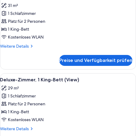
Fotos
Basketball)
31 m²
für
1 Schlafzimmer
Deluxe-
Zimmer,
Platz für 2 Personen
1 King-
1 King-Bett
Bett
Kostenloses WLAN
anzeigen
Weitere
Weitere Details
Details
für
Preise und Verfügbarkeit prüfen
Deluxe-
Zimmer,
1 King-
Alle
Ein ordentlich bezogenes Bett mit ei
4
Bett
Deluxe-Zimmer, 1 King-Bett (View)
Fotos
29 m²
für
1 Schlafzimmer
Deluxe-
Zimmer,
Platz für 2 Personen
1 King-
1 King-Bett
Bett
Kostenloses WLAN
(View)
Weitere
Weitere Details
anzeigen
Details