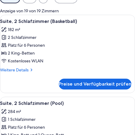
Filter
für
Anzeige von 19 von 19 Zimmern
Zimmer
Alle
Eine moderne Küche mit karierter Spr
10
Suite, 2 Schlafzimmer (Basketball)
Fotos
182 m²
für
2 Schlafzimmer
Suite,
2 Schlafzimmer
Platz für 6 Personen
(Basketball)
2 King-Betten
anzeigen
Kostenloses WLAN
Weitere
Weitere Details
Details
für
Preise und Verfügbarkeit prüfen
Suite,
2 Schlafzimmer
(Basketball)
Alle
Ein Bett mit gemustertem Kopfteil un
9
Suite, 2 Schlafzimmer (Pool)
Fotos
284 m²
für
1 Schlafzimmer
Suite,
2 Schlafzimmer
Platz für 6 Personen
(Pool)