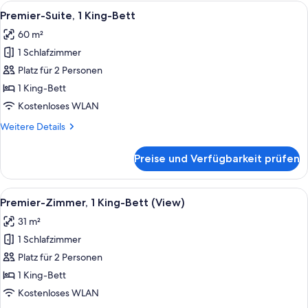
1 King-
Alle
Italienische Bettbezüge von Frette, 
8
Bett,
Premier-Suite, 1 King-Bett
Fotos
Eckzimmer
60 m²
für
1 Schlafzimmer
Premier-
Suite,
Platz für 2 Personen
1 King-
1 King-Bett
Bett
Kostenloses WLAN
anzeigen
Weitere
Weitere Details
Details
für
Preise und Verfügbarkeit prüfen
Premier-
Suite,
1 King-
Alle
Ein Schlafzimmer mit einem großen Bett
5
Bett
Premier-Zimmer, 1 King-Bett (View)
Fotos
31 m²
für
1 Schlafzimmer
Premier-
Zimmer,
Platz für 2 Personen
1 King-
1 King-Bett
Bett
Kostenloses WLAN
(View)