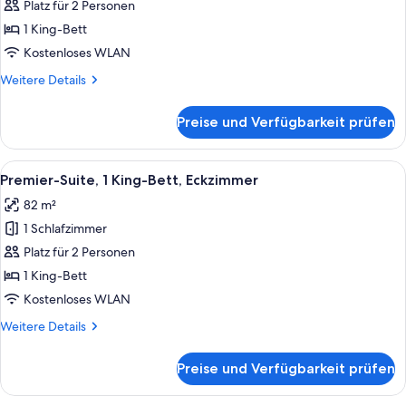
Zimmer,
Platz für 2 Personen
1 King-
1 King-Bett
Bett
Kostenloses WLAN
anzeigen
Weitere
Weitere Details
Details
für
Preise und Verfügbarkeit prüfen
Premier-
Zimmer,
1 King-
Alle
Ein modernes Wohnzimmer mit einer Co
14
Bett
Premier-Suite, 1 King-Bett, Eckzimmer
Fotos
82 m²
für
1 Schlafzimmer
Premier-
Suite,
Platz für 2 Personen
1 King-
1 King-Bett
Bett,
Kostenloses WLAN
Eckzimmer
Weitere
Weitere Details
anzeigen
Details
für
Preise und Verfügbarkeit prüfen
Premier-
Suite,