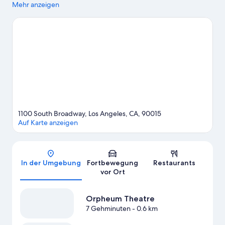
Sehenswürdigkeiten, während Besucher, die shoppen gehen
Mehr anzeigen
möchten, einen Ausflug hierhin machen sollten: Grand Central
Market und Rodeo Drive. Lust auf ein spannendes Event? Dann
schau doch mal in den Veranstaltungskalender dieser beiden
Locations: Los Angeles Convention Center und Dodger Stadium.
Zum Reiseführer für Los Angeles
1100 South Broadway, Los Angeles, CA, 90015
Auf Karte anzeigen
Karte
In der Umgebung
Fortbewegung
Restaurants
vor Ort
Orpheum Theatre
7 Gehminuten
- 0.6 km