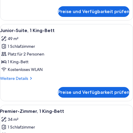
barrierefrei
Details
(View)
für
Preise und Verfügbarkeit prüfen
Deluxe-
anzeigen
Zimmer,
1
Alle
Ein Schlafzimmer mit einem großen Bet
5
Queen-
Junior-Suite, 1 King-Bett
Fotos
Bett,
49 m²
barrierefrei
für
(View)
1 Schlafzimmer
Junior-
Suite,
Platz für 2 Personen
1 King-
1 King-Bett
Bett
Kostenloses WLAN
anzeigen
Weitere
Weitere Details
Details
für
Preise und Verfügbarkeit prüfen
Junior-
Suite,
1 King-
Alle
Ein Schlafzimmer mit einem Holznachtt
5
Bett
Premier-Zimmer, 1 King-Bett
Fotos
34 m²
für
1 Schlafzimmer
Premier-