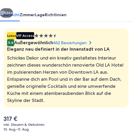
a
rück
Weiter
Member
126+
Übersicht
Zimmer
Lage
Richtlinien
of
Design
4.5-
Luxus
VIP Access
Hotels
Sterne-
Außergewöhnlich
462 Bewertungen
9,4
Unterkunft
Eleganz neu definiert in der Innenstadt von LA
Schickes Dekor und ein kreativ gestaltetes Interieur
zeichnen dieses wunderschön renovierte Old LA Hotel
im pulsierenden Herzen von Downtown LA aus.
Eingangsbereich
Entspanne dich am Pool und in der Bar auf dem Dach,
genieße originelle Cocktails und eine umwerfende
Küche mit einem atemberaubenden Blick auf die
Skyline der Stadt.
Der
317 €
aktuelle
inkl. Steuern & Gebühren
Preis
10. Aug.–11. Aug.