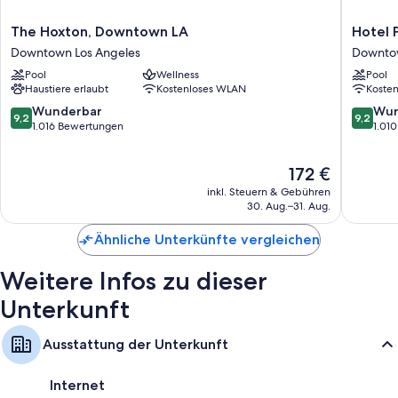
The
Hotel
The Hoxton, Downtown LA
Hotel 
Hoxton,
Per
Downtown Los Angeles
Downtow
Downtown
La,
Pool
Wellness
Pool
LA
Autogra
Haustiere erlaubt
Kostenloses WLAN
Koste
Downtown
Collecti
Los
Downto
9.2
9.2
Wunderbar
Wun
9,2
9,2
Angeles
Los
von
von
1.016 Bewertungen
1.01
Angeles
10,
10,
Wunderbar,
Wunder
Der
172 €
1.016
1.010
Preis
Bewertungen
Bewert
inkl. Steuern & Gebühren
beträgt
30. Aug.–31. Aug.
172 €
Ähnliche Unterkünfte vergleichen
Weitere Infos zu dieser
Unterkunft
Ausstattung der Unterkunft
Internet