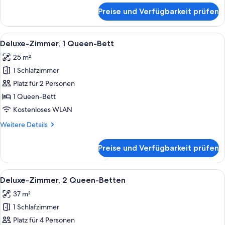
für
Preise und Verfügbarkeit prüfen
Deluxe-
Zimmer,
1 King-
Alle
Ein ordentlich bezogenes Bett mit Hol
6
Bett
Deluxe-Zimmer, 1 Queen-Bett
Fotos
(View)
25 m²
für
1 Schlafzimmer
Deluxe-
Zimmer,
Platz für 2 Personen
1
1 Queen-Bett
Queen-
Kostenloses WLAN
Bett
Weitere
Weitere Details
anzeigen
Details
für
Preise und Verfügbarkeit prüfen
Deluxe-
Zimmer,
1
Alle
Ein Hotelzimmer mit zwei Betten und Bl
6
Queen-
Deluxe-Zimmer, 2 Queen-Betten
Fotos
Bett
37 m²
für
1 Schlafzimmer
Deluxe-
Zimmer,
Platz für 4 Personen