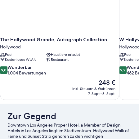
The Hollywood Grande, Autograph Collection
W Holl
Hollywood
Hollywoo
Pool
Haustiere erlaubt
Pool
Kostenloses WLAN
Restaurant
Kostenl
9.0
9.2
Wunderbar
Wund
9,0
9,2
von
von
1.004 Bewertungen
462 B
10,
10,
Der
248 €
Wunderbar,
Wunderba
Preis
inkl. Steuern & Gebühren
1.004
462
beträgt
7. Sept.–8. Sept.
Bewertungen
Bewertun
248 €
Zur Gegend
Downtown Los Angeles Proper Hotel, a Member of Design
Hotels in Los Angeles liegt im Stadtzentrum. Hollywood Walk of
Fame und Sunset Strip gehören zu den wichtigen