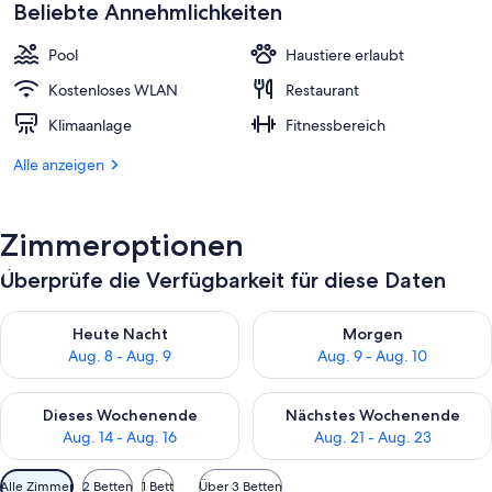
beträgt
Beliebte Annehmlichkeiten
317 €.
Pool
Haustiere erlaubt
Kostenloses WLAN
Restaurant
Klimaanlage
Fitnessbereich
Alle anzeigen
Zimmeroptionen
Überprüfe die Verfügbarkeit für diese Daten
Überprüfe die Verfügbarkeit für heute Nacht, Aug. 8 - Aug. 9.
Überprüfe die Verfügbarkeit f
Heute Nacht
Morgen
Aug. 8 - Aug. 9
Aug. 9 - Aug. 10
Überprüfe die Verfügbarkeit für dieses Wochenende, Aug. 14 -
Überprüfe die Verfügbarkeit f
Dieses Wochenende
Nächstes Wochenende
Aug. 14 - Aug. 16
Aug. 21 - Aug. 23
Verfügbare
Alle Zimmer
2 Betten
1 Bett
Über 3 Betten