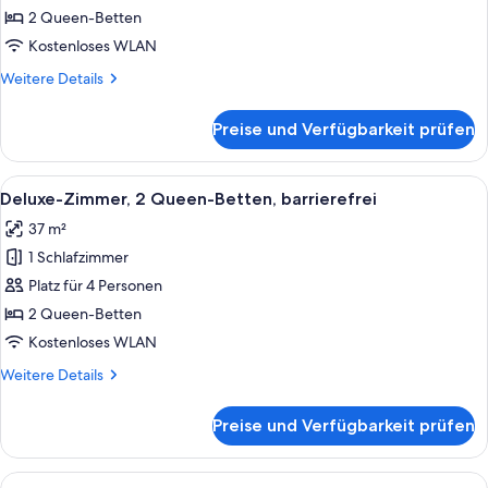
2 Queen-
2 Queen-Betten
Betten
Kostenloses WLAN
anzeigen
Weitere
Weitere Details
Details
für
Preise und Verfügbarkeit prüfen
Deluxe-
Zimmer,
2 Queen-
Alle
Ein Hotelzimmer mit zwei Betten und Bl
6
Betten
Deluxe-Zimmer, 2 Queen-Betten, barrierefrei
Fotos
37 m²
für
1 Schlafzimmer
Deluxe-
Zimmer,
Platz für 4 Personen
2 Queen-
2 Queen-Betten
Betten,
Kostenloses WLAN
barrierefrei
Weitere
Weitere Details
anzeigen
Details
für
Preise und Verfügbarkeit prüfen
Deluxe-
Zimmer,
2 Queen-
Alle
Ein ordentlich bezogenes Bett mit ein