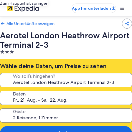
Zum Hauptinhalt springen
App herunterladen
Alle Unterkünfte anzeigen
Aerotel London Heathrow Airport
Terminal 2-3
3.0-
Sterne-
Unterkunft
Wähle deine Daten, um Preise zu sehen
Wo soll’s hingehen?
Daten
Gäste