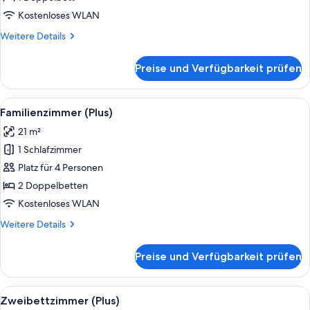
Kostenloses WLAN
Weitere
Weitere Details
Details
für
Preise und Verfügbarkeit prüfen
Doppelzimmer
(Plus)
Alle
Ein Hotelzimmer mit zwei Betten, eine
5
Familienzimmer (Plus)
Fotos
21 m²
für
1 Schlafzimmer
Familienzimmer
(Plus)
Platz für 4 Personen
anzeigen
2 Doppelbetten
Kostenloses WLAN
Weitere
Weitere Details
Details
für
Preise und Verfügbarkeit prüfen
Familienzimmer
(Plus)
Alle
Ein Hotelzimmer mit zwei Betten, ein
2
Zweibettzimmer (Plus)
Fotos