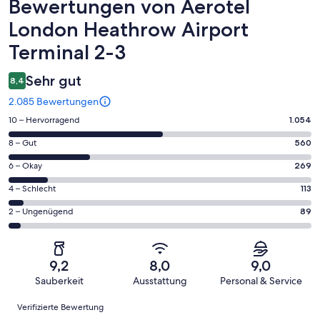
Bewertungen
Bewertungen von Aerotel
London Heathrow Airport
Terminal 2-3
Sehr gut
8,4
2.085 Bewertungen
1054
10 – Hervorragend
1.054
von
560
8 – Gut
560
insgesamt
von
2085
269
6 – Okay
269
insgesamt
Gästebewertungen
von
2085
113
4 – Schlecht
113
haben
insgesamt
Gästebewertungen
von
eine
2085
89
2 – Ungenügend
89
haben
insgesamt
Bewertung
Gästebewertungen
von
eine
2085
von
haben
insgesamt
Bewertung
Gästebewertungen
10
eine
2085
von
haben
9,2
8,0
9,0
-
Bewertung
Gästebewertungen
8
eine
Sauberkeit
Ausstattung
Personal & Service
Hervorragend
von
haben
-
Bewertung
Bewertungen
6
eine
Gut
Verifizierte Bewertung
von
-
Bewertung