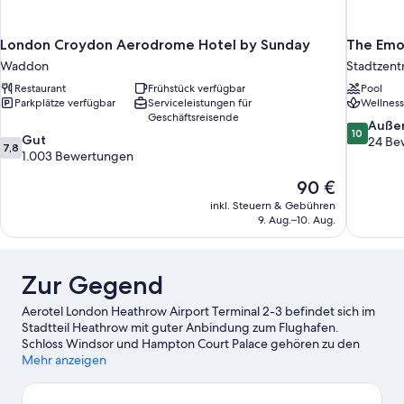
London Croydon Aerodrome Hotel by Sunday
The Emo
Waddon
Stadtzen
Restaurant
Frühstück verfügbar
Pool
Parkplätze verfügbar
Serviceleistungen für
Wellness
Geschäftsreisende
10.0
Auße
10
7.8
Gut
von
24 Be
7,8
von
1.003 Bewertungen
10,
10,
Außergewö
Der
90 €
Gut,
24
Preis
1.003
Bewertun
inkl. Steuern & Gebühren
beträgt
Bewertungen
9. Aug.–10. Aug.
90 €
Zur Gegend
Aerotel London Heathrow Airport Terminal 2-3 befindet sich im
Stadtteil Heathrow mit guter Anbindung zum Flughafen.
Schloss Windsor und Hampton Court Palace gehören zu den
wichtigen Sehenswürdigkeiten. Wer auch die Natur der Region
Mehr anzeigen
bewundern möchte, sollte Folgendes besuchen: River Thames
und Kensington Gardens. Lust auf ein spannendes Event? Dann