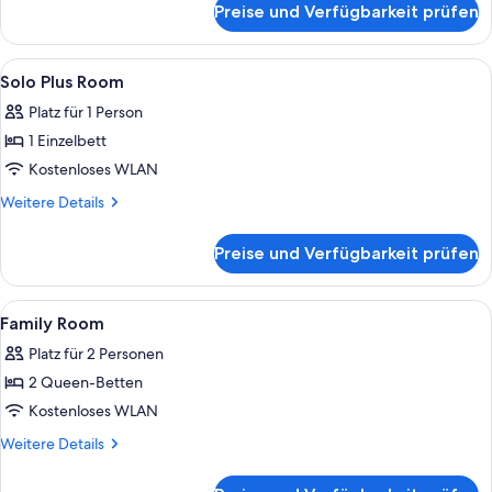
Preise und Verfügbarkeit prüfen
Double
Plus
Room
Alle
Dusche, kostenlose Toilettenartikel, 
2
Solo Plus Room
Fotos
Platz für 1 Person
für
1 Einzelbett
Solo
Plus
Kostenloses WLAN
Room
Weitere
Weitere Details
anzeigen
Details
für
Preise und Verfügbarkeit prüfen
Solo
Plus
Room
Alle
Schreibtisch, schallisolierte Zimmer,
4
Family Room
Fotos
Platz für 2 Personen
für
2 Queen-Betten
Family
Room
Kostenloses WLAN
anzeigen
Weitere
Weitere Details
Details
für