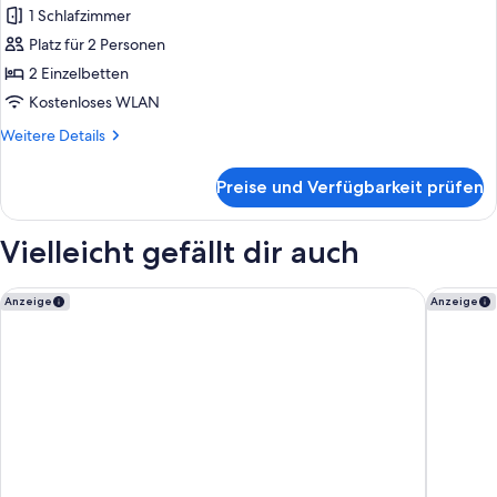
1 Schlafzimmer
für
Platz für 2 Personen
Zweibettzimmer
(Plus)
2 Einzelbetten
anzeigen
Kostenloses WLAN
Weitere
Weitere Details
Details
für
Preise und Verfügbarkeit prüfen
Zweibettzimmer
(Plus)
Vielleicht gefällt dir auch
London Croydon Aerodrome Hotel by Sunday
The Emo
Anzeige
Anzeige