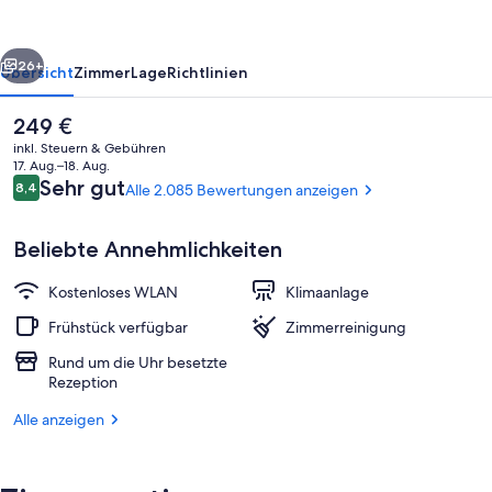
Terminal
2-
rück
Weiter
3
26+
Übersicht
Zimmer
Lage
Richtlinien
Der
249 €
aktuelle
inkl. Steuern & Gebühren
Preis
17. Aug.–18. Aug.
beträgt
Bewertungen
Sehr gut
8,4
Alle 2.085 Bewertungen anzeigen
8,4 von 10.
249 €.
Beliebte Annehmlichkeiten
Kostenloses WLAN
Klimaanlage
Fassade der Unterkunft
Frühstück verfügbar
Zimmerreinigung
Rund um die Uhr besetzte
Rezeption
Alle anzeigen