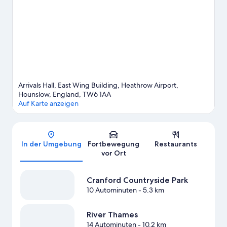
schau doch mal in den Veranstaltungskalender dieser beiden
Locations: Wembley-Stadion und Twickenham Stadium.
Zum
Reiseführer für Hounslow
Arrivals Hall, East Wing Building, Heathrow Airport,
Hounslow, England, TW6 1AA
Auf Karte anzeigen
Karte
In der Umgebung
Fortbewegung
Restaurants
vor Ort
Cranford Countryside Park
10 Autominuten
- 5.3 km
River Thames
14 Autominuten
- 10.2 km