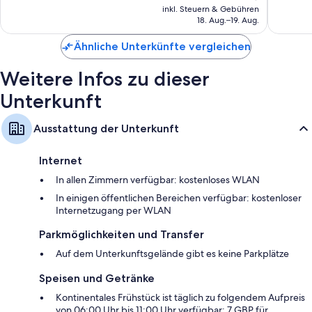
Preis
Bewert
5.362
inkl. Steuern & Gebühren
beträgt
18. Aug.–19. Aug.
Bewertungen
188 €
Ähnliche Unterkünfte vergleichen
Weitere Infos zu dieser
Unterkunft
Ausstattung der Unterkunft
Internet
In allen Zimmern verfügbar: kostenloses WLAN
In einigen öffentlichen Bereichen verfügbar: kostenloser
Internetzugang per WLAN
Parkmöglichkeiten und Transfer
Auf dem Unterkunftsgelände gibt es keine Parkplätze
Speisen und Getränke
Kontinentales Frühstück ist täglich zu folgendem Aufpreis
von 06:00 Uhr bis 11:00 Uhr verfügbar: 7 GBP für