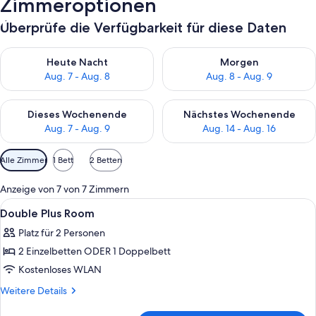
Zimmeroptionen
Überprüfe die Verfügbarkeit für diese Daten
Überprüfe die Verfügbarkeit für heute Nacht, Aug. 7 - Aug. 8.
Überprüfe die Verfügbarkeit f
Heute Nacht
Morgen
Aug. 7 - Aug. 8
Aug. 8 - Aug. 9
Überprüfe die Verfügbarkeit für dieses Wochenende, Aug. 7 - 
Überprüfe die Verfügbarkeit f
Dieses Wochenende
Nächstes Wochenende
Aug. 7 - Aug. 9
Aug. 14 - Aug. 16
Verfügbare
Alle Zimmer
1 Bett
2 Betten
Filter
für
Anzeige von 7 von 7 Zimmern
Zimmer
Alle
Schreibtisch, schallisolierte Zimmer,
4
Double Plus Room
Fotos
Platz für 2 Personen
für
2 Einzelbetten ODER 1 Doppelbett
Double
Plus
Kostenloses WLAN
Room
Weitere
Weitere Details
anzeigen
Details
für