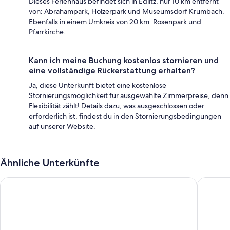
Dieses Ferienhaus befindet sich in Edlitz, nur 10 km entfernt
von: Abrahampark, Holzerpark und Museumsdorf Krumbach.
Ebenfalls in einem Umkreis von 20 km: Rosenpark und
Pfarrkirche.
Kann ich meine Buchung kostenlos stornieren und
eine vollständige Rückerstattung erhalten?
Ja, diese Unterkunft bietet eine kostenlose
Stornierungsmöglichkeit für ausgewählte Zimmerpreise, denn
Flexibilität zählt! Details dazu, was ausgeschlossen oder
erforderlich ist, findest du in den Stornierungsbedingungen
auf unserer Website.
Ähnliche Unterkünfte
Pannonia Tower Hotel Parndorf
ibis Sty