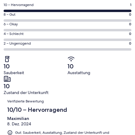
einem
1
10 – Hervorragend
1
neuen
von
Fenster
0
8 – Gut
0
insgesamt
geöffnet
von
1
0
6 – Okay
0
insgesamt
Gästebewertungen
von
1
0
4 – Schlecht
0
haben
insgesamt
Gästebewertungen
von
eine
1
0
2 – Ungenügend
0
haben
insgesamt
Bewertung
Gästebewertungen
von
eine
1
von
haben
insgesamt
Bewertung
Gästebewertungen
10
eine
1
von
haben
10
10
-
Bewertung
Gästebewertungen
8
eine
Sauberkeit
Ausstattung
Hervorragend
von
haben
-
Bewertung
6
eine
Gut
von
10
-
Bewertung
4
Zustand der Unterkunft
Okay
von
-
Bewertungen
2
Verifizierte Bewertung
Schlecht
-
10/10 – Hervorragend
Ungenügend
Maximilian
8. Dez. 2024
Gut: Sauberkeit, Ausstattung, Zustand der Unterkunft und