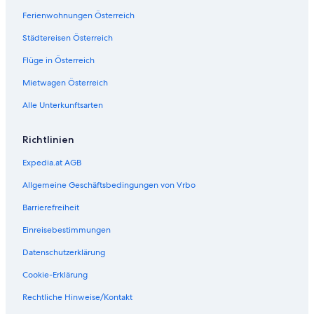
F
:
Ferienwohnungen Österreich
e
H
r
o
Städtereisen Österreich
i
l
e
i
Flüge in Österreich
n
d
h
a
Mietwagen Österreich
a
y
Alle Unterkunftsarten
u
H
s
o
i
m
Richtlinien
n
e
I
i
Expedia.at AGB
d
n
y
E
Allgemeine Geschäftsbedingungen von Vrbo
l
d
l
l
Barrierefreiheit
e
i
Einreisebestimmungen
S
t
t
z
Datenschutzerklärung
.
n
P
e
Cookie-Erklärung
e
a
t
r
Rechtliche Hinweise/Kontakt
e
S