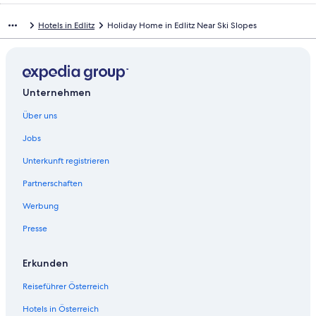
e
d
r
e
Hotels in Edlitz
Holiday Home in Edlitz Near Ski Slopes
d
r
i
d
e
i
f
e
o
f
Unternehmen
l
o
g
l
Über uns
e
g
n
e
Jobs
d
n
e
d
Unterkunft registrieren
S
e
e
S
Partnerschaften
i
e
Werbung
t
i
e
t
Presse
ö
e
f
ö
f
f
Erkunden
n
f
e
n
Reiseführer Österreich
t
e
:
t
Hotels in Österreich