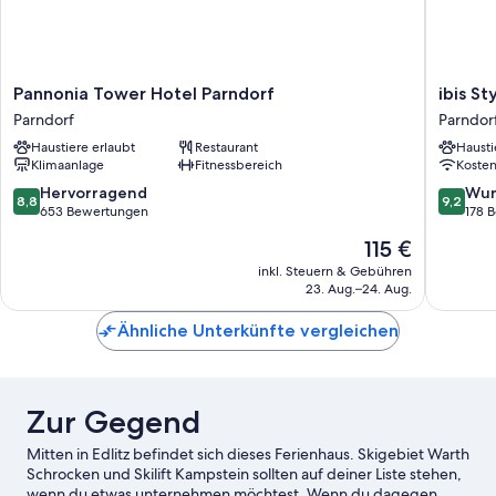
Pannonia
ibis
Pannonia Tower Hotel Parndorf
ibis S
Tower
Styles
Parndorf
Parndor
Hotel
Parndor
Haustiere erlaubt
Restaurant
Hausti
Parndorf
Neusied
Klimaanlage
Fitnessbereich
Koste
Parndorf
See
Parndor
8.8
9.2
Hervorragend
Wun
8,8
9,2
von
von
653 Bewertungen
178 
10,
10,
Der
115 €
Hervorragend,
Wunder
Preis
653
178
inkl. Steuern & Gebühren
beträgt
23. Aug.–24. Aug.
Bewertungen
Bewert
115 €
Ähnliche Unterkünfte vergleichen
Zur Gegend
Mitten in Edlitz befindet sich dieses Ferienhaus. Skigebiet Warth
Schrocken und Skilift Kampstein sollten auf deiner Liste stehen,
wenn du etwas unternehmen möchtest. Wenn du dagegen