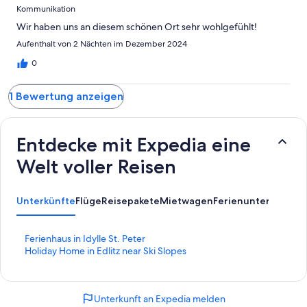
Kommunikation
Wir haben uns an diesem schönen Ort sehr wohlgefühlt!
Aufenthalt von 2 Nächten im Dezember 2024
0
1 Bewertung anzeigen
Entdecke mit Expedia eine
Welt voller Reisen
Unterkünfte
Flüge
Reisepakete
Mietwagen
Ferienunterkünfte
A
L
Ferienhaus in Idylle St. Peter
i
L
Holiday Home in Edlitz near Ski Slopes
n
i
k
n
,
k
Unterkunft an Expedia melden
d
,