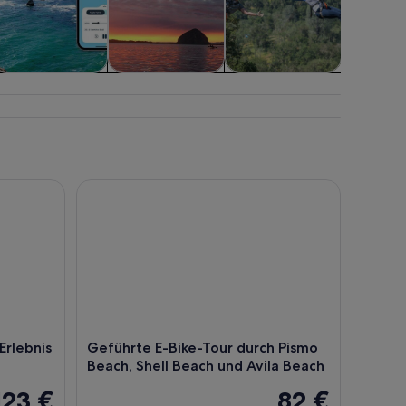
Abenteuer &
Wasseraktivitäten
Freizeitparks
Kurs
Outdoor
Works
lebnis am Pismo Beach
Geführte E-Bike-Tour durch Pismo Beach, Shell B
Erlebnis
Geführte E-Bike-Tour durch Pismo
Beach, Shell Beach und Avila Beach
123 €
82 €