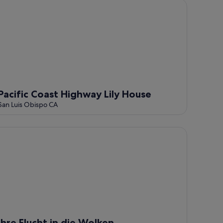
cific Coast Highway Lily House
Pacific Coast Highway Lily House
San Luis Obispo CA
re Flucht in die Wolken
Ihre Flucht in die Wolken