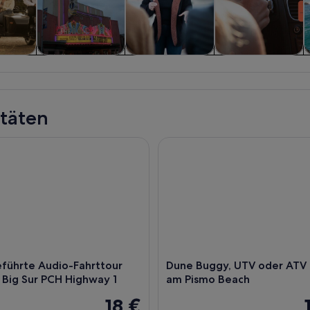
 und
Private &
Essen, Trinken &
Geschichte &
sflüge
individuelle
Nachtleben
Kultur
Touren
itäten
̈hrte Audio-Fahrttour auf dem Big Sur PCH Highway 1
Dune Buggy, UTV oder ATV Er
führte Audio-Fahrttour
Dune Buggy, UTV oder ATV 
 Big Sur PCH Highway 1
am Pismo Beach
18 €