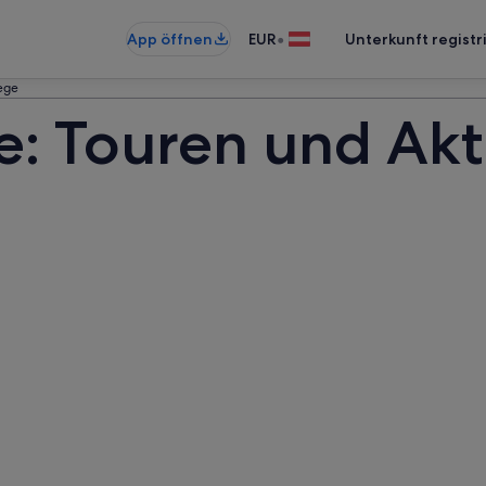
•
App öffnen
EUR
Unterkunft registr
ege
e: Touren und Akt