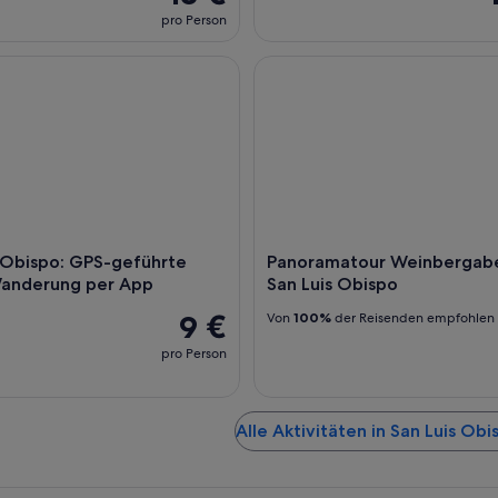
pro Person
Obispo: GPS-geführte Audio-Wanderung per App
Panoramatour Weinbergabente
 Obispo: GPS-geführte
Panoramatour Weinbergab
anderung per App
San Luis Obispo
9 €
Von
100%
der Reisenden empfohlen
pro Person
Alle Aktivitäten in San Luis Ob