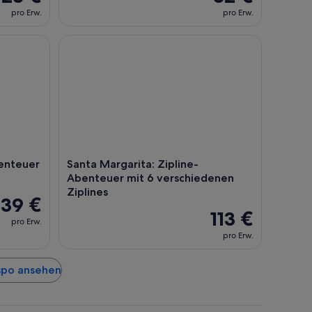
pro Erw.
pro Erw.
uer San Luis Obispo
Santa Margarita: Zipline-Abenteuer mit 6 verschi
enteuer
Santa Margarita: Zipline-
Abenteuer mit 6 verschiedenen
Ziplines
39 €
113 €
pro Erw.
pro Erw.
ispo ansehen