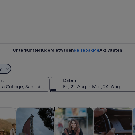
Unterkünfte
Flüge
Mietwagen
Reisepakete
Aktivitäten
y
rt
Daten
Fr., 21. Aug. - Mo., 24. Aug.
inem Schild für Cuesta College.
Wird in einem neuen Tab geöffnet
Wird in einem neuen Tab 
Wird in 
d Tagesausflüge
Private & individuelle Touren
Essen, Trinken & Nachtleben
Geschichte & Kultu
A