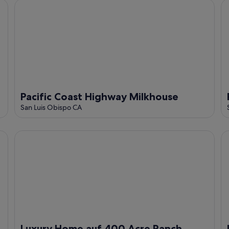
Downtown
Pacific Coast Highway Milkhouse
Pa
Pacific Coast Highway Milkhouse
San Luis Obispo CA
Luxury Home auf 400 Acre Ranch
Ih
Luxury Home auf 400 Acre Ranch