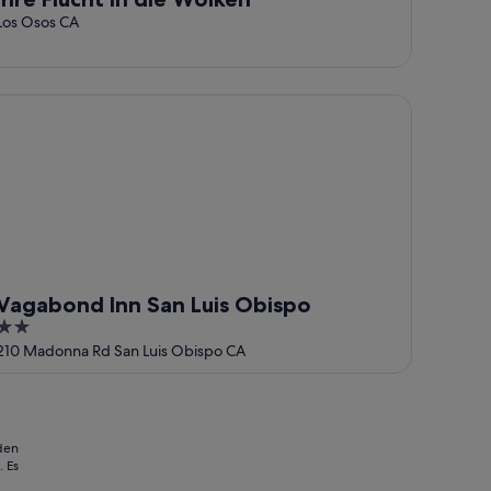
Los Osos CA
gabond Inn San Luis Obispo
Vagabond Inn San Luis Obispo
2
out
210 Madonna Rd San Luis Obispo CA
of
5
 den
 Es