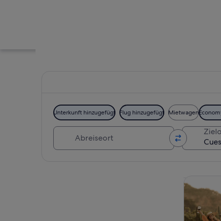
Unterkunft hinzugefügt
Flug hinzugefügt
Mietwagen
Econom
Abreiseort
Zielo
Ein Parkplatz mit e
Karte erkunden
Touren un