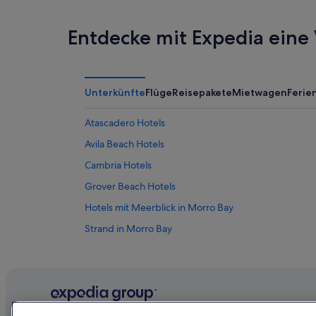
Entdecke mit Expedia eine 
Unterkünfte
Flüge
Reisepakete
Mietwagen
Feri
Atascadero Hotels
Avila Beach Hotels
Cambria Hotels
Grover Beach Hotels
Hotels mit Meerblick in Morro Bay
Strand in Morro Bay
Morro Bay Hotels
Paso Robles Hotels
Hostels in Pismo Beach
Romantische in Pismo Beach