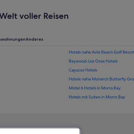
Welt voller Reisen
enwohnungen
Anderes
Hotels nahe Avila Beach Golf Resor
Baywood-Los Osos Hotels
Cayucos Hotels
Hotels nahe Monarch Butterfly Gr
Motel 6 Hotels in Morro Bay
Hotels mit Suiten in Morro Bay
Nipomo Hotels
Campingplätze in Pismo Beach
Günstige in Pismo Beach
Pismo Beach Hotels