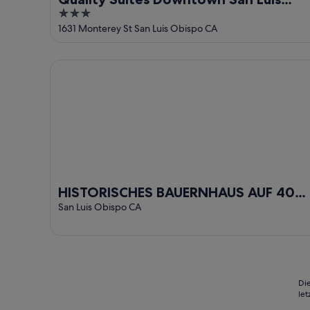
3
Obispo
out
1631 Monterey St San Luis Obispo CA
of
5
HISTORISCHES BAUERNHAUS AUF 400 ACRE RAN
HISTORISCHES BAUERNHAUS AUF 400
ACRE RANCH
San Luis Obispo CA
Die
le