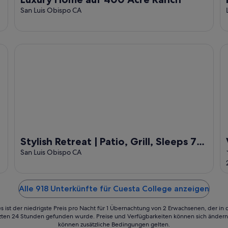
San Luis Obispo CA
CH
Stylish Retreat | Patio, Grill, Sleeps 7 w/ Game Room
Va
Stylish Retreat | Patio, Grill, Sleeps 7
w/ Game Room
San Luis Obispo CA
Alle 918 Unterkünfte für Cuesta College anzeigen
s ist der niedrigste Preis pro Nacht für 1 Übernachtung von 2 Erwachsenen, der in
tzten 24 Stunden gefunden wurde. Preise und Verfügbarkeiten können sich ändern.
können zusätzliche Bedingungen gelten.