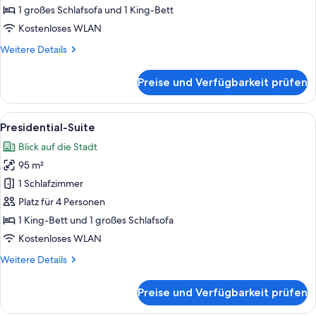
Schlafzimmer
1 großes Schlafsofa und 1 King-Bett
anzeigen
Kostenloses WLAN
Weitere
Weitere Details
Details
für
Preise und Verfügbarkeit prüfen
Club-
Suite,
1
Alle
Ein geräumiges Wohnzimmer mit einer
15
Schlafzimmer
Presidential-Suite
Fotos
Blick auf die Stadt
für
95 m²
Presidential-
Suite
1 Schlafzimmer
anzeigen
Platz für 4 Personen
1 King-Bett und 1 großes Schlafsofa
Kostenloses WLAN
Weitere
Weitere Details
Details
für
Preise und Verfügbarkeit prüfen
Presidential-
Suite