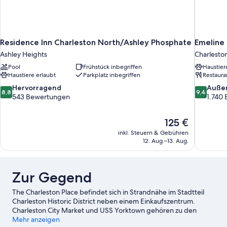
Residence Inn Charleston North/Ashley Phosphate
Emeline
Ashley Heights
Charleston
Pool
Frühstück inbegriffen
Haustier
Haustiere erlaubt
Parkplatz inbegriffen
Restaura
8.8
9.4
Hervorragend
Auße
8,8
9,4
von
von
543 Bewertungen
1.740
10,
10,
Hervorragend,
Außergewö
Der
125 €
543
1.740
Preis
Bewertungen
Bewertun
inkl. Steuern & Gebühren
beträgt
12. Aug.–13. Aug.
125 €
Zur Gegend
The Charleston Place befindet sich in Strandnähe im Stadtteil
Charleston Historic District neben einem Einkaufszentrum.
Charleston City Market und USS Yorktown gehören zu den
wichtigen Sehenswürdigkeiten. Wer auch die Natur der Region
Mehr anzeigen