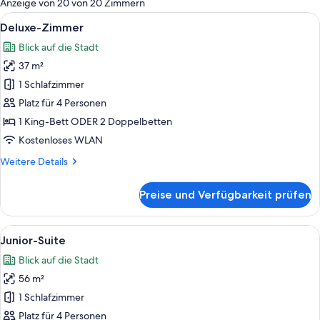
Anzeige von 20 von 20 Zimmern
Zimmer
Alle
Ein Hotelzimmer mit zwei Betten, eine
8
Deluxe-Zimmer
Fotos
Blick auf die Stadt
für
37 m²
Deluxe-
Zimmer
1 Schlafzimmer
anzeigen
Platz für 4 Personen
1 King-Bett ODER 2 Doppelbetten
Kostenloses WLAN
Weitere
Weitere Details
Details
für
Preise und Verfügbarkeit prüfen
Deluxe-
Zimmer
Alle
Ein Hotelzimmer mit großem Fenster, e
3
Junior-Suite
Fotos
Blick auf die Stadt
für
56 m²
Junior-
Suite
1 Schlafzimmer
anzeigen
Platz für 4 Personen