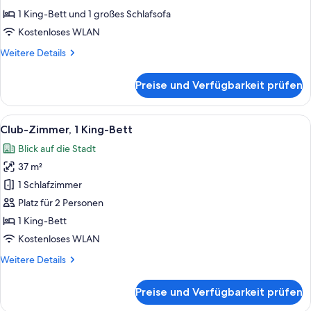
1 King-Bett und 1 großes Schlafsofa
Kostenloses WLAN
Weitere
Weitere Details
Details
für
Preise und Verfügbarkeit prüfen
Junior-
Suite
Alle
Ein Hotelzimmer mit einem großen Bet
10
Club-Zimmer, 1 King-Bett
Fotos
Blick auf die Stadt
für
37 m²
Club-
Zimmer,
1 Schlafzimmer
1 King-
Platz für 2 Personen
Bett
1 King-Bett
anzeigen
Kostenloses WLAN
Weitere
Weitere Details
Details
für
Preise und Verfügbarkeit prüfen
Club-
Zimmer,