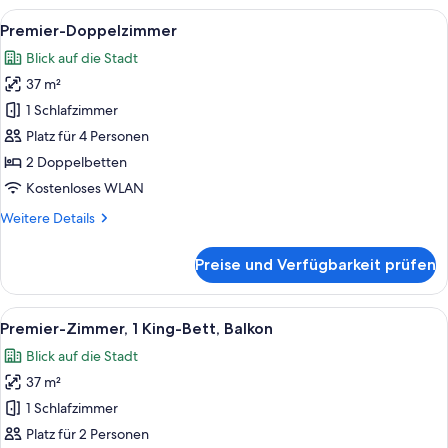
Alle
Hochwertige Bettwaren, Tempur-Pedic
5
Premier-Doppelzimmer
Fotos
Blick auf die Stadt
für
37 m²
Premier-
Doppelzimmer
1 Schlafzimmer
anzeigen
Platz für 4 Personen
2 Doppelbetten
Kostenloses WLAN
Weitere
Weitere Details
Details
für
Preise und Verfügbarkeit prüfen
Premier-
Doppelzimmer
Alle
Ein Hotelzimmer mit einem großen Bett
5
Premier-Zimmer, 1 King-Bett, Balkon
Fotos
Blick auf die Stadt
für
37 m²
Premier-
Zimmer,
1 Schlafzimmer
1 King-
Platz für 2 Personen