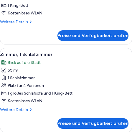
Bett
1 King-Bett
anzeigen
Kostenloses WLAN
Weitere
Weitere Details
Details
für
Preise und Verfügbarkeit prüfen
Premier-
Zimmer,
1 King-
Alle
Ein stilvoll eingerichtetes Wohnzimme
5
Bett
Zimmer, 1 Schlafzimmer
Fotos
Blick auf die Stadt
für
55 m²
Zimmer,
1
1 Schlafzimmer
Schlafzimmer
Platz für 4 Personen
anzeigen
1 großes Schlafsofa und 1 King-Bett
Kostenloses WLAN
Weitere
Weitere Details
Details
für
Preise und Verfügbarkeit prüfen
Zimmer,
1