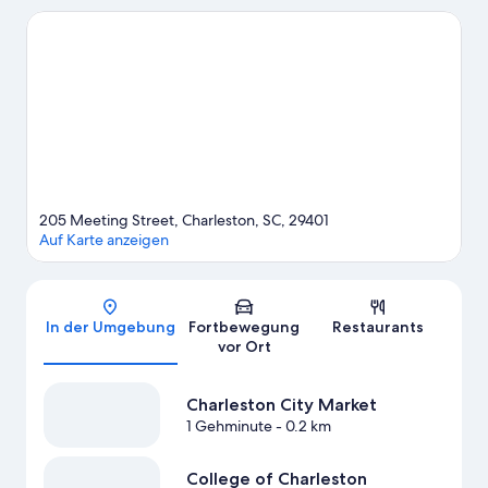
bewundern möchte, sollte Folgendes besuchen: Waterfront
Park und Shem Creek Park. Du reist zusammen mit Kindern?
Dann solltest du diese Attraktionen nicht verpassen: South
Carolina Aquarium und Patriots Point. Erlebe Wasserspaß pur
beim Tauchen, beim Wasserskifahren und beim Windsurfen
ganz in der Nähe oder genieße einfach die Natur beim Reiten.
Zum Reiseführer für Charleston
205 Meeting Street, Charleston, SC, 29401
Auf Karte anzeigen
Karte
In der Umgebung
Fortbewegung
Restaurants
vor Ort
Charleston City Market
1 Gehminute
- 0.2 km
College of Charleston