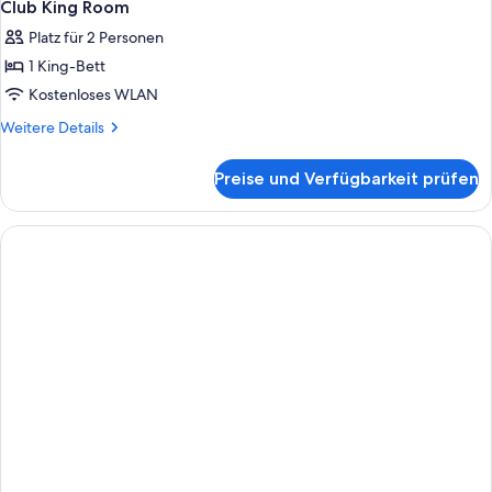
Club King Room
Platz für 2 Personen
1 King-Bett
Kostenloses WLAN
Weitere
Weitere Details
Details
für
Preise und Verfügbarkeit prüfen
Club
King
Room