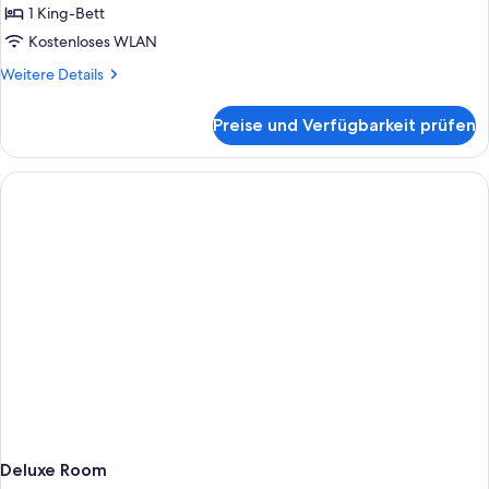
Bett,
1 King-Bett
Balkon
Kostenloses WLAN
anzeigen
Weitere
Weitere Details
Details
für
Preise und Verfügbarkeit prüfen
Premier-
Zimmer,
1 King-
Bett,
Balkon
Deluxe Room