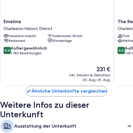
Emeline
The
Emeline
The Re
Charleston
Restorat
Charleston Historic District
Charlest
Historic
Charles
Haustiere erlaubt
Kostenloses WLAN
Pool
District
Historic
Restaurant
Klimaanlage
Wellne
District
9.4
9.6
Außergewöhnlich
Auß
9,4
9,6
von
von
1.740 Bewertungen
1.16
10,
10,
Außergewöhnlich,
Außerge
Der
231 €
1.740
1.167
Preis
Bewertungen
Bewert
inkl. Steuern & Gebühren
beträgt
30. Aug.–31. Aug.
231 €
Ähnliche Unterkünfte vergleichen
Weitere Infos zu dieser
Unterkunft
Ausstattung der Unterkunft