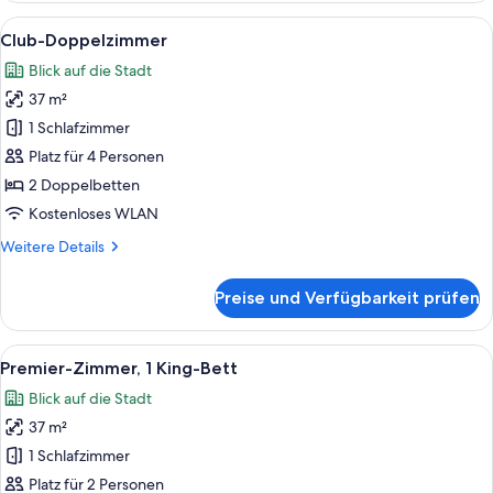
1 King-
Alle
Ein Hotelzimmer mit einem Bett, eine
9
Bett
Club-Doppelzimmer
Fotos
Blick auf die Stadt
für
37 m²
Club-
Doppelzimmer
1 Schlafzimmer
anzeigen
Platz für 4 Personen
2 Doppelbetten
Kostenloses WLAN
Weitere
Weitere Details
Details
für
Preise und Verfügbarkeit prüfen
Club-
Doppelzimmer
Alle
Ein Hotelzimmer mit einem großen Bet
7
Premier-Zimmer, 1 King-Bett
Fotos
Blick auf die Stadt
für
37 m²
Premier-
Zimmer,
1 Schlafzimmer
1 King-
Platz für 2 Personen