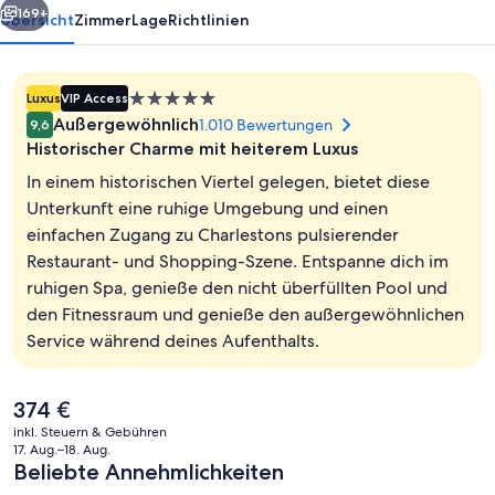
169+
Übersicht
Zimmer
Lage
Richtlinien
5.0-
Luxus
VIP Access
Sterne-
Außergewöhnlich
1.010 Bewertungen
9,6
Unterkunft
Historischer Charme mit heiterem Luxus
In einem historischen Viertel gelegen, bietet diese
Unterkunft eine ruhige Umgebung und einen
einfachen Zugang zu Charlestons pulsierender
Lobby
Restaurant- und Shopping-Szene. Entspanne dich im
ruhigen Spa, genieße den nicht überfüllten Pool und
den Fitnessraum und genieße den außergewöhnlichen
Service während deines Aufenthalts.
Der
374 €
aktuelle
inkl. Steuern & Gebühren
Preis
17. Aug.–18. Aug.
beträgt
Beliebte Annehmlichkeiten
374 €.