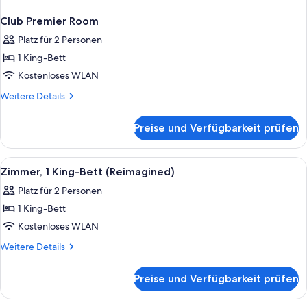
Club Premier Room
Platz für 2 Personen
1 King-Bett
Kostenloses WLAN
Weitere
Weitere Details
Details
für
Preise und Verfügbarkeit prüfen
Club
Premier
Room
Alle
Zimmer, 1 King-Bett (Reimagined) | H
7
Zimmer, 1 King-Bett (Reimagined)
Fotos
Platz für 2 Personen
für
1 King-Bett
Zimmer,
1 King-
Kostenloses WLAN
Bett
Weitere
Weitere Details
(Reimagined)
Details
für
anzeigen
Preise und Verfügbarkeit prüfen
Zimmer,
1 King-