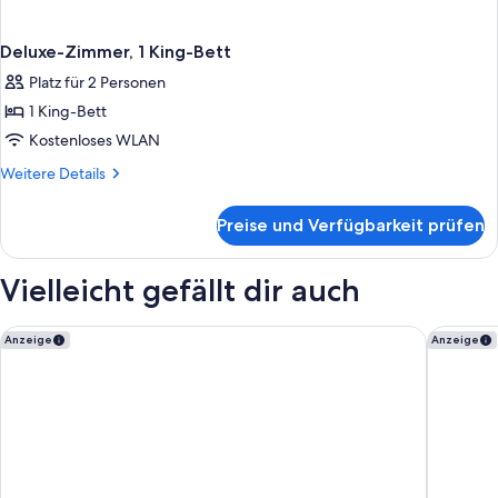
Deluxe-Zimmer, 1 King-Bett
Platz für 2 Personen
1 King-Bett
Kostenloses WLAN
Weitere
Weitere Details
Details
für
Preise und Verfügbarkeit prüfen
Deluxe-
Zimmer,
1 King-
Vielleicht gefällt dir auch
Bett
Residence Inn Charleston North/Ashley Phosphate
Emeline
Anzeige
Anzeige