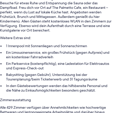
Besuche für etwas Ruhe und Entspannung die Sauna oder das
Dampfbad. Freu dich vor Ort auf The Palmetto Cafe, ein Restaurant –
perfekt, wenn du Lust auf lokale Küche hast. Angeboten werden
Frühstück, Brunch und Mittagessen. Außerdem genießt du hier
Kindermenü. Allen Gästen steht kostenloses WLAN in den Zimmern zur
Verfügung. Ebenso wird dein Aufenthalt durch eine Terrasse und eine
Kunstgalerie vor Ort bereichert.
Weitere Extras sind:
1 Innenpool mit Sonnenliegen und Sonnenschirmen
Ein Limousinenservice, ein großes Frühstück (gegen Aufpreis) und
ein kostenloser Fahrradverleih
Ein Parkservice (kostenpflichtig), eine Ladestation für Elektroautos
und Express-Check-out
Babysitting (gegen Gebühr), Unterstützung bei der
Tourenplanung/beim Ticketerwerb und 31 Tagungsräume
In den Gästebewertungen werden das hilfsbereite Personal und
die Nähe zu Einkaufsmöglichkeiten besonders geschätzt.
Zimmerausstattung
Alle 429 Zimmer verfügen über Annehmlichkeiten wie hochwertige
Bettwaren und laptopgeeignete Arbeitsplätze und darüber hinaus