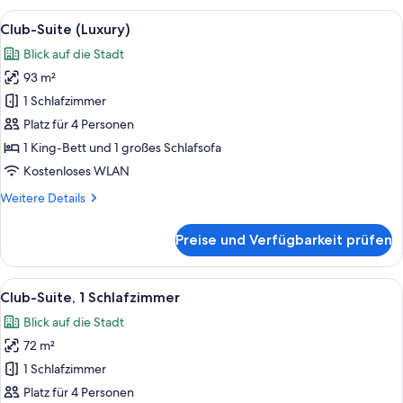
Alle
Ein stilvoll eingerichtetes Wohnzimme
13
Club-Suite (Luxury)
Fotos
Blick auf die Stadt
für
93 m²
Club-
Suite
1 Schlafzimmer
(Luxury)
Platz für 4 Personen
anzeigen
1 King-Bett und 1 großes Schlafsofa
Kostenloses WLAN
Weitere
Weitere Details
Details
für
Preise und Verfügbarkeit prüfen
Club-
Suite
(Luxury)
Alle
Ein Hotelzimmer mit einem großen Bet
9
Club-Suite, 1 Schlafzimmer
Fotos
Blick auf die Stadt
für
72 m²
Club-
Suite,
1 Schlafzimmer
1
Platz für 4 Personen