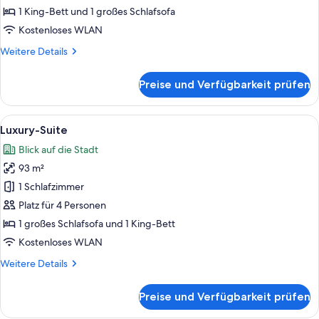
Eckzimmer
1 King-Bett und 1 großes Schlafsofa
anzeigen
Kostenloses WLAN
Weitere
Weitere Details
Details
für
Preise und Verfügbarkeit prüfen
Zimmer,
1
Schlafzimmer,
Alle
Ein stilvoll eingerichtetes Wohnzimme
8
Eckzimmer
Luxury-Suite
Fotos
Blick auf die Stadt
für
93 m²
Luxury-
Suite
1 Schlafzimmer
anzeigen
Platz für 4 Personen
1 großes Schlafsofa und 1 King-Bett
Kostenloses WLAN
Weitere
Weitere Details
Details
für
Preise und Verfügbarkeit prüfen
Luxury-
Suite