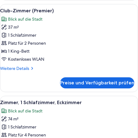
Schlafzimmer
Alle
Ein Hotelzimmer mit einem großen Bett,
11
Club-Zimmer (Premier)
Fotos
Blick auf die Stadt
für
37 m²
Club-
Zimmer
1 Schlafzimmer
(Premier)
Platz für 2 Personen
anzeigen
1 King-Bett
Kostenloses WLAN
Weitere
Weitere Details
Details
für
Preise und Verfügbarkeit prüfen
Club-
Zimmer
(Premier)
Alle
Ein Zimmer mit Sofa, Sesseln, Esstisc
9
Zimmer, 1 Schlafzimmer, Eckzimmer
Fotos
Blick auf die Stadt
für
74 m²
Zimmer,
1
1 Schlafzimmer
Schlafzimmer,
Platz für 4 Personen