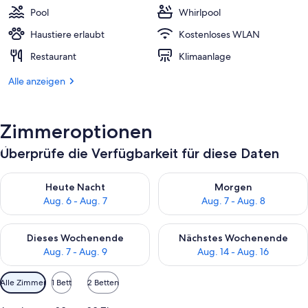
Pool
Whirlpool
Haustiere erlaubt
Kostenloses WLAN
Restaurant
Klimaanlage
Alle anzeigen
Zimmeroptionen
Überprüfe die Verfügbarkeit für diese Daten
Überprüfe die Verfügbarkeit für heute Nacht, Aug. 6 - Aug. 7.
Überprüfe die Verfügbarkeit f
Heute Nacht
Morgen
Aug. 6 - Aug. 7
Aug. 7 - Aug. 8
Überprüfe die Verfügbarkeit für dieses Wochenende, Aug. 7 - 
Überprüfe die Verfügbarkeit f
Dieses Wochenende
Nächstes Wochenende
Aug. 7 - Aug. 9
Aug. 14 - Aug. 16
Verfügbare
Alle Zimmer
1 Bett
2 Betten
Filter
für