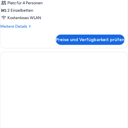
Platz für 4 Personen
2 Einzelbetten
Kostenloses WLAN
Weitere
Weitere Details
Details
für
Preise und Verfügbarkeit prüfen
Deluxe
Room