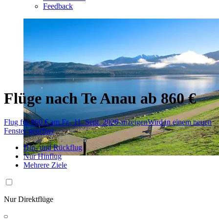
Feedback
Flüge nach Te Anau ab 860 €
Flug für 860 € am Fr., 11. Sept. 2026 anzeigen
Wird in einem neuen
Fenster geöffnet
Hin- und Rückflug
Nur Hinflug
Mehrere Ziele
Nur Direktflüge