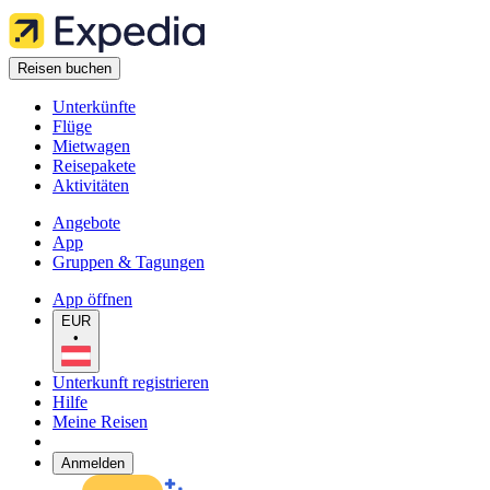
Reisen buchen
Unterkünfte
Flüge
Mietwagen
Reisepakete
Aktivitäten
Angebote
App
Gruppen & Tagungen
App öffnen
EUR
•
Unterkunft registrieren
Hilfe
Meine Reisen
Anmelden