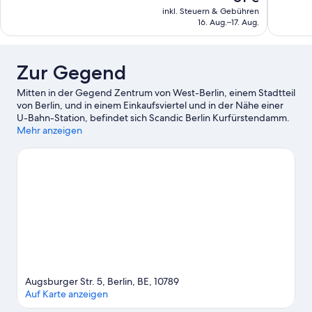
Preis
26
Bewertungen
inkl. Steuern & Gebühren
beträgt
Bewertun
16. Aug.–17. Aug.
81 €
Zur Gegend
Mitten in der Gegend Zentrum von West-Berlin, einem Stadtteil
von Berlin, und in einem Einkaufsviertel und in der Nähe einer
U-Bahn-Station, befindet sich Scandic Berlin Kurfürstendamm.
Brandenburger Tor und Checkpoint Charlie gehören zu den
Mehr anzeigen
wichtigen Sehenswürdigkeiten, während Besucher, die
shoppen gehen möchten, einen Ausflug hierhin machen sollten:
Kurfürstendamm und Friedrichstraße. Lass dir diese Attraktion
nicht entgehen: Zoo Berlin. Schnapp dir die Schläger und fröne
auf dem Golfplatz in der Nähe deinem Hobby oder erlebe auf
den Wander-/Radwegen neue Abenteuer.
Zum Reiseführer für
Berlin
Augsburger Str. 5, Berlin, BE, 10789
Auf Karte anzeigen