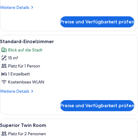
Weitere
Weitere Details
Details
für
Preise und Verfügbarkeit prüfen
Familienzimmer
(Standard
four)
Alle
Ein Hotelzimmer mit Bett, Schreibtisc
10
Standard-Einzelzimmer
Fotos
Blick auf die Stadt
für
15 m²
Standard-
Einzelzimmer
Platz für 1 Person
anzeigen
1 Einzelbett
Kostenloses WLAN
Weitere
Weitere Details
Details
für
Preise und Verfügbarkeit prüfen
Standard-
Einzelzimmer
Alle
Zimmersafe, Schreibtisch, laptopgeeig
6
Superior Twin Room
Fotos
Platz für 2 Personen
für