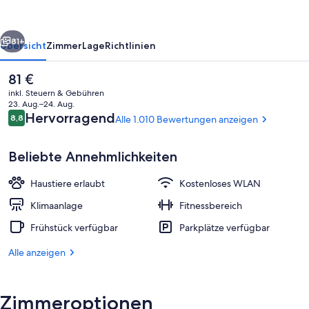
rück
Weiter
81+
Übersicht
Zimmer
Lage
Richtlinien
Der
81 €
aktuelle
inkl. Steuern & Gebühren
Preis
23. Aug.–24. Aug.
beträgt
Bewertungen
Hervorragend
8,8
Alle 1.010 Bewertungen anzeigen
8,8 von 10.
81 €.
Beliebte Annehmlichkeiten
Haustiere erlaubt
Kostenloses WLAN
Bar (in der Unterkunft)
Klimaanlage
Fitnessbereich
Frühstück verfügbar
Parkplätze verfügbar
Alle anzeigen
Zimmeroptionen