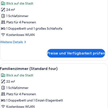
Blick auf die Stadt
für
24 m²
Familienzimmer
(Superior)
1 Schlafzimmer
anzeigen
Platz für 4 Personen
1 Doppelbett und 1 großes Schlafsofa
Kostenloses WLAN
Weitere
Weitere Details
Details
für
Preise und Verfügbarkeit prüfen
Familienzimmer
(Superior)
Alle
Ein modernes Hotelzimmer mit einem g
8
Familienzimmer (Standard four)
Fotos
Blick auf die Stadt
für
22 m²
Familienzimmer
(Standard
1 Schlafzimmer
four)
Platz für 4 Personen
anzeigen
1 Doppelbett und 1 Einzel-Etagenbett
Kostenloses WLAN