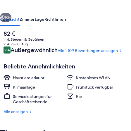
rück
Weiter
93+
Übersicht
Zimmer
Lage
Richtlinien
Der
82 €
aktuelle
inkl. Steuern & Gebühren
Preis
9. Aug.–10. Aug.
beträgt
Bewertungen
Außergewöhnlich
9,4
Alle 1.109 Bewertungen anzeigen
9,4 von 10.
82 €.
Beliebte Annehmlichkeiten
Haustiere erlaubt
Kostenloses WLAN
Bar (in der Unterkunft)
Klimaanlage
Frühstück verfügbar
Serviceleistungen für
Bar
Geschäftsreisende
Alle anzeigen