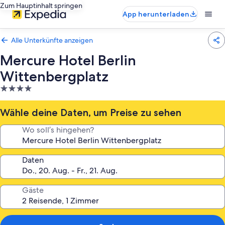
Zum Hauptinhalt springen
App herunterladen
Alle Unterkünfte anzeigen
Mercure Hotel Berlin
Wittenbergplatz
4.0-
Sterne-
Unterkunft
Wähle deine Daten, um Preise zu sehen
Wo soll’s hingehen?
Daten
Gäste