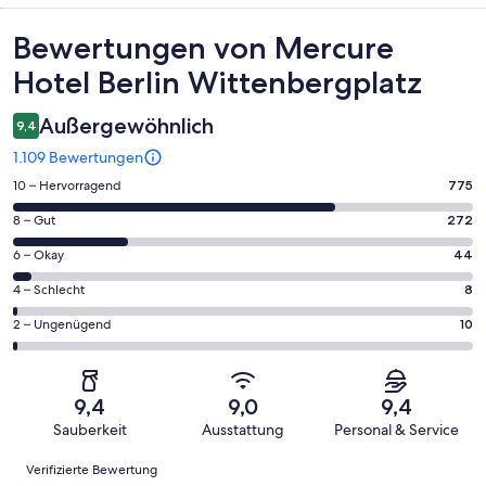
Bewertungen
Bewertungen von Mercure
Hotel Berlin Wittenbergplatz
Außergewöhnlich
9,4
1.109 Bewertungen
775
10 – Hervorragend
775
von
272
8 – Gut
272
insgesamt
von
1109
44
6 – Okay
44
insgesamt
Gästebewertungen
von
1109
8
4 – Schlecht
8
haben
insgesamt
Gästebewertungen
von
eine
1109
10
2 – Ungenügend
10
haben
insgesamt
Bewertung
Gästebewertungen
von
eine
1109
von
haben
insgesamt
Bewertung
Gästebewertungen
10
eine
1109
von
haben
9,4
9,0
9,4
-
Bewertung
Gästebewertungen
8
eine
Sauberkeit
Ausstattung
Personal & Service
Hervorragend
von
haben
-
Bewertung
Bewertungen
6
eine
Gut
Verifizierte Bewertung
von
-
Bewertung