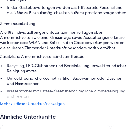
Zeitungen
In den Gästebewertungen werden das hilfsbereite Personal und
die Nähe zu Einkaufsmöglichkeiten äußerst positiv hervorgehoben.
Zimmerausstattung
Alle 183 individuell eingerichteten Zimmer verfügen über
Annehmlichkeiten wie eine Klimaanlage sowie Ausstattungsmerkmale
wie kostenloses WLAN und Safes. In den Gästebewertungen werden
die sauberen Zimmer der Unterkunft besonders positiv erwähnt.
Zusätzliche Annehmlichkeiten sind zum Beispiel:
Recycling, LED-Glühbirnen und Bereitstellung umweltfreundlicher
Reinigungsmittel
Umweltfreundliche Kosmetikartikel, Badewannen oder Duschen
und Haartrockner
Wasserkocher mit Kaffee-/Teezubehör, tägliche Zimmerreinigung
und Telefon
Mehr zu dieser Unterkunft anzeigen
Ähnliche Unterkünfte
Hotel Riu Plaza Berlin
Hotel Ber