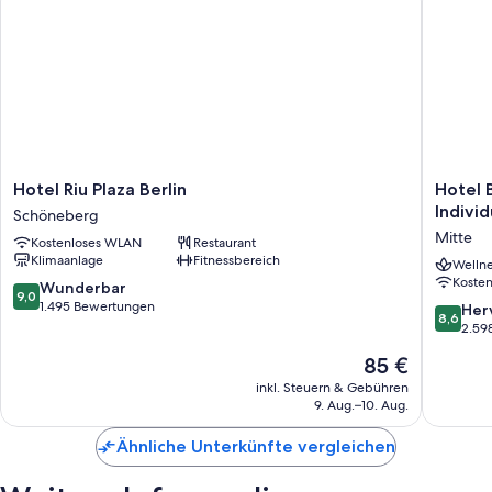
Hotel
Hotel
Hotel Riu Plaza Berlin
Hotel 
Riu
Berlin,
Individ
Schöneberg
Plaza
Berlin,
Mitte
Kostenloses WLAN
Restaurant
Berlin
a
Klimaanlage
Fitnessbereich
Schöneberg
membe
Wellne
Koste
of
9.0
Wunderbar
9,0
Radisso
von
1.495 Bewertungen
8.6
Her
8,6
Individu
10,
von
2.59
Mitte
Wunderbar,
10,
Der
85 €
1.495
Hervorr
Preis
Bewertungen
2.598
inkl. Steuern & Gebühren
beträgt
9. Aug.–10. Aug.
Bewert
85 €
Ähnliche Unterkünfte vergleichen