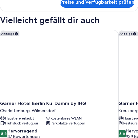
Preise und Verfügbarkeit prüfen
Standardzimmer,
1
Queen-
Vielleicht gefällt dir auch
Bett,
barrierefrei
(Accesible)
Garner Hotel Berlin Ku´Damm by IHG
Garner H
Anzeige
Anzeige
Garner Hotel Berlin Ku´Damm by IHG
Garner H
Charlottenburg-Wilmersdorf
Kreuzber
Haustiere erlaubt
Kostenloses WLAN
Haustier
Frühstück verfügbar
Parkplätze verfügbar
Restaura
8.6
8.6
Hervorragend
Herv
8,6
8,6
von
von
47 Bewertungen
939 B