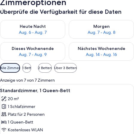
Zimmeroptionen
Überprüfe die Verfügbarkeit für diese Daten
Überprüfe die Verfügbarkeit für heute Nacht, Aug. 6 - Aug. 7.
Überprüfe die Verfügbarkeit f
Heute Nacht
Morgen
Aug. 6 - Aug. 7
Aug. 7 - Aug. 8
Überprüfe die Verfügbarkeit für dieses Wochenende, Aug. 7 - 
Überprüfe die Verfügbarkeit f
Dieses Wochenende
Nächstes Wochenende
Aug. 7 - Aug. 9
Aug. 14 - Aug. 16
Verfügbare
Alle Zimmer
1 Bett
2 Betten
Über 3 Betten
Filter
für
Anzeige von 7 von 7 Zimmern
Zimmer
Alle
Ein Hotelzimmer mit einem Bett, zwei
10
Standardzimmer, 1 Queen-Bett
Fotos
20 m²
für
1 Schlafzimmer
Standardzimmer,
1
Platz für 2 Personen
Queen-
1 Queen-Bett
Bett
Kostenloses WLAN