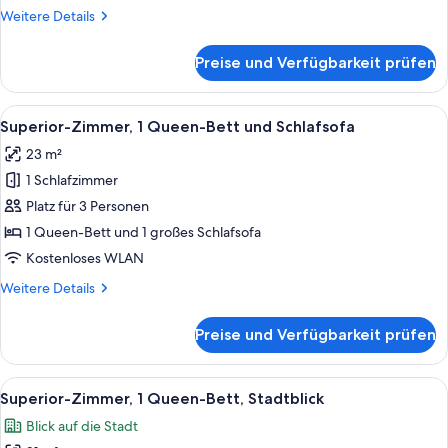
anzeigen
Weitere
Weitere Details
Details
für
Preise und Verfügbarkeit prüfen
Standardzimmer,
1
Queen-
Alle
Ein modernes Hotelzimmer mit Bett, Sc
9
Bett
Superior-Zimmer, 1 Queen-Bett und Schlafsofa
Fotos
23 m²
für
1 Schlafzimmer
Superior-
Zimmer,
Platz für 3 Personen
1 Queen-
1 Queen-Bett und 1 großes Schlafsofa
Bett
Kostenloses WLAN
und
Weitere
Weitere Details
Schlafsofa
Details
anzeigen
für
Preise und Verfügbarkeit prüfen
Superior-
Zimmer,
1 Queen-
Alle
Ein Hotelzimmer mit einem Bett, zwei
10
Bett
Superior-Zimmer, 1 Queen-Bett, Stadtblick
Fotos
und
Blick auf die Stadt
Schlafsofa
für