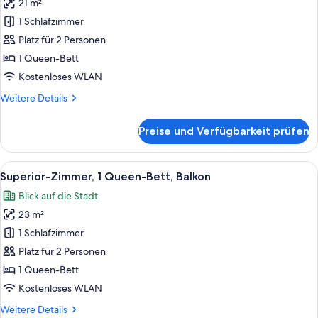
21 m²
Superior-
Zimmer,
1 Schlafzimmer
1
Platz für 2 Personen
Queen-
1 Queen-Bett
Bett,
Kostenloses WLAN
Stadtblick
Weitere
Weitere Details
anzeigen
Details
für
Preise und Verfügbarkeit prüfen
Superior-
Zimmer,
1
Alle
Ein Hotelzimmer mit Bett, Sessel, Fens
10
Queen-
Superior-Zimmer, 1 Queen-Bett, Balkon
Fotos
Bett,
Blick auf die Stadt
Stadtblick
für
23 m²
Superior-
Zimmer,
1 Schlafzimmer
1
Platz für 2 Personen
Queen-
1 Queen-Bett
Bett,
Kostenloses WLAN
Balkon
Weitere
Weitere Details
anzeigen