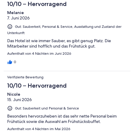
4
10/10 – Hervorragend
Okay
von
-
2
Melanie
Schlecht
7. Juni 2026
-
Ungenügend
Gut: Sauberkeit, Personal & Service, Ausstattung und Zustand der
Unterkunft
Das Hotel ist wie immer Sauber, es gibt genug Platz. Die
Mitarbeiter sind hofflich und das Frühstück gut.
Aufenthalt von 4 Nächten im Juni 2026
0
Verifizierte Bewertung
10/10 – Hervorragend
Nicole
15. Juni 2026
Gut: Sauberkeit und Personal & Service
Besonders hervorzuheben ist das sehr nette Personal beim
Frühstück sowie die Auswahl am Frühstücksbuffet.
Aufenthalt von 4 Nächten im Mai 2026