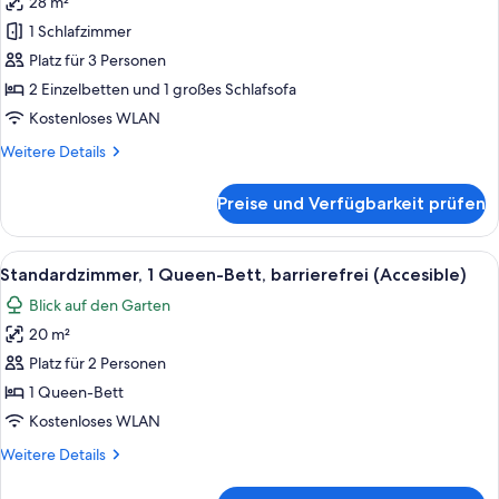
28 m²
Privilege,
Zweibettzimmer,
1 Schlafzimmer
Mehrere
Platz für 3 Personen
Betten
2 Einzelbetten und 1 großes Schlafsofa
anzeigen
Kostenloses WLAN
Weitere
Weitere Details
Details
für
Preise und Verfügbarkeit prüfen
Privilege,
Zweibettzimmer,
Mehrere
Alle
Ein Hotelzimmer mit Bett, Fernseher, 
14
Betten
Standardzimmer, 1 Queen-Bett, barrierefrei (Accesible)
Fotos
Blick auf den Garten
für
20 m²
Standardzimmer,
1
Platz für 2 Personen
Queen-
1 Queen-Bett
Bett,
Kostenloses WLAN
barrierefrei
Weitere
Weitere Details
(Accesible)
Details
anzeigen
für