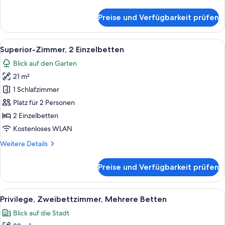
Details
für
Preise und Verfügbarkeit prüfen
Superior-
Zimmer,
1
Alle
Ein Hotelzimmer mit Bett, Schreibtis
10
Queen-
Superior-Zimmer, 2 Einzelbetten
Fotos
Bett,
Blick auf den Garten
Balkon
für
21 m²
Superior-
Zimmer,
1 Schlafzimmer
2 Einzelbetten
Platz für 2 Personen
anzeigen
2 Einzelbetten
Kostenloses WLAN
Weitere
Weitere Details
Details
für
Preise und Verfügbarkeit prüfen
Superior-
Zimmer,
2 Einzelbetten
Alle
Ein Hotelzimmer mit zwei Betten, ein
9
Privilege, Zweibettzimmer, Mehrere Betten
Fotos
Blick auf die Stadt
für