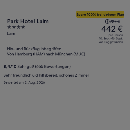
Spare 100% bei deinem Flug
Der
Park Hotel Laim
727 €
Preis
442 €
4
betrug
out
Laim
pro Person
727 €,
of
10. Sept.–16. Sept.
vor 1 Tag gefunden
jetzt
5
Hin- und Rückflug inbegriffen
beträgt
Von Hamburg (HAM) nach München (MUC)
er
442 €
8,4
/
10
Sehr gut! (655 Bewertungen)
pro
Person
Sehr freundlich u d hilfsbereit, schönes Zimmer
Bewertet am 2. Aug. 2026