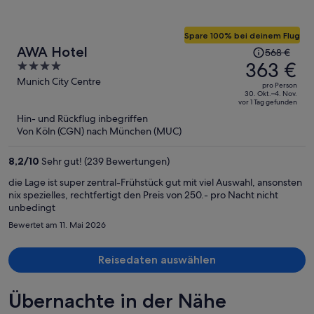
Spare 100% bei deinem Flug
Der
AWA Hotel
568 €
Preis
363 €
4
betrug
out
Munich City Centre
pro Person
568 €,
of
30. Okt.–4. Nov.
vor 1 Tag gefunden
jetzt
5
Hin- und Rückflug inbegriffen
beträgt
Von Köln (CGN) nach München (MUC)
er
363 €
8,2
/
10
Sehr gut! (239 Bewertungen)
pro
Person
die Lage ist super zentral-Frühstück gut mit viel Auswahl, ansonsten
nix spezielles, rechtfertigt den Preis von 250.- pro Nacht nicht
unbedingt
Bewertet am 11. Mai 2026
Reisedaten auswählen
Übernachte in der Nähe