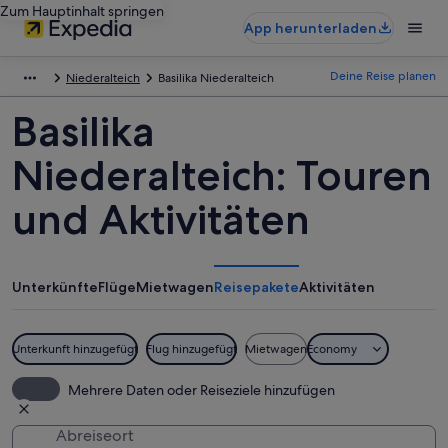
Zum Hauptinhalt springen
App herunterladen
Deine Reise planen
Niederalteich
Basilika Niederalteich
Basilika
Niederalteich: Touren
und Aktivitäten
Unterkünfte
Flüge
Mietwagen
Reisepakete
Aktivitäten
Unterkunft hinzugefügt
Flug hinzugefügt
Mietwagen
Economy
Mehrere Daten oder Reiseziele hinzufügen
Abreiseort