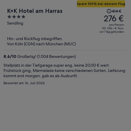
Spare 100% bei deinem Flug
Der
K+K Hotel am Harras
414 €
Preis
276 €
4
betrug
out
Sendling
pro Person
414 €,
of
30. Okt.–4. Nov.
vor 1 Tag gefunden
jetzt
5
Hin- und Rückflug inbegriffen
beträgt
Von Köln (CGN) nach München (MUC)
er
276 €
8,6
/
10
Großartig! (1.004 Bewertungen)
pro
Person
Stellplatz in der Tiefgarage super eng, keine 20,00 € wert.
Frühstück ging, Marmelade keine verschiedenen Sorten, Lieferung
kommt erst morgen, gab es als Auskunft.
Bewertet am 16. Juli 2026