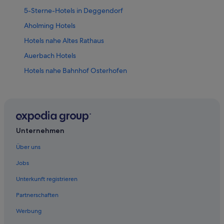
5-Sterne-Hotels in Deggendorf
Aholming Hotels
Hotels nahe Altes Rathaus
Auerbach Hotels
Hotels nahe Bahnhof Osterhofen
Hotels nahe Caspar Aman Waisenhaus
Aparthotels in Deggendorf
Ferienwohnungen in Deggendorf
B&B in Deggendorf
Unternehmen
Campingplätze in Deggendorf
Über uns
Chalets in Deggendorf
Jobs
Cottages in Deggendorf
Unterkunft registrieren
Hostels in Deggendorf
Partnerschaften
Historische in Deggendorf
Werbung
Hotels mit Fitnessbereich in Deggendorf