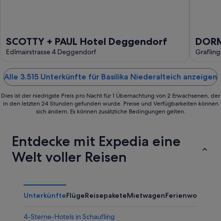
SCOTTY + PAUL Hotel Deggendorf
DORM
Edlmairstrasse 4 Deggendorf
Graflin
Alle 3.515 Unterkünfte für Basilika Niederalteich anzeigen
Dies ist der niedrigste Preis pro Nacht für 1 Übernachtung von 2 Erwachsenen, der
in den letzten 24 Stunden gefunden wurde. Preise und Verfügbarkeiten können
sich ändern. Es können zusätzliche Bedingungen gelten.
Entdecke mit Expedia eine
Welt voller Reisen
Unterkünfte
Flüge
Reisepakete
Mietwagen
Ferienwohnung
4-Sterne-Hotels in Schaufling