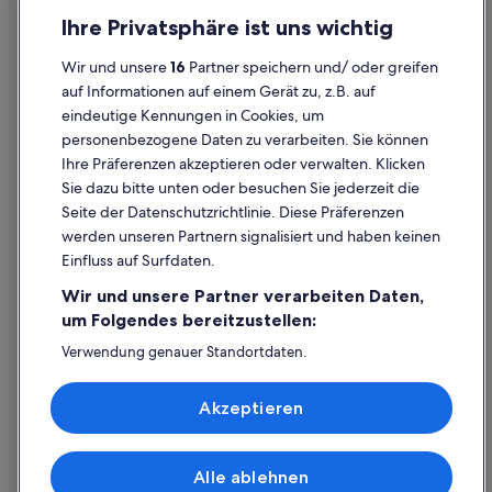
Einreisebestimmungen
Ihre Privatsphäre ist uns wichtig
Hotels nahe Kloster Metten
Datenschutzerklärung
Hotels nahe Kloster Osterhofen
Wir und unsere
16
Partner speichern und/ oder greifen
Cookie-Erklärung
auf Informationen auf einem Gerät zu, z.B. auf
Künzing Hotels
eindeutige Kennungen in Cookies, um
Rechtliche Hinweise/Kontakt
Lalling Hotels
personenbezogene Daten zu verarbeiten. Sie können
Inhaltsrichtlinien und Melden von Inhalten
Metten Hotels
Ihre Präferenzen akzeptieren oder verwalten. Klicken
Sie dazu bitte unten oder besuchen Sie jederzeit die
Niederalteich Hotels
Hilfe
Seite der Datenschutzrichtlinie. Diese Präferenzen
Niederalteich Hotels
werden unseren Partnern signalisiert und haben keinen
Hilfe
Chalets in Niederbayern
Einfluss auf Surfdaten.
Buchung ändern oder stornieren
Hütten in Niederbayern
Wir und unsere Partner verarbeiten Daten,
Rückerstattungsprozess und Zeitrahmen
um Folgendes bereitzustellen:
Osterhofen Hotels
Buchen Sie einen Flug mit einer Gutschrift bei der Fluggesellschaft
Verwendung genauer Standortdaten.
Plattling Hotels
Endgeräteeigenschaften zur Identifikation aktiv abfragen.
Internationale Reisedokumente
Schaufling Hotels
Speichern von oder Zugriff auf Informationen auf einem
Akzeptieren
Endgerät. Personalisierte Werbung und Inhalte, Messung
Hotels nahe St. Laurentius und St. Gotthard
von Werbeleistung und der Performance von Inhalten,
Zielgruppenforschung sowie Entwicklung und
Hotels mit Pool in Niederbayern
Verbesserung von Angeboten.
Alle ablehnen
© 2026 Expedia, Inc., ein Unternehmen der Expedia Group. Alle Rechte
Niederbayern: Hotels
Liste der Partner (Lieferanten)