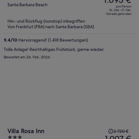
betrug
out
Santa Barbara Beach
pro Person
2.684 €,
of
10. Okt.–17. Okt.
Gerade gefunden
jetzt
5
Hin- und Rückflug (nonstop) inbegriffen
beträgt
Von Frankfurt (FRA) nach Santa Barbara (SBA)
er
1.893 €
9,4
/
10
Hervorragend! (1.418 Bewertungen)
pro
Person
Tolle Anlage! Reichhaltiges Frühstück, gerne wieder.
Bewertet am 26. Feb. 2026
Der
Villa Rosa Inn
2.720 €
Preis
1.997 €
3