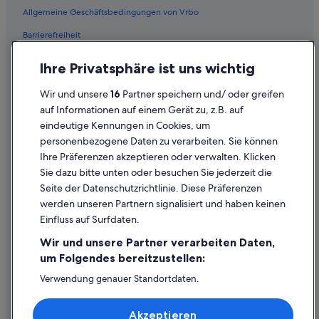
Allgemeine Geschäftsbedingungen von Vrbo
Barrierefreiheit
Einreisebestimmungen
Ihre Privatsphäre ist uns wichtig
Datenschutzerklärung
Wir und unsere
16
Partner speichern und/ oder greifen
Cookie-Erklärung
auf Informationen auf einem Gerät zu, z.B. auf
eindeutige Kennungen in Cookies, um
Rechtliche Hinweise/Kontakt
personenbezogene Daten zu verarbeiten. Sie können
Inhaltsrichtlinien und Melden von Inhalten
Ihre Präferenzen akzeptieren oder verwalten. Klicken
Sie dazu bitte unten oder besuchen Sie jederzeit die
Hilfe
Seite der Datenschutzrichtlinie. Diese Präferenzen
werden unseren Partnern signalisiert und haben keinen
Hilfe
Einfluss auf Surfdaten.
Buchung ändern oder stornieren
Wir und unsere Partner verarbeiten Daten,
Rückerstattungsprozess und Zeitrahmen
um Folgendes bereitzustellen:
Buchen Sie einen Flug mit einer Gutschrift bei der Fluggesellschaft
Verwendung genauer Standortdaten.
Endgeräteeigenschaften zur Identifikation aktiv abfragen.
Internationale Reisedokumente
Speichern von oder Zugriff auf Informationen auf einem
Akzeptieren
Endgerät. Personalisierte Werbung und Inhalte, Messung