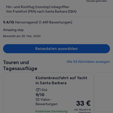
Gerade gefunden
jetzt
5
Hin- und Rückflug (nonstop) inbegriffen
beträgt
Von Frankfurt (FRA) nach Santa Barbara (SBA)
er
2.012 €
9,4
/
10
Hervorragend! (1.449 Bewertungen)
pro
Person
Amazing stay
Bewertet am 28. Feb. 2026
Reisedaten auswählen
Touren und
Alle 54 Aktivitäten anzeigen
Tagesausflüge
Wird in einem n
Küstenkreuzfahrt auf Yacht in Santa Barbara
Santa Barb
Küstenkreuzfahrt auf Yacht
in Santa Barbara
Die
1 Std.
9.0
9/10
Aktivität
von
32 Viator-
dauert
Der
33 €
Bewertungen
10,
1 Stunde
Preis
basierend
inkl. Steuern &
Kostenlose Stornierung
beträgt
Gebühren