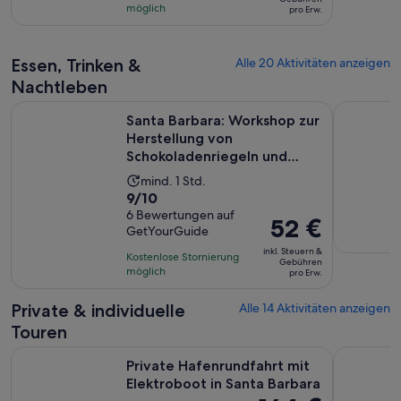
auf
möglich
pro Erw.
33 €
32
pro
Bewertungen.
Erw.
Essen, Trinken &
Alle 20 Aktivitäten anzeigen
Nachtleben
Santa Barbara: Workshop zur Herstellung von Schokoladenri
Santa Ynez
Santa Barbara: Workshop zur
Herstellung von
Schokoladenriegeln und
Kunstsch...
Die
mind. 1 Std.
9.0
9/10
Aktivität
von
6 Bewertungen auf
dauert
Der
52 €
GetYourGuide
10,
1 Stunde
Preis
basierend
inkl. Steuern &
Kostenlose Stornierung
beträgt
Gebühren
auf
möglich
pro Erw.
52 €
6
pro
Private & individuelle
Alle 14 Aktivitäten anzeigen
Bewertungen.
Erw.
Touren
Wir
Private Hafenrundfahrt mit Elektroboot in Santa Barbara
Pacific Co
Private Hafenrundfahrt mit
Elektroboot in Santa Barbara