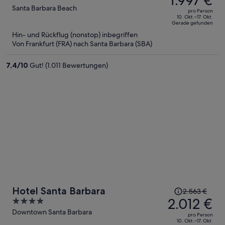
betrug
out
Santa Barbara Beach
pro Person
2.720 €,
of
10. Okt.–17. Okt.
Gerade gefunden
jetzt
5
Hin- und Rückflug (nonstop) inbegriffen
beträgt
Von Frankfurt (FRA) nach Santa Barbara (SBA)
er
1.997 €
7,4
/
10
Gut! (1.011 Bewertungen)
pro
Person
Der
Hotel Santa Barbara
2.563 €
Preis
2.012 €
4
betrug
out
Downtown Santa Barbara
pro Person
2.563 €,
of
10. Okt.–17. Okt.