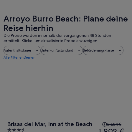
Touren und
Essen, Trinken
Geschichte &
Private &
Tagesausflüge
& Nachtleben
Kultur
individuelle
Touren
Arroyo Burro Beach: Plane deine
Reise hierhin
Die Preise wurden innerhalb der vergangenen 48 Stunden
ermittelt. Klicke, um aktualisierte Preise anzuzeigen.
Aufenthaltsdauer
Unterkunftsstandard
Beförderungsklasse
Alle Filter entfernen
Der
Brisas del Mar, Inn at the Beach
2.684 €
Preis
1.893 €
3.5