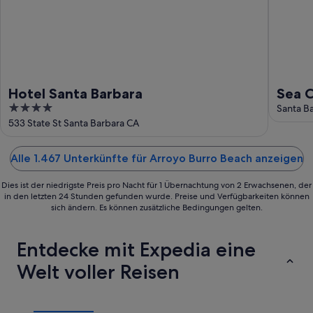
Hotel Santa Barbara
Sea C
4
Hide
Santa B
out
533 State St Santa Barbara CA
of
5
Alle 1.467 Unterkünfte für Arroyo Burro Beach anzeigen
Dies ist der niedrigste Preis pro Nacht für 1 Übernachtung von 2 Erwachsenen, der
in den letzten 24 Stunden gefunden wurde. Preise und Verfügbarkeiten können
sich ändern. Es können zusätzliche Bedingungen gelten.
Entdecke mit Expedia eine
Welt voller Reisen