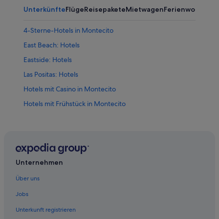
Unterkünfte
Flüge
Reisepakete
Mietwagen
Ferienwohnung
4-Sterne-Hotels in Montecito
East Beach: Hotels
Eastside: Hotels
Las Positas: Hotels
Hotels mit Casino in Montecito
Hotels mit Frühstück in Montecito
Hotels mit Restaurant in Montecito
Hotels mit Aussicht in Montecito
Luxus in Montecito
Hotels mit Wellnessbereich in Montecito
Unternehmen
Montecito: Hotels
Über uns
Hotels nahe Santa Barbara City College
Jobs
Boutique- in Santa Barbara
Unterkunft registrieren