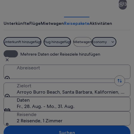
3
Burro
Beach
Unterkünfte
Flüge
Mietwagen
Reisepakete
Aktivitäten
Unterkunft hinzugefügt
Flug hinzugefügt
Mietwagen
Economy
Ein Sandstrand mit großen Felsen im 
Mehrere Daten oder Reiseziele hinzufügen
Abreiseort
Zielort
Arroyo Burro Beach, Santa Barbara, Kalifornien, USA
Daten
Fr., 28. Aug. - Mo., 31. Aug.
Reisende
2 Reisende, 1 Zimmer
Suchen