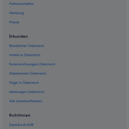
Günstige in Santa Barbara
Partnerschaften
Hotels mit Frühstück in Santa Barbara
Werbung
Hotels mit Aussicht in Santa Barbara
Presse
Strand in Santa Barbara
Santa Barbara Hotels
Erkunden
Motels in Santa Barbara
Reiseführer Österreich
Hotels nahe Susan Quinlan Doll and Teddy Bear
Hotels in Österreich
Museum
Ferienwohnungen Österreich
Waterfront: Hotels
Städtereisen Österreich
West Beach: Hotels
Flüge in Österreich
Mietwagen Österreich
Alle Unterkunftsarten
Richtlinien
Expedia.at AGB