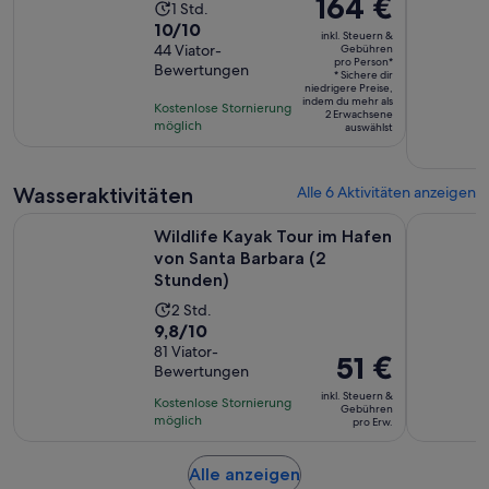
Der
164 €
Die
1 Std.
Preis
10.0
10/10
Aktivität
inkl. Steuern &
beträgt
von
44 Viator-
Gebühren
dauert
pro Person*
164 €
Bewertungen
10,
1 Stunde
* Sichere dir
niedrigere Preise,
pro
basierend
indem du mehr als
Kostenlose Stornierung
Person*
2 Erwachsene
auf
möglich
auswählst
44
Bewertungen.
Wasseraktivitäten
Alle 6 Aktivitäten anzeigen
Wildlife Kayak Tour im Hafen von Santa Barbara (2 Stunden)
Sunset Kay
Wildlife Kayak Tour im Hafen
von Santa Barbara (2
Stunden)
Die
2 Std.
9.8
9,8/10
Aktivität
von
81 Viator-
dauert
Der
51 €
Bewertungen
10,
2
Preis
basierend
inkl. Steuern &
Stunden
Kostenlose Stornierung
beträgt
Gebühren
auf
möglich
pro Erw.
51 €
81
pro
Bewertungen.
Wird
Alle anzeigen
Erw.