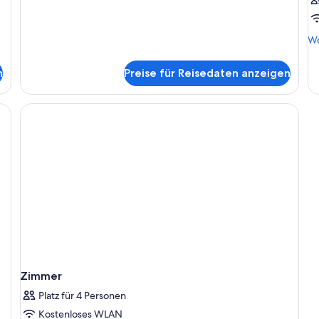
We
We
De
fü
n
Preise für Reisedaten anzeigen
Zi
Zimmer
Platz für 4 Personen
Kostenloses WLAN