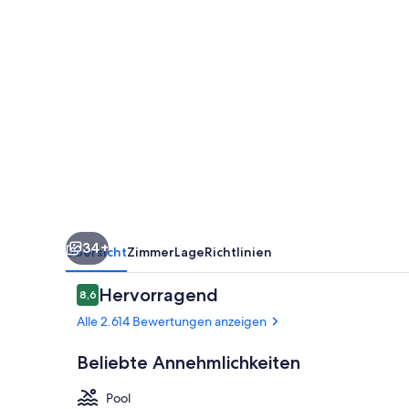
34+
Übersicht
Zimmer
Lage
Richtlinien
Bewertungen
Hervorragend
8,6
8,6 von 10.
Alle 2.614 Bewertungen anzeigen
Beliebte Annehmlichkeiten
Pool