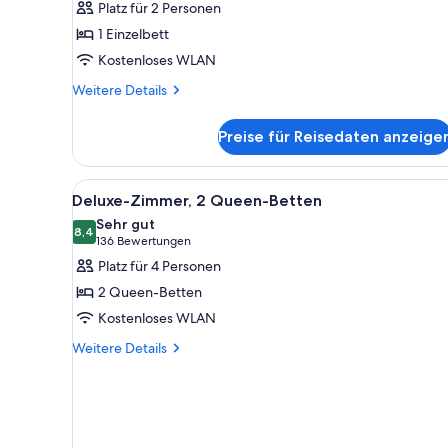
Platz für 2 Personen
House
1 Einzelbett
anzeigen
Kostenloses WLAN
Weitere
Weitere Details
Details
für
Preise für Reisedaten anzeige
Run
of
House
Alle
Ein Hotelzimmer mit zwei Bett
4
Deluxe-Zimmer, 2 Queen-Betten
Fotos
Sehr gut
für
8,4
8,4 von 10
(136
136 Bewertungen
Deluxe-
Bewertungen)
Platz für 4 Personen
Zimmer,
2 Queen-Betten
2 Queen-
Kostenloses WLAN
Betten
Weitere
anzeigen
Weitere Details
Details
für
Deluxe-
Zimmer,
2 Queen-