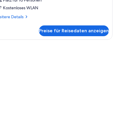
Platz für 10 Personen
Kostenloses WLAN
itere
itere Details
tails
r
Preise für Reisedaten anzeigen
mmer