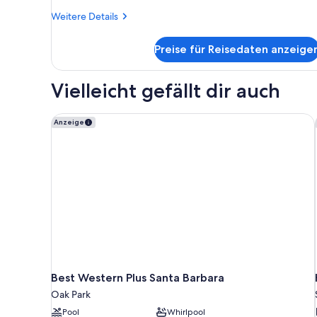
Weitere
Weitere Details
Details
für
Preise für Reisedaten anzeige
Zimmer
Vielleicht gefällt dir auch
Best Western Plus Santa Barbara
Anzeige
Best Western Plus Santa Barbara
Oak Park
Pool
Whirlpool