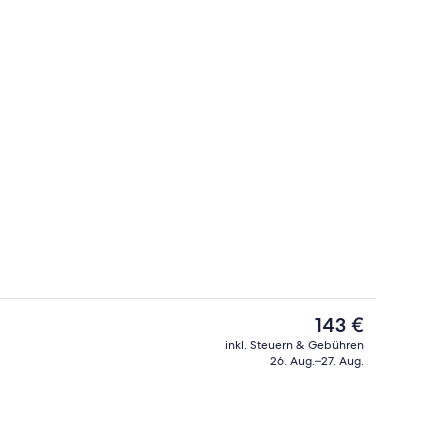
der Lobby
Speisen
Der
143 €
aktuelle
inkl. Steuern & Gebühren
Preis
26. Aug.–27. Aug.
begriffenes kontinentales Frühstück
Außen-Whirlpool
beträgt
143 €.