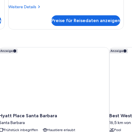
Weitere
Weitere Details
Details
für
n
Preise für Reisedaten anzeigen
Zimmer
Hyatt Place Santa Barbara
Best Weste
Anzeige
Anzeige
Hyatt Place Santa Barbara
Best Weste
Santa Barbara
16,5 km von 
Frühstück inbegriffen
Haustiere erlaubt
Pool