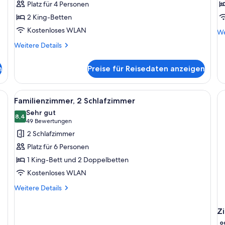
Platz für 4 Personen
anzeigen
1 
2 King-Betten
B
Kostenloses WLAN
We
a
We
De
Weitere
Weitere Details
fü
Details
De
für
Zi
n
Preise für Reisedaten anzeigen
Premium-
1 
Suite
Be
en, einem Schreibtisch mit Laptop, einem Sessel, einer Schreibtischlampe,
Alle
Ein Hotelzimmer mit Bett, Schreibtisch
7
Familienzimmer, 2 Schlafzimmer
Fotos
Sehr gut
für
8,4
8,4 von 10
(49
49 Bewertungen
Familienzimmer,
Bewertungen)
2 Schlafzimmer
2 Schlafzimmer
Platz für 6 Personen
anzeigen
1 King-Bett und 2 Doppelbetten
Kostenloses WLAN
Weitere
Weitere Details
Details
für
Z
Familienzimmer,
2 Schlafzimmer