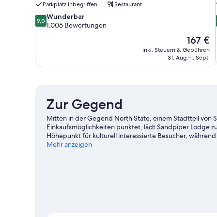
Parkplatz inbegriffen
Restaurant
9.0
Wunderbar
9,0
von
1.006 Bewertungen
10,
Der
167 €
Wunderbar,
Preis
inkl. Steuern & Gebühren
1.006
beträgt
31. Aug.–1. Sept.
Bewertungen
167 €
Zur Gegend
Mitten in der Gegend North State, einem Stadtteil von S
Einkaufsmöglichkeiten punktet, lädt Sandpiper Lodge zu 
Höhepunkt für kulturell interessierte Besucher, währen
sind, wenn du etwas unternehmen möchtest. Ebenfalls e
Mehr anzeigen
Zoo und Earl Warren Showgrounds. Die Region bietet viel
Barbara
Weitere Motels in Santa Barbara anzeigen