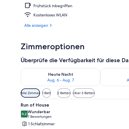
Frühstück inbegriffen
Sitzecke in d
Kostenloses WLAN
Alle anzeigen
Zimmeroptionen
Überprüfe die Verfügbarkeit für diese D
Überprüfe die Verfügbarkeit für heute Nacht, Aug. 6
Überprüfe die
Heute Nacht
Aug. 6 - Aug. 7
A
Verfügbare
Alle Zimmer
1 Bett
2 Betten
Über 3 Betten
Filter
Alle
Der Eingang des Sandpiper Lod
für
1
Run of House
Fotos
Zimmer
Wunderbar
für
9,2
9,2 von 10
(7
7 Bewertungen
Run
Bewertungen)
1 Schlafzimmer
of