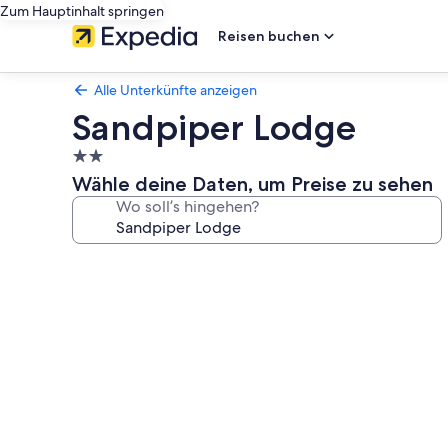
Zum Hauptinhalt springen
Reisen buchen
Alle Unterkünfte anzeigen
Sandpiper Lodge
2.0-
Sterne-
Wähle deine Daten, um Preise zu sehen
Unterkunft
Wo soll’s hingehen?
Fotogalerie
von
Sandpiper
Lodge