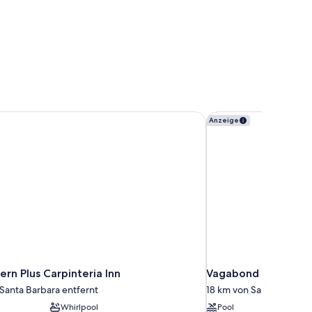
rn Plus Carpinteria Inn
Vagabond Inn Santa B
Anzeige
rn Plus Carpinteria Inn
Vagabond Inn Santa 
Santa Barbara entfernt
18 km von Santa Barbara
Whirlpool
Pool