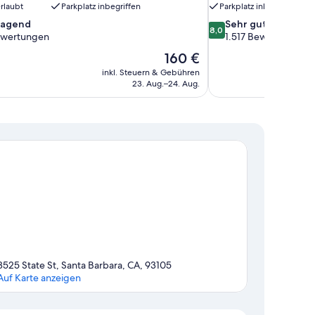
rlaubt
Parkplatz inbegriffen
Parkplatz inbegriffen
8.0
ragend
Sehr gut
8,0
von
ewertungen
1.517 Bewertungen
10,
Der
160 €
nd,
Sehr
Preis
inkl. Steuern & Gebühren
gut,
beträgt
23. Aug.–24. Aug.
en
1.517
160 €
Bewertungen
3525 State St, Santa Barbara, CA, 93105
Auf Karte anzeigen
Karte