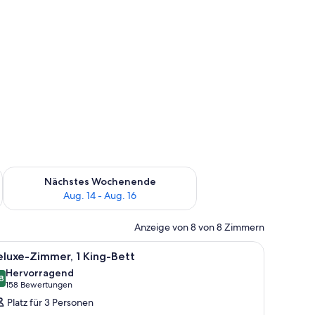
es Wochenende, Aug. 7 - Aug. 9.
Überprüfe die Verfügbarkeit für nächstes Wochenende, Aug. 1
Nächstes Wochenende
Aug. 14 - Aug. 16
Anzeige von 8 von 8 Zimmern
iner Couch, einem an der Wand befestigten Fernseher und einer Mikrowelle a
le
Ein Hotelzimmer mit Bett, Schreibtisch, Stuhl
5
luxe-Zimmer, 1 King-Bett
otos
Hervorragend
ür
8
8,8 von 10
(158
158 Bewertungen
eluxe-
Bewertungen)
Platz für 3 Personen
immer,