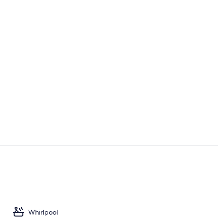
Sitzecke in 
Tägliches in
Whirlpool