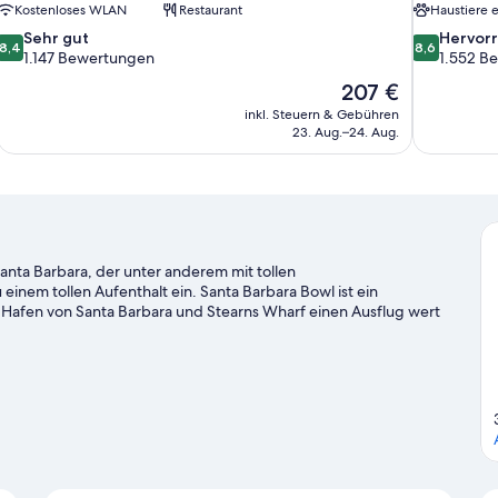
Kostenloses WLAN
Restaurant
Haustiere e
8.4
8.6
Sehr gut
Hervor
8,4
8,6
von
von
1.147 Bewertungen
1.552 B
10,
10,
Der
207 €
Sehr
Hervorrage
Preis
inkl. Steuern & Gebühren
gut,
1.552
beträgt
23. Aug.–24. Aug.
1.147
Bewertung
207 €
Bewertungen
anta Barbara, der unter anderem mit tollen
einem tollen Aufenthalt ein. Santa Barbara Bowl ist ein
d Hafen von Santa Barbara und Stearns Wharf einen Ausflug wert
inen Besuch wert sind diese beiden Highlights: Santa Barbara
e Aktivitäten, zum Beispiel Golf.
Zum Reiseführer für Santa