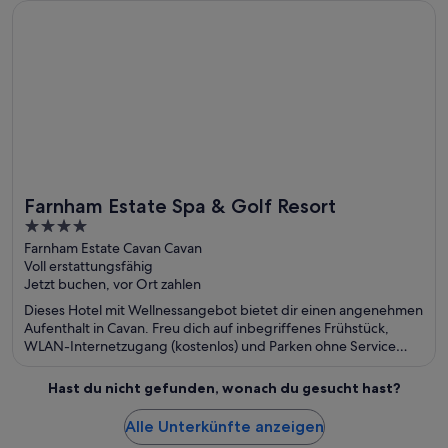
Wird in einem neuen Fenster geöffnet
Farnham Estate Spa & Golf Resort
Farnham Estate Spa & Golf Resort
Toll für Wellnesswochenenden
4
out
Farnham Estate Cavan Cavan
Voll erstattungsfähig
of
Jetzt buchen, vor Ort zahlen
5
Dieses Hotel mit Wellnessangebot bietet dir einen angenehmen
Aufenthalt in Cavan. Freu dich auf inbegriffenes Frühstück,
WLAN-Internetzugang (kostenlos) und Parken ohne Service
(kostenlos). Die Gäste loben das hilfsbereite Personal in unseren
Bewertungen. Einige beliebte Sehenswürdigkeiten – County
Hast du nicht gefunden, wonach du gesucht hast?
Cavan Golf Club und Farnham Lough – befinden sich in der
Nähe.
Alle Unterkünfte anzeigen