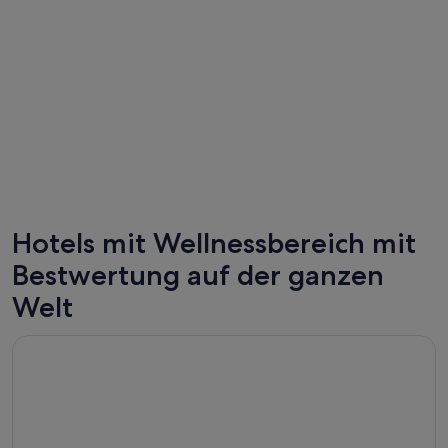
Hotels mit Wellnessbereich mit
Las Vegas
Cancún
Bestwertung auf der ganzen
248 Wellnesshotels
144 Well
Welt
Wird in einem neuen Fenster geöffnet
Corinthia Budapest