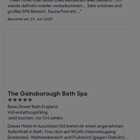
"Tolles Hotel tolle Leute tolles Restaurant alles bestens…Ich
werde definitiv wieder vorbeikommen… Sehr schönes und
großes SPA Bereich. Sauna Pool etc…"
Bewertet am 23. Juli 2025
Wird in einem neuen Fenster geöffnet
The Gainsborough Bath Spa
The Gainsborough Bath Spa
Toll für Wellnesswochenenden
5
out
Beau Street Bath England
Voll erstattungsfähig
of
Jetzt buchen, vor Ort zahlen
5
Dieses Hotel im luxuriösen Stil bietet dir einen angenehmen
Aufenthalt in Bath. Freu dich auf WLAN-Internetzugang
(kostenlos), Wellnessbereich und Frühstück (gegen Gebühr).