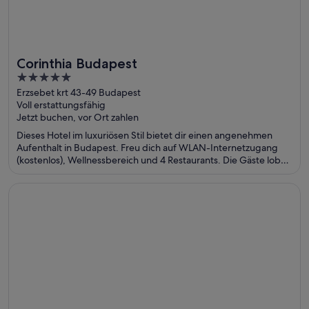
Corinthia Budapest
Toll für Wellnesswochenenden
5
out
Erzsebet krt 43-49 Budapest
Voll erstattungsfähig
of
Jetzt buchen, vor Ort zahlen
5
Dieses Hotel im luxuriösen Stil bietet dir einen angenehmen
Aufenthalt in Budapest. Freu dich auf WLAN-Internetzugang
(kostenlos), Wellnessbereich und 4 Restaurants. Die Gäste loben
das Frühstück und die Bar in unseren Bewertungen. Einige
beliebte Sehenswürdigkeiten – Margareteninsel und
Wird in einem neuen Fenster geöffnet
QC Grand Hotel Roma
Ungarische Staatsoper Operaház – befinden sich in der Nähe.