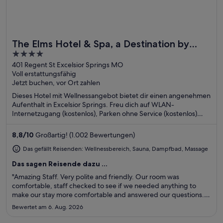
The Elms Hotel & Spa, a Destination by
Toll für Wellnesswochenenden
4
Hyatt Hotel
out
401 Regent St Excelsior Springs MO
Voll erstattungsfähig
of
Jetzt buchen, vor Ort zahlen
5
Dieses Hotel mit Wellnessangebot bietet dir einen angenehmen
Aufenthalt in Excelsior Springs. Freu dich auf WLAN-
Internetzugang (kostenlos), Parken ohne Service (kostenlos)
und Wellnessbereich. Die Gäste loben das hilfsbereite Personal
in unseren Bewertungen. Einige beliebte Sehenswürdigkeiten
8,8
/
10
Großartig! (1.002 Bewertungen)
– Hall of Waters and Cultural Museum und Excelsior Springs Golf
Course – befinden sich in der Nähe.
Das gefällt Reisenden: Wellnessbereich, Sauna, Dampfbad, Massage
Das sagen Reisende dazu ...
"Amazing Staff. Very polite and friendly. Our room was
comfortable, staff checked to see if we needed anything to
make our stay more comfortable and answered our questions.
The grounds were maintained in excellent conditions. Can
Bewertet am 6. Aug. 2026
hardly wait until our next adventure there. Thank you."