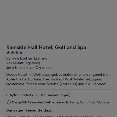
Ramside Hall Hotel, Golf and Spa
Toll für Wellnesswochenenden
4
out
Carrville Durham England
Voll erstattungsfähig
of
Jetzt buchen, vor Ort zahlen
5
Dieses Hotel mit Wellnessangebot bietet dir einen angenehmen
Aufenthalt in Durham. Freu dich auf WLAN-Internetzugang
(kostenlos), Parken ohne Service (kostenlos) und 2 Außenpools.
Die Gäste loben das hilfsbereite Personal und die sauberen
Zimmer in unseren Bewertungen. Einige beliebte
8,6
/
10
Großartig! (1.007 Bewertungen)
Sehenswürdigkeiten – Adventure Valley und Top Gear Karting –
befinden sich in der Nähe.
Das gefällt Reisenden: Wellnessbereich, Sauna, Dampfbad, Massage
Das sagen Reisende dazu ...