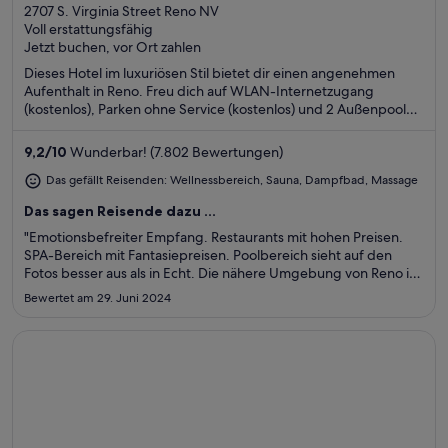
out
2707 S. Virginia Street Reno NV
Voll erstattungsfähig
of
Jetzt buchen, vor Ort zahlen
5
Dieses Hotel im luxuriösen Stil bietet dir einen angenehmen
Aufenthalt in Reno. Freu dich auf WLAN-Internetzugang
(kostenlos), Parken ohne Service (kostenlos) und 2 Außenpools.
Die Gäste loben den Pool und das Restaurant in unseren
Bewertungen. Einige beliebte Sehenswürdigkeiten –
9,2
/
10
Wunderbar! (7.802 Bewertungen)
Peppermill und Atlantis Casino – befinden sich in der Nähe.
Das gefällt Reisenden: Wellnessbereich, Sauna, Dampfbad, Massage
Das sagen Reisende dazu ...
"Emotionsbefreiter Empfang. Restaurants mit hohen Preisen.
SPA-Bereich mit Fantasiepreisen. Poolbereich sieht auf den
Fotos besser aus als in Echt. Die nähere Umgebung von Reno ist
unspektakulär. Der "Strip" von Reno ist überbewertet und
Bewertet am 29. Juni 2024
schliesst um 21 Uhr bis auf die 3 Casinos"
Wird in einem neuen Fenster geöffnet
The Elms Hotel & Spa, a Destination by Hyatt Hotel