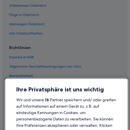
Städtereisen Österreich
Flüge in Österreich
Mietwagen Österreich
Alle Unterkunftsarten
Richtlinien
Expedia.at AGB
Allgemeine Geschäftsbedingungen von Vrbo
Barrierefreiheit
Einreisebestimmungen
Ihre Privatsphäre ist uns wichtig
Datenschutzerklärung
Wir und unsere
16
Partner speichern und/ oder greifen
Cookie-Erklärung
auf Informationen auf einem Gerät zu, z.B. auf
eindeutige Kennungen in Cookies, um
Rechtliche Hinweise/Kontakt
personenbezogene Daten zu verarbeiten. Sie können
Inhaltsrichtlinien und Melden von Inhalten
Ihre Präferenzen akzeptieren oder verwalten. Klicken