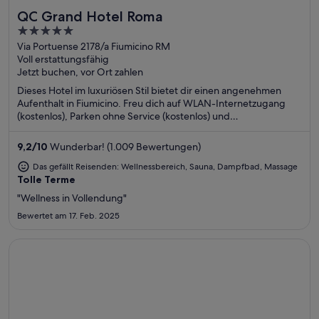
QC Grand Hotel Roma
Toll für Wellnesswochenenden
5
out
Via Portuense 2178/a Fiumicino RM
Voll erstattungsfähig
of
Jetzt buchen, vor Ort zahlen
5
Dieses Hotel im luxuriösen Stil bietet dir einen angenehmen
Aufenthalt in Fiumicino. Freu dich auf WLAN-Internetzugang
(kostenlos), Parken ohne Service (kostenlos) und
Wellnessbereich. Die Gäste loben das hilfsbereite Personal und
den allgemeinen Zustand der Unterkunft in unseren
9,2
/
10
Wunderbar! (1.009 Bewertungen)
Bewertungen. Einige beliebte Sehenswürdigkeiten –
Archäologischer Park Ostia Antica und Parco Leonardo –
Das gefällt Reisenden: Wellnessbereich, Sauna, Dampfbad, Massage
Tolle Terme
befinden sich in der Nähe.
"Wellness in Vollendung"
Bewertet am 17. Feb. 2025
Wird in einem neuen Fenster geöffnet
Macdonald Bath Spa