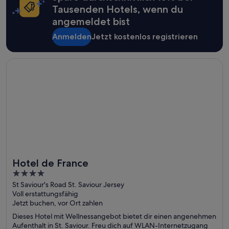
Tausenden Hotels, wenn du
angemeldet bist
Anmelden
Jetzt kostenlos registrieren
Wird in einem neuen Fenster geöffnet
Hotel de France
Hotel de France
Toll für Wellnesswochenenden
4
out
St Saviour's Road St. Saviour Jersey
Voll erstattungsfähig
of
Jetzt buchen, vor Ort zahlen
5
Dieses Hotel mit Wellnessangebot bietet dir einen angenehmen
Aufenthalt in St. Saviour. Freu dich auf WLAN-Internetzugang