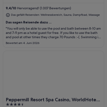
Die Gäste loben das hilfsbereite Personal und den allgemeinen
Zustand der Unterkunft in unseren Bewertungen. Einige
9,4
/
10
Hervorragend! (1.007 Bewertungen)
beliebte Sehenswürdigkeiten – Roman Baths und Thermae Bath
Spa – befinden sich in der Nähe.
Das gefällt Reisenden: Wellnessbereich, Sauna, Dampfbad, Massage
Das sagen Reisende dazu ...
"You will only be able to use the pool and bath between 8-10 am
and 7-9 pm as a hotel guest for free. If you like to use the bath
and pool at other times they charge 70 Pounds :-(. Swimming in
the pool is not possible (too hot and too small). Breakfast and
Bewertet am 4. Juni 2026
Restaurant are very expensive."
Wird in einem neuen Fenster geöffnet
Peppermill Resort Spa Casino, WorldHotels Elite
Peppermill Resort Spa Casino, WorldHotels
Toll für Wellnesswochenenden
4.5
Elite