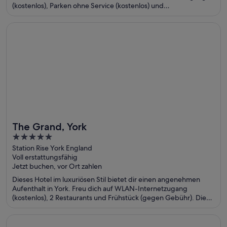
(kostenlos), Parken ohne Service (kostenlos) und
Wellnessbereich. Die Gäste loben das hilfsbereite Personal und
den allgemeinen Zustand der Unterkunft in unseren
Wird in einem neuen Fenster geöffnet
The Grand, York
Bewertungen. Einige beliebte Sehenswürdigkeiten – Hafen von
Jersey und Strand von St Brelade's Bay – befinden sich in der
Nähe.
The Grand, York
Toll für Wellnesswochenenden
5
out
Station Rise York England
Voll erstattungsfähig
of
Jetzt buchen, vor Ort zahlen
5
Dieses Hotel im luxuriösen Stil bietet dir einen angenehmen
Aufenthalt in York. Freu dich auf WLAN-Internetzugang
(kostenlos), 2 Restaurants und Frühstück (gegen Gebühr). Die
Gäste loben das hilfsbereite Personal und die sauberen Zimmer
in unseren Bewertungen. Einige beliebte Sehenswürdigkeiten
Wird in einem neuen Fenster geöffnet
Ramside Hall Hotel, Golf and Spa
– York City Walls und York Minster – befinden sich in der Nähe.