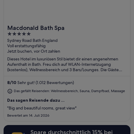
Macdonald Bath Spa
Toll für Wellnesswochenenden
5
out
Sydney Road Bath England
Voll erstattungsfähig
of
Jetzt buchen, vor Ort zahlen
5
Dieses Hotel im luxuriösen Stil bietet dir einen angenehmen
Aufenthalt in Bath. Freu dich auf WLAN-Internetzugang
(kostenlos), Wellnessbereich und 3 Bars/Lounges. Die Gäste
loben das hilfsbereite Personal in unseren Bewertungen. Einige
beliebte Sehenswürdigkeiten – Roman Baths und Holburne
8
/
10
Sehr gut! (1.012 Bewertungen)
Museum – befinden sich in der Nähe.
Das gefällt Reisenden: Wellnessbereich, Sauna, Dampfbad, Massage
Das sagen Reisende dazu ...
"Big and beautiful rooms, great view"
Bewertet am 14. Juli 2026
Spare durchschnittlich 15% bei