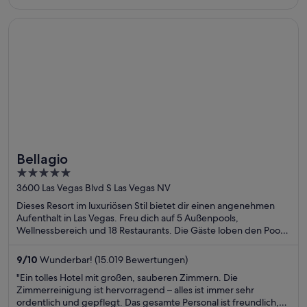
Am letzten Tag wurde unser Zimmer NICHT gereinigt!
Scheinbar ..."
Wird in einem neuen Fenster geöffnet
Bellagio
Bellagio
5
out
3600 Las Vegas Blvd S Las Vegas NV
of
Dieses Resort im luxuriösen Stil bietet dir einen angenehmen
5
Aufenthalt in Las Vegas. Freu dich auf 5 Außenpools,
Wellnessbereich und 18 Restaurants. Die Gäste loben den Pool
und das Restaurant in unseren Bewertungen. Einige beliebte
Sehenswürdigkeiten – Bellagio Casino und The Cosmopolitan
9
/
10
Wunderbar! (15.019 Bewertungen)
Casino – befinden sich in der Nähe.
"Ein tolles Hotel mit großen, sauberen Zimmern. Die
Zimmerreinigung ist hervorragend – alles ist immer sehr
ordentlich und gepflegt. Das gesamte Personal ist freundlich,