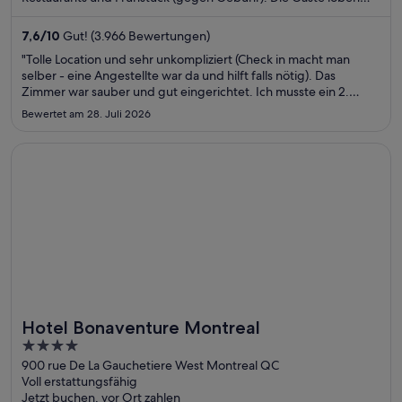
das Frühstück und das hilfsbereite Personal in unseren
Bewertungen. Einige beliebte Sehenswürdigkeiten – British
7,6
/
10
Gut! (3.966 Bewertungen)
Museum und Leicester Square – befinden sich in der Nähe.
"Tolle Location und sehr unkompliziert (Check in macht man
selber - eine Angestellte war da und hilft falls nötig). Das
Zimmer war sauber und gut eingerichtet. Ich musste ein 2.
Handtuch haben - wurde sofort erledigt."
Bewertet am 28. Juli 2026
Wird in einem neuen Fenster geöffnet
Hotel Bonaventure Montreal
Hotel Bonaventure Montreal
4
out
900 rue De La Gauchetiere West Montreal QC
Voll erstattungsfähig
of
Jetzt buchen, vor Ort zahlen