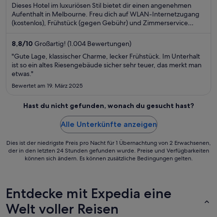
Dieses Hotel im luxuriösen Stil bietet dir einen angenehmen
Aufenthalt in Melbourne. Freu dich auf WLAN-Internetzugang
(kostenlos), Frühstück (gegen Gebühr) und Zimmerservice
(bitte Zeiten beachten). Die Gäste loben das hilfsbereite
Personal und die sauberen Zimmer in unseren Bewertungen.
8,8
/
10
Großartig! (1.004 Bewertungen)
Einige beliebte Sehenswürdigkeiten – Melbourne Central und
"Gute Lage, klassischer Charme, lecker Frühstück. Im Unterhalt
Rod Laver Arena – befinden sich in der Nähe.
ist so ein altes Riesengebäude sicher sehr teuer, das merkt man
etwas."
Bewertet am 19. März 2025
Hast du nicht gefunden, wonach du gesucht hast?
Alle Unterkünfte anzeigen
Dies ist der niedrigste Preis pro Nacht für 1 Übernachtung von 2 Erwachsenen,
der in den letzten 24 Stunden gefunden wurde. Preise und Verfügbarkeiten
können sich ändern. Es können zusätzliche Bedingungen gelten.
Entdecke mit Expedia eine
Welt voller Reisen