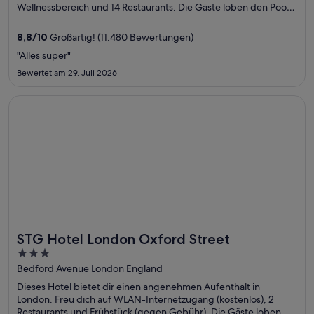
Wellnessbereich und 14 Restaurants. Die Gäste loben den Pool
und das hilfsbereite Personal in unseren Bewertungen. Einige
beliebte Sehenswürdigkeiten – Aria Casino und The
8,8
/
10
Großartig! (11.480 Bewertungen)
Cosmopolitan Casino – befinden sich in der Nähe.
"Alles super"
Bewertet am 29. Juli 2026
Wird in einem neuen Fenster geöffnet
STG Hotel London Oxford Street
STG Hotel London Oxford Street
3
out
Bedford Avenue London England
of
Dieses Hotel bietet dir einen angenehmen Aufenthalt in
5
London. Freu dich auf WLAN-Internetzugang (kostenlos), 2
Restaurants und Frühstück (gegen Gebühr). Die Gäste loben