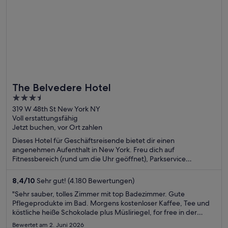
The Belvedere Hotel
3.5
out
319 W 48th St New York NY
Voll erstattungsfähig
of
Jetzt buchen, vor Ort zahlen
5
Dieses Hotel für Geschäftsreisende bietet dir einen
angenehmen Aufenthalt in New York. Freu dich auf
Fitnessbereich (rund um die Uhr geöffnet), Parkservice
(kostenpflichtig) und eine rund um die Uhr besetzte Rezeption.
Die Gäste loben das hilfsbereite Personal und die sauberen
8,4
/
10
Sehr gut! (4.180 Bewertungen)
Zimmer in unseren Bewertungen. Einige beliebte
"Sehr sauber, tolles Zimmer mit top Badezimmer. Gute
Sehenswürdigkeiten – Broadway und Times Square – befinden
Pflegeprodukte im Bad. Morgens kostenloser Kaffee, Tee und
sich in der Nähe.
köstliche heiße Schokolade plus Müsliriegel, for free in der
Lobby erhältlich. Unser Aufenthalt war super bis auf eine Sache.
Bewertet am 2. Juni 2026