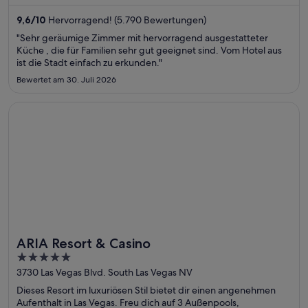
geöffnet). Die Gäste loben das Frühstück und den Pool in
unseren Bewertungen. Einige beliebte Sehenswürdigkeiten –
9,6
/
10
Hervorragend! (5.790 Bewertungen)
Rue Sainte-Catherine und Bell Centre – befinden sich in der
"Sehr geräumige Zimmer mit hervorragend ausgestatteter
Nähe.
Küche , die für Familien sehr gut geeignet sind. Vom Hotel aus
ist die Stadt einfach zu erkunden."
Bewertet am 30. Juli 2026
Wird in einem neuen Fenster geöffnet
ARIA Resort & Casino
ARIA Resort & Casino
5
out
3730 Las Vegas Blvd. South Las Vegas NV
of
Dieses Resort im luxuriösen Stil bietet dir einen angenehmen
5
Aufenthalt in Las Vegas. Freu dich auf 3 Außenpools,