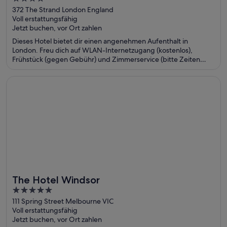
out
372 The Strand London England
Voll erstattungsfähig
of
Jetzt buchen, vor Ort zahlen
5
Dieses Hotel bietet dir einen angenehmen Aufenthalt in
London. Freu dich auf WLAN-Internetzugang (kostenlos),
Frühstück (gegen Gebühr) und Zimmerservice (bitte Zeiten
beachten). Die Gäste loben das Frühstück und das Restaurant in
unseren Bewertungen. Einige beliebte Sehenswürdigkeiten –
Wird in einem neuen Fenster geöffnet
The Hotel Windsor
Trafalgar Square und Leicester Square – befinden sich in der
Nähe.
The Hotel Windsor
5
out
111 Spring Street Melbourne VIC
Voll erstattungsfähig
of
Jetzt buchen, vor Ort zahlen
5