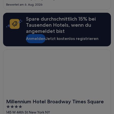
höflich und jederzeit hilfsbereit. Man fühlt sich vom ersten
Bewertet am 6. Aug. 2026
Moment an willkommen. Ich kann dieses Hotel uneingeschränkt
weiterempfehlen ..."
Spare durchschnittlich 15% bei
Tausenden Hotels, wenn du
angemeldet bist
Anmelden
Jetzt kostenlos registrieren
Wird in einem neuen Fenster geöffnet
Millennium Hotel Broadway Times Square
Millennium Hotel Broadway Times Square
4
out
145 W 44th St New York NY