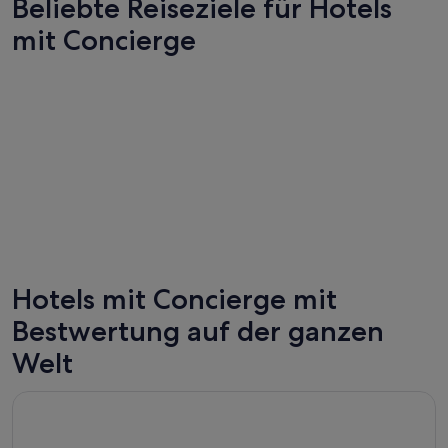
Beliebte Reiseziele für Hotels
mit Concierge
Hotels mit Concierge mit
Tokio
Orlando
Bestwertung auf der ganzen
129 Hotels mit Concierge
333 Hote
Welt
Wird in einem neuen Fenster geöffnet
Mountain Modern Sedona, Tapestry Collection by Hilton