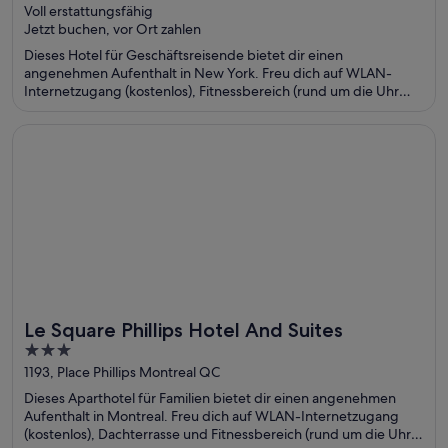
Voll erstattungsfähig
of
Jetzt buchen, vor Ort zahlen
5
Dieses Hotel für Geschäftsreisende bietet dir einen
angenehmen Aufenthalt in New York. Freu dich auf WLAN-
Internetzugang (kostenlos), Fitnessbereich (rund um die Uhr
geöffnet) und eine rund um die Uhr besetzte Rezeption. Die
Gäste loben das hilfsbereite Personal und die sauberen Zimmer
Wird in einem neuen Fenster geöffnet
Le Square Phillips Hotel And Suites
in unseren Bewertungen. Einige beliebte Sehenswürdigkeiten
– Times Square und Broadway – befinden sich in der Nähe.
Le Square Phillips Hotel And Suites
3
out
1193, Place Phillips Montreal QC
of
Dieses Aparthotel für Familien bietet dir einen angenehmen
5
Aufenthalt in Montreal. Freu dich auf WLAN-Internetzugang
(kostenlos), Dachterrasse und Fitnessbereich (rund um die Uhr