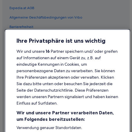
Expedia.at AGB
Allgemeine Geschäftsbedingungen von Vrbo
Barrierefreiheit
Einreisebestimmungen
Ihre Privatsphäre ist uns wichtig
Datenschutzerklärung
Wir und unsere
16
Partner speichern und/ oder greifen
Cookie-Erklärung
auf Informationen auf einem Gerät zu, z.B. auf
eindeutige Kennungen in Cookies, um
Rechtliche Hinweise/Kontakt
personenbezogene Daten zu verarbeiten. Sie können
Inhaltsrichtlinien und Melden von Inhalten
Ihre Präferenzen akzeptieren oder verwalten. Klicken
Sie dazu bitte unten oder besuchen Sie jederzeit die
Hilfe
Seite der Datenschutzrichtlinie. Diese Präferenzen
werden unseren Partnern signalisiert und haben keinen
Hilfe
Einfluss auf Surfdaten.
Buchung ändern oder stornieren
Wir und unsere Partner verarbeiten Daten,
Rückerstattungsprozess und Zeitrahmen
um Folgendes bereitzustellen:
Buchen Sie einen Flug mit einer Gutschrift bei der Fluggesellschaft
Verwendung genauer Standortdaten.