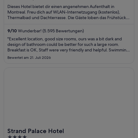
5
Dieses Hotel bietet dir einen angenehmen Aufenthalt in
Montreal. Freu dich auf WLAN-Internetzugang (kostenlos),
Thermalbad und Dachterrasse. Die Gäste loben das Frühstück
und den Pool in unseren Bewertungen. Einige beliebte
Sehenswürdigkeiten – Bell Centre und Rue Sainte-Catherine –
9
/
10
Wunderbar! (5.595 Bewertungen)
befinden sich in der Nähe.
"Excellent location, good size rooms, ours was a bit dark and
design of bathroom could be better for such a large room.
Breakfast is OK, Staff were very friendly and helpful. Swimming
pool was great bonus."
Bewertet am 21. Juli 2026
Wird in einem neuen Fenster geöffnet
Strand Palace Hotel
Strand Palace Hotel
4