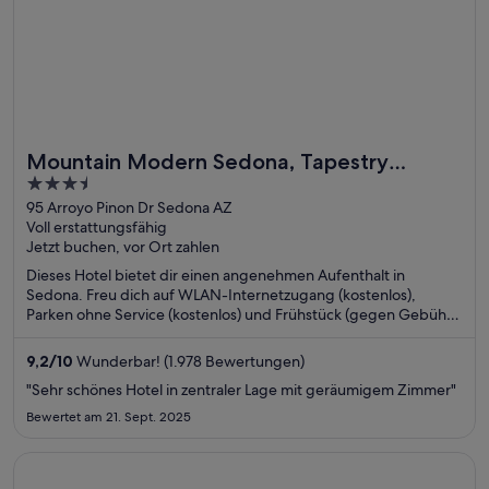
Mountain Modern Sedona, Tapestry
3.5
Collection by Hilton
out
95 Arroyo Pinon Dr Sedona AZ
Voll erstattungsfähig
of
Jetzt buchen, vor Ort zahlen
5
Dieses Hotel bietet dir einen angenehmen Aufenthalt in
Sedona. Freu dich auf WLAN-Internetzugang (kostenlos),
Parken ohne Service (kostenlos) und Frühstück (gegen Gebühr).
Die Gäste loben das Frühstück und den Pool in unseren
Bewertungen. Einige beliebte Sehenswürdigkeiten –
9,2
/
10
Wunderbar! (1.978 Bewertungen)
Tlaquepaque Arts and Crafts Village und Cathedral Rock –
"Sehr schönes Hotel in zentraler Lage mit geräumigem Zimmer"
befinden sich in der Nähe.
Bewertet am 21. Sept. 2025
Wird in einem neuen Fenster geöffnet
The Belvedere Hotel