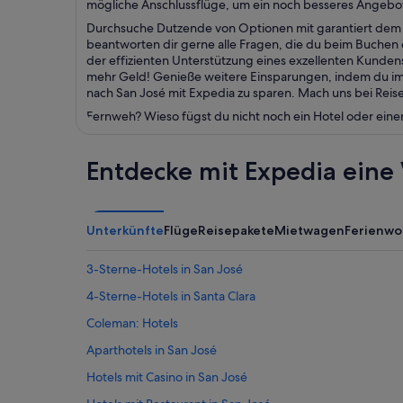
mögliche Anschlussflüge, um ein noch besseres Angebot
Durchsuche Dutzende von Optionen mit garantiert dem b
beantworten dir gerne alle Fragen, die du beim Buchen d
der effizienten Unterstützung eines exzellenten Kunde
mehr Geld! Genieße weitere Einsparungen, indem du im 
nach San José mit Expedia zu sparen. Mach uns bei Reis
Fernweh? Wieso fügst du nicht noch ein Hotel oder eine
Entdecke mit Expedia eine 
Unterkünfte
Flüge
Reisepakete
Mietwagen
Ferienw
3-Sterne-Hotels in San José
4-Sterne-Hotels in Santa Clara
Coleman: Hotels
Aparthotels in San José
Hotels mit Casino in San José