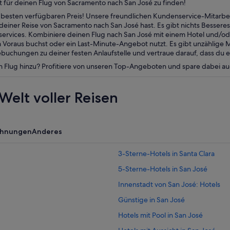
 für deinen Flug von Sacramento nach San José zu finden!
esten verfügbaren Preis! Unsere freundlichen Kundenservice-Mitarbei
einer Reise von Sacramento nach San José hast. Es gibt nichts Besseres
nservices. Kombiniere deinen Flug nach San José mit einem Hotel und/
Voraus buchst oder ein Last-Minute-Angebot nutzt. Es gibt unzählige 
ebuchungen zu deiner festen Anlaufstelle und vertraue darauf, dass du
n Flug hinzu? Profitiere von unseren Top-Angeboten und spare dabei a
Welt voller Reisen
ohnungen
Anderes
3-Sterne-Hotels in Santa Clara
5-Sterne-Hotels in San José
Innenstadt von San José: Hotels
Günstige in San José
Hotels mit Pool in San José