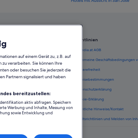
Hotels mit Aussicht in San José
Motel 6 Hotels in San José
Strand in San José
Villen in San José
B&B in Santa Clara
Richtlinien
ig
Hotels mit Parkplatz in Santa Clara
 Österreich
Expedia.at AGB
Santa Clara Hotels
mationen auf einem Gerät zu, z.B. auf
terreich
Allgemeine Geschäftsbedingungen v
zu verarbeiten. Sie können Ihre
Willow Glen: Hotels
unten oder besuchen Sie jederzeit die
ungen Österreich
Barrierefreiheit
en Partnern signalisiert und haben
n Österreich
Einreisebestimmungen
erreich
Datenschutzerklärung
ndes bereitzustellen:
Österreich
Cookie-Erklärung
ntifikation aktiv abfragen. Speichern
sierte Werbung und Inhalte, Messung von
nftsarten
Rechtliche Hinweise/Kontakt
chung sowie Entwicklung und
Inhaltsrichtlinien und Melden von Inh