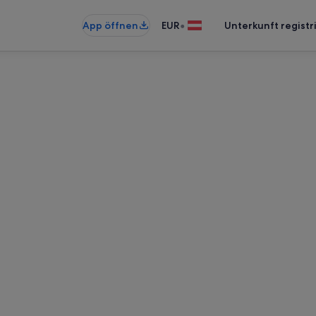
•
App öffnen
EUR
Unterkunft registr