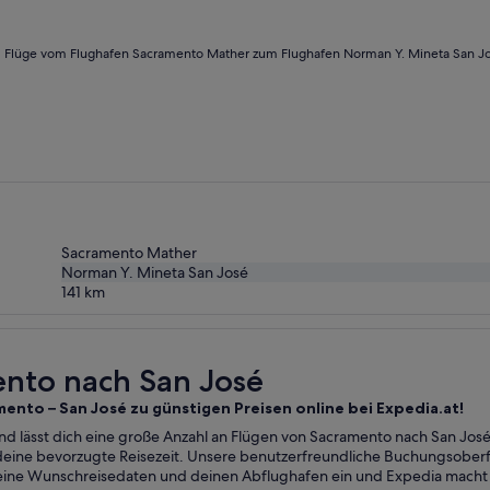
Flüge vom Flughafen Sacramento Mather zum Flughafen Norman Y. Mineta San J
Sacramento Mather
Norman Y. Mineta San José
141
km
ento nach San José
mento – San José zu günstigen Preisen online bei Expedia.at!
nd lässt dich eine große Anzahl an Flügen von Sacramento nach San José
 deine bevorzugte Reisezeit. Unsere benutzerfreundliche Buchungsoberf
ine Wunschreisedaten und deinen Abflughafen ein und Expedia macht d