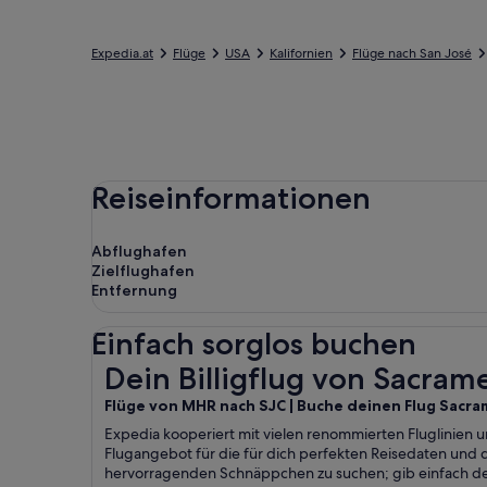
Expedia.at
Flüge
USA
Kalifornien
Flüge nach San José
Reiseinformationen
Abflughafen
Zielflughafen
Entfernung
Einfach sorglos buchen
Dein Billigflug von Sacramento nach San José
Dein Billigflug von Sacram
Flüge von MHR nach SJC | Buche deinen Flug Sacra
Expedia kooperiert mit vielen renommierten Fluglinien u
Flugangebot für die für dich perfekten Reisedaten und
hervorragenden Schnäppchen zu suchen; gib einfach de