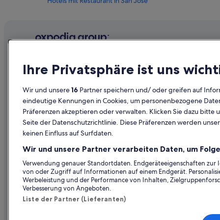
Hotels mit Restaurant in San José
Romantische in San José
Abenteuer in San José
San José Hotels
Wohnungen in San José
Unternehmen
Erkunden
Ihre Privatsphäre ist uns wicht
Günstige in Santa Clara
Über uns
Reiseführer
La Quinta Inn & Suites Hotels in Santa Clara
Wir und unsere
16
Partner speichern und/ oder greifen auf Infor
Jobs
Hotels in Ös
eindeutige Kennungen in Cookies, um personenbezogene Daten 
Hotels nahe Station Tamien
Präferenzen akzeptieren oder verwalten. Klicken Sie dazu bitte 
Unterkunft registrieren
Ferienwohn
Seite der Datenschutzrichtlinie. Diese Präferenzen werden unser
Partnerschaften
Städtereise
keinen Einfluss auf Surfdaten.
Werbung
Flüge in Öst
Wir und unsere Partner verarbeiten Daten, um Folge
Presse
Mietwagen 
Verwendung genauer Standortdaten. Endgeräteeigenschaften zur Ide
von oder Zugriff auf Informationen auf einem Endgerät. Personali
Alle Unterku
Werbeleistung und der Performance von Inhalten, Zielgruppenfors
Verbesserung von Angeboten.
Liste der Partner (Lieferanten)