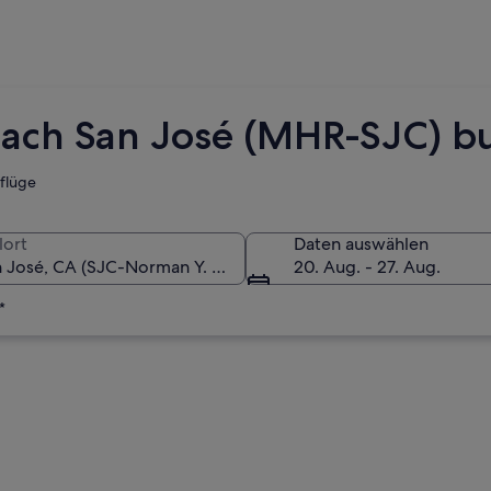
nach San José (MHR-SJC) b
tflüge
lort
Daten auswählen
20. Aug. - 27. Aug.
*