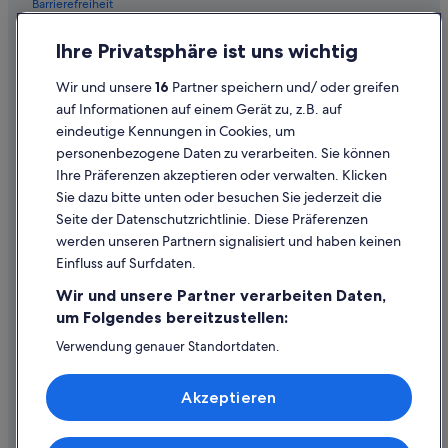
Barrierefreiheit
Einreisebestimmungen
Ihre Privatsphäre ist uns wichtig
Datenschutzerklärung
Wir und unsere
16
Partner speichern und/ oder greifen
Cookie-Erklärung
auf Informationen auf einem Gerät zu, z.B. auf
eindeutige Kennungen in Cookies, um
Rechtliche Hinweise/Kontakt
personenbezogene Daten zu verarbeiten. Sie können
Inhaltsrichtlinien und Melden von Inhalten
Ihre Präferenzen akzeptieren oder verwalten. Klicken
Sie dazu bitte unten oder besuchen Sie jederzeit die
Hilfe
Seite der Datenschutzrichtlinie. Diese Präferenzen
werden unseren Partnern signalisiert und haben keinen
Hilfe
Einfluss auf Surfdaten.
Buchung ändern oder stornieren
Wir und unsere Partner verarbeiten Daten,
Rückerstattungsprozess und Zeitrahmen
um Folgendes bereitzustellen:
Buchen Sie einen Flug mit einer Gutschrift bei der Fluggesellschaft
Verwendung genauer Standortdaten.
Endgeräteeigenschaften zur Identifikation aktiv abfragen.
Internationale Reisedokumente
Speichern von oder Zugriff auf Informationen auf einem
Akzeptieren
Endgerät. Personalisierte Werbung und Inhalte, Messung
von Werbeleistung und der Performance von Inhalten,
Zielgruppenforschung sowie Entwicklung und