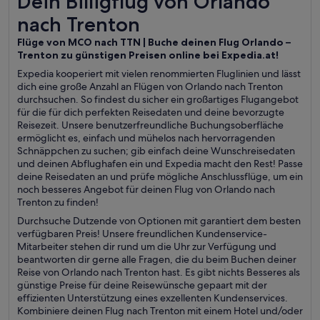
Dein Billigflug von Orlando
nach Trenton
Flüge von MCO nach TTN | Buche deinen Flug Orlando –
Trenton zu günstigen Preisen online bei Expedia.at!
Expedia kooperiert mit vielen renommierten Fluglinien und lässt
dich eine große Anzahl an Flügen von Orlando nach Trenton
durchsuchen. So findest du sicher ein großartiges Flugangebot
für die für dich perfekten Reisedaten und deine bevorzugte
Reisezeit. Unsere benutzerfreundliche Buchungsoberfläche
ermöglicht es, einfach und mühelos nach hervorragenden
Schnäppchen zu suchen; gib einfach deine Wunschreisedaten
und deinen Abflughafen ein und Expedia macht den Rest! Passe
deine Reisedaten an und prüfe mögliche Anschlussflüge, um ein
noch besseres Angebot für deinen Flug von Orlando nach
Trenton zu finden!
Durchsuche Dutzende von Optionen mit garantiert dem besten
verfügbaren Preis! Unsere freundlichen Kundenservice-
Mitarbeiter stehen dir rund um die Uhr zur Verfügung und
beantworten dir gerne alle Fragen, die du beim Buchen deiner
Reise von Orlando nach Trenton hast. Es gibt nichts Besseres als
günstige Preise für deine Reisewünsche gepaart mit der
effizienten Unterstützung eines exzellenten Kundenservices.
Kombiniere deinen Flug nach Trenton mit einem Hotel und/oder