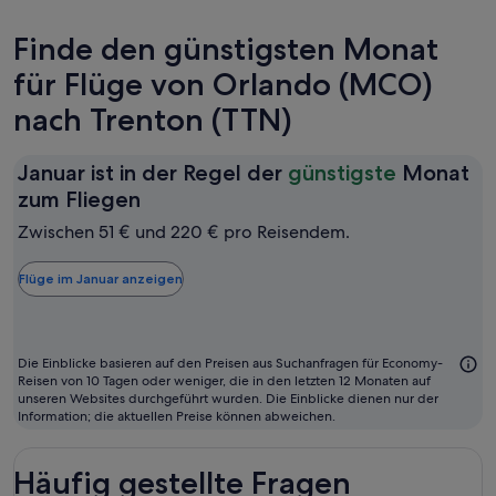
Finde den günstigsten Monat
für Flüge von Orlando (MCO)
nach Trenton (TTN)
Januar ist in der Regel der
günstigste
Monat
Januar
zum Fliegen
ist
Zwischen 51 € und 220 € pro Reisendem.
in
der
Flüge im Januar anzeigen
Regel
der
günstigste
Die Einblicke basieren auf den Preisen aus Suchanfragen für Economy-
Monat
Reisen von 10 Tagen oder weniger, die in den letzten 12 Monaten auf
unseren Websites durchgeführt wurden. Die Einblicke dienen nur der
zum
Information; die aktuellen Preise können abweichen.
Fliegen
Häufig gestellte Fragen