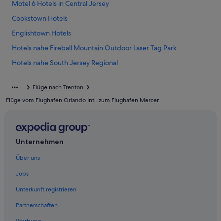
Motel 6 Hotels in Central Jersey
Cookstown Hotels
Englishtown Hotels
Hotels nahe Fireball Mountain Outdoor Laser Tag Park
Hotels nahe South Jersey Regional
Red Carpet Inn Hotels in Mount Laurel
Flüge nach Trenton
Mount Laurel Hotels
Flüge vom Flughafen Orlando Intl. zum Flughafen Mercer
North Brunswick Hotels
Pennington Hotels
Princeton Hotels
Unternehmen
Hotels nahe Princeton University
Über uns
Roosevelt Hotels
Jobs
Somerset Hotels
Unterkunft registrieren
Hotels nahe The Estate at Farrington Lake
Partnerschaften
Hotels nahe Topgolf Mount Laurel