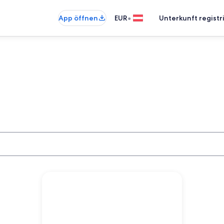
•
App öffnen
EUR
Unterkunft registr