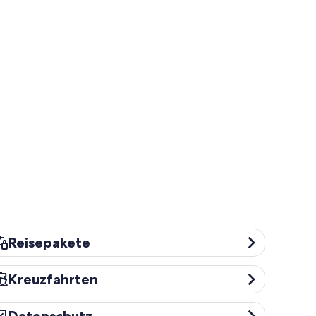
isepakete
Reisepakete
euzfahrten
Kreuzfahrten
tenschutz