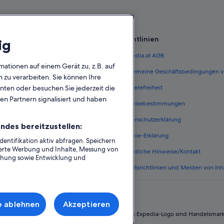
Richtlinien
ig
 Österreich
Expedia.at AGB
mationen auf einem Gerät zu, z.B. auf
terreich
Allgemeine Geschäftsbedingungen v
zu verarbeiten. Sie können Ihre
unten oder besuchen Sie jederzeit die
ungen Österreich
Barrierefreiheit
en Partnern signalisiert und haben
n Österreich
Einreisebestimmungen
erreich
Datenschutzerklärung
ndes bereitzustellen:
Österreich
Cookie-Erklärung
ntifikation aktiv abfragen. Speichern
sierte Werbung und Inhalte, Messung von
nftsarten
Rechtliche Hinweise/Kontakt
chung sowie Entwicklung und
Inhaltsrichtlinien und Melden von Inh
e ablehnen
Akzeptieren
 Group. Alle Rechte vorbehalten. Expedia und das Expedia-Logo sind Handelsmar