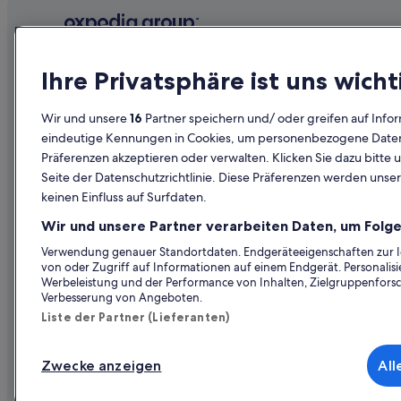
Unternehmen
Erkunden
Ihre Privatsphäre ist uns wicht
Über uns
Reiseführer
Wir und unsere
16
Partner speichern und/ oder greifen auf Infor
Jobs
Hotels in Ös
eindeutige Kennungen in Cookies, um personenbezogene Daten 
Präferenzen akzeptieren oder verwalten. Klicken Sie dazu bitte 
Unterkunft registrieren
Ferienwohn
Seite der Datenschutzrichtlinie. Diese Präferenzen werden unser
Partnerschaften
Städtereise
keinen Einfluss auf Surfdaten.
Werbung
Flüge in Öst
Wir und unsere Partner verarbeiten Daten, um Folge
Presse
Mietwagen 
Verwendung genauer Standortdaten. Endgeräteeigenschaften zur Ide
von oder Zugriff auf Informationen auf einem Endgerät. Personali
Alle Unterku
Werbeleistung und der Performance von Inhalten, Zielgruppenfors
Verbesserung von Angeboten.
Liste der Partner (Lieferanten)
Zwecke anzeigen
All
© 2026 Expedia, Inc., ein Unternehmen der Expedia