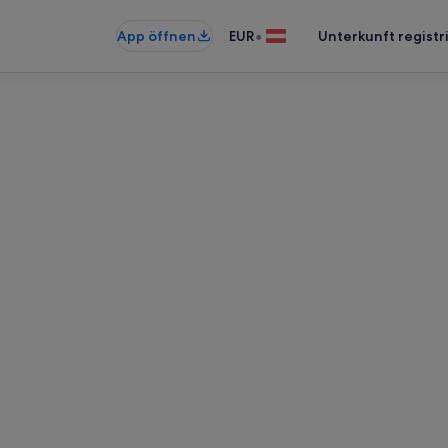
•
App öffnen
EUR
Unterkunft registr