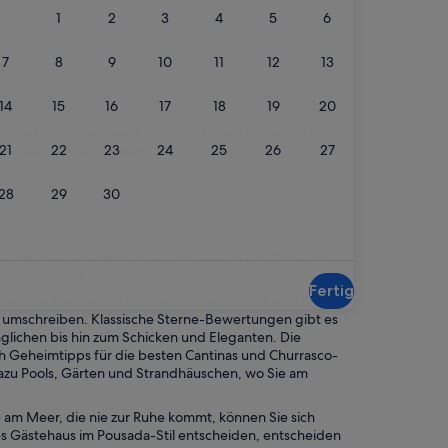
i uns finden Sie über
2.900.000 Unterkünfte
und
550
uglinien
auf der ganzen Welt
Strände Rio de Janeiros? Locken Sie die gepflasterten
: die Pousada!
Fertig
rikas. Ihre spannende Atmosphäre verspricht jede Menge
t umschreiben. Klassische Sterne-Bewertungen gibt es
nglichen bis hin zum Schicken und Eleganten. Die
ich Geheimtipps für die besten Cantinas und Churrasco-
dazu Pools, Gärten und Strandhäuschen, wo Sie am
 am Meer, die nie zur Ruhe kommt, können Sie sich
tes Gästehaus im Pousada-Stil entscheiden, entscheiden