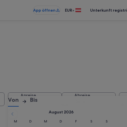
•
App öffnen
EUR
Unterkunft registr
s 2026 online bu
Anreise
Abreise
:
:
Von
Bis
Datum
Datum
Anreise
Abreise
August 2026
ausgewählt.
Montag
Dienstag
Mittwoch
Donnerstag
Freitag
Samstag
Sonntag
M
D
M
D
F
S
S