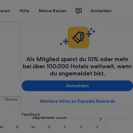
ieren
Hilfe
Meine Reisen
Anmelden
Als Mitglied sparst du 10% oder mehr
bei über 100.000 Hotels weltweit, wenn
du angemeldet bist.
chen
Anmelden
Gäste
Weitere Infos zu Expedia Rewards
Suchen
1 Zimmer, 2 Gäste
Feedback
September 2026
Montag
Dienstag
Mittwoch
Donnerstag
Freitag
Samstag
Sonntag
M
D
M
D
F
S
S