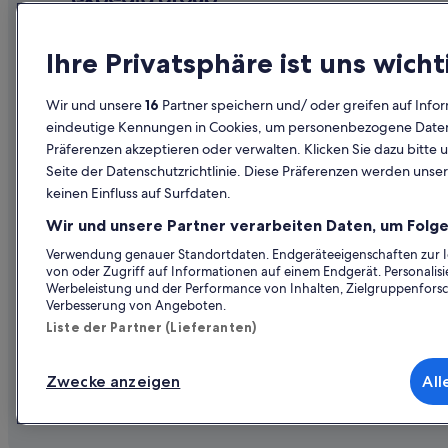
Unternehmen
Erkunden
Ihre Privatsphäre ist uns wicht
Über uns
Reiseführer
Wir und unsere
16
Partner speichern und/ oder greifen auf Infor
Jobs
Hotels in Ös
eindeutige Kennungen in Cookies, um personenbezogene Daten 
Präferenzen akzeptieren oder verwalten. Klicken Sie dazu bitte 
Unterkunft registrieren
Ferienwohn
Seite der Datenschutzrichtlinie. Diese Präferenzen werden unser
Partnerschaften
Städtereise
keinen Einfluss auf Surfdaten.
Werbung
Flüge in Öst
Wir und unsere Partner verarbeiten Daten, um Folge
Presse
Mietwagen 
Verwendung genauer Standortdaten. Endgeräteeigenschaften zur Ide
von oder Zugriff auf Informationen auf einem Endgerät. Personali
Alle Unterku
Werbeleistung und der Performance von Inhalten, Zielgruppenfors
Verbesserung von Angeboten.
Liste der Partner (Lieferanten)
Zwecke anzeigen
All
© 2026 Expedia, Inc., ein Unternehmen der Expedia