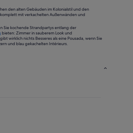
schen den alten Gebäuden im Kolonialstil und den
el, komplett mit verkachelten Außenwänden und
en Sie kochende Strandpartys entlang der
s
bieten: Zimmer in sauberem Look und
bt wirklich nichts Besseres als eine Pousada, wenn Sie
ern und blau gekachelten Intérieurs.