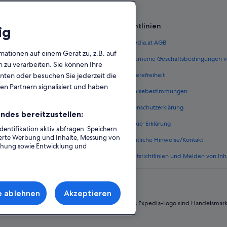
Richtlinien
ig
 Österreich
Expedia.at AGB
mationen auf einem Gerät zu, z.B. auf
terreich
Allgemeine Geschäftsbedingungen v
zu verarbeiten. Sie können Ihre
unten oder besuchen Sie jederzeit die
ungen Österreich
Barrierefreiheit
en Partnern signalisiert und haben
n Österreich
Einreisebestimmungen
erreich
Datenschutzerklärung
ndes bereitzustellen:
Österreich
Cookie-Erklärung
ntifikation aktiv abfragen. Speichern
sierte Werbung und Inhalte, Messung von
nftsarten
Rechtliche Hinweise/Kontakt
chung sowie Entwicklung und
Inhaltsrichtlinien und Melden von Inh
e ablehnen
Akzeptieren
 Group. Alle Rechte vorbehalten. Expedia und das Expedia-Logo sind Handelsmar