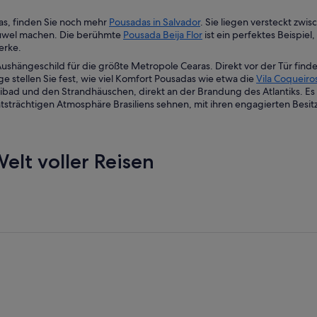
as, finden Sie noch mehr
Pousadas in Salvador
. Sie liegen versteckt zwi
 Juwel machen. Die berühmte
Pousada Beija Flor
ist ein perfektes Beispi
erke.
ushängeschild für die größte Metropole Cearas. Direkt vor der Tür find
ge stellen Sie fest, wie viel Komfort Pousadas wie etwa die
Vila Coqueiro
d und den Strandhäuschen, direkt an der Brandung des Atlantiks. Es gi
tsträchtigen Atmosphäre Brasiliens sehnen, mit ihren engagierten Besitz
elt voller Reisen