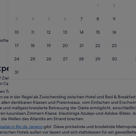
ünften.
Sparen Sie durchschnittlich 15% bei Tausenden
Be
Hotels mit
Expedia Rewards
Fl
xpedia.at
? Zieht es Sie zu den geschäftigen Straßen São Paulos und die belebten 
 Cantinas von Espirito Santo? Dann gibt es für Sie die ideale Unterkunft
ischen Tradition und gehen zurück auf den Anfang der Kolonisierung Ame
n sie in der Regel als Zwischending zwischen Hotel und Bed & Breakfas
 in allen denkbaren Klassen und Preisniveaus, vom Einfachen und Erschwi
liche und maßgeschneiderte Betreuung der Gäste ermöglicht, einschließl
hren luxuriösen Zimmern Klasse: blautönige Azulejo-und Adobe-Bilder, 
 die Wellen des Atlantiks am Strand brechen.
sadas in Rio de Janeiro
gibt. Diese prickelnde und brodelnde Metropole
erischen Hotels außen vor lassen und sich stattdessen für ein geweißel