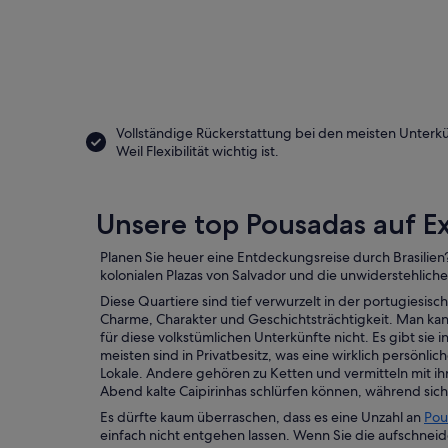
Vollständige Rückerstattung bei den meisten Unterk
Weil Flexibilität wichtig ist.
Unsere top Pousadas auf E
Planen Sie heuer eine Entdeckungsreise durch Brasilien
kolonialen Plazas von Salvador und die unwiderstehlichen
Diese Quartiere sind tief verwurzelt in der portugies
Charme, Charakter und Geschichtsträchtigkeit. Man kan
für diese volkstümlichen Unterkünfte nicht. Es gibt sie
meisten sind in Privatbesitz, was eine wirklich persön
Lokale. Andere gehören zu Ketten und vermitteln mit i
Abend kalte Caipirinhas schlürfen können, während sich
Es dürfte kaum überraschen, dass es eine Unzahl an
Pou
einfach nicht entgehen lassen. Wenn Sie die aufschneid