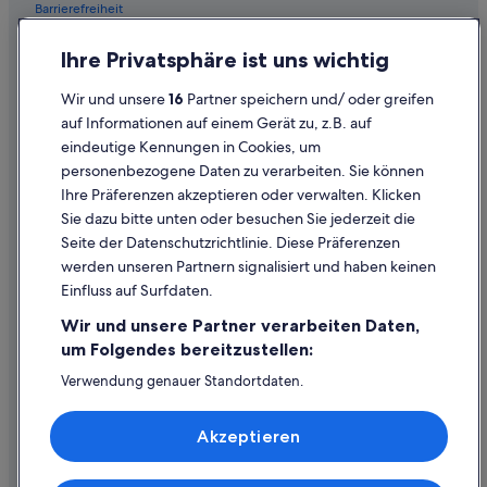
Barrierefreiheit
Einreisebestimmungen
Ihre Privatsphäre ist uns wichtig
Datenschutzerklärung
Wir und unsere
16
Partner speichern und/ oder greifen
Cookie-Erklärung
auf Informationen auf einem Gerät zu, z.B. auf
eindeutige Kennungen in Cookies, um
Rechtliche Hinweise/Kontakt
personenbezogene Daten zu verarbeiten. Sie können
Inhaltsrichtlinien und Melden von Inhalten
Ihre Präferenzen akzeptieren oder verwalten. Klicken
Sie dazu bitte unten oder besuchen Sie jederzeit die
Hilfe
Seite der Datenschutzrichtlinie. Diese Präferenzen
werden unseren Partnern signalisiert und haben keinen
Hilfe
Einfluss auf Surfdaten.
Buchung ändern oder stornieren
Wir und unsere Partner verarbeiten Daten,
Rückerstattungsprozess und Zeitrahmen
um Folgendes bereitzustellen:
Buchen Sie einen Flug mit einer Gutschrift bei der Fluggesellschaft
Verwendung genauer Standortdaten.
Endgeräteeigenschaften zur Identifikation aktiv abfragen.
Internationale Reisedokumente
Speichern von oder Zugriff auf Informationen auf einem
Akzeptieren
Endgerät. Personalisierte Werbung und Inhalte, Messung
von Werbeleistung und der Performance von Inhalten,
Zielgruppenforschung sowie Entwicklung und