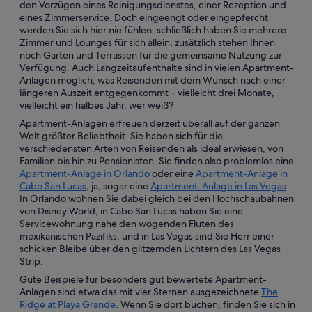
den Vorzügen eines Reinigungsdienstes, einer Rezeption und
eines Zimmerservice. Doch eingeengt oder eingepfercht
werden Sie sich hier nie fühlen, schließlich haben Sie mehrere
Zimmer und Lounges für sich allein; zusätzlich stehen Ihnen
noch Gärten und Terrassen für die gemeinsame Nutzung zur
Verfügung. Auch Langzeitaufenthalte sind in vielen Apartment-
Anlagen möglich, was Reisenden mit dem Wunsch nach einer
längeren Auszeit entgegenkommt – vielleicht drei Monate,
vielleicht ein halbes Jahr, wer weiß?
Apartment-Anlagen erfreuen derzeit überall auf der ganzen
Welt größter Beliebtheit. Sie haben sich für die
verschiedensten Arten von Reisenden als ideal erwiesen, von
Familien bis hin zu Pensionisten. Sie finden also problemlos eine
Apartment-Anlage in Orlando
oder eine
Apartment-Anlage in
Cabo San Lucas
, ja, sogar eine
Apartment-Anlage in Las Vegas
.
In Orlando wohnen Sie dabei gleich bei den Hochschaubahnen
von Disney World, in Cabo San Lucas haben Sie eine
Servicewohnung nahe den wogenden Fluten des
mexikanischen Pazifiks, und in Las Vegas sind Sie Herr einer
schicken Bleibe über den glitzernden Lichtern des Las Vegas
Strip.
Gute Beispiele für besonders gut bewertete Apartment-
Anlagen sind etwa das mit vier Sternen ausgezeichnete
The
Ridge at Playa Grande
. Wenn Sie dort buchen, finden Sie sich in