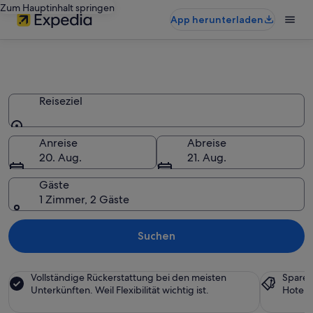
Zum Hauptinhalt springen
App herunterladen
Schönste Apartmentanlagen
2026 buchen
Reiseziel
Reiseziel
Anreise
Abreise
20. Aug.
21. Aug.
Gäste
1 Zimmer, 2 Gäste
Suchen
Vollständige Rückerstattung bei den meisten
Sparen
Unterkünften. Weil Flexibilität wichtig ist.
Hotels