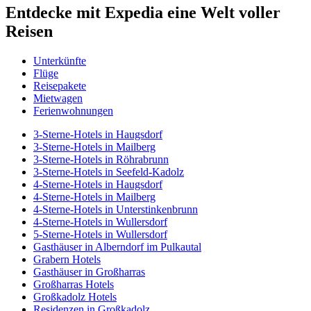
Entdecke mit Expedia eine Welt voller
Reisen
Unterkünfte
Flüge
Reisepakete
Mietwagen
Ferienwohnungen
3-Sterne-Hotels in Haugsdorf
3-Sterne-Hotels in Mailberg
3-Sterne-Hotels in Röhrabrunn
3-Sterne-Hotels in Seefeld-Kadolz
4-Sterne-Hotels in Haugsdorf
4-Sterne-Hotels in Mailberg
4-Sterne-Hotels in Unterstinkenbrunn
4-Sterne-Hotels in Wullersdorf
5-Sterne-Hotels in Wullersdorf
Gasthäuser in Alberndorf im Pulkautal
Grabern Hotels
Gasthäuser in Großharras
Großharras Hotels
Großkadolz Hotels
Residenzen in Großkadolz