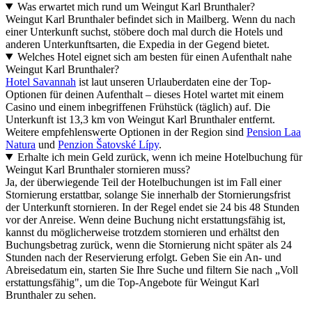
Was erwartet mich rund um Weingut Karl Brunthaler?
Weingut Karl Brunthaler befindet sich in Mailberg. Wenn du nach
einer Unterkunft suchst, stöbere doch mal durch die Hotels und
anderen Unterkunftsarten, die Expedia in der Gegend bietet.
Welches Hotel eignet sich am besten für einen Aufenthalt nahe
Weingut Karl Brunthaler?
Hotel Savannah
ist laut unseren Urlauberdaten eine der Top-
Optionen für deinen Aufenthalt – dieses Hotel wartet mit einem
Casino und einem inbegriffenen Frühstück (täglich) auf. Die
Unterkunft ist 13,3 km von Weingut Karl Brunthaler entfernt.
Weitere empfehlenswerte Optionen in der Region sind
Pension Laa
Natura
und
Penzion Šatovské Lípy
.
Erhalte ich mein Geld zurück, wenn ich meine Hotelbuchung für
Weingut Karl Brunthaler stornieren muss?
Ja, der überwiegende Teil der Hotelbuchungen ist im Fall einer
Stornierung erstattbar, solange Sie innerhalb der Stornierungsfrist
der Unterkunft stornieren. In der Regel endet sie 24 bis 48 Stunden
vor der Anreise. Wenn deine Buchung nicht erstattungsfähig ist,
kannst du möglicherweise trotzdem stornieren und erhältst den
Buchungsbetrag zurück, wenn die Stornierung nicht später als 24
Stunden nach der Reservierung erfolgt. Geben Sie ein An- und
Abreisedatum ein, starten Sie Ihre Suche und filtern Sie nach „Voll
erstattungsfähig", um die Top-Angebote für Weingut Karl
Brunthaler zu sehen.