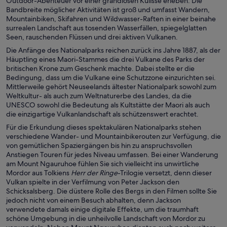
Outdoor-Abenteuer vor einer grandiosen Kulisse erleben. Die
Bandbreite möglicher Aktivitäten ist groß und umfasst Wandern,
Mountainbiken, Skifahren und Wildwasser-Raften in einer beinahe
surrealen Landschaft aus tosenden Wasserfällen, spiegelglatten
Seen, rauschenden Flüssen und drei aktiven Vulkanen.
Die Anfänge des Nationalparks reichen zurück ins Jahre 1887, als der
Häuptling eines Maori-Stammes die drei Vulkane des Parks der
britischen Krone zum Geschenk machte. Dabei stellte er die
Bedingung, dass um die Vulkane eine Schutzzone einzurichten sei.
Mittlerweile gehört Neuseelands ältester Nationalpark sowohl zum
Weltkultur- als auch zum Weltnaturerbe des Landes, da die
UNESCO sowohl die Bedeutung als Kultstätte der Maori als auch
die einzigartige Vulkanlandschaft als schützenswert erachtet.
Für die Erkundung dieses spektakulären Nationalparks stehen
verschiedene Wander- und Mountainbikerouten zur Verfügung, die
von gemütlichen Spaziergängen bis hin zu anspruchsvollen
Anstiegen Touren für jedes Niveau umfassen. Bei einer Wanderung
am Mount Ngauruhoe fühlen Sie sich vielleicht ins unwirtliche
Mordor aus Tolkiens
Herr der Ringe
-Trilogie versetzt, denn dieser
Vulkan spielte in der Verfilmung von Peter Jackson den
Schicksalsberg. Die düstere Rolle des Bergs in den Filmen sollte Sie
jedoch nicht von einem Besuch abhalten, denn Jackson
verwendete damals einige digitale Effekte, um die traumhaft
schöne Umgebung in die unheilvolle Landschaft von Mordor zu