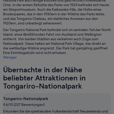
National Park auch einige kulturell und geschichtlich interessante
Orte. In der ersten Skihütte des Parks von 1923 befindet sich heute
ein Skisportmuseum. Auch die Kaikawaka Villa, die Hütte eines
Bruderpaares, das in den 1930ern in der Wildnis des Parks lebte,
und das Tongariro Chateau, ein stattliches Anwesen aus den
1920ern, sind unbedingt sehenswert.
Der Tongariro National Park befindet sich im zentralen Teil der North
Island, etwa 4bis5Stunden Fahrt von Auckland und Wellington
entfernt. Von beiden Städten aus verkehren auch Züge zum
Nationalpark. Diese halten am National Park Village, das direkt an
die weitläufige Wildnis angrenzt. Der Park hat ganzjährig geöffnet.
Eine Eintrittsgebühr wird nicht erhoben.
Weniger
Übernachte in der Nähe
beliebter Attraktionen in
Tongariro-Nationalpark
Tongariro-Nationalpark
9.6/10 (227 Bewertungen)
Erkunden Sie die spektakuläre Vulkanlandschaft Neuseelands und