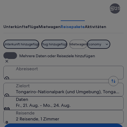
Tongariro-
25
Nationalpark
Unterkünfte
Flüge
Mietwagen
Reisepakete
Aktivitäten
Unterkunft hinzugefügt
Flug hinzugefügt
Mietwagen
Economy
Ein Berg, teilweise von Wolken verdec
Mehrere Daten oder Reiseziele hinzufügen
Abreiseort
Zielort
Tongariro-Nationalpark (und Umgebung), Tongariro N
Daten
Fr., 21. Aug. - Mo., 24. Aug.
Reisende
2 Reisende, 1 Zimmer