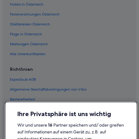
Hotels in Österreich
Ferienwohnungen Österreich
Städtereisen Österreich
Flüge in Österreich
Mietwagen Österreich
Alle Unterkunftsarten
Richtlinien
Expedia.at AGB
Allgemeine Geschäftsbedingungen von Vrbo
Barrierefreiheit
Einreisebestimmungen
Ihre Privatsphäre ist uns wichtig
Datenschutzerklärung
Wir und unsere
16
Partner speichern und/ oder greifen
Cookie-Erklärung
auf Informationen auf einem Gerät zu, z.B. auf
eindeutige Kennungen in Cookies, um