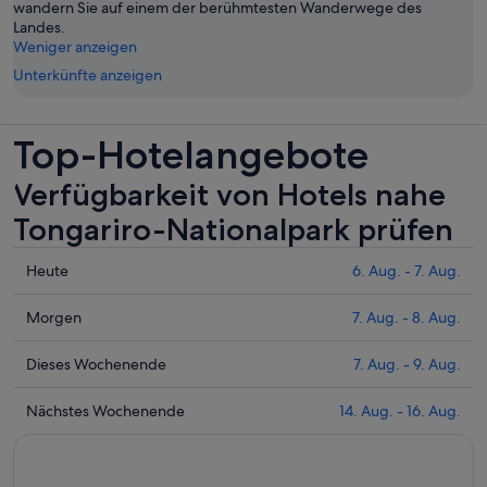
wandern Sie auf einem der berühmtesten Wanderwege des
Landes.
Weniger anzeigen
Unterkünfte anzeigen
Top-Hotelangebote
Verfügbarkeit von Hotels nahe
Tongariro-Nationalpark prüfen
Prüfe
Heute
6. Aug. - 7. Aug.
die
Preise
Prüfe
Morgen
7. Aug. - 8. Aug.
nahe
die
Tongariro-
Preise
Prüfe
Dieses Wochenende
7. Aug. - 9. Aug.
Nationalpark
nahe
die
für
Tongariro-
Preise
Prüfe
Nächstes Wochenende
14. Aug. - 16. Aug.
heute
Nationalpark
nahe
die
Nacht,
für
Tongariro-
Preise
6.
morgen
Nationalpark
nahe