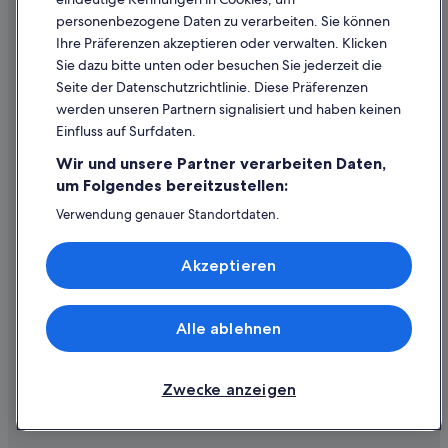
Rechtliche Hinweise/Kontakt
personenbezogene Daten zu verarbeiten. Sie können
Inhaltsrichtlinien und Melden von Inhalten
Ihre Präferenzen akzeptieren oder verwalten. Klicken
Sie dazu bitte unten oder besuchen Sie jederzeit die
Hilfe
Seite der Datenschutzrichtlinie. Diese Präferenzen
werden unseren Partnern signalisiert und haben keinen
Hilfe
Einfluss auf Surfdaten.
Buchung ändern oder stornieren
Wir und unsere Partner verarbeiten Daten,
Rückerstattungsprozess und Zeitrahmen
um Folgendes bereitzustellen:
Buchen Sie einen Flug mit einer Gutschrift bei der Fluggesellschaft
Verwendung genauer Standortdaten.
Endgeräteeigenschaften zur Identifikation aktiv abfragen.
Internationale Reisedokumente
Speichern von oder Zugriff auf Informationen auf einem
Akzeptieren
Endgerät. Personalisierte Werbung und Inhalte, Messung
von Werbeleistung und der Performance von Inhalten,
Zielgruppenforschung sowie Entwicklung und
Verbesserung von Angeboten.
Alle ablehnen
© 2026 Expedia, Inc., ein Unternehmen der Expedia Group. Alle Rechte
Liste der Partner (Lieferanten)
vorbehalten. Expedia und das Expedia-Logo sind Handelsmarken oder
eingetragene Handelsmarken von Expedia, Inc.
Zwecke anzeigen