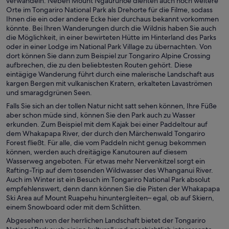
verwandeln. Neben Mount Ngauruhoe dienten auch noch weitere
Orte im Tongariro National Park als Drehorte für die Filme, sodass
Ihnen die ein oder andere Ecke hier durchaus bekannt vorkommen
könnte. Bei Ihren Wanderungen durch die Wildnis haben Sie auch
die Möglichkeit, in einer bewirteten Hütte im Hinterland des Parks
oder in einer Lodge im National Park Village zu übernachten. Von
dort können Sie dann zum Beispiel zur Tongariro Alpine Crossing
aufbrechen, die zu den beliebtesten Routen gehört. Diese
eintägige Wanderung führt durch eine malerische Landschaft aus
kargen Bergen mit vulkanischen Kratern, erkalteten Lavaströmen
und smaragdgrünen Seen.
Falls Sie sich an der tollen Natur nicht satt sehen können, Ihre Füße
aber schon müde sind, können Sie den Park auch zu Wasser
erkunden. Zum Beispiel mit dem Kajak bei einer Paddeltour auf
dem Whakapapa River, der durch den Märchenwald Tongariro
Forest fließt. Für alle, die vom Paddeln nicht genug bekommen
können, werden auch dreitägige Kanutouren auf diesem
Wasserweg angeboten. Für etwas mehr Nervenkitzel sorgt ein
Rafting-Trip auf dem tosenden Wildwasser des Whanganui River.
Auch im Winter ist ein Besuch im Tongariro National Park absolut
empfehlenswert, denn dann können Sie die Pisten der Whakapapa
Ski Area auf Mount Ruapehu hinuntergleiten– egal, ob auf Skiern,
einem Snowboard oder mit dem Schlitten.
Abgesehen von der herrlichen Landschaft bietet der Tongariro