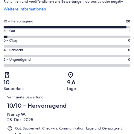
Richtlinien und veröffentlichen alle Bewertungen, ob positiv oder negativ.
Wird
Weitere Informationen
in
einem
28
10 – Hervorragend
28
neuen
von
Fenster
1
8 – Gut
1
insgesamt
geöffnet
von
29
0
6 – Okay
0
insgesamt
Gästebewertungen
von
29
0
4 – Schlecht
0
haben
insgesamt
Gästebewertungen
von
eine
29
0
2 – Ungenügend
0
haben
insgesamt
Bewertung
Gästebewertungen
von
eine
29
von
haben
insgesamt
Bewertung
Gästebewertungen
10
eine
29
von
haben
10
9,6
-
Bewertung
Gästebewertungen
8
eine
Sauberkeit
Lage
Hervorragend
von
haben
-
Bewertungen
Bewertung
6
eine
Verifizierte Bewertung
Gut
von
-
Bewertung
10/10 – Hervorragend
4
Okay
von
-
Nancy W.
2
Schlecht
28. Dez. 2025
-
Ungenügend
Gut: Sauberkeit, Check-in, Kommunikation, Lage und Genauigkeit