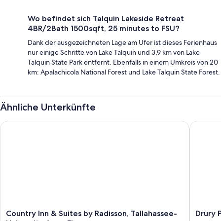
Wo befindet sich Talquin Lakeside Retreat
4BR/2Bath 1500sqft, 25 minutes to FSU?
Dank der ausgezeichneten Lage am Ufer ist dieses Ferienhaus
nur einige Schritte von Lake Talquin und 3,9 km von Lake
Talquin State Park entfernt. Ebenfalls in einem Umkreis von 20
km: Apalachicola National Forest und Lake Talquin State Forest.
Ähnliche Unterkünfte
Country Inn & Suites by Radisson, Tallahassee-University Area,
Drury Pl
Country
Drury
Country Inn & Suites by Radisson, Tallahassee-
Drury 
Inn
Plaza