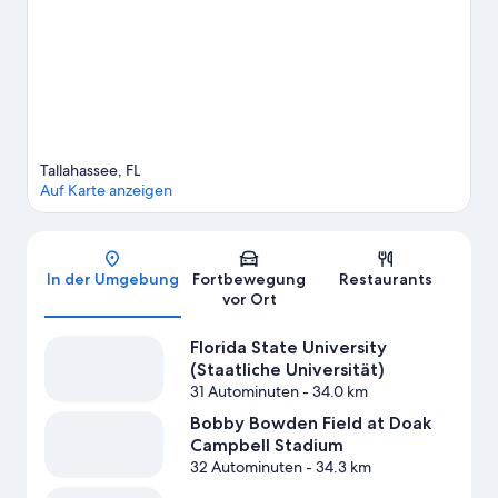
doch einmal hier vorbei: Bobby Bowden Field at Doak Campbell
Stadium. Perfekte Voraussetzungen für einen unterhaltsamen
Abend bietet diese Location: Capital City Amphitheater. Beim
Kajakfahren und beim Motorbootfahren kannst du die
umliegende Wasserwelt erkunden oder aber du stürzt dich
beim Jagen und beim Wandern ganz in der Nähe in ein
Abenteuer mit festem Boden unter den Füßen.
Zum
Reiseführer für Tallahassee
Tallahassee, FL
Weitere Ferienunterkünfte in Tallahassee anzeigen
Auf Karte anzeigen
Karte
In der Umgebung
Fortbewegung
Restaurants
vor Ort
Florida State University
(Staatliche Universität)
31 Autominuten
- 34.0 km
Bobby Bowden Field at Doak
Campbell Stadium
32 Autominuten
- 34.3 km