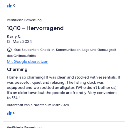
0
Verifizierte Bewertung
10/10 – Hervorragend
Karly C.
12. März 2024
Gut: Sauberkeit, Check-in, Kommunikation, Lage und Genauigkeit
des Onlineauftritts
Mit Google übersetzen
Charming
Home is so charming! It was clean and stocked with essentials. It
was peaceful, quiet and relaxing. The fishing dock was
equipped and we spotted an alligator. (Who didn’t bother us)
It’s an older town but the people are friendly. Very convenient
to FSU!
Aufenthalt von 5 Nächten im März 2024
0
Verifizierte Bewertung