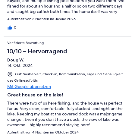
Kayaks, and multiple fishing pole holders if you want them. We
fished for about an hour and a half or so on two different days
and caught big catfish both times.The home itself was very
clean and very comfy. It was cold when we went, and the heater
Aufenthalt von 3 Nächten im Januar 2026
worked well (along with huddling under some blankets). The
neighborhood itself is nice and out of the way.Overall, it was a
0
great stay, and we would definitely come back.
Verifizierte Bewertung
10/10 – Hervorragend
Doug W.
14. Okt. 2024
Gut: Sauberkeit, Check-in, Kommunikation, Lage und Genauigkeit
des Onlineauftritts
Mit Google übersetzen
Great house on the lake!
There were two of us here fishing, and the house was perfect
for us. Very clean, comfortable, fully stocked, and right on the
lake. Keeping my boat at the covered dock was a major game
changer. Even if you don’t have a dock, the view of lake was
awesome. I highly recommend staying here!
Aufenthalt von 4 Nächten im Oktober 2024