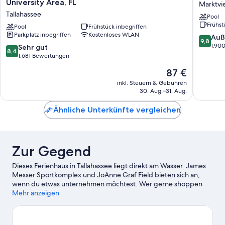
University Area, FL
Marktvie
&
Hotel
Tallahassee
Pool
Suites
Tallahas
Frühst
by
Pool
Frühstück inbegriffen
Marktvie
Parkplatz inbegriffen
Kostenloses WLAN
Radisson,
9.8
Auß
9,8
Tallahassee-
von
1.90
8.4
Sehr gut
8,4
University
10,
von
1.681 Bewertungen
Area,
Außerge
10,
Der
87 €
FL
1.900
Sehr
Preis
Tallahassee
Bewert
gut,
inkl. Steuern & Gebühren
beträgt
30. Aug.–31. Aug.
1.681
87 €
Bewertungen
Ähnliche Unterkünfte vergleichen
Zur Gegend
Dieses Ferienhaus in Tallahassee liegt direkt am Wasser. James
Messer Sportkomplex und JoAnne Graf Field bieten sich an,
wenn du etwas unternehmen möchtest. Wer gerne shoppen
geht, kommt hier auf seine Kosten: Westwood Shopping Center
Mehr anzeigen
und Tallahassee Downtown Market. Du möchtest deinen
Aufenthalt in der Stadt mit dem Besuch eines spannenden
Events oder einer Sportveranstaltung aufpeppen? Dann schau