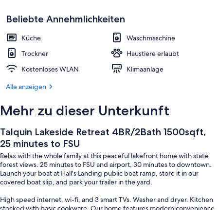
Unterkunftsgelände
Beliebte Annehmlichkeiten
Küche
Waschmaschine
Trockner
Haustiere erlaubt
Kostenloses WLAN
Klimaanlage
Alle anzeigen
Mehr zu dieser Unterkunft
Talquin Lakeside Retreat 4BR/2Bath 1500sqft,
25 minutes to FSU
Relax with the whole family at this peaceful lakefront home with state
forest views. 25 minutes to FSU and airport, 30 minutes to downtown.
Launch your boat at Hall's Landing public boat ramp, store it in our
covered boat slip, and park your trailer in the yard.
High speed internet, wi-fi, and 3 smart TVs. Washer and dryer. Kitchen
stocked with basic cookware. Our home features modern convenience
mixed with rustic charm, creating a relaxing space to get away and