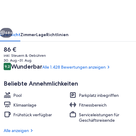
Tallahassee
North
Hotel
rück
Weiter
48+
Übersicht
Zimmer
Lage
Richtlinien
Der
86 €
aktuelle
inkl. Steuern & Gebühren
Preis
30. Aug.–31. Aug.
beträgt
Bewertungen
Wunderbar
9,2
Alle 1.428 Bewertungen anzeigen
9,2 von 10.
86 €.
Beliebte Annehmlichkeiten
Pool
Parkplatz inbegriffen
Suite, 1 King-Bett, Nichtraucher, Küh
Klimaanlage
Fitnessbereich
Frühstück verfügbar
Serviceleistungen für
Geschäftsreisende
Alle anzeigen