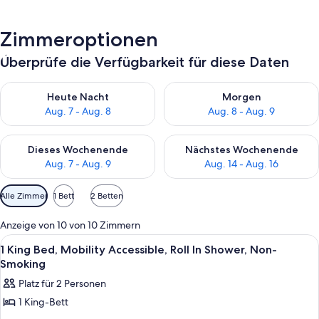
Zimmeroptionen
Überprüfe die Verfügbarkeit für diese Daten
Überprüfe die Verfügbarkeit für heute Nacht, Aug. 7 - Aug. 8.
Überprüfe die Verfügbarkeit f
Heute Nacht
Morgen
Aug. 7 - Aug. 8
Aug. 8 - Aug. 9
Überprüfe die Verfügbarkeit für dieses Wochenende, Aug. 7 - 
Überprüfe die Verfügbarkeit f
Dieses Wochenende
Nächstes Wochenende
Aug. 7 - Aug. 9
Aug. 14 - Aug. 16
Verfügbare
Alle Zimmer
1 Bett
2 Betten
Filter
für
Anzeige von 10 von 10 Zimmern
Zimmer
Alle
Ein Hotelzimmer mit Bett, Sofa, Schre
7
1 King Bed, Mobility Accessible, Roll In Shower, Non-
Fotos
Smoking
für
Platz für 2 Personen
1
1 King-Bett
King