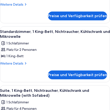
Nichtraucher,
Weitere
Weitere Details
Details
Kühlschrank
für
und
Preise und Verfügbarkeit prüfen
Standardzimmer,
Mikrowelle
2 Queen-
anzeigen
Betten,
Alle
Ein Hotelzimmer mit einem großen Bet
5
Nichtraucher,
Standardzimmer, 1 King-Bett, Nichtraucher, Kühlschrank und
Fotos
Kühlschrank
Mikrowelle
und
für
1 Schlafzimmer
Mikrowelle
Standardzimmer,
Platz für 2 Personen
1 King-
1 King-Bett
Bett,
Nichtraucher,
Weitere
Weitere Details
Details
Kühlschrank
für
und
Preise und Verfügbarkeit prüfen
Standardzimmer,
Mikrowelle
1 King-
anzeigen
Bett,
Alle
Ein Hotelzimmer mit einem Bett, einer
4
Nichtraucher,
Suite, 1 King-Bett, Nichtraucher, Kühlschrank und
Fotos
Kühlschrank
Mikrowelle (with Sofabed)
und
für
1 Schlafzimmer
Mikrowelle
Suite,
Platz für 4 Personen