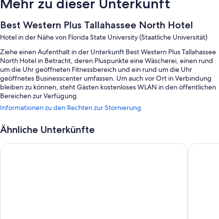
Mehr zu dieser Unterkunft
Best Western Plus Tallahassee North Hotel
Hotel in der Nähe von Florida State University (Staatliche Universität)
Ziehe einen Aufenthalt in der Unterkunft Best Western Plus Tallahassee
North Hotel in Betracht, deren Pluspunkte eine Wäscherei, einen rund
um die Uhr geöffneten Fitnessbereich und ein rund um die Uhr
geöffnetes Businesscenter umfassen. Um auch vor Ort in Verbindung
bleiben zu können, steht Gästen kostenloses WLAN in den öffentlichen
Bereichen zur Verfügung.
Informationen zu den Rechten zur Stornierung
Weitere Extras sind:
1 Außenpool mit Sonnenliegen und Sonnenschirmen
Ähnliche Unterkünfte
Parken ohne Service (kostenlos)
Country Inn & Suites by Radisson, Tallahassee-University Area,
Staybrid
Ein Frühstücksbuffet (gegen Aufpreis), Express-Check-out und ein
Fahrstuhl
Kaffee/Tee in der Lobby, ein Wasserspender und ein
Verkaufsautomat
Gästebewertungen zufolge wissen Reisende insbesondere das
hilfsbereite Personal der Unterkunft zu schätzen.