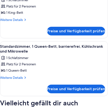
Room)
1 Schlafzimmer
Mikrowelle
Standardzimmer,
anzeigen
(Shower
Platz für 2 Personen
1 King-
Only;Separate
1 King-Bett
Bett,
Living
Room)
barrierefrei,
Weitere
Weitere Details
Details
Kühlschrank
für
und
Preise und Verfügbarkeit prüfen
Standardzimmer,
Mikrowelle
1 King-
anzeigen
Bett,
Alle
Ein Hotelzimmer mit einem Bett, eine
5
barrierefrei,
Standardzimmer, 1 Queen-Bett, barrierefrei, Kühlschrank
Fotos
Kühlschrank
und Mikrowelle
und
für
1 Schlafzimmer
Mikrowelle
Standardzimmer,
Platz für 2 Personen
1
1 Queen-Bett
Queen-
Bett,
Weitere
Weitere Details
Details
barrierefrei,
für
Kühlschrank
Preise und Verfügbarkeit prüfen
Standardzimmer,
und
1
Mikrowelle
Queen-
Vielleicht gefällt dir auch
Bett,
anzeigen
barrierefrei,