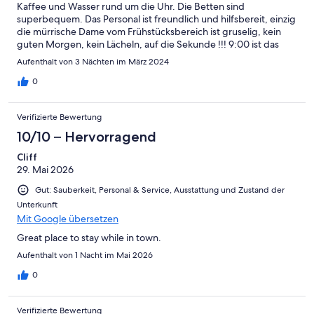
Kaffee und Wasser rund um die Uhr. Die Betten sind
superbequem. Das Personal ist freundlich und hilfsbereit, einzig
die mürrische Dame vom Frühstücksbereich ist gruselig, kein
guten Morgen, kein Lächeln, auf die Sekunde !!! 9:00 ist das
Büfett beendet... Trotzdem empfehlenswertes Hotel.
Aufenthalt von 3 Nächten im März 2024
0
Verifizierte Bewertung
10/10 – Hervorragend
Cliff
29. Mai 2026
Gut: Sauberkeit, Personal & Service, Ausstattung und Zustand der
Unterkunft
Mit Google übersetzen
Great place to stay while in town.
Aufenthalt von 1 Nacht im Mai 2026
0
Verifizierte Bewertung