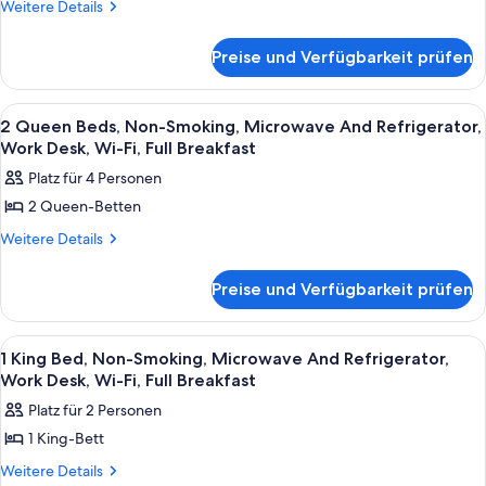
Bed,
Weitere
Weitere Details
Details
Mobility
für
Accessible,
Preise und Verfügbarkeit prüfen
1
Roll
King
Bed,
In
Alle
Ein Hotelzimmer mit zwei Betten, ein
9
Mobility
2 Queen Beds, Non-Smoking, Microwave And Refrigerator,
Shower,
Fotos
Accessible,
Work Desk, Wi-Fi, Full Breakfast
Non-
Roll
für
Platz für 4 Personen
Smoking
In
2
Shower,
anzeigen
2 Queen-Betten
Queen
Non-
Beds,
Weitere
Weitere Details
Smoking
Details
Non-
für
Smoking,
Preise und Verfügbarkeit prüfen
2
Microwave
Queen
Beds,
And
Alle
Ein Hotelzimmer mit Bett, Schreibtisc
6
Non-
1 King Bed, Non-Smoking, Microwave And Refrigerator,
Refrigerator,
Fotos
Smoking,
Work Desk, Wi-Fi, Full Breakfast
Work
Microwave
für
Platz für 2 Personen
Desk,
And
1
Refrigerator,
Wi-
1 King-Bett
King
Work
Fi,
Bed,
Weitere
Weitere Details
Desk,