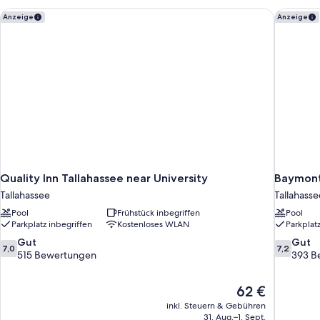
Kühlschrank
Quality Inn Tallahassee near University
Baymont
Anzeige
Anzeige
und
Mikrowelle
Quality Inn Tallahassee near University
Baymont
Tallahassee
Tallahasse
Pool
Frühstück inbegriffen
Pool
Parkplatz inbegriffen
Kostenloses WLAN
Parkplat
7.0
7.2
Gut
Gut
7,0
7,2
von
von
515 Bewertungen
393 B
10,
10,
Gut,
Gut,
Der
62 €
515
393
Preis
Bewertungen
Bewertun
inkl. Steuern & Gebühren
beträgt
31. Aug.–1. Sept.