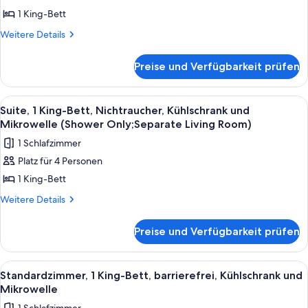
1 King-
1 King-Bett
Bett,
Nichtraucher,
Weitere
Weitere Details
Details
Kühlschrank
für
und
Preise und Verfügbarkeit prüfen
Suite,
Mikrowelle
1 King-
(with
Bett,
Alle
Ein Hotelzimmer mit einem großen Bet
6
Nichtraucher,
Sofabed)
Suite, 1 King-Bett, Nichtraucher, Kühlschrank und
Fotos
Kühlschrank
Mikrowelle (Shower Only;Separate Living Room)
anzeigen
und
für
1 Schlafzimmer
Mikrowelle
Suite,
(with
Platz für 4 Personen
1 King-
Sofabed)
1 King-Bett
Bett,
Nichtraucher,
Weitere
Weitere Details
Details
Kühlschrank
für
und
Preise und Verfügbarkeit prüfen
Suite,
Mikrowelle
1 King-
(Shower
Bett,
Alle
Ein Hotelzimmer mit einem großen Bett
5
Nichtraucher,
Only;Separate
Standardzimmer, 1 King-Bett, barrierefrei, Kühlschrank und
Fotos
Kühlschrank
Mikrowelle
Living
und
für