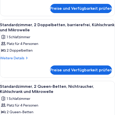
Full
Details
Wi-
Non-
für
Breakfast
Fi,
Smoking,
Preise und Verfügbarkeit prüfen
1
Full
anzeigen
Microwave
King
Breakfast
Bed,
And
Alle
Ein Hotelzimmer mit zwei Betten, eine
5
Non-
Standardzimmer, 2 Doppelbetten, barrierefrei, Kühlschrank
Refrigerator,
Fotos
Smoking,
und Mikrowelle
Work
Microwave
für
1 Schlafzimmer
Desk,
And
Standardzimmer,
Refrigerator,
Wi-
Platz für 4 Personen
2 Doppelbetten,
Work
Fi,
2 Doppelbetten
barrierefrei,
Desk,
Full
Wi-
Kühlschrank
Weitere
Weitere Details
Breakfast
Fi,
Details
und
Full
anzeigen
für
Mikrowelle
Preise und Verfügbarkeit prüfen
Breakfast
Standardzimmer,
anzeigen
2 Doppelbetten,
barrierefrei,
Alle
Ein Hotelzimmer mit zwei Betten, eine
5
Kühlschrank
Standardzimmer, 2 Queen-Betten, Nichtraucher,
Fotos
und
Kühlschrank und Mikrowelle
Mikrowelle
für
1 Schlafzimmer
Standardzimmer,
Platz für 4 Personen
2 Queen-
2 Queen-Betten
Betten,