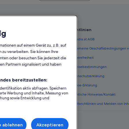
Richtlinien
ig
 Österreich
Expedia.at AGB
mationen auf einem Gerät zu, z.B. auf
terreich
Allgemeine Geschäftsbedingungen v
zu verarbeiten. Sie können Ihre
unten oder besuchen Sie jederzeit die
ungen Österreich
Barrierefreiheit
en Partnern signalisiert und haben
n Österreich
Einreisebestimmungen
erreich
Datenschutzerklärung
ndes bereitzustellen:
Österreich
Cookie-Erklärung
ntifikation aktiv abfragen. Speichern
sierte Werbung und Inhalte, Messung von
nftsarten
Rechtliche Hinweise/Kontakt
chung sowie Entwicklung und
Inhaltsrichtlinien und Melden von Inh
e ablehnen
Akzeptieren