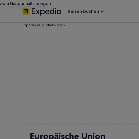
Zum Hauptinhalt springen
Reisen buchen
Expedia.at
Mietwagen
Anbieter in Europäisc
Abholort
Abholort
Europäische Union