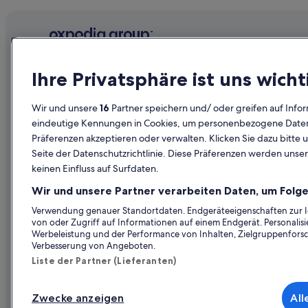
Unternehmen
Erkunden
Ihre Privatsphäre ist uns wicht
Über uns
Reiseführer
Wir und unsere
16
Partner speichern und/ oder greifen auf Infor
Jobs
Hotels in Ös
eindeutige Kennungen in Cookies, um personenbezogene Daten 
Präferenzen akzeptieren oder verwalten. Klicken Sie dazu bitte 
Unterkunft registrieren
Ferienwohn
Seite der Datenschutzrichtlinie. Diese Präferenzen werden unser
Partnerschaften
Städtereise
keinen Einfluss auf Surfdaten.
Werbung
Flüge in Öst
Wir und unsere Partner verarbeiten Daten, um Folge
Presse
Mietwagen 
Verwendung genauer Standortdaten. Endgeräteeigenschaften zur Ide
von oder Zugriff auf Informationen auf einem Endgerät. Personali
Alle Unterku
Werbeleistung und der Performance von Inhalten, Zielgruppenfors
Verbesserung von Angeboten.
Liste der Partner (Lieferanten)
Zwecke anzeigen
All