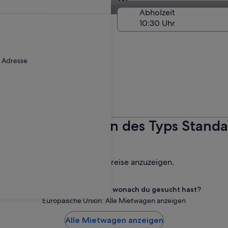
Am Abholort
kgabedatum
Abholzeit
Aug.
ebühr an.
r Adresse
te für Mietwagen des Typs Standar
ge. Klicke, um aktualisierte Preise anzuzeigen.
Hast du nicht gefunden, wonach du gesucht hast?
Europäische Union: Alle Mietwagen anzeigen
Alle Mietwagen anzeigen