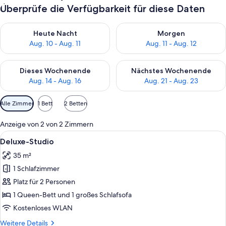
Überprüfe die Verfügbarkeit für diese Daten
Überprüfe die Verfügbarkeit für heute Nacht, Aug. 10 - Aug. 11
Überprüfe die Verfügbarkeit fü
Heute Nacht
Morgen
Aug. 10 - Aug. 11
Aug. 11 - Aug. 12
Überprüfe die Verfügbarkeit für dieses Wochenende, Aug. 14 -
Überprüfe die Verfügbarkeit f
Dieses Wochenende
Nächstes Wochenende
Aug. 14 - Aug. 16
Aug. 21 - Aug. 23
Verfügbare
Alle Zimmer
1 Bett
2 Betten
Filter
für
Anzeige von 2 von 2 Zimmern
Zimmer
Alle
Deluxe-Studio | Allergikerbettwaren,
4
Deluxe-Studio
Fotos
35 m²
für
1 Schlafzimmer
Deluxe-
Studio
Platz für 2 Personen
anzeigen
1 Queen-Bett und 1 großes Schlafsofa
Kostenloses WLAN
Weitere
Weitere Details