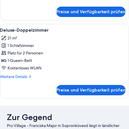
Details
für
Preise und Verfügbarkeit prüfen
Deluxe-
Studio
Alle
Deluxe-Doppelzimmer | Allergikerbet
5
Deluxe-Doppelzimmer
Fotos
21 m²
für
1 Schlafzimmer
Deluxe-
Doppelzimmer
Platz für 2 Personen
anzeigen
1 Queen-Bett
Kostenloses WLAN
Weitere
Weitere Details
Details
für
Preise und Verfügbarkeit prüfen
Deluxe-
Doppelzimmer
Zur Gegend
Pro Village - Franciska Major in Sopronkövesd liegt in ländlicher