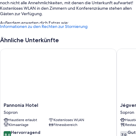
noch nicht alle Annehmlichkeiten, mit denen die Unterkunft aufwartet!
Kostenloses WLAN in den Zimmern und Konferenzräume stehen allen
Gästen zur Verfügung.
Außerdem erwarten dich Extras wie:
Informationen zu den Rechten zur Stornierung
Parken ohne Service (kostenlos)
Ähnliche Unterkünfte
Gepäckaufbewahrung, 2 Tagungsräume und Rauchverbot in der
Unterkunft
Pannonia Hotel
Jégvere
Gartenmöbel
Zimmerausstattung
Alle Zimmer bei Pro Village - Franciska Major verfügen über
Annehmlichkeiten wie eine Klimaanlage sowie Ausstattungsmerkmale
wie kostenloses WLAN und Espressomaschinen.
Zusätzliche Komforts in den Zimmern sind unter anderem:
Hochstuhl und Baby-Badewanne
Pannonia
Jégver
Pannonia Hotel
Jégve
Hotel
Fogadó
Duschen, Haartrockner und Shampoo
Sopron
Sopron
Sopron
Sopron
Flachbildfernseher mit Satellitenempfang
Haustiere erlaubt
Kostenloses WLAN
Hausti
Klimaanlage
Fitnessbereich
Restau
8.6
7.0
Hervorragend
Gut
8,6
7,0