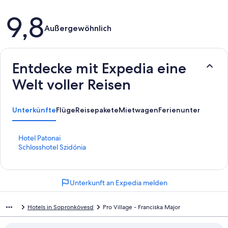
Bewertungen
9,8
Außergewöhnlich
Entdecke mit Expedia eine
Welt voller Reisen
Unterkünfte
Flüge
Reisepakete
Mietwagen
Ferienunterkünfte
A
L
Hotel Patonai
i
L
Schlosshotel Szidónia
n
i
k
n
,
k
Unterkunft an Expedia melden
d
,
e
d
r
e
Hotels in Sopronkövesd
Pro Village - Franciska Major
d
r
i
d