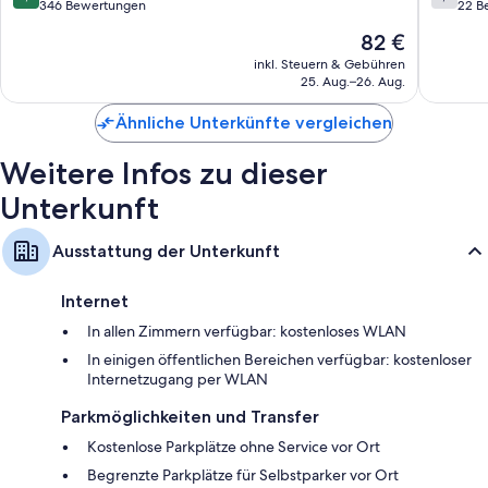
von
von
346 Bewertungen
22 B
10,
10,
Der
82 €
Hervorragend,
Gut,
Preis
346
22
inkl. Steuern & Gebühren
beträgt
25. Aug.–26. Aug.
Bewertungen
Bewert
82 €
Ähnliche Unterkünfte vergleichen
Weitere Infos zu dieser
Unterkunft
Ausstattung der Unterkunft
Internet
In allen Zimmern verfügbar: kostenloses WLAN
In einigen öffentlichen Bereichen verfügbar: kostenloser
Internetzugang per WLAN
Parkmöglichkeiten und Transfer
Kostenlose Parkplätze ohne Service vor Ort
Begrenzte Parkplätze für Selbstparker vor Ort