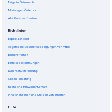
l
l
Flüge in Österreich
P
o
a
s
Mietwagen Österreich
t
s
Alle Unterkunftsarten
o
h
n
o
a
t
Richtlinien
i
e
l
Expedia.at AGB
S
z
Allgemeine Geschäftsbedingungen von Vrbo
i
d
Barrierefreiheit
ó
Einreisebestimmungen
n
i
Datenschutzerklärung
a
Cookie-Erklärung
Rechtliche Hinweise/Kontakt
Inhaltsrichtlinien und Melden von Inhalten
Hilfe