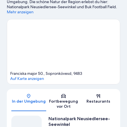
Umgebung. Die schöne Natur der Region erlebst du hier:
Nationalpark Neusiedlersee-Seewinkel und Buk Football Field.
Wenn du dagegen eher kulturell interessiert bist, ist Folgendes
Mehr anzeigen
empfehlenswert: Lokomotiv-Freilichtmuseum und
Dampfeisenbahnmuseum. Ebenfalls einen Besuch wert sind
diese beiden Highlights: Sopron Rodelpark und Sonnentherme.
Zum Reiseführer für Sopronkövesd
Weitere Gasthäuser in Sopronkövesd anzeigen
Franciska major 50., Sopronkövesd, 9483
Auf Karte anzeigen
Karte
In der Umgebung
Fortbewegung
Restaurants
vor Ort
Nationalpark Neusiedlersee-
Seewinkel