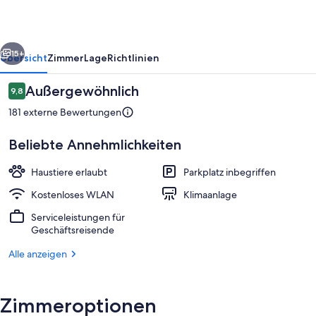
Major
rück
Weiter
15+
Übersicht
Zimmer
Lage
Richtlinien
Bewertungen
Außergewöhnlich
9,8
9,8 von 10.
181 externe Bewertungen
Beliebte Annehmlichkeiten
Haustiere erlaubt
Parkplatz inbegriffen
Kostenloses WLAN
Klimaanlage
Ansicht von oben
Serviceleistungen für
Geschäftsreisende
Alle anzeigen
Zimmeroptionen