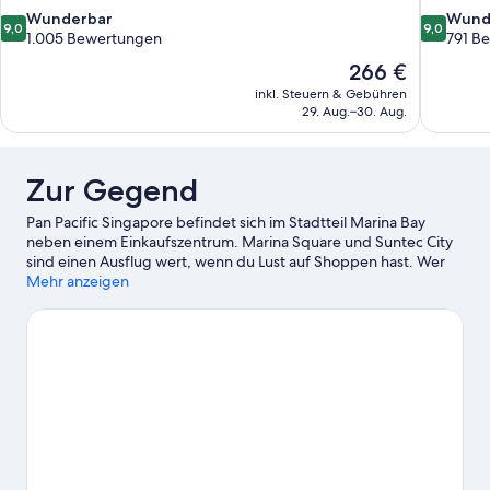
9.0
9.0
Wunderbar
Wund
9,0
9,0
von
von
1.005 Bewertungen
791 B
10,
10,
Der
266 €
Wunderbar,
Wunderba
Preis
inkl. Steuern & Gebühren
1.005
791
beträgt
29. Aug.–30. Aug.
Bewertungen
Bewertun
266 €
Zur Gegend
Pan Pacific Singapore befindet sich im Stadtteil Marina Bay
neben einem Einkaufszentrum. Marina Square und Suntec City
sind einen Ausflug wert, wenn du Lust auf Shoppen hast. Wer
eher die Sehenswürdigkeiten der Region bewundern möchte,
Mehr anzeigen
sollte Folgendes besuchen: Gardens by the Bay und
Botanischer Garten von Singapur. Du reist zusammen mit
Kindern? Dann solltest du diese Attraktionen nicht verpassen:
Universal Studios Singapore™ und Singapore Zoo. Die Region
bietet viele Aktivitäten, zum Beispiel Golf. Gäste schätzen die
Lage dieses Hotels für die Möglichkeiten zum Sightseeing.
Zum
Reiseführer für Singapur