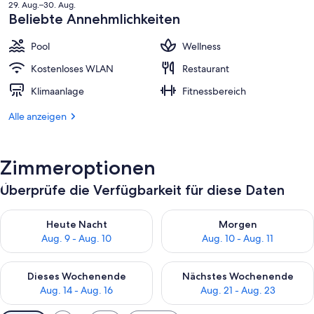
Preis
29. Aug.–30. Aug.
beträgt
Beliebte Annehmlichkeiten
299 €.
Pool
Wellness
Kostenloses WLAN
Restaurant
Klimaanlage
Fitnessbereich
Alle anzeigen
Zimmeroptionen
Überprüfe die Verfügbarkeit für diese Daten
Überprüfe die Verfügbarkeit für heute Nacht, Aug. 9 - Aug. 10
Überprüfe die Verfügbarkeit fü
Heute Nacht
Morgen
Aug. 9 - Aug. 10
Aug. 10 - Aug. 11
Überprüfe die Verfügbarkeit für dieses Wochenende, Aug. 14 -
Überprüfe die Verfügbarkeit f
Dieses Wochenende
Nächstes Wochenende
Aug. 14 - Aug. 16
Aug. 21 - Aug. 23