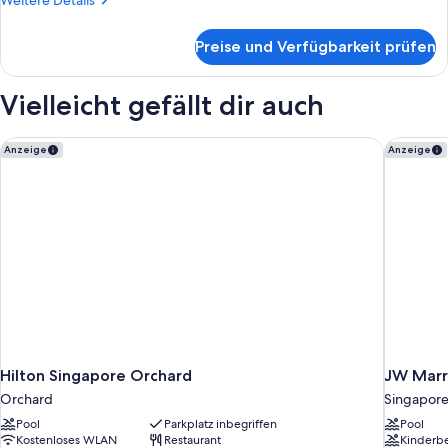
Weitere Details
Floor
Details
anzeigen
für
Preise und Verfügbarkeit prüfen
Deluxe
Panoramic
Room,
Vielleicht gefällt dir auch
City
View,
High
Hilton Singapore Orchard
JW Marri
Anzeige
Anzeige
Floor
Hilton Singapore Orchard
JW Marr
Orchard
Singapore 
Pool
Parkplatz inbegriffen
Pool
Kostenloses WLAN
Restaurant
Kinderb