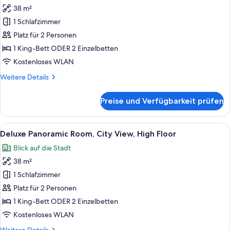
38 m²
Deluxe
Room,
1 Schlafzimmer
City
Platz für 2 Personen
View
1 King-Bett ODER 2 Einzelbetten
anzeigen
Kostenloses WLAN
Weitere
Weitere Details
Details
für
Preise und Verfügbarkeit prüfen
Deluxe
Room,
City
Alle
Ein modernes Hotelzimmer mit einem g
6
View
Deluxe Panoramic Room, City View, High Floor
Fotos
Blick auf die Stadt
für
38 m²
Deluxe
Panoramic
1 Schlafzimmer
Room,
Platz für 2 Personen
City
1 King-Bett ODER 2 Einzelbetten
View,
Kostenloses WLAN
High
Weitere