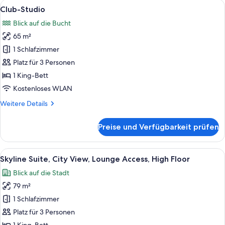
Alle
Ein modernes Hotelzimmer mit Blick au
7
Marina
Club-Studio
Fotos
Bay
Blick auf die Bucht
View,
für
Balcony
65 m²
Club-
Studio
1 Schlafzimmer
anzeigen
Platz für 3 Personen
1 King-Bett
Kostenloses WLAN
Weitere
Weitere Details
Details
für
Preise und Verfügbarkeit prüfen
Club-
Studio
Alle
Ein modernes Hotelzimmer mit einem gr
9
Skyline Suite, City View, Lounge Access, High Floor
Fotos
Blick auf die Stadt
für
79 m²
Skyline
Suite,
1 Schlafzimmer
City
Platz für 3 Personen
View,