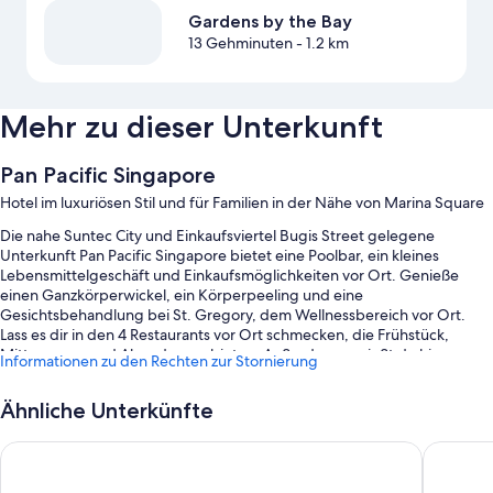
Gardens by the Bay
13 Gehminuten
- 1.2 km
Mehr zu dieser Unterkunft
Pan Pacific Singapore
Hotel im luxuriösen Stil und für Familien in der Nähe von Marina Square
Die nahe Suntec City und Einkaufsviertel Bugis Street gelegene
Unterkunft Pan Pacific Singapore bietet eine Poolbar, ein kleines
Lebensmittelgeschäft und Einkaufsmöglichkeiten vor Ort. Genieße
einen Ganzkörperwickel, ein Körperpeeling und eine
Gesichtsbehandlung bei St. Gregory, dem Wellnessbereich vor Ort.
Lass es dir in den 4 Restaurants vor Ort schmecken, die Frühstück,
Mittagessen und Abendessen bieten. Außerdem genießt du hier
Informationen zu den Rechten zur Stornierung
internationale Küche. Ein Coffeeshop/Café, ein japanischer Garten und
kostenloses WLAN in den Zimmern – hier findest du so gut wie alles,
Ähnliche Unterkünfte
was du für einen angenehmen Aufenthalt brauchst.
Während deines Aufenthalts erwarten dich außerdem die folgenden
PARKROYAL COLLECTION Marina Bay, Singapore
Wyndham
Extras: