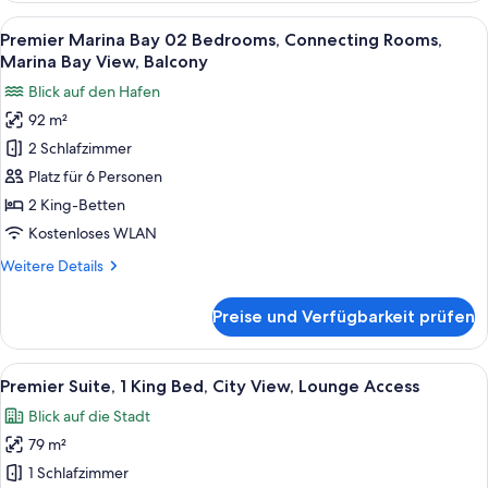
anzeigen
02
Alle
Ein modernes Hotelzimmer mit einem gr
5
Bedrooms,
Premier Marina Bay 02 Bedrooms, Connecting Rooms,
Fotos
Connecting
Marina Bay View, Balcony
Rooms,
für
Blick auf den Hafen
High
Premier
Floor,
92 m²
Marina
City
2 Schlafzimmer
Bay
View
02
Platz für 6 Personen
Bedrooms,
2 King-Betten
Connecting
Kostenloses WLAN
Rooms,
Weitere
Weitere Details
Marina
Details
Bay
für
Preise und Verfügbarkeit prüfen
Premier
View,
Marina
Balcony
Bay
Alle
Ein modernes Hotelzimmer mit einem gr
anzeigen
6
02
Premier Suite, 1 King Bed, City View, Lounge Access
Fotos
Bedrooms,
Blick auf die Stadt
Connecting
für
Rooms,
79 m²
Premier
Marina
Suite,
1 Schlafzimmer
Bay