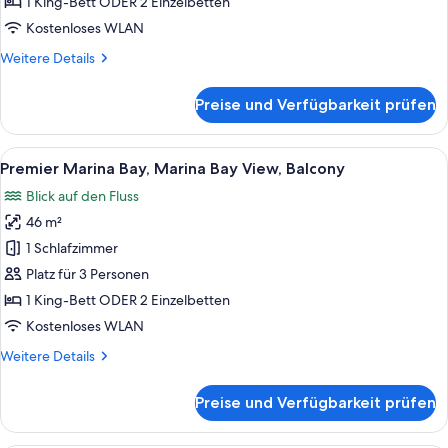
Bay
1 King-Bett ODER 2 Einzelbetten
View,
Kostenloses WLAN
Lounge
Weitere
Weitere Details
Access,
Details
High
für
Preise und Verfügbarkeit prüfen
Pacific
Floor
Club
anzeigen
Room,
Alle
Ein modernes Hotelzimmer mit einem gr
5
Marina
Premier Marina Bay, Marina Bay View, Balcony
Fotos
Bay
Blick auf den Fluss
View,
für
Lounge
46 m²
Premier
Access,
Marina
1 Schlafzimmer
High
Bay,
Floor
Platz für 3 Personen
Marina
1 King-Bett ODER 2 Einzelbetten
Bay
Kostenloses WLAN
View,
Weitere
Weitere Details
Balcony
Details
anzeigen
für
Preise und Verfügbarkeit prüfen
Premier
Marina
Bay,