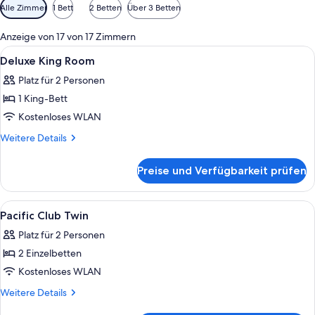
Verfügbare
Alle Zimmer
1 Bett
2 Betten
Über 3 Betten
Filter
für
Anzeige von 17 von 17 Zimmern
Zimmer
Alle
Hochwertige Bettwaren, Minibar, Zimm
1
Deluxe King Room
Fotos
Platz für 2 Personen
für
1 King-Bett
Deluxe
King
Kostenloses WLAN
Room
Weitere
Weitere Details
anzeigen
Details
für
Preise und Verfügbarkeit prüfen
Deluxe
King
Room
Alle
Hochwertige Bettwaren, Minibar, Zimm
3
Pacific Club Twin
Fotos
Platz für 2 Personen
für
2 Einzelbetten
Pacific
Club
Kostenloses WLAN
Twin
Weitere
Weitere Details
anzeigen
Details