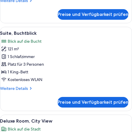
Weitere
Weitere Details
Bay
Details
View,
für
Preise und Verfügbarkeit prüfen
Pacific
Lounge
Club
Access,
02
Alle
Suite, Buchtblick | Hochwertige Bettw
High
6
Bedrooms,
Suite, Buchtblick
Fotos
Floor
Connecting
Blick auf die Bucht
Rooms,
für
anzeigen
Marina
121 m²
Suite,
Bay
Buchtblick
1 Schlafzimmer
View,
anzeigen
Lounge
Platz für 3 Personen
Access,
1 King-Bett
High
Kostenloses WLAN
Floor
Weitere
Weitere Details
Details
für
Preise und Verfügbarkeit prüfen
Suite,
Buchtblick
Alle
Ein modernes Hotelzimmer mit einem gr
5
Deluxe Room, City View
Fotos
Blick auf die Stadt
für