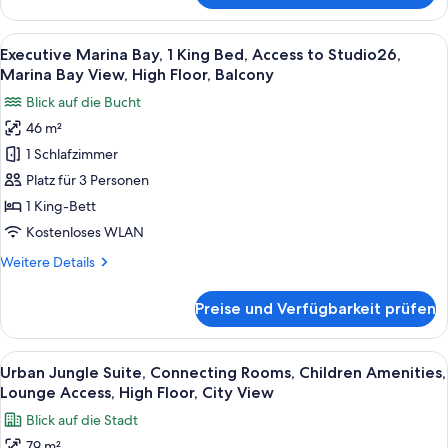
Studio
Alle
Ein modernes Hotelzimmer mit einem gr
6
Executive Marina Bay, 1 King Bed, Access to Studio26,
Fotos
Marina Bay View, High Floor, Balcony
für
Blick auf die Bucht
Executive
46 m²
Marina
1 Schlafzimmer
Bay,
1
Platz für 3 Personen
King
1 King-Bett
Bed,
Kostenloses WLAN
Access
Weitere
Weitere Details
to
Details
Studio26,
für
Preise und Verfügbarkeit prüfen
Executive
Marina
Marina
Bay
Bay,
Alle
Ein Kinderzimmer mit Dschungelmotiv 
View,
5
1
Urban Jungle Suite, Connecting Rooms, Children Amenities,
Fotos
High
King
Lounge Access, High Floor, City View
Bed,
für
Floor,
Blick auf die Stadt
Access
Urban
Balcony
to
79 m²