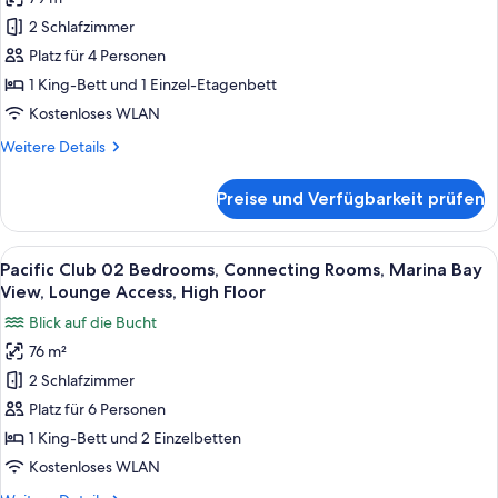
Jungle
anzeigen
Studio26,
2 Schlafzimmer
Suite,
Marina
Bay
Connecting
Platz für 4 Personen
View,
Rooms,
1 King-Bett und 1 Einzel-Etagenbett
High
Children
Floor,
Kostenloses WLAN
Amenities,
Balcony
Weitere
Weitere Details
Lounge
Details
Access,
für
Preise und Verfügbarkeit prüfen
Urban
High
Jungle
Floor,
Suite,
Alle
Ein Hotelzimmer mit einem großen Bett,
City
7
Connecting
Pacific Club 02 Bedrooms, Connecting Rooms, Marina Bay
Fotos
View
Rooms,
View, Lounge Access, High Floor
Children
für
anzeigen
Blick auf die Bucht
Amenities,
Pacific
Lounge
76 m²
Club
Access,
2 Schlafzimmer
02
High
Floor,
Bedrooms,
Platz für 6 Personen
City
Connecting
1 King-Bett und 2 Einzelbetten
View
Rooms,
Kostenloses WLAN
Marina