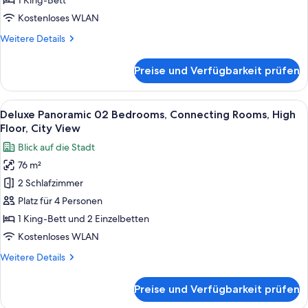
1 King-Bett
Lounge
Kostenloses WLAN
Access,
Weitere
Weitere Details
High
Details
Floor
für
Preise und Verfügbarkeit prüfen
anzeigen
Skyline
Suite,
City
Alle
Hochwertige Bettwaren, Minibar, Zimm
6
View,
Deluxe Panoramic 02 Bedrooms, Connecting Rooms, High
Fotos
Lounge
Floor, City View
Access,
für
Blick auf die Stadt
High
Deluxe
Floor
76 m²
Panoramic
2 Schlafzimmer
02
Bedrooms,
Platz für 4 Personen
Connecting
1 King-Bett und 2 Einzelbetten
Rooms,
Kostenloses WLAN
High
Weitere
Weitere Details
Floor,
Details
City
für
Preise und Verfügbarkeit prüfen
Deluxe
View
Panoramic