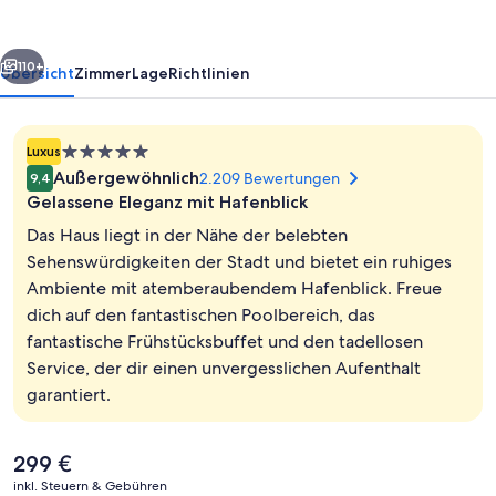
rück
Weiter
110+
Übersicht
Zimmer
Lage
Richtlinien
5.0-
Luxus
Sterne-
Außergewöhnlich
2.209 Bewertungen
9,4
Unterkunft
Gelassene Eleganz mit Hafenblick
Das Haus liegt in der Nähe der belebten
Sehenswürdigkeiten der Stadt und bietet ein ruhiges
Ambiente mit atemberaubendem Hafenblick. Freue
Außenbereich
dich auf den fantastischen Poolbereich, das
fantastische Frühstücksbuffet und den tadellosen
Service, der dir einen unvergesslichen Aufenthalt
garantiert.
Der
299 €
aktuelle
inkl. Steuern & Gebühren