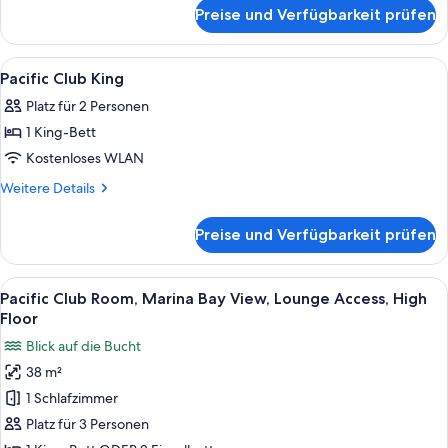
für
Preise und Verfügbarkeit prüfen
Pacific
Club
Twin
Alle
Hochwertige Bettwaren, Minibar, Zimm
16
Pacific Club King
Fotos
Platz für 2 Personen
für
1 King-Bett
Pacific
Club
Kostenloses WLAN
King
Weitere
Weitere Details
anzeigen
Details
für
Preise und Verfügbarkeit prüfen
Pacific
Club
King
Alle
Ein Hotelzimmer mit einem großen Bett,
7
Pacific Club Room, Marina Bay View, Lounge Access, High
Fotos
Floor
für
Blick auf die Bucht
Pacific
38 m²
Club
1 Schlafzimmer
Room,
Marina
Platz für 3 Personen