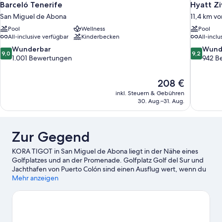
Barceló Tenerife
Hyatt Zi
San Miguel de Abona
11,4 km v
Pool
Wellness
Pool
All-inclusive verfügbar
Kinderbecken
All-inclu
9.0
9.2
Wunderbar
Wund
9,0
9,2
von
von
1.001 Bewertungen
942 B
10,
10,
Wunderbar,
Wunderba
Der
208 €
1.001
942
Preis
Bewertungen
Bewertun
inkl. Steuern & Gebühren
beträgt
30. Aug.–31. Aug.
208 €
Zur Gegend
KORA TIGOT in San Miguel de Abona liegt in der Nähe eines
Golfplatzes und an der Promenade. Golfplatz Golf del Sur und
Jachthafen von Puerto Colón sind einen Ausflug wert, wenn du
etwas Aufregendes erleben möchtest. Wer lieber die Natur der
Mehr anzeigen
Region bewundern möchte, sollte Folgendes besuchen:
Teneriffa Strände und Playa Las Vistas (Strand). Du möchtest
deinen Aufenthalt in der Stadt mit dem Besuch eines
spannenden Events oder einer Sportveranstaltung aufpeppen?