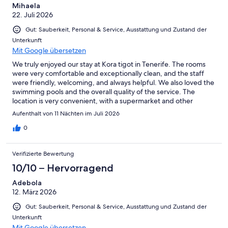
Mihaela
22. Juli 2026
Gut: Sauberkeit, Personal & Service, Ausstattung und Zustand der
Unterkunft
Mit Google übersetzen
We truly enjoyed our stay at Kora tigot in Tenerife. The rooms
were very comfortable and exceptionally clean, and the staff
were friendly, welcoming, and always helpful. We also loved the
swimming pools and the overall quality of the service. The
location is very convenient, with a supermarket and other
facilities nearby. One of our favourite things was being able to
Aufenthalt von 11 Nächten im Juli 2026
take beautiful walks along the ocean. It was a relaxing and
enjoyable experience, and we would happily stay here again.
0
Highly recommended!
Verifizierte Bewertung
10/10 – Hervorragend
Adebola
12. März 2026
Gut: Sauberkeit, Personal & Service, Ausstattung und Zustand der
Unterkunft
Mit Google übersetzen