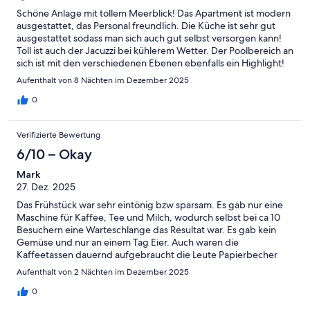
Schöne Anlage mit tollem Meerblick! Das Apartment ist modern
ausgestattet, das Personal freundlich. Die Küche ist sehr gut
ausgestattet sodass man sich auch gut selbst versorgen kann!
Toll ist auch der Jacuzzi bei kühlerem Wetter. Der Poolbereich an
sich ist mit den verschiedenen Ebenen ebenfalls ein Highlight!
Es gibt Verbesserungsbedarf im Badezimmer, hier gibt es fast
Aufenthalt von 8 Nächten im Dezember 2025
keine Ablagefläche. Das Frühstück ist klein und liebevoll,
allerdings fehlen Eierspeisen und auch etwas Abwechslung im
0
Sortiment. Eine Kaffeemaschine ist zu den Hauptzeiten zu
wenig. Wir werden auf jeden Fall wieder kommen!
Verifizierte Bewertung
6/10 – Okay
Mark
27. Dez. 2025
Das Frühstück war sehr eintönig bzw sparsam. Es gab nur eine
Maschine für Kaffee, Tee und Milch, wodurch selbst bei ca 10
Besuchern eine Warteschlange das Resultat war. Es gab kein
Gemüse und nur an einem Tag Eier. Auch waren die
Kaffeetassen dauernd aufgebraucht die Leute Papierbecher
verwendeten was nicht besonders nachhaltig ist - damit wirbt
Aufenthalt von 2 Nächten im Dezember 2025
das Hotel. Außerdem ist die Dusche am Zimmer so gebaut das
Wasser in das Zimmer abfließt. Glücklicherweise war win Mob
0
am Zimmer :)