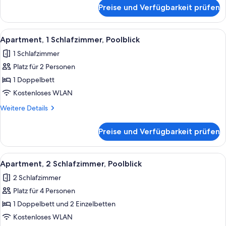
für
Preise und Verfügbarkeit prüfen
Apartment,
1
Schlafzimmer
Alle
Ein Hotelzimmer mit einem großen Bet
13
Apartment, 1 Schlafzimmer, Poolblick
Fotos
1 Schlafzimmer
für
Platz für 2 Personen
Apartment,
1
1 Doppelbett
Schlafzimmer,
Kostenloses WLAN
Poolblick
Weitere
Weitere Details
anzeigen
Details
für
Preise und Verfügbarkeit prüfen
Apartment,
1
Schlafzimmer,
Alle
Ein Hotelzimmer mit großem Fenster, e
14
Poolblick
Apartment, 2 Schlafzimmer, Poolblick
Fotos
2 Schlafzimmer
für
Platz für 4 Personen
Apartment,
2 Schlafzimmer,
1 Doppelbett und 2 Einzelbetten
Poolblick
Kostenloses WLAN