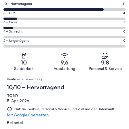
31
10 – Hervorragend
31
von
4
8 – Gut
4
insgesamt
von
38
3
6 – Okay
3
insgesamt
Gästebewertungen
von
38
0
4 – Schlecht
0
haben
insgesamt
Gästebewertungen
von
eine
38
0
2 – Ungenügend
0
haben
insgesamt
Bewertung
Gästebewertungen
von
eine
38
von
haben
insgesamt
Bewertung
Gästebewertungen
10
eine
38
von
haben
10
9,6
9,8
-
Bewertung
Gästebewertungen
8
eine
Sauberkeit
Ausstattung
Personal & Service
Hervorragend
von
haben
-
Bewertung
Bewertungen
6
eine
Gut
Verifizierte Bewertung
von
-
Bewertung
4
10/10 – Hervorragend
Okay
von
-
2
TONY
Schlecht
5. Apr. 2026
-
Ungenügend
Gut: Sauberkeit, Personal & Service und Zustand der Unterkunft
Mit Google übersetzen
Bel hotel