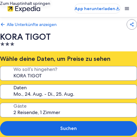
Zum Hauptinhalt springen
App herunterladen
Alle Unterkünfte anzeigen
KORA TIGOT
3.0-
Sterne-
Unterkunft
Wähle deine Daten, um Preise zu sehen
Wo soll’s hingehen?
Daten
Gäste
Suchen