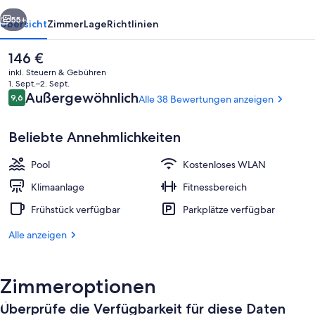
rück
Weiter
55+
Übersicht
Zimmer
Lage
Richtlinien
Der
146 €
aktuelle
inkl. Steuern & Gebühren
Preis
1. Sept.–2. Sept.
beträgt
Bewertungen
Außergewöhnlich
9,6
Alle 38 Bewertungen anzeigen
9,6 von 10.
146 €.
Beliebte Annehmlichkeiten
Pool
Kostenloses WLAN
Terrasse/Patio
Klimaanlage
Fitnessbereich
Frühstück verfügbar
Parkplätze verfügbar
Alle anzeigen
Zimmeroptionen
Überprüfe die Verfügbarkeit für diese Daten