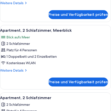
anzeigen
Weitere
Weitere Details
Details
für
Preise und Verfügbarkeit prüfen
Apartment,
2 Schlafzimmer,
Poolblick
Alle
Ein Balkon mit Glasgeländer, der auf 
23
Apartment, 2 Schlafzimmer, Meerblick
Fotos
Blick aufs Meer
für
2 Schlafzimmer
Apartment,
2 Schlafzimmer,
Platz für 4 Personen
Meerblick
1 Doppelbett und 2 Einzelbetten
anzeigen
Kostenloses WLAN
Weitere
Weitere Details
Details
für
Preise und Verfügbarkeit prüfen
Apartment,
2 Schlafzimmer,
Meerblick
Alle
Ein modernes Hotelzimmer mit Küchenz
5
Apartment, 2 Schlafzimmer
Fotos
2 Schlafzimmer
für