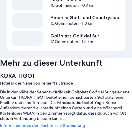
10 Gehminuten
- 0.9 km
Amarilla Golf- und Countryclub
15 Gehminuten
- 1.3 km
Golfplatz Golf del Sur
17 Gehminuten
- 1.5 km
Mehr zu dieser Unterkunft
KORA TIGOT
Hotel in der Nähe von Teneriffa Strände
Die in der Nähe der Sehenswürdigkeit Golfplatz Golf del Sur gelegene
Unterkunft KORA TIGOT bietet einen benachbarten Golfplatz, eine
Poolbar und eine Terrasse. Das Fitnessstudio bietet Yoga-Kurse.
Außerdem bietet die Unterkunft einen Garten und eine Wäscherei.
Kostenloses WLAN in den Zimmern sorgt dafür, dass du auch vor Ort
stets in Verbindung bleiben kannst.
Informationen zu den Rechten zur Stornierung
Zu den weiteren Extras zählen: