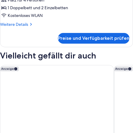
Platz für 4 Personen
Apartment,
2 Schlafzimmer
1 Doppelbett und 2 Einzelbetten
anzeigen
Kostenloses WLAN
Weitere
Weitere Details
Details
für
Preise und Verfügbarkeit prüfen
Apartment,
2 Schlafzimmer
Vielleicht gefällt dir auch
Barceló Tenerife
Hyatt Ziv
Anzeige
Anzeige