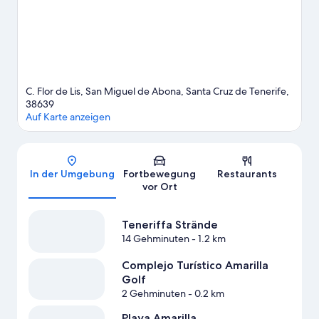
Dann schau doch einmal hier vorbei: Canaries Plongee Tenerife.
Perfekte Voraussetzungen für einen unterhaltsamen Abend
bietet diese Location: San Miguel de Abona: Aventura Medieval.
Die Umgebung bietet viele Möglichkeiten für Outdoor-
Abenteuer rund ums kühle Nass, etwa beim Baden.
Zum
Reiseführer für San Miguel de Abona
C. Flor de Lis, San Miguel de Abona, Santa Cruz de Tenerife,
38639
Auf Karte anzeigen
Karte
In der Umgebung
Fortbewegung
Restaurants
vor Ort
Teneriffa Strände
14 Gehminuten
- 1.2 km
Complejo Turístico Amarilla
Golf
2 Gehminuten
- 0.2 km
Playa Amarilla