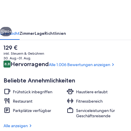
ob
der
Tauber
rück
Weiter
80+
Übersicht
Zimmer
Lage
Richtlinien
Der
129 €
aktuelle
inkl. Steuern & Gebühren
Preis
30. Aug.–31. Aug.
beträgt
Bewertungen
Hervorragend
8,8
Alle 1.006 Bewertungen anzeigen
8,8 von 10.
129 €.
Beliebte Annehmlichkeiten
Frühstück inbegriffen
Haustiere erlaubt
Tägliches inbegriffenes Frühstücksbuf
Restaurant
Fitnessbereich
Parkplätze verfügbar
Serviceleistungen für
Geschäftsreisende
Alle anzeigen