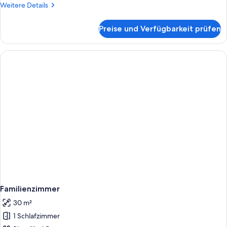
Weitere
Weitere Details
Details
für
Preise und Verfügbarkeit prüfen
Grand-
Einzelzimmer
Familienzimmer
30 m²
1 Schlafzimmer