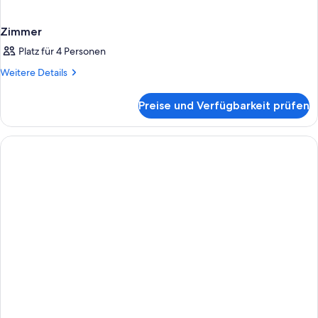
Zimmer
Platz für 4 Personen
Weitere
Weitere Details
Details
für
Preise und Verfügbarkeit prüfen
Zimmer