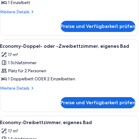
eigenes
1 Einzelbett
Bad
Weitere
Weitere Details
anzeigen
Details
für
Preise und Verfügbarkeit prüfen
Economy-
Einzelzimmer,
eigenes
Alle
Ein Hotelzimmer mit Bett, Fernseher, 
5
Bad
Economy-Doppel- oder -Zweibettzimmer, eigenes Bad
Fotos
17 m²
für
1 Schlafzimmer
Economy-
Doppel-
Platz für 2 Personen
oder
1 Doppelbett ODER 2 Einzelbetten
-
Weitere
Weitere Details
Zweibettzimmer,
Details
eigenes
für
Preise und Verfügbarkeit prüfen
Economy-
Bad
Doppel-
anzeigen
oder
Alle
Ein Hotelzimmer mit zwei Einzelbette
4
-
Economy-Dreibettzimmer, eigenes Bad
Fotos
Zweibettzimmer,
17 m²
eigenes
für
Bad