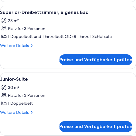
Doppel-
Bad
oder
Alle
Ein Hotelzimmer mit zwei Betten, eine
3
anzeigen
-
Superior-Dreibettzimmer, eigenes Bad
Fotos
Zweibettzimmer,
23 m²
eigenes
für
Bad
Platz für 3 Personen
Superior-
Dreibettzimmer,
1 Doppelbett und 1 Einzelbett ODER 1 Einzel-Schlafsofa
eigenes
Weitere
Weitere Details
Bad
Details
für
anzeigen
Preise und Verfügbarkeit prüfen
Superior-
Dreibettzimmer,
eigenes
Alle
Ein hölzernes Himmelbett mit Baldachi
4
Bad
Junior-Suite
Fotos
30 m²
für
Platz für 3 Personen
Junior-
Suite
1 Doppelbett
anzeigen
Weitere
Weitere Details
Details
für
Preise und Verfügbarkeit prüfen
Junior-
Suite