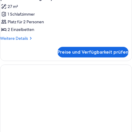
27 m²
1 Schlafzimmer
Platz für 2 Personen
2 Einzelbetten
Weitere
Weitere Details
Details
für
Preise und Verfügbarkeit prüfen
Business
Zweibett-
oder
Doppelzimmer
-
Nebengebäude
(3-
Sterne-
S-
Kategorie)