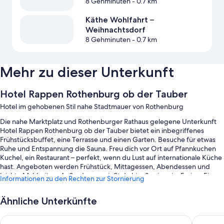
8 Gehminuten
- 0.7 km
Käthe Wohlfahrt –
Weihnachtsdorf
8 Gehminuten
- 0.7 km
Mehr zu dieser Unterkunft
Hotel Rappen Rothenburg ob der Tauber
Hotel im gehobenen Stil nahe Stadtmauer von Rothenburg
Die nahe Marktplatz und Rothenburger Rathaus gelegene Unterkunft
Hotel Rappen Rothenburg ob der Tauber bietet ein inbegriffenes
Frühstücksbuffet, eine Terrasse und einen Garten. Besuche für etwas
Ruhe und Entspannung die Sauna. Freu dich vor Ort auf Pfannkuchen
Kuchel, ein Restaurant – perfekt, wenn du Lust auf internationale Küche
hast. Angeboten werden Frühstück, Mittagessen, Abendessen und
leichte Mahlzeiten. Außerdem genießt du hier Speisen im Freien. Eine
Informationen zu den Rechten zur Stornierung
Bar, ein Fitnessbereich und kostenloses WLAN in den öffentlichen
Bereichen – hier findest du so gut wie alles, was du für einen
Ähnliche Unterkünfte
angenehmen Aufenthalt brauchst.
Außerdem erwarten dich Extras wie:
AKZENT Hotel Schranne
Hotel Ei