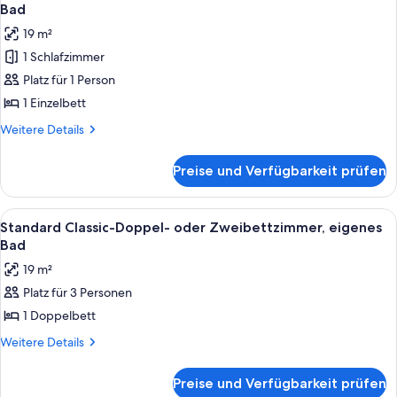
Fotos
Bad
für
19 m²
Standard
1 Schlafzimmer
Classic-
Platz für 1 Person
Doppelzimmer
zur
1 Einzelbett
Einzelnutzung,
Weitere
Weitere Details
eigenes
Details
für
Bad
Preise und Verfügbarkeit prüfen
Standard
anzeigen
Classic-
Doppelzimmer
Alle
Ein Hotelzimmer mit zwei Einzelbette
5
zur
Standard Classic-Doppel- oder Zweibettzimmer, eigenes
Fotos
Einzelnutzung,
Bad
eigenes
für
19 m²
Bad
Standard
Platz für 3 Personen
Classic-
1 Doppelbett
Doppel-
oder
Weitere
Weitere Details
Details
Zweibettzimmer,
für
eigenes
Preise und Verfügbarkeit prüfen
Standard