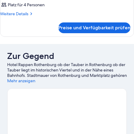
Platz für 4 Personen
Weitere
Weitere Details
Details
für
Preise und Verfügbarkeit prüfen
Zimmer
Zur Gegend
Hotel Rappen Rothenburg ob der Tauber in Rothenburg ob der
Tauber liegt im historischen Viertel und in der Nähe eines
Bahnhofs. Stadtmauer von Rothenburg und Marktplatz gehören
zu den wichtigen Sehenswürdigkeiten. Wer auch die Natur der
Mehr anzeigen
Region bewundern möchte, sollte Folgendes besuchen:
Burggarten. Rothenburger Rathaus und Rothenburger Plönlein
sind zwei weitere empfehlenswerte Orte für einen Abstecher.
Die Umgebung bietet viele Möglichkeiten für Outdoor-
Abenteuer, etwa auf den Wander-/Radwegen.
Zum Reiseführer
für Rothenburg ob der Tauber