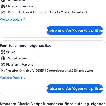
1 Schlafzimmer
Economy-
Dreibettzimmer,
Platz für 3 Personen
eigenes
1 Doppelbett und 1 Einzel-Schlafsofa ODER 1 Einzelbett
Bad
Weitere
Weitere Details
anzeigen
Details
für
Preise und Verfügbarkeit prüfen
Economy-
Dreibettzimmer,
eigenes
Alle
Ein Schlafzimmer mit zwei Betten, ein
4
Bad
Familienzimmer, eigenes Bad
Fotos
30 m²
für
1 Schlafzimmer
Familienzimmer,
eigenes
Platz für 4 Personen
Bad
1 großes Schlafsofa ODER 1 Doppelbett und 2 Einzelbetten
anzeigen
Weitere
Weitere Details
Details
für
Preise und Verfügbarkeit prüfen
Familienzimmer,
eigenes
Bad
Alle
Ein Hotelzimmer mit zwei Einzelbette
5
Standard Classic-Doppelzimmer zur Einzelnutzung, eigenes