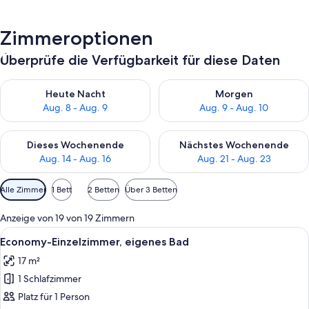
Zimmeroptionen
Überprüfe die Verfügbarkeit für diese Daten
Überprüfe die Verfügbarkeit für heute Nacht, Aug. 8 - Aug. 9.
Überprüfe die Verfügbarkeit f
Heute Nacht
Morgen
Aug. 8 - Aug. 9
Aug. 9 - Aug. 10
Überprüfe die Verfügbarkeit für dieses Wochenende, Aug. 14 -
Überprüfe die Verfügbarkeit f
Dieses Wochenende
Nächstes Wochenende
Aug. 14 - Aug. 16
Aug. 21 - Aug. 23
Verfügbare
Alle Zimmer
1 Bett
2 Betten
Über 3 Betten
Filter
für
Anzeige von 19 von 19 Zimmern
Zimmer
Alle
Ein kleiner, gemütlicher Raum mit Bett,
5
Economy-Einzelzimmer, eigenes Bad
Fotos
17 m²
für
1 Schlafzimmer
Economy-
Einzelzimmer,
Platz für 1 Person