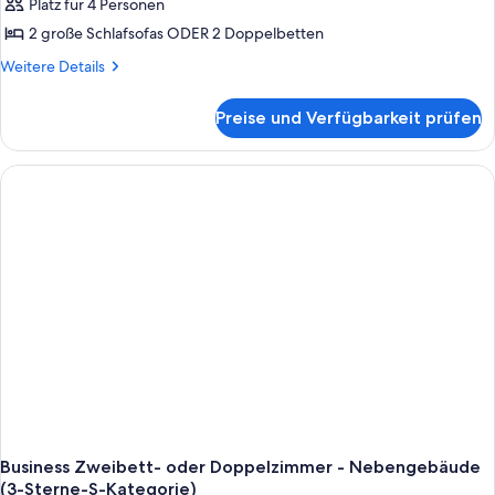
Platz für 4 Personen
2 große Schlafsofas ODER 2 Doppelbetten
Weitere
Weitere Details
Details
für
Preise und Verfügbarkeit prüfen
Familienzimmer
Business Zweibett- oder Doppelzimmer - Nebengebäude
(3-Sterne-S-Kategorie)