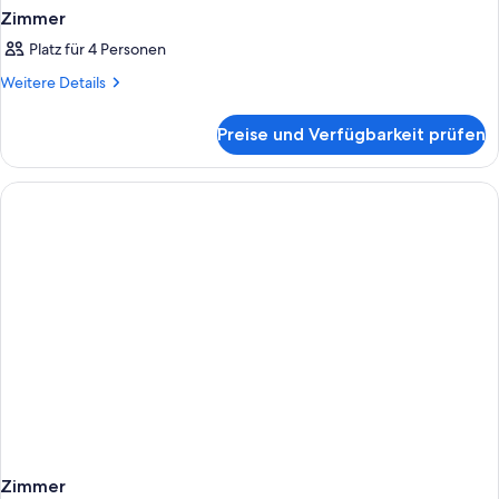
Zimmer
Platz für 4 Personen
Weitere
Weitere Details
Details
für
Preise und Verfügbarkeit prüfen
Zimmer
Zimmer