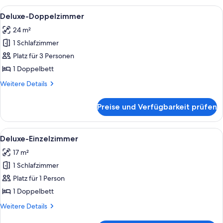
Alle
Ein modernes Hotelzimmer mit Bett, Sc
7
Deluxe-Doppelzimmer
Fotos
24 m²
für
1 Schlafzimmer
Deluxe-
Doppelzimmer
Platz für 3 Personen
anzeigen
1 Doppelbett
Weitere
Weitere Details
Details
für
Preise und Verfügbarkeit prüfen
Deluxe-
Doppelzimmer
Alle
Ein Hotelzimmer mit einem Bett, einem
5
Deluxe-Einzelzimmer
Fotos
17 m²
für
1 Schlafzimmer
Deluxe-
Einzelzimmer
Platz für 1 Person
anzeigen
1 Doppelbett
Weitere
Weitere Details
Details