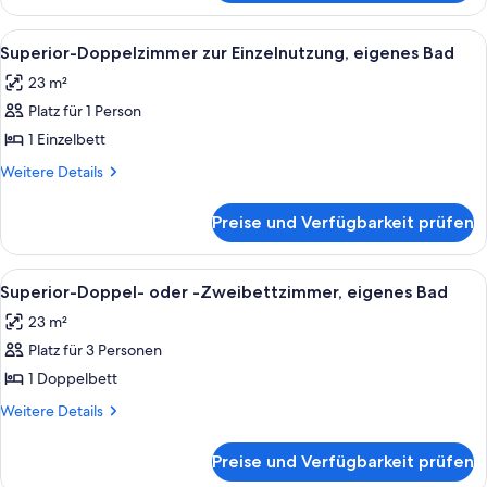
Bad
Classic-
anzeigen
Doppel-
Alle
Ein Hotelzimmer mit Bett, Schreibtisc
5
oder
Superior-Doppelzimmer zur Einzelnutzung, eigenes Bad
Fotos
Zweibettzimmer,
23 m²
eigenes
für
Bad
Platz für 1 Person
Superior-
Doppelzimmer
1 Einzelbett
zur
Weitere
Weitere Details
Einzelnutzung,
Details
für
eigenes
Preise und Verfügbarkeit prüfen
Superior-
Bad
Doppelzimmer
anzeigen
zur
Alle
Ein Schlafzimmer mit einem hölzernen
6
Einzelnutzung,
Superior-Doppel- oder -Zweibettzimmer, eigenes Bad
Fotos
eigenes
23 m²
Bad
für
Platz für 3 Personen
Superior-
Doppel-
1 Doppelbett
oder
Weitere
Weitere Details
-
Details
für
Zweibettzimmer,
Preise und Verfügbarkeit prüfen
Superior-
eigenes