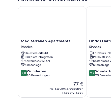
Mediterraneo Apartments
Lindos Harmo
Mediterraneo
Lindos
Mediterraneo Apartments
Lindos Har
Apartments
Harmony
Rhodes
Rhodes
Rhodes
Suites
Haustiere erlaubt
Frühstück inb
Rhodes
Parkplatz inbegriffen
Parkplatz inb
Kostenloses WLAN
Kostenloses
Klimaanlage
Klimaanlage
9.0
9.2
Wunderbar
Wunderb
9,0
9,2
von
von
20 Bewertungen
115 Bewert
10,
10,
Der
77 €
Wunderbar,
Wunderbar,
Preis
20
115
inkl. Steuern & Gebühren
beträgt
1. Sept.–2. Sept.
Bewertungen
Bewertungen
77 €