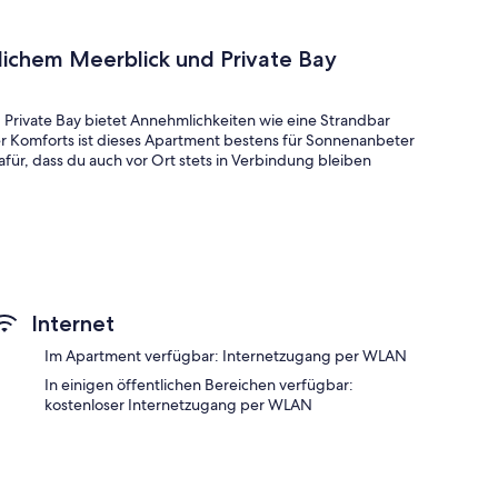
ichem Meerblick und Private Bay
Private Bay bietet Annehmlichkeiten wie eine Strandbar
r Komforts ist dieses Apartment bestens für Sonnenanbeter
für, dass du auch vor Ort stets in Verbindung bleiben
epäckaufbewahrung und Strandtücher
nenschirme und Rauchverbot in der Unterkunft
Internet
Im Apartment verfügbar: Internetzugang per WLAN
ichem Meerblick und Private Bay bieten Komforts wie eine
In einigen öffentlichen Bereichen verfügbar:
kostenloser Internetzugang per WLAN