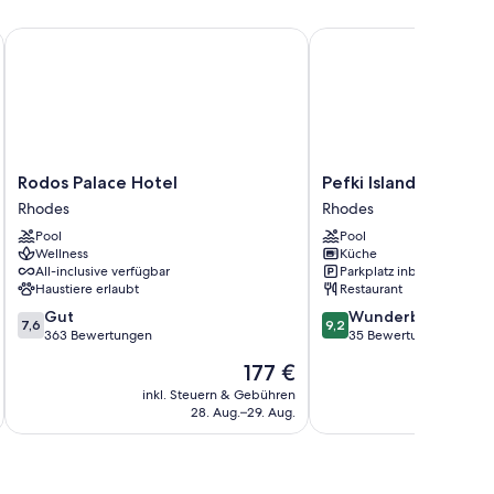
Rodos Palace Hotel
Pefki Islands Resort
Rodos
Pefki
Rodos Palace Hotel
Pefki Islands Resort
Palace
Islands
Rhodes
Rhodes
Hotel
Resort
Pool
Pool
Rhodes
Rhodes
Wellness
Küche
All-inclusive verfügbar
Parkplatz inbegriffen
Haustiere erlaubt
Restaurant
7.6
9.2
Gut
Wunderbar
7,6
9,2
von
von
363 Bewertungen
35 Bewertungen
10,
10,
Der
177 €
Gut,
Wunderbar,
Preis
363
35
inkl. Steuern & Gebühren
inkl. S
beträgt
28. Aug.–29. Aug.
Bewertungen
Bewertungen
177 €