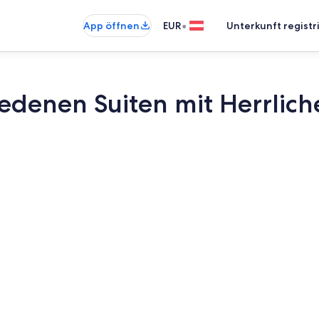
•
App öffnen
EUR
Unterkunft registr
edenen Suiten mit Herrlic