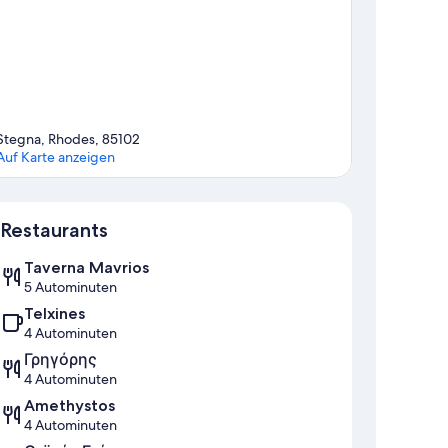
Stegna, Rhodes, 85102
Auf Karte anzeigen
Karte
Restaurants
Taverna Mavrios
5 Autominuten
Telxines
4 Autominuten
Γρηγόρης
4 Autominuten
Amethystos
4 Autominuten