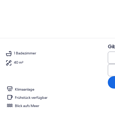
Flachbildfer
Gi
Außenberei
1 Badezimmer
40 m²
1 Schlafzimmer | Außenbereich
Klimaanlage
Frühstück verfügbar
Blick aufs Meer