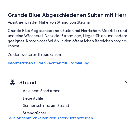
Grande Blue Abgeschiedenen Suiten mit Herrl
Apartment in der Nähe von Strand von Stegna
Grande Blue Abgeschiedenen Suiten mit Herrlichem Meerblick und 
und eine Wäscherei. Dank der Strandlage, Liegestühlen und andere
geeignet. Kostenloses WLAN in den öffentlichen Bereichen sorgt da
kannst.
Zu den weiteren Extras zählen:
Informationen zu den Rechten zur Stornierung
Parken ohne Service (kostenlos)
Ein nach Wunsch zubereitetes Frühstück (gegen Aufpreis), G
Unterstützung bei der Tourenplanung/beim Ticketerwerb, Son
Strand
Zimmerausstattung
An einem Sandstrand
Alle Gästezimmer im Grande Blue Abgeschiedenen Suiten mit Herrl
Liegestühle
Klimaanlage, aber auch Annehmlichkeiten wie WLAN.
Sonnenschirme am Strand
Weitere Annehmlichkeiten sind unter anderem:
Strandtücher
Alle Annehmlichkeiten der Unterkunft anzeigen
Babybetten (kostenlos) und kostenlose Zustellbetten