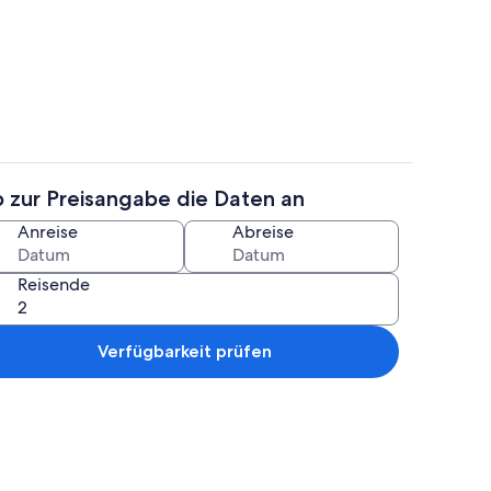
nseher
Außenbereich
b zur Preisangabe die Daten an
ch
Ferienhaus, 1 Schlafzimmer | 1 Schlaf
Anreise
Abreise
Reisende
Verfügbarkeit prüfen