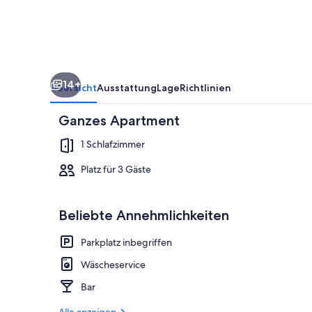
Meerblick
und
Private
Bay
14+
Übersicht
Ausstattung
Lage
Richtlinien
Ganzes Apartment
1 Schlafzimmer
Platz für 3 Gäste
Ferienhaus, 
Beliebte Annehmlichkeiten
Parkplatz inbegriffen
Wäscheservice
Bar
Alle anzeigen