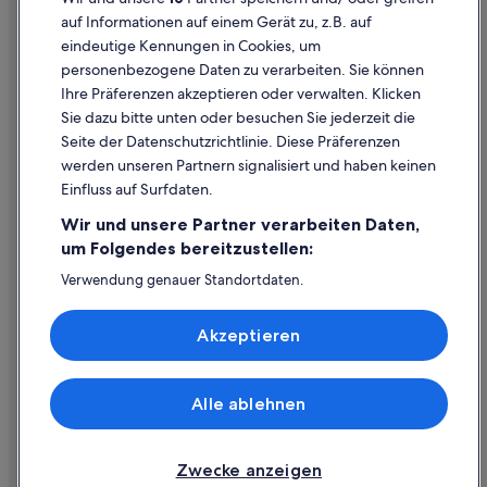
Tours-Sur-Marne Hotels
Cookie-Erklärung
auf Informationen auf einem Gerät zu, z.B. auf
Vinay Hotels
eindeutige Kennungen in Cookies, um
Rechtliche Hinweise/Kontakt
personenbezogene Daten zu verarbeiten. Sie können
Hotels nahe Weingut Champagne Champion Denis
Inhaltsrichtlinien und Melden von Inhalten
Ihre Präferenzen akzeptieren oder verwalten. Klicken
Hotels nahe Weingut Champagne Perrot-Batteux et Filles
Sie dazu bitte unten oder besuchen Sie jederzeit die
Hilfe
Hotels nahe Weingut Champagne Vallois Ferat
Seite der Datenschutzrichtlinie. Diese Präferenzen
werden unseren Partnern signalisiert und haben keinen
Hilfe
Einfluss auf Surfdaten.
Buchung ändern oder stornieren
Wir und unsere Partner verarbeiten Daten,
Rückerstattungsprozess und Zeitrahmen
um Folgendes bereitzustellen:
Buchen Sie einen Flug mit einer Gutschrift bei der Fluggesellschaft
Verwendung genauer Standortdaten.
Endgeräteeigenschaften zur Identifikation aktiv abfragen.
Internationale Reisedokumente
Speichern von oder Zugriff auf Informationen auf einem
Akzeptieren
Endgerät. Personalisierte Werbung und Inhalte, Messung
von Werbeleistung und der Performance von Inhalten,
Zielgruppenforschung sowie Entwicklung und
Verbesserung von Angeboten.
Alle ablehnen
© 2026 Expedia, Inc., ein Unternehmen der Expedia Group. Alle Rechte
Liste der Partner (Lieferanten)
vorbehalten. Expedia und das Expedia-Logo sind Handelsmarken oder
eingetragene Handelsmarken von Expedia, Inc.
Zwecke anzeigen