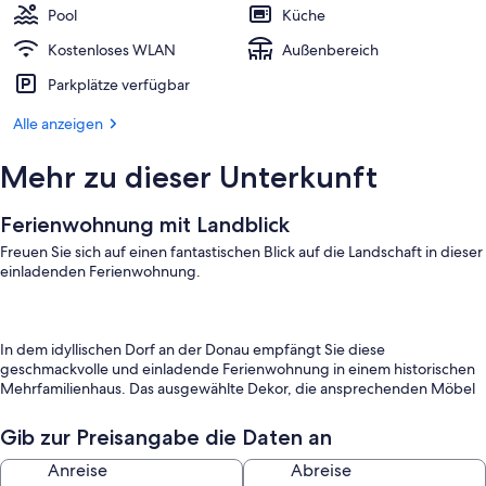
Pool
Küche
Kostenloses WLAN
Außenbereich
Parkplätze verfügbar
Alle anzeigen
Mehr zu dieser Unterkunft
Ferienwohnung mit Landblick
Freuen Sie sich auf einen fantastischen Blick auf die Landschaft in dieser
einladenden Ferienwohnung.
In dem idyllischen Dorf an der Donau empfängt Sie diese
geschmackvolle und einladende Ferienwohnung in einem historischen
Mehrfamilienhaus. Das ausgewählte Dekor, die ansprechenden Möbel
und der wohltuende Komfort schaffen eine herrliche
Wohlfühlatmosphäre, die es Ihnen leicht macht, sich hier vom ersten
Gib zur Preisangabe die Daten an
Tag an wohlzufühlen. Entspannen Sie hier nach Ihren Unternehmungen
in stilvollem Ambiente und legen Sie am Abend die Beine hoch.
Anreise
Abreise