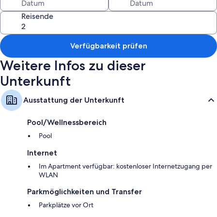
Reisende
Genießen Sie auf der Terrasse in vollen Zügen die Sonne und lassen Sie
sich von der fantastischen Aussicht verzaubern. Im Pool können Sie sich
nach Belieben erfrischen.
Verfügbarkeit prüfen
Weitere Infos zu dieser
Unterkunft
Zu jeder Jahreszeit können Sie hier einen fantastischen Urlaub
verbringen. Erkunden Sie die Umgebung auf dem Radwanderweg
entlang der Donau, verausgaben Sie sich auf dem Trimm-Dich-Pfad
Ausstattung der Unterkunft
oder unternehmen Sie lange Wanderungen in der pittoresken
Landschaft. Mit Ihren Kindern erreichen Sie nach einem kurzen Fußweg
einen Spielplatz. Golfspieler finden nur wenige Kilometer entfernt
Pool/Wellnessbereich
einen optimalen Platz, um Ihrem Hobby nachzugehen und auch
Pool
Liebhaber von Wintersport erreichen von hier unkompliziert den
nächsten Skilift.
Internet
Im Apartment verfügbar: kostenloser Internetzugang per
WLAN
Viel Vergnügen in Ihrem Urlaub in dieser attraktiven Ferienwohnung mit
Parkmöglichkeiten und Transfer
Gemeinschaftspool!
Parkplätze vor Ort