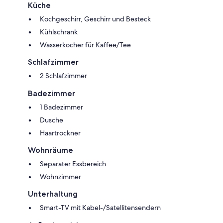
Küche
- Parkplatz a.d. Grund/kostenlos
Kochgeschirr, Geschirr und Besteck
- Strom und Wasser inklusive
Kühlschrank
Wasserkocher für Kaffee/Tee
- Kurtaxe, Max (inklusive)
Schlafzimmer
- Bettwäsche (inklusive)
2 Schlafzimmer
- Reinigung (inklusive)
Badezimmer
1 Badezimmer
- Pool Mitte Mai-Ende September
Dusche
Haartrockner
- Gemeinsamer Aussenpool (0m2)
Wohnräume
- Keine Handtücher mietbar
Separater Essbereich
Wohnzimmer
Unterhaltung
Smart-TV mit Kabel-/Satellitensendern