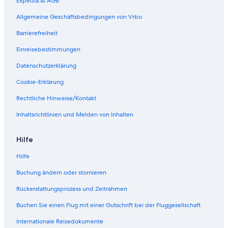
Expedia.at AGB
g
i
Allgemeine Geschäftsbedingungen von Vrbo
n
G
Barrierefreiheit
o
Einreisebestimmungen
t
t
Datenschutzerklärung
s
d
Cookie-Erklärung
o
r
Rechtliche Hinweise/Kontakt
f
Inhaltsrichtlinien und Melden von Inhalten
Hilfe
Hilfe
Buchung ändern oder stornieren
Rückerstattungsprozess und Zeitrahmen
Buchen Sie einen Flug mit einer Gutschrift bei der Fluggesellschaft
Internationale Reisedokumente