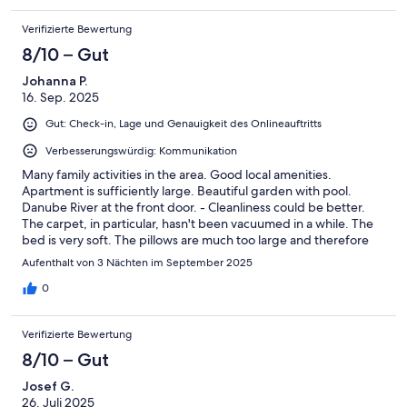
oud gebouw is, zijn de muren dikker.De kerktoren luid ieder
Verifizierte Bewertung
kwartier, we hebben er geen last van gehad.
8/10 – Gut
Johanna P.
16. Sep. 2025
Gut: Check-in, Lage und Genauigkeit des Onlineauftritts
Verbesserungswürdig: Kommunikation
Many family activities in the area. Good local amenities.
Apartment is sufficiently large. Beautiful garden with pool.
Danube River at the front door. - Cleanliness could be better.
The carpet, in particular, hasn't been vacuumed in a while. The
bed is very soft. The pillows are much too large and therefore
unusable. Essential kitchen equipment, such as a simple frying
Aufenthalt von 3 Nächten im September 2025
pan, is missing. During the night, a mouse came into the kitchen
and tried to eat our supplies. The rustling kept us awake all night
0
because there is no room divider. Unacceptable, even for an old
house. The agency did not respond to our concerns. We
Verifizierte Bewertung
received standardized replies.
8/10 – Gut
Josef G.
26. Juli 2025