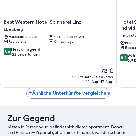
Best
Hotel
Best Western Hotel Spinnerei Linz
Hotel 
Western
Schiller
Individ
Ebelsberg
Hotel
Linz,
Innenst
Haustiere erlaubt
Kostenloses WLAN
Spinnerei
a
Restaurant
Klimaanlage
Linz
membe
Hausti
Restau
Ebelsberg
of
8.6
Hervorragend
8,6
Radisso
von
122 Bewertungen
8.4
Seh
8,4
Individu
10,
von
667 
Innenst
Hervorragend,
10,
Der
73 €
122
Sehr
Preis
Bewertungen
gut,
inkl. Steuern & Gebühren
beträgt
16. Aug.–17. Aug.
667
73 €
Bewert
Ähnliche Unterkünfte vergleichen
Zur Gegend
Mitten in Persenbeug befindet sich dieses Apartment. Donau
und Peilstein – Yspertal geben einen Eindruck von der schönen