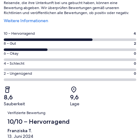
Reisende, die ihre Unterkunft bei uns gebucht haben, können eine
Bewertung abgeben. Wir überprüfen Bewertungen gemäß unseren
Richtlinien und veröffentlichen alle Bewertungen, ob positiv oder negativ.
Wird
Weitere Informationen
in
einem
4
10 – Hervorragend
4
neuen
von
Fenster
2
8 – Gut
2
insgesamt
geöffnet
von
6
0
6 – Okay
0
insgesamt
Gästebewertungen
von
6
0
4 – Schlecht
0
haben
insgesamt
Gästebewertungen
von
eine
6
0
2 – Ungenügend
0
haben
insgesamt
Bewertung
Gästebewertungen
von
eine
6
von
haben
insgesamt
Bewertung
Gästebewertungen
10
eine
6
von
haben
8,6
9,6
-
Bewertung
Gästebewertungen
8
eine
Sauberkeit
Lage
Hervorragend
von
haben
-
Bewertungen
Bewertung
6
eine
Verifizierte Bewertung
Gut
von
-
Bewertung
10/10 – Hervorragend
4
Okay
von
-
Franziska T.
2
Schlecht
13. Juni 2024
-