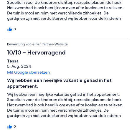
Speeltuin voor de kinderen dichtbij, recreatie plas om de hoek.
Het zwembad is ook heerlijk om even af te koelen en te relaxen.
De tuin is mooi en ruim met verschillende zithoekjes. De
gordijnen zijn niet verduisterend wij hebben voor de kinderen
altijd 2 ikea fleecedekens mee om de boel te verduisteren, dus
voor ons was het geen probleem. We verbleven in appartement
0
2, het was qua temperatuur prima te doen, doordat het een
oud gebouw is, zijn de muren dikker.De kerktoren luid ieder
Bewertung von einer Partner-Website
kwartier, we hebben er geen last van gehad.
10/10 – Hervorragend
Tessa
5. Aug. 2024
Mit Google übersetzen
Wij hebben een heerlijke vakantie gehad in het
appartement.
Wij hebben een heerlijke vakantie gehad in het appartement.
Speeltuin voor de kinderen dichtbij, recreatie plas om de hoek.
Het zwembad is ook heerlijk om even af te koelen en te relaxen.
De tuin is mooi en ruim met verschillende zithoekjes. De
gordijnen zijn niet verduisterend wij hebben voor de kinderen
altijd 2 ikea fleecedekens mee om de boel te verduisteren, dus
voor ons was het geen probleem. We verbleven in appartement
0
2, het was qua temperatuur prima te doen, doordat het een