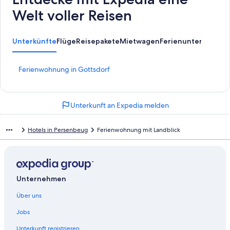
Welt voller Reisen
Unterkünfte
Flüge
Reisepakete
Mietwagen
Ferienunterkünfte
A
L
Ferienwohnung in Gottsdorf
i
n
k
Unterkunft an Expedia melden
,
d
e
Hotels in Persenbeug
Ferienwohnung mit Landblick
r
d
i
e
f
Unternehmen
o
l
Über uns
g
e
Jobs
n
d
Unterkunft registrieren