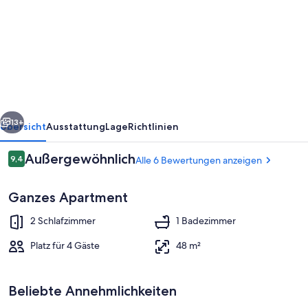
Ferienwohnung
mit
Landblick
rück
Weiter
13+
Übersicht
Ausstattung
Lage
Richtlinien
Bewertungen
Außergewöhnlich
9,4
Alle 6 Bewertungen anzeigen
9,4 von 10.
Ganzes Apartment
2 Schlafzimmer
1 Badezimmer
Platz für 4 Gäste
48 m²
Unterkunftsgelände
Beliebte Annehmlichkeiten