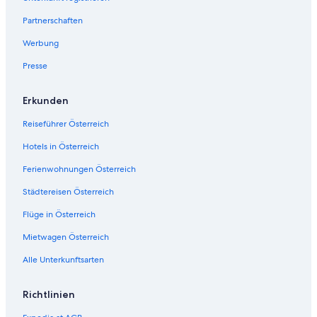
e
S
Partnerschaften
e
Werbung
i
t
Presse
e
ö
f
Erkunden
f
n
Reiseführer Österreich
e
t
Hotels in Österreich
:
Ferienwohnungen Österreich
F
e
Städtereisen Österreich
r
i
Flüge in Österreich
e
n
Mietwagen Österreich
w
Alle Unterkunftsarten
o
h
n
Richtlinien
u
n