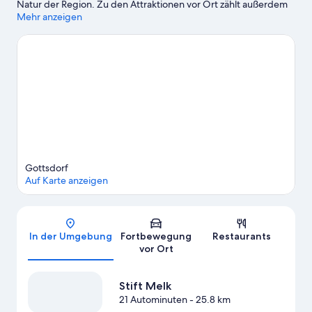
Natur der Region. Zu den Attraktionen vor Ort zählt außerdem
Folgendes: Wein & Wachau und Steinlabyrinth. Die Umgebung
Mehr anzeigen
bietet viele Möglichkeiten für Outdoor-Abenteuer rund ums
kühle Nass, etwa beim Baden.
Zum Reiseführer für Persenbeug
Weitere Apartments in Persenbeug anzeigen
Gottsdorf
Auf Karte anzeigen
Karte
In der Umgebung
Fortbewegung
Restaurants
vor Ort
Stift Melk
21 Autominuten
- 25.8 km