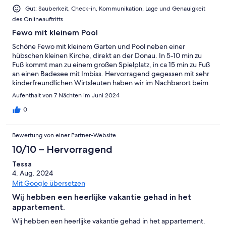
Ungenügend
Gut: Sauberkeit, Check-in, Kommunikation, Lage und Genauigkeit
des Onlineauftritts
Fewo mit kleinem Pool
Schöne Fewo mit kleinem Garten und Pool neben einer
hübschen kleinen Kirche, direkt an der Donau. In 5-10 min zu
Fuß kommt man zu einem großen Spielplatz, in ca 15 min zu Fuß
an einen Badesee mit Imbiss. Hervorragend gegessen mit sehr
kinderfreundlichen Wirtsleuten haben wir im Nachbarort beim
„Gasthof Böhm“.
Aufenthalt von 7 Nächten im Juni 2024
0
Bewertung von einer Partner-Website
10/10 – Hervorragend
Tessa
4. Aug. 2024
Mit Google übersetzen
Wij hebben een heerlijke vakantie gehad in het
appartement.
Wij hebben een heerlijke vakantie gehad in het appartement.