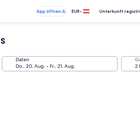
•
App öffnen
EUR
Unterkunft registr
s
Daten
G