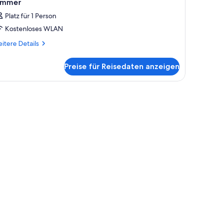
immer
Platz für 1 Person
Kostenloses WLAN
itere
itere Details
tails
r
Preise für Reisedaten anzeigen
mmer