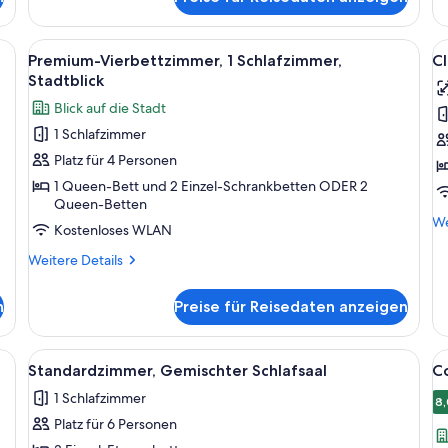
Premium-
1
Schlafsaal,
Sc
Nur
St
genbett, einem großen Bett mit weißer Bettwäsche und einem kleinen Tisch
Alle
Ein Hotelzimmer mit einem Bett, einem
Al
Frauen
5
Premium-Vierbettzimmer, 1 Schlafzimmer,
Cl
Fotos
F
Stadtblick
für
f
Blick auf die Stadt
Premium-
Cl
1 Schlafzimmer
Vierbettzimmer,
Z
Platz für 4 Personen
1
G
Schlafzimmer,
S
1 Queen-Bett und 2 Einzel-Schrankbetten ODER 2
Queen-Betten
Stadtblick
a
We
We
Kostenloses WLAN
anzeigen
De
fü
Weitere
Weitere Details
Cl
Details
Zi
für
n
Preise für Reisedaten anzeigen
Ge
Premium-
Sc
Vierbettzimmer,
1
genbetten, Holzboden und einem Fenster mit Vorhängen.
Alle
Ein schmaler Korridor mit Etagenbette
Al
5
Schlafzimmer,
Standardzimmer, Gemischter Schlafsaal
C
Fotos
F
Stadtblick
1 Schlafzimmer
für
f
8,
Platz für 6 Personen
Standardzimmer,
C