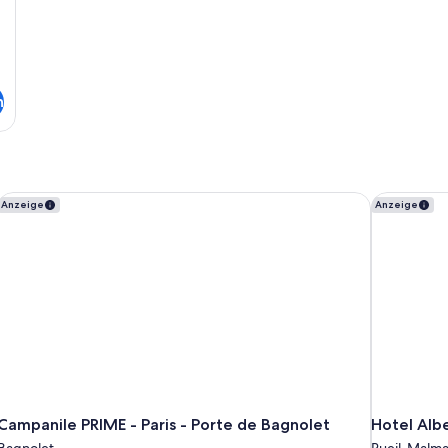
n
Campanile PRIME - Paris - Porte de Bagnolet
Hotel Albe
Anzeige
Anzeige
Campanile PRIME - Paris - Porte de Bagnolet
Hotel Albe
Bagnolet
Rueil-Malma