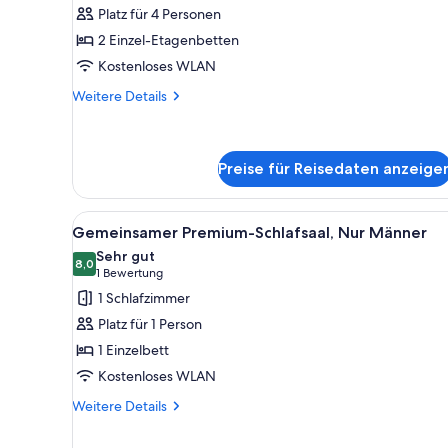
Vierbettzimmer,
Platz für 4 Personen
Gemischter
2 Einzel-Etagenbetten
Schlafsaal
Kostenloses WLAN
anzeigen
Weitere
Weitere Details
Details
für
Classic-
Vierbettzimmer,
Preise für Reisedaten anzeige
Gemischter
Schlafsaal
Alle
Ein Etagenbett mit Holzkopfst
4
Gemeinsamer Premium-Schlafsaal, Nur Männer
Fotos
Sehr gut
für
8,0
8,0 von 10
(1
1 Bewertung
Gemeinsamer
Bewertung)
1 Schlafzimmer
Premium-
Platz für 1 Person
Schlafsaal,
1 Einzelbett
Nur
Kostenloses WLAN
Männer
anzeigen
Weitere
Weitere Details
Details
für