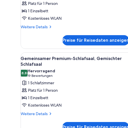
Schlafsaal,
Platz für 1 Person
Gemischter
1 Einzelbett
Schlafsaal
Kostenloses WLAN
anzeigen
Weitere
Weitere Details
Details
für
Preise für Reisedaten anzeige
Gemeinsamer
Classic-
Schlafsaal,
Alle
Ein Schlafsaalzimmer mit Eta
4
Gemischter
Gemeinsamer Premium-Schlafsaal, Gemischter
Fotos
Schlafsaal
Schlafsaal
für
Hervorragend
8,8
Gemeinsamer
8,8 von 10
(19
19 Bewertungen
Premium-
Bewertungen)
1 Schlafzimmer
Schlafsaal,
Platz für 1 Person
Gemischter
1 Einzelbett
Schlafsaal
Kostenloses WLAN
anzeigen
Weitere
Weitere Details
Details
für
Preise für Reisedaten anzeige