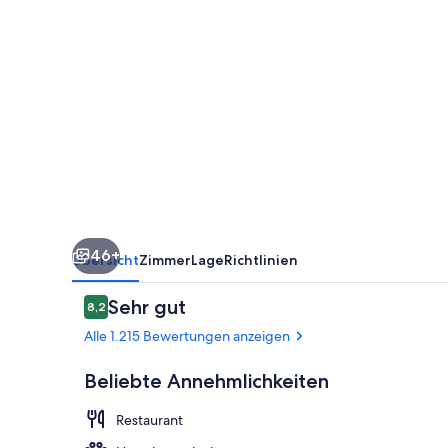
46+
Übersicht
Zimmer
Lage
Richtlinien
Bewertungen
Sehr gut
8,2
8,2 von 10.
Alle 1.215 Bewertungen anzeigen
Beliebte Annehmlichkeiten
Restaurant