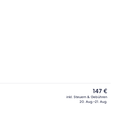
Familien-Vierbettzimmer, 1 Schlafzimm
Der
147 €
aktuelle
inkl. Steuern & Gebühren
Preis
20. Aug.–21. Aug.
 Unterkunft
Familien-Vierbettzimmer, 1 Schlafzimm
beträgt
147 €.