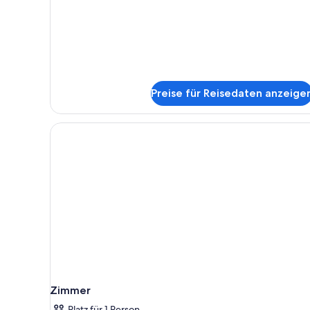
Gemeinsamer
Premium-
Schlafsaal,
Nur
Männer
Preise für Reisedaten anzeige
Zimmer
Platz für 1 Person