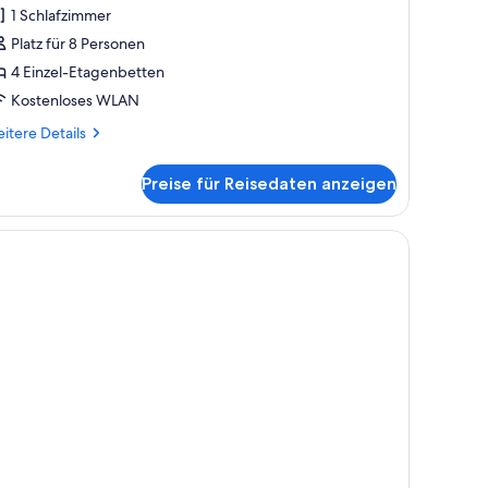
immer,
1 Schlafzimmer
emischter
Platz für 8 Personen
chlafsaal
4 Einzel-Etagenbetten
nzeigen
Kostenloses WLAN
itere
itere Details
tails
r
Preise für Reisedaten anzeigen
mfort-
mmer,
mischter
ostenloses WLAN, Bettwäsche
hlafsaal