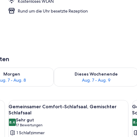
Kostenloses WLAN
ühstücksbuffet gegen Gebühr
Rund um die Uhr besetzte Rezeption
aten
 - Aug. 7.
 Verfügbarkeit für morgen, Aug. 7 - Aug. 8.
Überprüfe die Verfügbarkeit für dies
Morgen
Dieses Wochenende
ug. 7 - Aug. 8
Aug. 7 - Aug. 9
tten, Holzsäcken und einer Betondecke.
Alle
Ein modernes Zimmer mit Etagenbetten,
Al
5
Gemeinsamer Comfort-Schlafsaal, Gemischter
G
Fotos
F
Schlafsaal
Sc
für
f
Sehr gut
8,4
8,
Gemeinsamer
G
8,4 von 10
(17
17 Bewertungen
Comfort-
S
Bewertungen)
1 Schlafzimmer