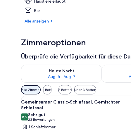
Haustiere erlaubt
Tägliches Fr
Bar
Alle anzeigen
Zimmeroptionen
Überprüfe die Verfügbarkeit für diese D
Überprüfe die Verfügbarkeit für heute Nacht, Aug. 6
Überprüfe die
Heute Nacht
Aug. 6 - Aug. 7
A
Verfügbare
Alle Zimmer
1 Bett
2 Betten
Über 3 Betten
Filter
Alle
Ein Schlafzimmer mit Etagenbe
für
5
Gemeinsamer Classic-Schlafsaal, Gemischter
Fotos
Zimmer
Schlafsaal
für
Sehr gut
8,2
Gemeinsamer
8,2 von 10
(23
23 Bewertungen
Classic-
Bewertungen)
1 Schlafzimmer