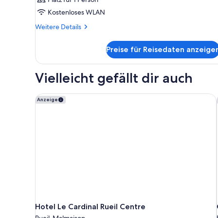
Kostenloses WLAN
Weitere
Weitere Details
Details
für
Preise für Reisedaten anzeige
Zimmer
Vielleicht gefällt dir auch
Hotel Le Cardinal Rueil Centre
Anzeige
Hotel Le Cardinal Rueil Centre
Rueil-Malmaison