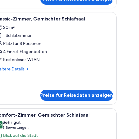
hlafzimmer,
adtblick
 mit Blumen.
 Sessel, einem Fernseher und einem kleinen Tisch mit einer Kaffeemaschine.
le
Ein Schlafzimmer mit Etagenbetten, Holzsäck
7
assic-Zimmer, Gemischter Schlafsaal
otos
20 m²
ür
1 Schlafzimmer
assic-
immer,
Platz für 8 Personen
emischter
4 Einzel-Etagenbetten
chlafsaal
Kostenloses WLAN
nzeigen
itere
itere Details
tails
r
assic-
mmer,
Preise für Reisedaten anzeigen
mischter
hlafsaal
n an einer Seite und einer mit Graffiti beschmierten Wand an der anderen.
le
Ein Bett mit einem türkisfarbenen Vorhang, e
6
omfort-Zimmer, Gemischter Schlafsaal
otos
Sehr gut
ür
0
8,0 von 10
(3
3 Bewertungen
omfort-
Bewertungen)
Blick auf die Stadt