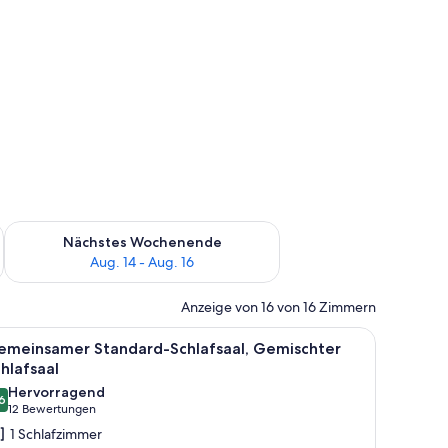
es Wochenende, Aug. 7 - Aug. 9.
Überprüfe die Verfügbarkeit für nächstes Wochenende, Aug. 1
Nächstes Wochenende
Aug. 14 - Aug. 16
Anzeige von 16 von 16 Zimmern
 einer kleinen Sitzecke und Blick auf die Stadt.
le
Ein Schlafraum mit Etagenbetten, Holzkopftei
6
emeinsamer Standard-Schlafsaal, Gemischter
otos
hlafsaal
ür
Hervorragend
6
emeinsamer
8,6 von 10
(12
12 Bewertungen
tandard-
Bewertungen)
1 Schlafzimmer