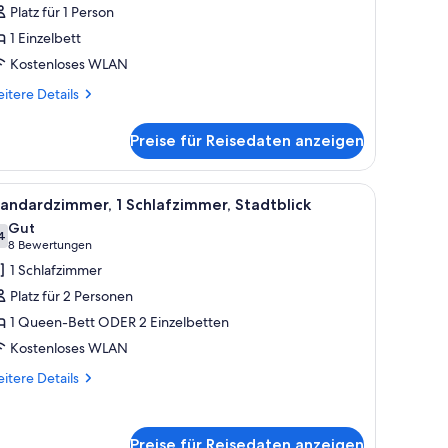
hlafsaal,
Platz für 1 Person
emischter
1 Einzelbett
chlafsaal
Kostenloses WLAN
nzeigen
itere
itere Details
tails
r
Preise für Reisedaten anzeigen
meinsamer
andard-
hlafsaal,
 einer unteren Liege mit weißer Matratze und einem Kissen.
le
Ein modernes Hotelzimmer mit einem großen Be
6
mischter
andardzimmer, 1 Schlafzimmer, Stadtblick
otos
hlafsaal
Gut
ür
4
7,4 von 10
(8
8 Bewertungen
tandardzimmer,
Bewertungen)
1 Schlafzimmer
Platz für 2 Personen
chlafzimmer,
1 Queen-Bett ODER 2 Einzelbetten
tadtblick
Kostenloses WLAN
nzeigen
itere
itere Details
tails
r
andardzimmer,
Preise für Reisedaten anzeigen