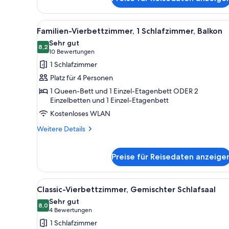
Gemeinsamer
Premium-
Schlafsaal,
Alle
Ein Hotelzimmer mit einem Eta
7
Gemischter
Familien-Vierbettzimmer, 1 Schlafzimmer, Balkon
Fotos
Schlafsaal
Sehr gut
für
8,2
8,2 von 10
(10
10 Bewertungen
Familien-
Bewertungen)
1 Schlafzimmer
Vierbettzimmer,
Platz für 4 Personen
1
1 Queen-Bett und 1 Einzel-Etagenbett ODER 2
Schlafzimmer,
Einzelbetten und 1 Einzel-Etagenbett
Balkon
Kostenloses WLAN
anzeigen
Weitere
Weitere Details
Details
für
Familien-
Preise für Reisedaten anzeige
Vierbettzimmer,
1
Alle
Ein Schlafsaalzimmer mit Eta
Schlafzimmer,
4
Classic-Vierbettzimmer, Gemischter Schlafsaal
Balkon
Fotos
Sehr gut
für
8,0
8,0 von 10
(4
4 Bewertungen
Classic-
Bewertungen)
1 Schlafzimmer