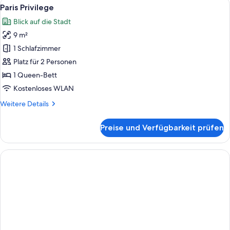
Alle
Ein Hotelzimmer mit großem Fenster, e
5
Paris Privilege
Fotos
Blick auf die Stadt
für
9 m²
Paris
Privilege
1 Schlafzimmer
anzeigen
Platz für 2 Personen
1 Queen-Bett
Kostenloses WLAN
Weitere
Weitere Details
Details
für
Preise und Verfügbarkeit prüfen
Paris
Privilege