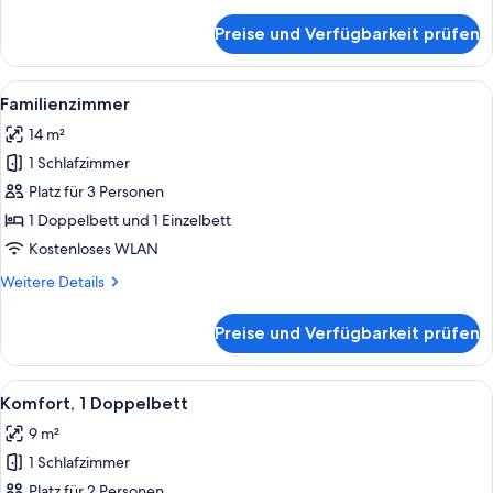
Details
für
Preise und Verfügbarkeit prüfen
Privilege
Alle
Ein Hotelzimmer mit zwei Betten, ein
11
Familienzimmer
Fotos
14 m²
für
1 Schlafzimmer
Familienzimmer
anzeigen
Platz für 3 Personen
1 Doppelbett und 1 Einzelbett
Kostenloses WLAN
Weitere
Weitere Details
Details
für
Preise und Verfügbarkeit prüfen
Familienzimmer
Alle
Ein Hotelzimmer mit Bett, Schreibtisc
7
Komfort, 1 Doppelbett
Fotos
9 m²
für
1 Schlafzimmer
Komfort,
1 Doppelbett
Platz für 2 Personen