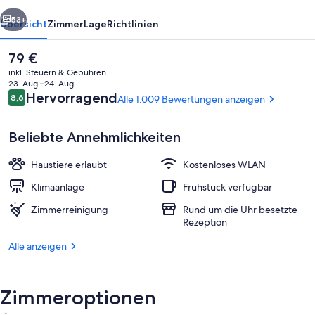
rück
Weiter
53+
Übersicht
Zimmer
Lage
Richtlinien
Der
79 €
aktuelle
inkl. Steuern & Gebühren
Preis
23. Aug.–24. Aug.
beträgt
Bewertungen
Hervorragend
8,6
Alle 1.009 Bewertungen anzeigen
8,6 von 10.
79 €.
Beliebte Annehmlichkeiten
Haustiere erlaubt
Kostenloses WLAN
Paris Privilege | Hochwertige Bettwaren
Klimaanlage
Frühstück verfügbar
Zimmerreinigung
Rund um die Uhr besetzte
Rezeption
Alle anzeigen
Zimmeroptionen