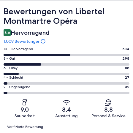
Bewertungen
Bewertungen von Libertel
Montmartre Opéra
Hervorragend
8,6
1.009 Bewertungen
534
10 – Hervorragend
534
von
298
8 – Gut
298
insgesamt
von
1009
118
6 – Okay
118
insgesamt
Gästebewertungen
von
1009
27
4 – Schlecht
27
haben
insgesamt
Gästebewertungen
von
eine
1009
32
2 – Ungenügend
32
haben
insgesamt
Bewertung
Gästebewertungen
von
eine
1009
von
haben
insgesamt
Bewertung
Gästebewertungen
10
eine
1009
von
haben
9,0
8,4
8,8
-
Bewertung
Gästebewertungen
8
eine
Sauberkeit
Ausstattung
Personal & Service
Hervorragend
von
haben
-
Bewertung
Bewertungen
6
eine
Gut
Verifizierte Bewertung
von
-
Bewertung