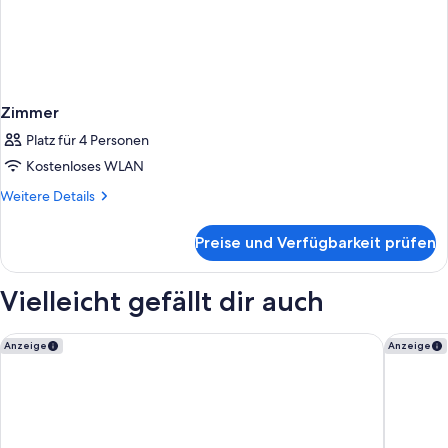
Zimmer
Platz für 4 Personen
Kostenloses WLAN
Weitere
Weitere Details
Details
für
Preise und Verfügbarkeit prüfen
Zimmer
Vielleicht gefällt dir auch
Hôtel Bootcamp
Hôtel La
Anzeige
Anzeige