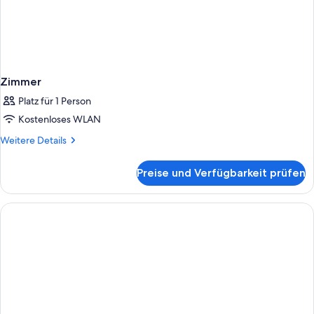
Zimmer
Platz für 1 Person
Kostenloses WLAN
Weitere
Weitere Details
Details
für
Preise und Verfügbarkeit prüfen
Zimmer