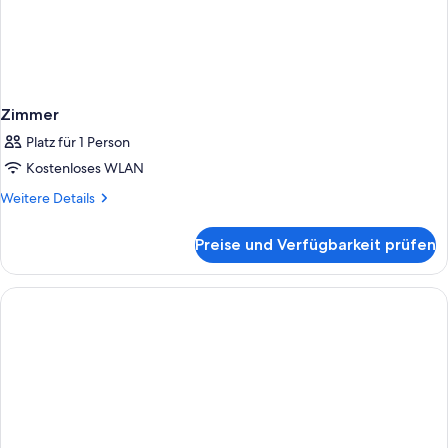
Zimmer
Platz für 1 Person
Kostenloses WLAN
Weitere
Weitere Details
Details
für
Preise und Verfügbarkeit prüfen
Zimmer