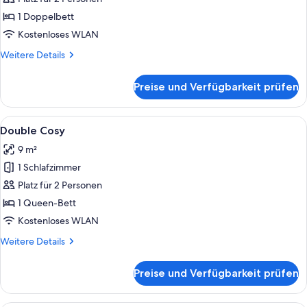
anzeigen
1 Doppelbett
Kostenloses WLAN
Weitere
Weitere Details
Details
für
Preise und Verfügbarkeit prüfen
Komfort,
1 Doppelbett
Alle
Ein Hotelzimmer mit Bett, Schreibtisc
5
Double Cosy
Fotos
9 m²
für
1 Schlafzimmer
Double
Cosy
Platz für 2 Personen
anzeigen
1 Queen-Bett
Kostenloses WLAN
Weitere
Weitere Details
Details
für
Preise und Verfügbarkeit prüfen
Double
Cosy