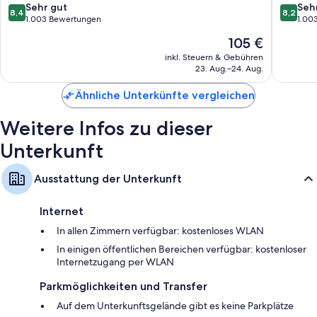
Fernseher mit Premium-TV-Sendern
8.4
8.2
Sehr gut
Seh
8,4
8,2
von
von
1.003 Bewertungen
1.00
Wasserkocher, Heizung und tägliche Zimmerreinigung
10,
10,
Der
105 €
Sehr
Sehr
Preis
gut,
gut,
inkl. Steuern & Gebühren
beträgt
23. Aug.–24. Aug.
1.003
1.003
105 €
Bewertungen
Bewert
Ähnliche Unterkünfte vergleichen
Weitere Infos zu dieser
Unterkunft
Ausstattung der Unterkunft
Internet
In allen Zimmern verfügbar: kostenloses WLAN
In einigen öffentlichen Bereichen verfügbar: kostenloser
Internetzugang per WLAN
Parkmöglichkeiten und Transfer
Auf dem Unterkunftsgelände gibt es keine Parkplätze