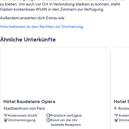
zu bieten. Um auch vor Ort in Verbindung bleiben zu können, steht
Gästen kostenloses WLAN in den Zimmern zur Verfügung.
Außerdem erwarten dich Extras wie:
Informationen zu den Rechten zur Stornierung
Ein Frühstücksbuffet (gegen Aufpreis), mehrsprachiges Personal
und Rauchverbot in der Unterkunft
Ähnliche Unterkünfte
Eine rund um die Uhr besetzte Rezeption, ein Fahrstuhl und
Unterstützung bei der Tourenplanung/beim Ticketerwerb
Hôtel Baudelaire Opéra
Hotel Sa
Ein Safe an der Rezeption, ein Verkaufsautomat und
Gepäckaufbewahrung
In den Gästebewertungen werden das hilfsbereite Personal und
die Lage äußerst positiv hervorgehoben.
Zimmerausstattung
Alle 52 Zimmer bieten Annehmlichkeiten wie hochwertige Bettwaren
und eine Klimaanlage sowie Aufmerksamkeiten wie kostenloses WLAN
und eine Schallisolierung. In den Gästebewertungen werden die
Hôtel
Hotel
Hôtel Baudelaire Opéra
Hotel 
sauberen Zimmer der Unterkunft besonders gelobt.
Baudelaire
Saint
Stadtzentrum von Paris
9. Arro
Opéra
George
Weitere Komforts in den Zimmern sind zum Beispiel:
Kostenloses WLAN
Frühstück verfügbar
Koste
Stadtzentrum
Lafayett
Zimmerreinigung
Rund um die Uhr
Zimme
von
9.
Badezimmer mit Duschen und Haartrocknern
besetzte Rezeption
Paris
Arrondi