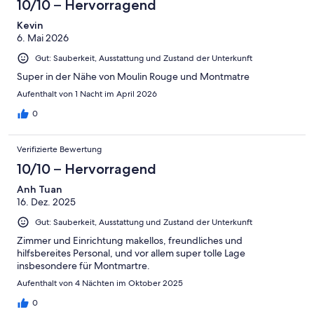
4
10/10 – Hervorragend
Okay
von
-
2
Kevin
Schlecht
6. Mai 2026
-
Ungenügend
Gut: Sauberkeit, Ausstattung und Zustand der Unterkunft
Super in der Nähe von Moulin Rouge und Montmatre
Aufenthalt von 1 Nacht im April 2026
0
Verifizierte Bewertung
10/10 – Hervorragend
Anh Tuan
16. Dez. 2025
Gut: Sauberkeit, Ausstattung und Zustand der Unterkunft
Zimmer und Einrichtung makellos, freundliches und
hilfsbereites Personal, und vor allem super tolle Lage
insbesondere für Montmartre.
Aufenthalt von 4 Nächten im Oktober 2025
0