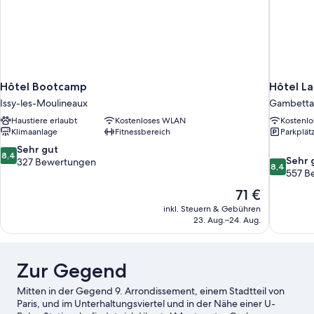
Hôtel Bootcamp
Hôtel L
Issy-les-Moulineaux
Gambetta
Haustiere erlaubt
Kostenloses WLAN
Kostenl
Klimaanlage
Fitnessbereich
Parkplät
8.4
Sehr gut
8,4
8.4
Sehr 
von
327 Bewertungen
8,4
von
557 B
10,
10,
Sehr
Der
71 €
Sehr
gut,
Preis
inkl. Steuern & Gebühren
gut,
327
beträgt
23. Aug.–24. Aug.
557
Bewertungen
71 €
Bewertun
Zur Gegend
Mitten in der Gegend 9. Arrondissement, einem Stadtteil von
Paris, und im Unterhaltungsviertel und in der Nähe einer U-