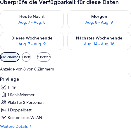
Überprüfe die Verfügbarkeit für diese Daten
Überprüfe die Verfügbarkeit für heute Nacht, Aug. 7 - Aug. 8.
Überprüfe die Verfügbarkeit f
Heute Nacht
Morgen
Aug. 7 - Aug. 8
Aug. 8 - Aug. 9
Überprüfe die Verfügbarkeit für dieses Wochenende, Aug. 7 - 
Überprüfe die Verfügbarkeit f
Dieses Wochenende
Nächstes Wochenende
Aug. 7 - Aug. 9
Aug. 14 - Aug. 16
Verfügbare
Alle Zimmer
1 Bett
2 Betten
Filter
für
Anzeige von 8 von 8 Zimmern
Zimmer
Alle
Ein Hotelzimmer mit einem großen Bet
11
Privilege
Fotos
11 m²
für
1 Schlafzimmer
Privilege
anzeigen
Platz für 2 Personen
1 Doppelbett
Kostenloses WLAN
Weitere
Weitere Details