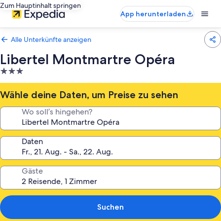
Zum Hauptinhalt springen
App herunterladen
Alle Unterkünfte anzeigen
Libertel Montmartre Opéra
3.0-
Sterne-
Unterkunft
Wähle deine Daten, um Preise zu sehen
Wo soll’s hingehen?
Daten
Gäste
Suchen