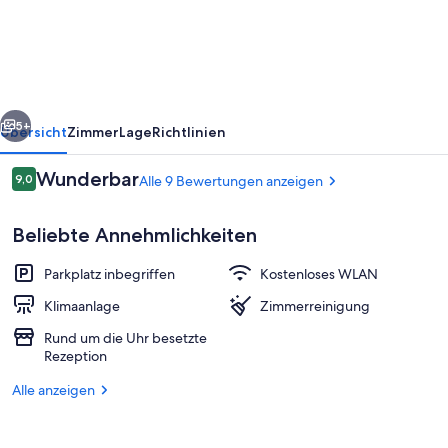
EXPRESS
MORALILLO
rück
Weiter
5+
Übersicht
Zimmer
Lage
Richtlinien
Bewertungen
Wunderbar
9,0
Alle 9 Bewertungen anzeigen
9,0 von 10.
Beliebte Annehmlichkeiten
Parkplatz inbegriffen
Kostenloses WLAN
Klimaanlage
Zimmerreinigung
Rund um die Uhr besetzte
Rezeption
Rezeption
Alle anzeigen