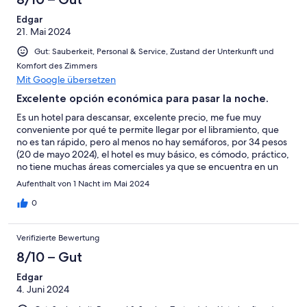
Edgar
21. Mai 2024
Gut: Sauberkeit, Personal & Service, Zustand der Unterkunft und
Komfort des Zimmers
Mit Google übersetzen
Excelente opción económica para pasar la noche.
Es un hotel para descansar, excelente precio, me fue muy
conveniente por qué te permite llegar por el libramiento, que
no es tan rápido, pero al menos no hay semáforos, por 34 pesos
(20 de mayo 2024), el hotel es muy básico, es cómodo, práctico,
no tiene muchas áreas comerciales ya que se encuentra en un
pueblo de Veracruz, no cuenta con servicios de delivery, pero
Aufenthalt von 1 Nacht im Mai 2024
pasa transporte público, para poder salir a comer, multiples
Oxxos cercanos, lo que debería de poner es aire en la
0
recepción, y también la presión del agua.
Verifizierte Bewertung
8/10 – Gut
Edgar
4. Juni 2024