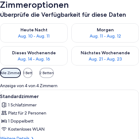
Zimmeroptionen
Überprüfe die Verfügbarkeit für diese Daten
Überprüfe die Verfügbarkeit für heute Nacht, Aug. 10 - Aug. 11
Überprüfe die Verfügbarkeit fü
Heute Nacht
Morgen
Aug. 10 - Aug. 11
Aug. 11 - Aug. 12
Überprüfe die Verfügbarkeit für dieses Wochenende, Aug. 14 -
Überprüfe die Verfügbarkeit f
Dieses Wochenende
Nächstes Wochenende
Aug. 14 - Aug. 16
Aug. 21 - Aug. 23
Verfügbare
Alle Zimmer
1 Bett
2 Betten
Filter
für
Anzeige von 4 von 4 Zimmern
Zimmer
Alle
Ein ordentlich bezogenes Bett mit ein
1
Standardzimmer
Fotos
1 Schlafzimmer
für
Platz für 2 Personen
Standardzimmer
anzeigen
1 Doppelbett
Kostenloses WLAN
Weitere
Weitere Details