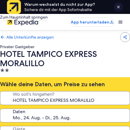
Warum wechselst du nicht zur App?
Sichere dir mit der App Sofortrabatte
Zum Hauptinhalt springen
App herunterladen
Alle Unterkünfte anzeigen
Privater Gastgeber
HOTEL TAMPICO EXPRESS
MORALILLO
2.0-
Sterne-
Unterkunft
Wähle deine Daten, um Preise zu sehen
Wo soll’s hingehen?
Daten
Gäste