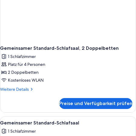
Gemeinsamer Standard-Schlafsaal, 2 Doppelbetten
1 Schlafzimmer
Platz für 4 Personen
2 Doppelbetten
Kostenloses WLAN
Weitere
Weitere Details
Details
für
Preise und Verfügbarkeit prüfen
Gemeinsamer
Standard-
Schlafsaal,
Alle
Gemeinsamer Standard-Schlafsaal | D
1
2 Doppelbetten
Gemeinsamer Standard-Schlafsaal
Fotos
1 Schlafzimmer
für