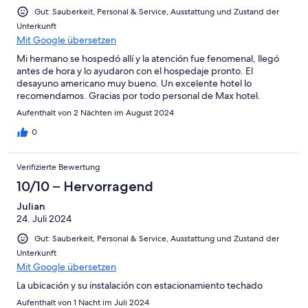
Ungenügend
Gut: Sauberkeit, Personal & Service, Ausstattung und Zustand der
Unterkunft
Mit Google übersetzen
Mi hermano se hospedó allí y la atención fue fenomenal, llegó
antes de hora y lo ayudaron con el hospedaje pronto. El
desayuno americano muy bueno. Un excelente hotel lo
recomendamos. Gracias por todo personal de Max hotel.
Aufenthalt von 2 Nächten im August 2024
0
Verifizierte Bewertung
10/10 – Hervorragend
Julian
24. Juli 2024
Gut: Sauberkeit, Personal & Service, Ausstattung und Zustand der
Unterkunft
Mit Google übersetzen
La ubicación y su instalación con estacionamiento techado
Aufenthalt von 1 Nacht im Juli 2024