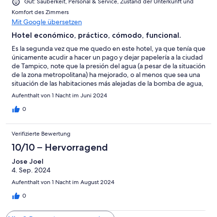
Gut: Sauberkeit, Personal & Service, Zustand der Unterkunft und
Komfort des Zimmers
Mit Google übersetzen
Hotel económico, práctico, cómodo, funcional.
Es la segunda vez que me quedo en este hotel, ya que tenía que
únicamente acudir a hacer un pago y dejar papelería a la ciudad
de Tampico, note que la presión del agua (a pesar de la situación
de la zona metropolitana) ha mejorado, o al menos que sea una
situación de las habitaciones más alejadas de la bomba de agua,
no me gusta que se ve que están muy al pendiente de lo que
Aufenthalt von 1 Nacht im Juni 2024
haces o no haces.
0
Verifizierte Bewertung
10/10 – Hervorragend
Jose Joel
4. Sep. 2024
Aufenthalt von 1 Nacht im August 2024
0