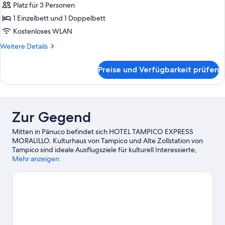
Platz für 3 Personen
Gemeinsamer
Standard-
1 Einzelbett und 1 Doppelbett
Schlafsaal
Kostenloses WLAN
anzeigen
Weitere
Weitere Details
Details
für
Preise und Verfügbarkeit prüfen
Gemeinsamer
Standard-
Schlafsaal
Zur Gegend
Mitten in Pánuco befindet sich HOTEL TAMPICO EXPRESS
MORALILLO. Kulturhaus von Tampico und Alte Zollstation von
Tampico sind ideale Ausflugsziele für kulturell Interessierte,
während sich Folgendes zum Shoppen anbietet: Altama
Mehr anzeigen
Stadtzentrum und Einkaufszentrum Plaza Herradura. Du
möchtest deinen Aufenthalt in der Stadt mit dem Besuch eines
spannenden Events oder einer Sportveranstaltung aufpeppen?
Dann schau doch einmal hier vorbei: Centro de Convenciones
de Tampico oder Estadio Tamaulipas.
Zum Reiseführer für
Pánuco