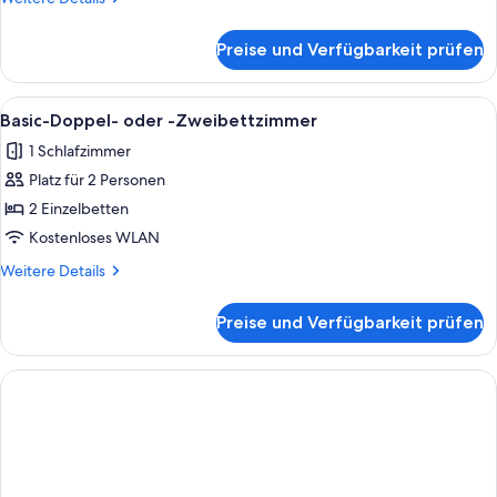
Details
für
Preise und Verfügbarkeit prüfen
Standardzimmer
Alle
Zwei Einzelbetten mit Kopfteilen, ei
1
Basic-Doppel- oder -Zweibettzimmer
Fotos
1 Schlafzimmer
für
Platz für 2 Personen
Basic-
Doppel-
2 Einzelbetten
oder
Kostenloses WLAN
-
Weitere
Weitere Details
Zweibettzimmer
Details
anzeigen
für
Preise und Verfügbarkeit prüfen
Basic-
Doppel-
oder
-
Zweibettzimmer