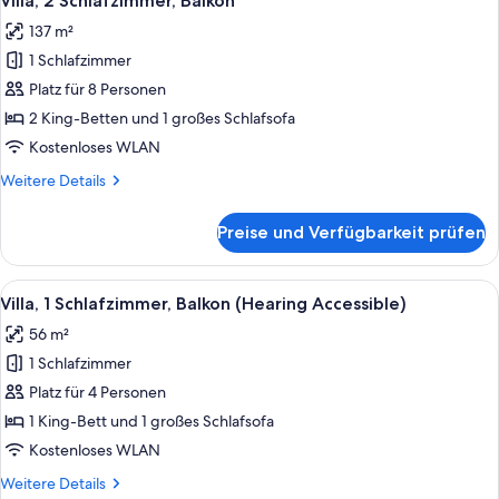
Villa, 2 Schlafzimmer, Balkon
Fotos
137 m²
für
1 Schlafzimmer
Villa,
2 Schlafzimmer,
Platz für 8 Personen
Balkon
2 King-Betten und 1 großes Schlafsofa
anzeigen
Kostenloses WLAN
Weitere
Weitere Details
Details
für
Preise und Verfügbarkeit prüfen
Villa,
2 Schlafzimmer,
Balkon
Alle
Ein Hotelzimmer mit einem großen Bet
5
Villa, 1 Schlafzimmer, Balkon (Hearing Accessible)
Fotos
56 m²
für
1 Schlafzimmer
Villa,
1
Platz für 4 Personen
Schlafzimmer,
1 King-Bett und 1 großes Schlafsofa
Balkon
Kostenloses WLAN
(Hearing
Weitere
Weitere Details
Accessible)