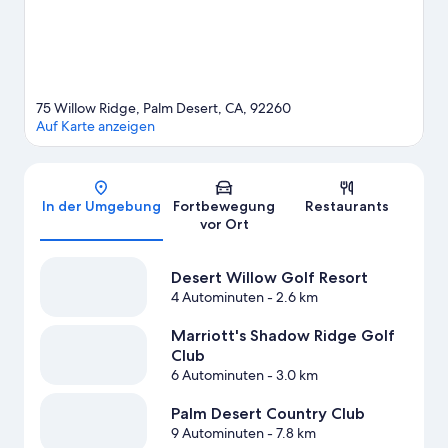
Golfstunden auf dem Golfplatz in der Nähe deinem Hobby oder
erlebe auf den Wander-/Radwegen und beim Mountainbiken
neue Abenteuer.
Zum Reiseführer für Palm Desert
Weitere Aparthotels in Palm Desert anzeigen
75 Willow Ridge, Palm Desert, CA, 92260
Auf Karte anzeigen
Karte
In der Umgebung
Fortbewegung
Restaurants
vor Ort
Desert Willow Golf Resort
4 Autominuten
- 2.6 km
Marriott's Shadow Ridge Golf
Club
6 Autominuten
- 3.0 km
Palm Desert Country Club
9 Autominuten
- 7.8 km