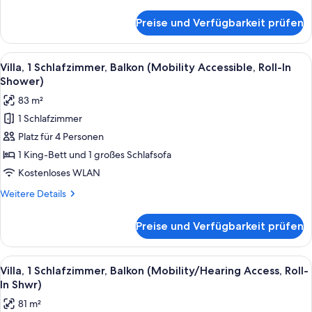
Details
anzeigen
für
Preise und Verfügbarkeit prüfen
Villa,
1
Schlafzimmer,
Alle
Ein modernes Hotelzimmer mit Küchenze
9
Balkon
Villa, 1 Schlafzimmer, Balkon (Mobility Accessible, Roll-In
Fotos
(Hearing
Shower)
Accessible)
für
83 m²
Villa,
1 Schlafzimmer
1
Platz für 4 Personen
Schlafzimmer,
Balkon
1 King-Bett und 1 großes Schlafsofa
(Mobility
Kostenloses WLAN
Accessible,
Weitere
Weitere Details
Roll-
Details
In
für
Preise und Verfügbarkeit prüfen
Villa,
Shower)
1
anzeigen
Schlafzimmer,
Alle
Ein modernes Hotelzimmer mit Küchenze
9
Balkon
Villa, 1 Schlafzimmer, Balkon (Mobility/Hearing Access, Roll-
Fotos
(Mobility
In Shwr)
Accessible,
für
81 m²
Roll-
Villa,