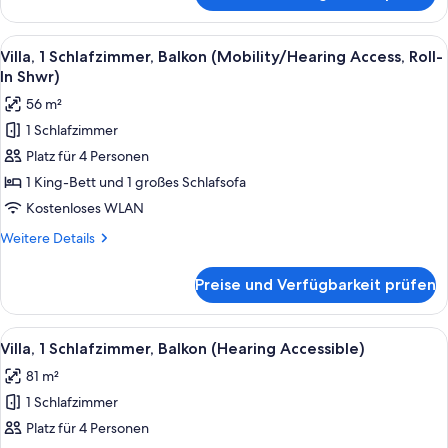
anzeigen
1
Schlafzimmer,
Alle
Ein Hotelzimmer mit einem großen Bet
5
Balkon
Villa, 1 Schlafzimmer, Balkon (Mobility/Hearing Access, Roll-
Fotos
(Mobility
In Shwr)
Accessible,
für
56 m²
Tub)
Villa,
1 Schlafzimmer
1
Platz für 4 Personen
Schlafzimmer,
Balkon
1 King-Bett und 1 großes Schlafsofa
(Mobility/Hearing
Kostenloses WLAN
Access,
Weitere
Weitere Details
Roll-
Details
In
für
Preise und Verfügbarkeit prüfen
Villa,
Shwr)
1
anzeigen
Schlafzimmer,
Alle
Ein modernes Hotelzimmer mit Küchenze
7
Balkon
Villa, 1 Schlafzimmer, Balkon (Hearing Accessible)
Fotos
(Mobility/Hearing
81 m²
Access,
für
Roll-
1 Schlafzimmer
Villa,
In
1
Platz für 4 Personen
Shwr)