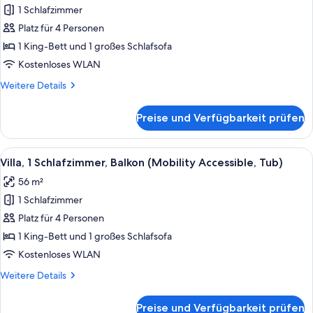
In
1 Schlafzimmer
1
Shower)
Platz für 4 Personen
Schlafzimmer,
Balkon
1 King-Bett und 1 großes Schlafsofa
(Mobility/Hearing
Kostenloses WLAN
Access,
Weitere
Weitere Details
Roll-
Details
In
für
Preise und Verfügbarkeit prüfen
Villa,
Shwr)
1
anzeigen
Schlafzimmer,
Alle
Eine moderne Küche mit Holzschränken
5
Balkon
Villa, 1 Schlafzimmer, Balkon (Mobility Accessible, Tub)
Fotos
(Mobility/Hearing
56 m²
Access,
für
Roll-
1 Schlafzimmer
Villa,
In
1
Platz für 4 Personen
Shwr)
Schlafzimmer,
1 King-Bett und 1 großes Schlafsofa
Balkon
Kostenloses WLAN
(Mobility
Weitere
Weitere Details
Accessible,
Details
Tub)
für
Preise und Verfügbarkeit prüfen
Villa,