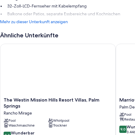
32-Zoll-LCD-Fernseher mit Kabelempfang
Balkone oder Patios, separate Essbereiche und Kochnischen
Mehr zu dieser Unterkunft anzeigen
Ähnliche Unterkünfte
The Westin Mission Hills Resort Villas, Palm Springs
Marriott'
The
Marriott
The Westin Mission Hills Resort Villas, Palm
Marriot
Westin
Desert
Springs
Palm De
Mission
Springs
Rancho Mirage
Pool
Hills
Villas
Restau
Resort
Pool
Whirlpool
II
Waschmaschine
Trockner
Villas,
Palm
9.0
Wun
9,0
Palm
Desert
von
3.44
9.0
Wunderbar