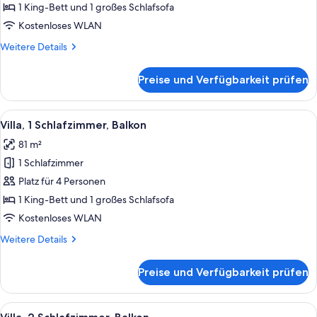
Schlafzimmer,
1 King-Bett und 1 großes Schlafsofa
Nichtraucher,
Kostenloses WLAN
Balkon
Weitere
Weitere Details
anzeigen
Details
für
Preise und Verfügbarkeit prüfen
Villa,
1
Schlafzimmer,
Alle
Ein modernes Hotelzimmer mit Küchenze
7
Nichtraucher,
Villa, 1 Schlafzimmer, Balkon
Fotos
Balkon
81 m²
für
1 Schlafzimmer
Villa,
1
Platz für 4 Personen
Schlafzimmer,
1 King-Bett und 1 großes Schlafsofa
Balkon
Kostenloses WLAN
anzeigen
Weitere
Weitere Details
Details
für
Preise und Verfügbarkeit prüfen
Villa,
1
Schlafzimmer,
Alle
Ein modernes Hotelzimmer mit Küchenze
16
Balkon