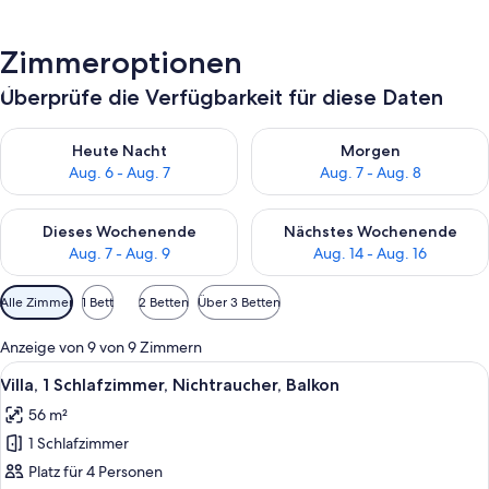
Zimmeroptionen
Überprüfe die Verfügbarkeit für diese Daten
Überprüfe die Verfügbarkeit für heute Nacht, Aug. 6 - Aug. 7.
Überprüfe die Verfügbarkeit f
Heute Nacht
Morgen
Aug. 6 - Aug. 7
Aug. 7 - Aug. 8
Überprüfe die Verfügbarkeit für dieses Wochenende, Aug. 7 - 
Überprüfe die Verfügbarkeit f
Dieses Wochenende
Nächstes Wochenende
Aug. 7 - Aug. 9
Aug. 14 - Aug. 16
Verfügbare
Alle Zimmer
1 Bett
2 Betten
Über 3 Betten
Filter
für
Anzeige von 9 von 9 Zimmern
Zimmer
Alle
Eine moderne Küche mit Holzschränken
5
Villa, 1 Schlafzimmer, Nichtraucher, Balkon
Fotos
56 m²
für
1 Schlafzimmer
Villa,
1
Platz für 4 Personen