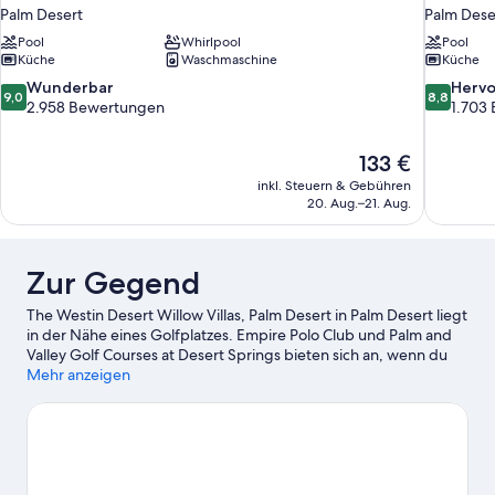
Palm Desert
Palm Dese
Pool
Whirlpool
Pool
Küche
Waschmaschine
Küche
9.0
8.8
Wunderbar
Herv
9,0
8,8
von
von
2.958 Bewertungen
1.703
10,
10,
Wunderbar,
Hervorrag
Der
133 €
2.958
1.703
Preis
Bewertungen
Bewertun
inkl. Steuern & Gebühren
beträgt
20. Aug.–21. Aug.
133 €
Zur Gegend
The Westin Desert Willow Villas, Palm Desert in Palm Desert liegt
in der Nähe eines Golfplatzes. Empire Polo Club und Palm and
Valley Golf Courses at Desert Springs bieten sich an, wenn du
etwas unternehmen möchtest. Wer gerne shoppen geht,
Mehr anzeigen
kommt hier auf seine Kosten: Einkaufsviertel El Paseo und The
River at Rancho Mirage. Du reist zusammen mit Kindern? Dann
solltest du diese Attraktion nicht verpassen: Palm Springs
Convention Center. Für viel Spaß sorgt sicherlich auch der
Besuch einer Veranstaltung in dieser Arena: Agua Caliente
Resort Casino. Schnapp dir die Schläger und fröne mit