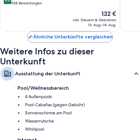
9,0
Springs
10,
von
938 Bewertungen
Rancho
Wunder
10,
Der
132 €
Mirage
3.446
Wunderbar,
Preis
Bewert
938
inkl. Steuern & Gebühren
beträgt
13. Aug.–14. Aug.
Bewertungen
132 €
Ähnliche Unterkünfte vergleichen
Weitere Infos zu dieser
Unterkunft
Ausstattung der Unterkunft
Pool/Wellnessbereich
4 Außenpools
Pool-Cabañas (gegen Gebühr)
Sonnenschirme am Pool
Wasserrutsche
Whirlpool
Internet