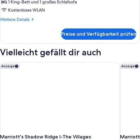
Schlafzimmer,
1 King-Bett und 1 großes Schlafsofa
Balkon
Kostenloses WLAN
(Hearing
Weitere
Weitere Details
Accessible)
Details
anzeigen
für
Preise und Verfügbarkeit prüfen
Villa,
1
Schlafzimmer,
Vielleicht gefällt dir auch
Balkon
(Hearing
Accessible)
Marriott's Shadow Ridge I-The Villages
Marriott
Anzeige
Anzeige
Marriott's Shadow Ridge I-The Villages
Marriott