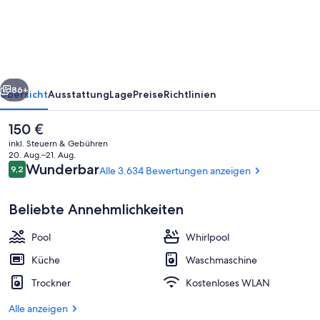
Desert
Willow
Villas,
Palm
rück
Weiter
Desert
86+
Übersicht
Ausstattung
Lage
Preise
Richtlinien
Der
150 €
aktuelle
inkl. Steuern & Gebühren
Preis
20. Aug.–21. Aug.
beträgt
Bewertungen
Wunderbar
9,2
Alle 3.634 Bewertungen anzeigen
9,2 von 10.
150 €.
Beliebte Annehmlichkeiten
Pool
Whirlpool
Blick von der Unterkunft
Küche
Waschmaschine
Trockner
Kostenloses WLAN
Alle anzeigen