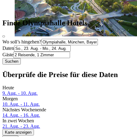
Finde Olympiahalle Hotels
Wo soll’s hingehen?
Daten
Gäste
Suchen
Überprüfe die Preise für diese Daten
Heute
9. Aug. - 10. Aug.
Morgen
10. Aug. - 11. Aug.
Nächstes Wochenende
14. Aug. - 16. Aug.
In zwei Wochen
21. Aug. - 23. Aug.
Karte anzeigen