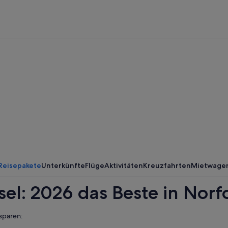
Reisepakete
Unterkünfte
Flüge
Aktivitäten
Kreuzfahrten
Mietwage
sel: 2026 das Beste in Norf
sparen: