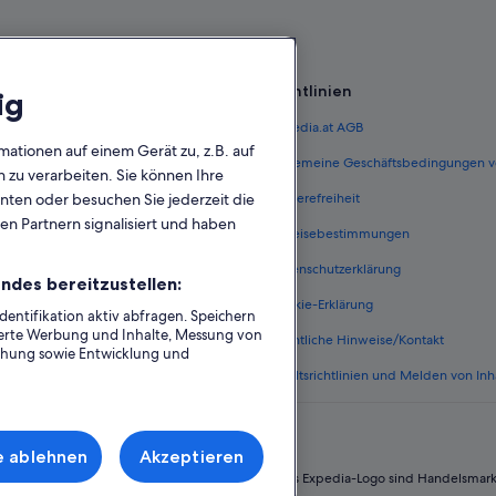
Richtlinien
ig
 Österreich
Expedia.at AGB
mationen auf einem Gerät zu, z.B. auf
terreich
Allgemeine Geschäftsbedingungen v
zu verarbeiten. Sie können Ihre
unten oder besuchen Sie jederzeit die
ungen Österreich
Barrierefreiheit
en Partnern signalisiert und haben
n Österreich
Einreisebestimmungen
erreich
Datenschutzerklärung
ndes bereitzustellen:
Österreich
Cookie-Erklärung
ntifikation aktiv abfragen. Speichern
sierte Werbung und Inhalte, Messung von
nftsarten
Rechtliche Hinweise/Kontakt
chung sowie Entwicklung und
Inhaltsrichtlinien und Melden von Inh
e ablehnen
Akzeptieren
 Group. Alle Rechte vorbehalten. Expedia und das Expedia-Logo sind Handelsmar