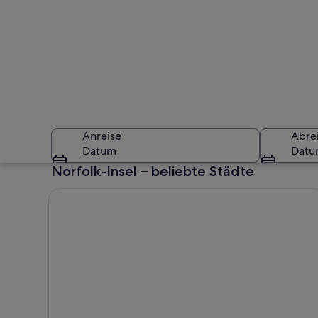
Anreise
Abre
Datum
Dat
Norfolk-Insel – beliebte Städte
Eine felsige Küste