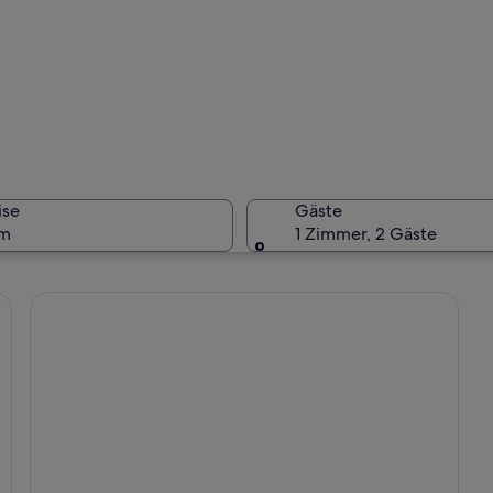
Eine Küst
ise
Gäste
um
1 Zimmer, 2 Gäste
Eine Küst
nlinie mit brechenden Wellen, dichtem Grün auf den Klippen und blauem, w