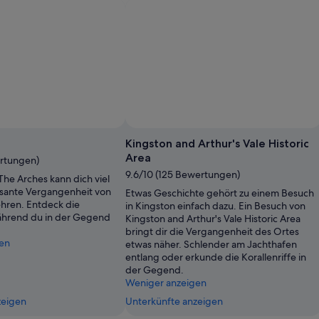
Kingston and Arthur's Vale Historic
Area
ertungen)
9.6/10 (125 Bewertungen)
The Arches kann dich viel
ssante Vergangenheit von
Etwas Geschichte gehört zu einem Besuch
ehren. Entdeck die
in Kingston einfach dazu. Ein Besuch von
während du in der Gegend
Kingston and Arthur's Vale Historic Area
bringt dir die Vergangenheit des Ortes
en
etwas näher. Schlender am Jachthafen
entlang oder erkunde die Korallenriffe in
der Gegend.
Weniger anzeigen
zeigen
Unterkünfte anzeigen