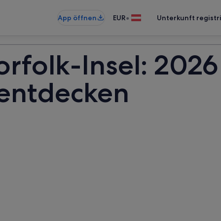
•
App öffnen
EUR
Unterkunft registr
rfolk-Insel: 2026
 entdecken