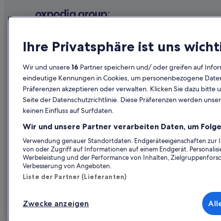
Unternehmen
Erkunden
Ihre Privatsphäre ist uns wicht
Über uns
Reiseführer
Wir und unsere
16
Partner speichern und/ oder greifen auf Infor
Jobs
Hotels in Ös
eindeutige Kennungen in Cookies, um personenbezogene Daten 
Präferenzen akzeptieren oder verwalten. Klicken Sie dazu bitte 
Unterkunft registrieren
Ferienwohn
Seite der Datenschutzrichtlinie. Diese Präferenzen werden unser
Partnerschaften
Städtereise
keinen Einfluss auf Surfdaten.
Werbung
Flüge in Öst
Wir und unsere Partner verarbeiten Daten, um Folge
Presse
Mietwagen 
Verwendung genauer Standortdaten. Endgeräteeigenschaften zur Ide
von oder Zugriff auf Informationen auf einem Endgerät. Personali
Alle Unterku
Werbeleistung und der Performance von Inhalten, Zielgruppenfors
Verbesserung von Angeboten.
Liste der Partner (Lieferanten)
Zwecke anzeigen
All
© 2026 Expedia, Inc., ein Unternehmen der Expedia