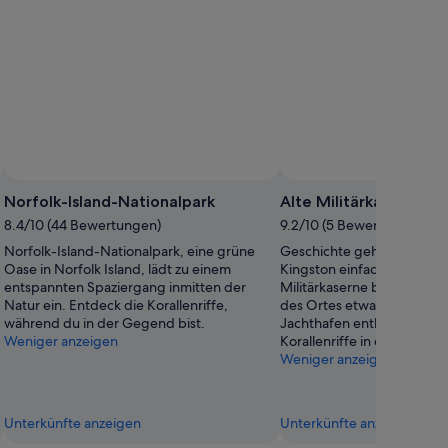
Norfolk-Island-Nationalpark
Alte Militärkaserne
8.4/10 (44 Bewertungen)
9.2/10 (5 Bewertungen)
Norfolk-Island-Nationalpark, eine grüne
Geschichte gehört zu eine
Oase in Norfolk Island, lädt zu einem
Kingston einfach dazu. Ein
entspannten Spaziergang inmitten der
Militärkaserne bringt dir 
Natur ein. Entdeck die Korallenriffe,
des Ortes etwas näher. Sc
während du in der Gegend bist.
Jachthafen entlang oder e
Weniger anzeigen
Korallenriffe in der Gegen
Weniger anzeigen
Unterkünfte anzeigen
Unterkünfte anzeigen