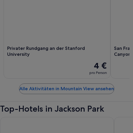
Privater Rundgang an der Stanford
San Fran
University
Canyon 
4 €
pro Person
Alle Aktivitäten in Mountain View ansehen
Top-Hotels in Jackson Park
Sonesta Silicon Valley
Wild Pal