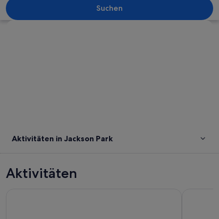
Suchen
Karte erkunden
Aktivitäten in Jackson Park
Aktivitäten
Privater Rundgang an der Stanford University
San Franci