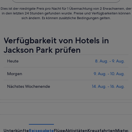
Dies ist der niedrigste Preis pro Nacht für 1 Übernachtung von 2 Erwachsenen, der
in den letzten 24 Stunden gefunden wurde. Preise und Verfügbarkeiten können
sich ändern. Es können zusätzliche Bedingungen gelten.
Verfügbarkeit von Hotels in
Jackson Park prüfen
Prüfe
Heute
8. Aug. - 9. Aug.
die
Preise
Prüfe
Morgen
9. Aug. - 10. Aug.
für
die
Jackson
Preise
Prüfe
Nächstes Wochenende
14. Aug. - 16. Aug.
Park
für
die
heute
Jackson
Preise
Nacht,
Park
für
8.
morgen
Jackson
Aug.
Nacht,
Park
-
9.
am
9.
Aug.
nächsten
Unterkünfte
Reisepakete
Flüge
Aktivitäten
Kreuzfahrten
Mietwa