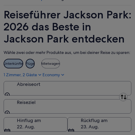
Aug.
-
Wochenende,
10.
14.
Reiseführer Jackson Park:
Aug.
Aug.
-
2026 das Beste in
16.
Jackson Park entdecken
Aug.
Wähle zwei oder mehr Produkte aus, um bei deiner Reise zu sparen:
Unterkünfte
Flüge
Mietwagen
1 Zimmer, 2 Gäste
Economy
Abreiseort
Abreiseort
Reiseziel
Reiseziel
Hinflug am
Rückflug am
22. Aug.
23. Aug.