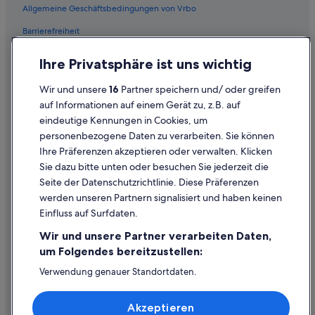
Allgemeine Geschäftsbedingungen von Vrbo
Barrierefreiheit
Einreisebestimmungen
Ihre Privatsphäre ist uns wichtig
Datenschutzerklärung
Wir und unsere
16
Partner speichern und/ oder greifen
Cookie-Erklärung
auf Informationen auf einem Gerät zu, z.B. auf
eindeutige Kennungen in Cookies, um
Rechtliche Hinweise/Kontakt
personenbezogene Daten zu verarbeiten. Sie können
Inhaltsrichtlinien und Melden von Inhalten
Ihre Präferenzen akzeptieren oder verwalten. Klicken
Sie dazu bitte unten oder besuchen Sie jederzeit die
Hilfe
Seite der Datenschutzrichtlinie. Diese Präferenzen
werden unseren Partnern signalisiert und haben keinen
Hilfe
Einfluss auf Surfdaten.
Buchung ändern oder stornieren
Wir und unsere Partner verarbeiten Daten,
Rückerstattungsprozess und Zeitrahmen
um Folgendes bereitzustellen:
Buchen Sie einen Flug mit einer Gutschrift bei der Fluggesellschaft
Verwendung genauer Standortdaten.
Endgeräteeigenschaften zur Identifikation aktiv abfragen.
Internationale Reisedokumente
Speichern von oder Zugriff auf Informationen auf einem
Akzeptieren
Endgerät. Personalisierte Werbung und Inhalte, Messung