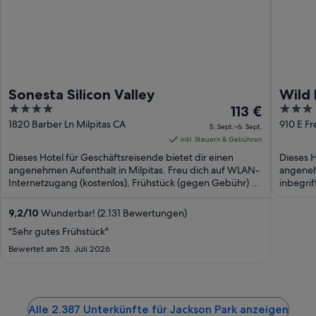
Sonesta Silicon Valley
Wild 
4
Der
3
113 €
out
Preis
out
1820 Barber Ln Milpitas CA
910 E F
5. Sept.–6. Sept.
of
beträgt
of
inkl. Steuern & Gebühren
5
113 €
5
Dieses Hotel für Geschäftsreisende bietet dir einen
Dieses H
pro
angenehmen Aufenthalt in Milpitas. Freu dich auf WLAN-
angeneh
Internetzugang (kostenlos), Frühstück (gegen Gebühr) ...
Nacht
inbegri
(kostenlo
vom
5.
9,2
/
10
Wunderbar! (2.131 Bewertungen)
Sept.
"Sehr gutes Frühstück"
bis
Bewertet am 25. Juli 2026
zum
6.
Sept.
Alle 2.387 Unterkünfte für Jackson Park anzeigen