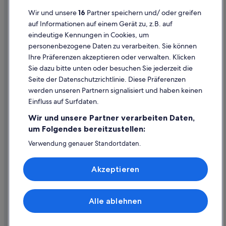
Datenschutzerklärung
Wir und unsere
16
Partner speichern und/ oder greifen
Cookie-Erklärung
auf Informationen auf einem Gerät zu, z.B. auf
eindeutige Kennungen in Cookies, um
Rechtliche Hinweise/Kontakt
personenbezogene Daten zu verarbeiten. Sie können
Inhaltsrichtlinien und Melden von Inhalten
Ihre Präferenzen akzeptieren oder verwalten. Klicken
Sie dazu bitte unten oder besuchen Sie jederzeit die
Hilfe
Seite der Datenschutzrichtlinie. Diese Präferenzen
werden unseren Partnern signalisiert und haben keinen
Hilfe
Einfluss auf Surfdaten.
Buchung ändern oder stornieren
Wir und unsere Partner verarbeiten Daten,
Rückerstattungsprozess und Zeitrahmen
um Folgendes bereitzustellen:
Buchen Sie einen Flug mit einer Gutschrift bei der Fluggesellschaft
Verwendung genauer Standortdaten.
Endgeräteeigenschaften zur Identifikation aktiv abfragen.
Internationale Reisedokumente
Speichern von oder Zugriff auf Informationen auf einem
Akzeptieren
Endgerät. Personalisierte Werbung und Inhalte, Messung
von Werbeleistung und der Performance von Inhalten,
Zielgruppenforschung sowie Entwicklung und
Verbesserung von Angeboten.
Alle ablehnen
© 2026 Expedia, Inc., ein Unternehmen der Expedia Group. Alle Rechte
Liste der Partner (Lieferanten)
vorbehalten. Expedia und das Expedia-Logo sind Handelsmarken oder
eingetragene Handelsmarken von Expedia, Inc.