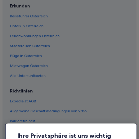
Erkunden
Reiseführer Österreich
Hotels in Österreich
Ferienwohnungen Österreich
Städtereisen Österreich
Flüge in Österreich
Mietwagen Österreich
Alle Unterkunftsarten
Richtlinien
Expedia.at AGB
Allgemeine Geschäftsbedingungen von Vrbo
Barrierefreiheit
Einreisebestimmungen
Ihre Privatsphäre ist uns wichtig